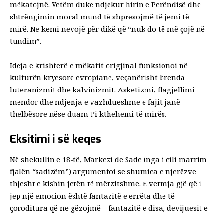
mëkatojnë. Vetëm duke ndjekur hirin e Perëndisë dhe
shtrëngimin moral mund të shpresojmë të jemi të
mirë. Ne kemi nevojë për dikë që “nuk do të më çojë në
tundim”.
Ideja e krishterë e mëkatit origjinal funksionoi në
kulturën kryesore evropiane, veçanërisht brenda
luteranizmit dhe kalvinizmit. Asketizmi, flagjellimi
mendor dhe ndjenja e vazhdueshme e fajit janë
thelbësore nëse duam t’i kthehemi të mirës.
Eksitimi i së keqes
Në shekullin e 18-të, Markezi de Sade (nga i cili marrim
fjalën “sadizëm”) argumentoi se shumica e njerëzve
thjesht e kishin jetën të mërzitshme. E vetmja gjë që i
jep një emocion është fantazitë e errëta dhe të
çoroditura që ne gëzojmë – fantazitë e disa, devijuesit e