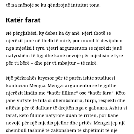
të na mësojë se ku qëndrojnë intuitat tona.
Katër farat
Në përgjithësi, ky debat ka dy anë. Njëri thotë se
njerëzit janë në thelb të mirë, por mund të devijohen
nga mjedisi i tyre. Tjetri argumenton se njerëzit janë
natyrshëm të ligj dhe kanë nevojë për mjedisin e tyre
për t’i bërë – dhe për t’i mbajtur – të mirë.
Një përkrahës kryesor për të parën ishte studiuesi
konfucian Mengzi. Mengzi argumentoi se të gjithë
njerëzit lindin me “katër fillime” ose “katër fara”. Këto
janë virtyte të tilla si dhembshuria, turpi, respekti dhe
aftësia për të dalluar të drejtën nga e gabuara. Ashtu si
farat, këto fillime natyrore duan të rriten, por kanë
nevojë për një mjedis pjellor dhe pritës. Mengzi jep një
shembull tashmë të zakonshëm të shpëtimit të një