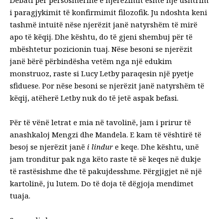
i paragjykimit të konfirmimit filozofik. Ju ndoshta keni
tashmë intuitë nëse njerëzit janë natyrshëm të mirë
apo të këqij. Dhe kështu, do të gjeni shembuj për të
mbështetur pozicionin tuaj. Nëse besoni se njerëzit
janë bërë përbindësha vetëm nga një edukim
monstruoz, raste si Lucy Letby paraqesin një pyetje
sfiduese. Por nëse besoni se njerëzit janë natyrshëm të
këqij, atëherë Letby nuk do të jetë aspak befasi.
Për të vënë letrat e mia në tavolinë, jam i prirur të
anashkaloj Mengzi dhe Mandela. E kam të vështirë të
besoj se njerëzit janë
i lindur
e keqe. Dhe kështu, unë
jam tronditur pak nga këto raste të së keqes në dukje
të rastësishme dhe të pakujdesshme. Përgjigjet në një
kartolinë, ju lutem. Do të doja të dëgjoja mendimet
tuaja.