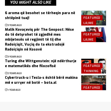
YOU MIGHT ALSO LIKE
6 aroma që besohet se tërheqin para në
FEATURED
shtëpinë tuaj!
LAJME
3 YEARS AGO
Malik Kovaçeviq për The Geopost: Nëse
FEATURED
do të detyrohet të zgjedhë mes
LAJME
mbijetesës së regjimit të tij dhe
Radoiçiqit, Vuçiq do ta ekstradojë
Radoiçiqin në Kosovë
3 YEARS AGO
Turing dhe Wittgenstein: një ndërthurje
FEATURED
e matematikës dhe filozofisë
THINKING
2 YEARS AGO
Cybertruck-u i Tesla-s është bërë makina
më e urryer në botë – bota.al
FEATURED
1 YEAR AGO