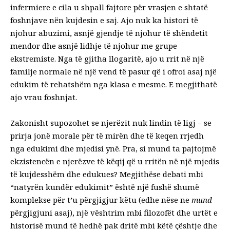
infermiere e cila u shpall fajtore për vrasjen e shtatë
foshnjave nën kujdesin e saj. Ajo nuk ka histori të
njohur abuzimi, asnjë gjendje të njohur të shëndetit
mendor dhe asnjë lidhje të njohur me grupe
ekstremiste. Nga të gjitha llogaritë, ajo u rrit në një
familje normale në një vend të pasur që i ofroi asaj një
edukim të rehatshëm nga klasa e mesme. E megjithatë
ajo vrau foshnjat.
Zakonisht supozohet se njerëzit nuk lindin të ligj – se
prirja jonë morale për të mirën dhe të keqen rrjedh
nga edukimi dhe mjedisi ynë. Pra, si mund ta pajtojmë
ekzistencën e njerëzve të këqij që u rritën në një mjedis
të kujdesshëm dhe edukues? Megjithëse debati mbi
“natyrën kundër edukimit” është një fushë shumë
komplekse për t’u përgjigjur këtu (
edhe nëse ne
mund
përgjigjuni asaj
), një vështrim mbi filozofët dhe urtët e
historisë mund të hedhë pak dritë mbi këtë çështje dhe