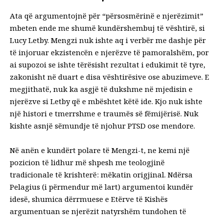
Ata që argumentojnë për “përsosmërinë e njerëzimit”
mbeten ende me shumë kundërshembuj të vështirë, si
Lucy Letby. Mengzi nuk ishte aq i verbër me dashje për
të injoruar ekzistencën e njerëzve të pamoralshëm, por
ai supozoi se ishte tërësisht rezultat i edukimit të tyre,
zakonisht në duart e disa vështirësive ose abuzimeve. E
megjithatë, nuk ka asgjë të dukshme në mjedisin e
njerëzve si Letby që e mbështet këtë ide. Kjo nuk ishte
një histori e tmerrshme e traumës së fëmijërisë. Nuk
kishte asnjë sëmundje të njohur PTSD ose mendore.
Në anën e kundërt polare të Mengzi-t, ne kemi një
pozicion të lidhur më shpesh me teologjinë
tradicionale të krishterë: mëkatin origjinal. Ndërsa
Pelagius (i përmendur më lart) argumentoi kundër
idesë, shumica dërrmuese e Etërve të Kishës
argumentuan se njerëzit natyrshëm tundohen të