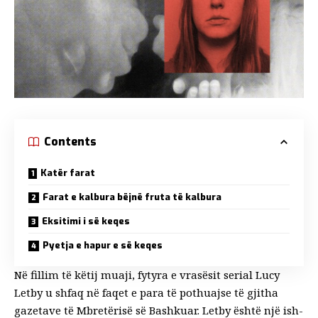
Contents
Katër farat
Farat e kalbura bëjnë fruta të kalbura
Eksitimi i së keqes
Pyetja e hapur e së keqes
Në fillim të këtij muaji, fytyra e vrasësit serial
Lucy
Letby
u shfaq në faqet e para të pothuajse të gjitha
gazetave të Mbretërisë së Bashkuar. Letby është një ish-