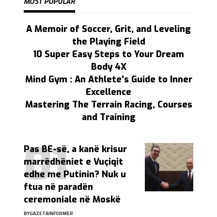
MOST POPULAR
A Memoir of Soccer, Grit, and Leveling
the Playing Field
10 Super Easy Steps to Your Dream
Body 4X
Mind Gym : An Athlete's Guide to Inner
Excellence
Mastering The Terrain Racing, Courses
and Training
Pas BE-së, a kanë krisur
marrëdhëniet e Vuçiqit
edhe me Putinin? Nuk u
ftua në paradën
ceremoniale në Moskë
BY
GAZETAINFORMER