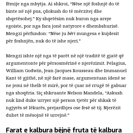
fëmije nga mbytja.
Ai shkroi
, “Nëse një foshnjë do të
binte në një pus, çdokush do të mërzitej dhe
shqetësohej.” Ky shqetësim nuk buron nga arsye
egoiste, por nga fara jonë natyrore e dhembshurisë.
Mengzi përfundon: “Nëse ju
bëri
mungesa e kujdesit
për foshnjën, nuk do të ishe njeri.”
Mengzi ishte një nga të parët në një traditë të gjatë që
argumentonte për përsosmërinë e njerëzimit. Pelagius,
William Godwin, Jean-Jacques Rousseau dhe Immanuel
Kant të gjithë, në një farë mase, argumentuan idenë se
ne jemi në thelb të mirë, por të çuar në rrugë të gabuar
nga shoqëria. Siç shkruante Nelson Mandela, “Askush
nuk lind duke urryer një person tjetër për shkak të
ngjyrës së lëkurës, prejardhjes ose fesë së tij. Njerëzit
duhet të mësojnë të urrejnë.”
Farat e kalbura bëjnë fruta të kalbura