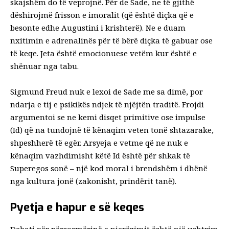
skajshëm do të veprojnë. Për de Sade, ne të gjithë
dëshirojmë frisson e imoralit (që është diçka që e
besonte edhe Augustini i krishterë). Ne e duam
nxitimin e adrenalinës për të bërë diçka të gabuar ose
të keqe. Jeta është emocionuese vetëm kur është e
shënuar nga tabu.
Sigmund Freud nuk e lexoi de Sade me sa dimë, por
ndarja e tij e psikikës ndjek të njëjtën traditë. Frojdi
argumentoi se ne kemi
disqet primitive
ose impulse
(Id) që na tundojnë të kënaqim veten tonë shtazarake,
shpeshherë të egër. Arsyeja e vetme që ne nuk e
kënaqim vazhdimisht këtë Id është për shkak të
Superegos sonë – një kod moral i brendshëm i dhënë
nga kultura jonë (zakonisht, prindërit tanë).
Pyetja e hapur e së keqes
Debati për përsosmërinë e njerëzimit është një ushtrim