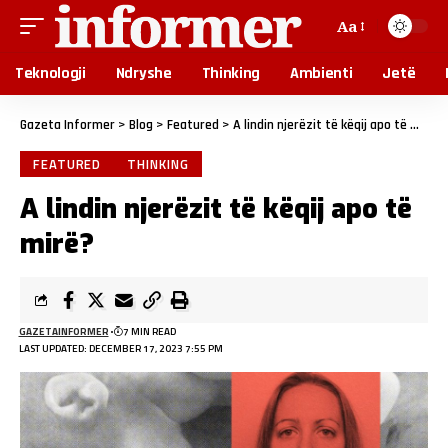
Aa
Teknologji
Ndryshe
Thinking
Ambienti
Jetë
Gazeta Informer
>
Blog
>
Featured
>
A lindin njerëzit të këqij apo të mirë?
FEATURED
THINKING
A lindin njerëzit të këqij apo të
mirë?
GAZETAINFORMER
7 MIN READ
LAST UPDATED: DECEMBER 17, 2023 7:55 PM