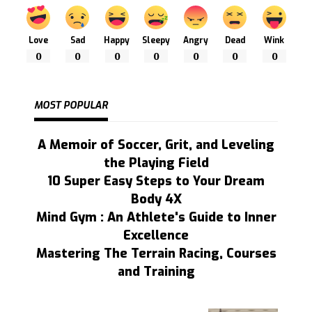
Love
Sad
Happy
Sleepy
Angry
Dead
Wink
0
0
0
0
0
0
0
MOST POPULAR
A Memoir of Soccer, Grit, and Leveling
the Playing Field
10 Super Easy Steps to Your Dream
Body 4X
Mind Gym : An Athlete's Guide to Inner
Excellence
Mastering The Terrain Racing, Courses
and Training