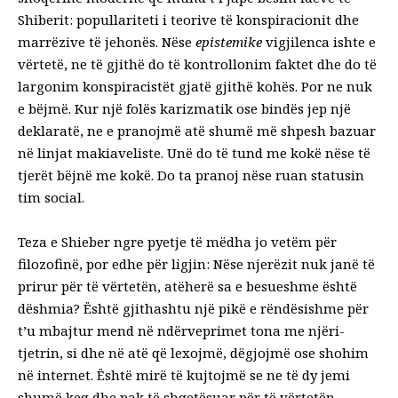
Shiberit: popullariteti i teorive të konspiracionit dhe
marrëzive të jehonës. Nëse
epistemike
vigjilenca ishte e
vërtetë, ne të gjithë do të kontrollonim faktet dhe do të
largonim konspiracistët gjatë gjithë kohës. Por ne nuk
e bëjmë. Kur një folës karizmatik ose bindës jep një
deklaratë, ne e pranojmë atë shumë më shpesh bazuar
në linjat makiaveliste. Unë do të tund me kokë nëse të
tjerët bëjnë me kokë. Do ta pranoj nëse ruan statusin
tim social.
Teza e Shieber ngre pyetje të mëdha jo vetëm për
filozofinë, por edhe për ligjin: Nëse njerëzit nuk janë të
prirur për të vërtetën, atëherë sa e besueshme është
dëshmia? Është gjithashtu një pikë e rëndësishme për
t’u mbajtur mend në ndërveprimet tona me njëri-
tjetrin, si dhe në atë që lexojmë, dëgjojmë ose shohim
në internet. Është mirë të kujtojmë se ne të dy jemi
shumë keq dhe pak të shqetësuar për të vërtetën.