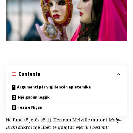
Contents
Argumenti për vigjilencën epistemike
Një gabim logjik
Teza e Niçes
Në fund të jetës së tij, Herman Melville (autor i
Moby-
Dick
) shkroi një libër të quajtur
Njeriu i besimit: