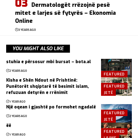
Dermatologët rrëzojnë pesë
mitet e larjes së fytyrës – Ekonomia
Online
3 YEARS AGO
YOU MIGHT ALSO LIKE
stuhia e përsosur mbi bursat – bota.al
2 YEARS AGO
FEATURED
Kisha e Shën Ndout në Prishtinë:
FEATURED
Punëtorët shqiptarë të besimit islam,
JETË
refuzuan detyrën e rrënimit
1 YEAR AGO
Një oqean i gjashtë po formohet ngadalë
FEATURED
2 YEARS AGO
JETË
ëë
FEATURED
1 YEAR AGO
LAJME