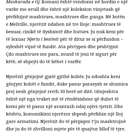
Maskarada e tij
. Romani është vendosur në bordin e një
varke me avull dhe është një koleksion vinjetash që
përfshijnë mashtrues, mashtrues dhe gunga. Në botën
e Melville, njerëzit ndahen në tre lloje: mashtrues të
besuar, cinikë të dyshimtë dhe hutues. Ju nuk keni për
të lexuar
Njeriu i besimit
për të ditur se si përfundon –
syleshët vijnë të fundit. Ata përtypen dhe pështyjnë.
Çdo mashtrues me para, mund të jeni të sigurt për
këtë, së shpejti do të bëhet i varfër.
Njerëzit gënjejnë gjatë gjithë kohës. Ju ndoshta keni
gënjyer kohët e fundit,
duke pasur parasysh se shumica
prej nesh gënjejnë rreth 30 herë në ditë
. Gënjeshtra
është një nga truket më të rëndësishme që duhet të
kemi për të pasur një avantazh ndaj njëri-tjetrit. Dhe
kështu, komunikimi njerëzor shpesh përfshin një lloj
gare armatimi. Njerëzit do të përpiqen t’ju mashtrojnë
dhe ju do të zhvilloni mjete për të quajtur bllof të tyre.