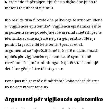
Njerëzit do të përpiqen t’ju shesin diçka dhe ju do të
mësoni të nuhasni një miu.
Kjo bëri që disa filozofë dhe psikologë të krijonin idenë
e “vigjilencës epistemike”. Vigjilenca epistemike është
argumenti se ne posedojmë një arsenal mjetesh për të
identifikuar dhe nxjerrë në pah gënjeshtrat. Në një
punim kryesor mbi këtë temë,
Sperber et al.
argumentoi se “njerëzit kanë një sërë mekanizmash
njohës për vigjilencën epistemike, të synuara në
rrezikun e keqinformimit nga të tjerët”. Ne kemi një
detektor gënjeshtre të integruar.
Por sipas
një gazetë e fundit
është koha për të thirrur
BS në detektorët tanë BS.
Argumenti për vigjilencën epistemike