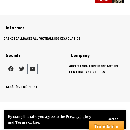
Informer
BASKETBALL
BASEBALL
FOOTBALL
HOCKEY
AQUATICS
Socials
Company
ABOUT US
CHILDREN
CONTACT US
OUR EDGE
CASE STUDIES
Made by Informer.
By using this site, you agree to the
Privacy Policy
Accept
and
Terms of Use
.
Translate »