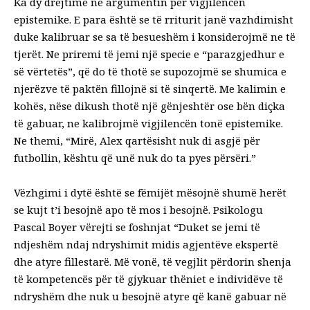
Ka dy drejtime në argumentin për vigjilencën
epistemike. E para është se të rriturit janë vazhdimisht
duke kalibruar se sa të besueshëm i konsiderojmë ne të
tjerët. Ne priremi të jemi një specie e “parazgjedhur e
së vërtetës”, që do të thotë se supozojmë se shumica e
njerëzve të paktën fillojnë si të sinqertë. Me kalimin e
kohës, nëse dikush thotë një gënjeshtër ose bën diçka
të gabuar, ne kalibrojmë vigjilencën tonë epistemike.
Ne themi, “Mirë, Alex qartësisht nuk di asgjë për
futbollin, kështu që unë nuk do ta pyes përsëri.”
Vëzhgimi i dytë është se fëmijët mësojnë shumë herët
se kujt t’i besojnë apo të mos i besojnë. Psikologu
Pascal Boyer
vërejti se foshnjat
“Duket se jemi të
ndjeshëm ndaj ndryshimit midis agjentëve ekspertë
dhe atyre fillestarë. Më vonë, të vegjlit përdorin shenja
të kompetencës për të gjykuar thëniet e individëve të
ndryshëm dhe nuk u besojnë atyre që kanë gabuar në