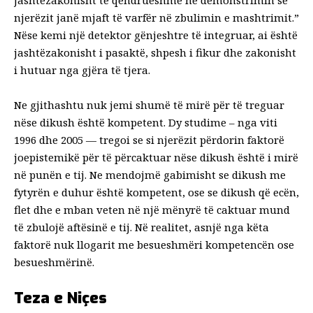
jashtëzakonisht të qëndrueshme në demonstrimin se
njerëzit janë mjaft të varfër në zbulimin e mashtrimit.”
Nëse kemi një detektor gënjeshtre të integruar, ai është
jashtëzakonisht i pasaktë, shpesh i fikur dhe zakonisht
i hutuar nga gjëra të tjera.
Ne gjithashtu nuk jemi shumë të mirë për të treguar
nëse dikush është kompetent. Dy studime –
nga viti
1996
dhe
2005
— tregoi se si njerëzit përdorin faktorë
joepistemikë për të përcaktuar nëse dikush është i mirë
në punën e tij. Ne mendojmë gabimisht se dikush me
fytyrën e duhur është kompetent, ose se dikush që ecën,
flet dhe e mban veten në një mënyrë të caktuar mund
të zbulojë aftësinë e tij. Në realitet, asnjë nga këta
faktorë nuk llogarit me besueshmëri kompetencën ose
besueshmërinë.
Teza e Niçes