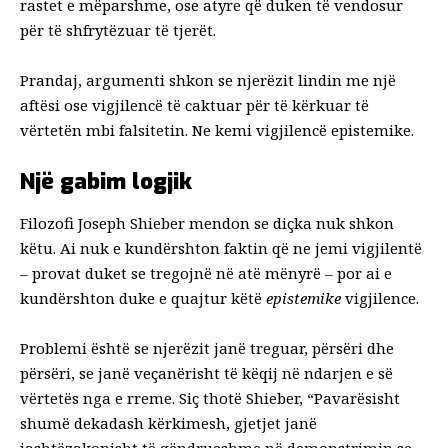
rastet e mëparshme, ose atyre që duken të vendosur
për të shfrytëzuar të tjerët.
Prandaj, argumenti shkon se njerëzit lindin me një
aftësi ose vigjilencë të caktuar për të kërkuar të
vërtetën mbi falsitetin. Ne kemi vigjilencë epistemike.
Një gabim logjik
Filozofi Joseph Shieber mendon se diçka nuk shkon
këtu. Ai nuk e kundërshton faktin që ne jemi vigjilentë
– provat duket se tregojnë në atë mënyrë – por ai e
kundërshton duke e quajtur këtë
epistemike
vigjilence.
Problemi është se njerëzit janë treguar, përsëri dhe
përsëri, se janë veçanërisht të këqij në ndarjen e së
vërtetës nga e rreme. Siç thotë Shieber, “Pavarësisht
shumë dekadash kërkimesh, gjetjet janë