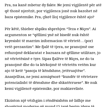
Pra, na kanë mbetur dy fakte. Ne jemi vigjilentë për atë
që thonë njerëzit, por vigjilenca jonë nuk bazohet në
baza epistemike. Pra, çfarë lloj vigjilence është ajo?
Për këtë, Shieber shpiku shprehjen “Teza e Niçes”. Ai
argumenton se “qëllimi ynë në bisedë nuk është
kryesisht të marrim informacion të vërtetë… (por)
vetë-prezantim”. Me fjalë të tjera, ne pranojmë ose
refuzojmë deklaratat e bazuara në qëllime utilitare, jo
në vërtetësinë e tyre. Sipas fjalëve të Niçes, ne do ta
pranojmë dhe do ta kërkojmë të vërtetën vetëm kur
ajo të ketë “pasoja të këndshme, jetëruajtëse”.
Anasjelltas, ne jemi armiqësorë “kundër të vërtetave
potencialisht të dëmshme dhe shkatërruese”. Ne nuk
kemi vigjilencë epistemike, por makiaveliste.
Ekziston një vëzhgim i rëndësishëm në lidhje me
shoqërinë moderne që mund t’i japë besim ideve të