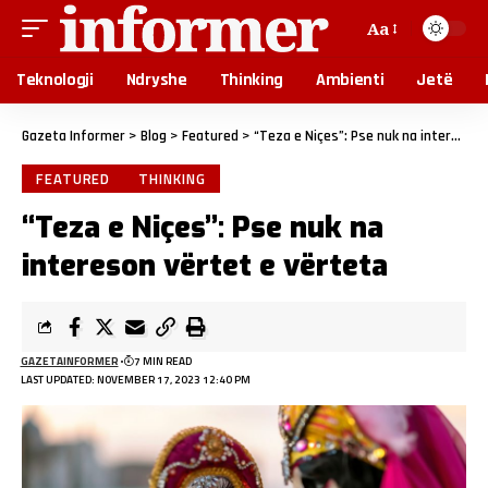
Aa
Teknologji
Ndryshe
Thinking
Ambienti
Jetë
Gazeta Informer
>
Blog
>
Featured
>
“Teza e Niçes”: Pse nuk na intereson vërtet e vërteta
FEATURED
THINKING
“Teza e Niçes”: Pse nuk na
intereson vërtet e vërteta
GAZETAINFORMER
7 MIN READ
LAST UPDATED: NOVEMBER 17, 2023 12:40 PM