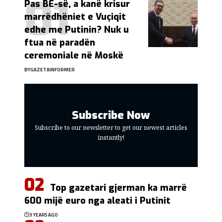
Pas BE-së, a kanë krisur
marrëdhëniet e Vuçiqit
edhe me Putinin? Nuk u
ftua në paradën
ceremoniale në Moskë
BY
GAZETAINFORMER
Subscribe Now
Subscribe to our newsletter to get our newest articles
instantly!
Top gazetari gjerman ka marrë
600 mijë euro nga aleati i Putinit
3 YEARS AGO