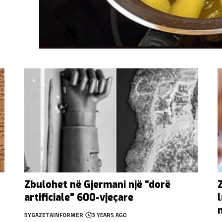
Zbulohet në Gjermani një “dorë
artificiale” 600-vjeçare
BY
GAZETAINFORMER
3 YEARS AGO