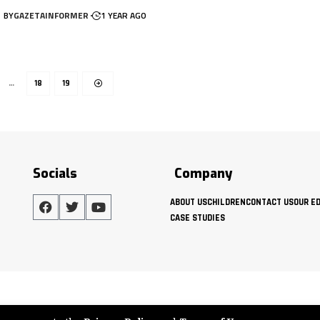
BY
GAZETAINFORMER
1 YEAR AGO
…
18
19
Socials
Company
ABOUT US
CHILDREN
CONTACT US
OUR E
CASE STUDIES