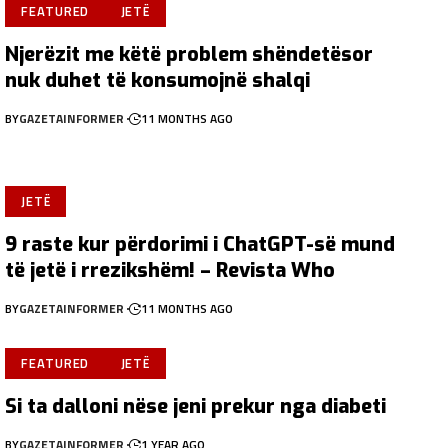
FEATURED
JETË
Njerëzit me këtë problem shëndetësor
nuk duhet të konsumojnë shalqi
BY
GAZETAINFORMER
11 MONTHS AGO
JETË
9 raste kur përdorimi i ChatGPT-së mund
të jetë i rrezikshëm! – Revista Who
BY
GAZETAINFORMER
11 MONTHS AGO
FEATURED
JETË
Si ta dalloni nëse jeni prekur nga diabeti
BY
GAZETAINFORMER
1 YEAR AGO