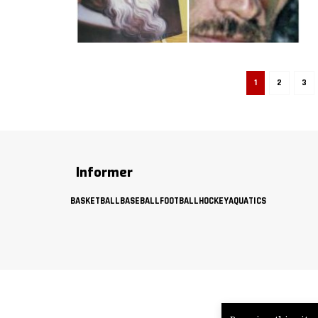
1
2
3
Informer
BASKETBALL
BASEBALL
FOOTBALL
HOCKEY
AQUATICS