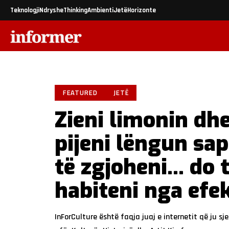
Teknologji
Ndryshe
Thinking
Ambienti
Jetë
Horizonte
FEATURED
JETË
Zieni limonin dh
pijeni lëngun sa
të zgjoheni… do 
habiteni nga efek
InForCulture është faqja juaj e internetit që ju sje