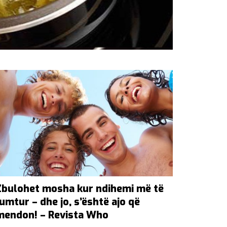
Zbulohet mosha kur ndihemi më të
lumtur – dhe jo, s’është ajo që
mendon! – Revista Who