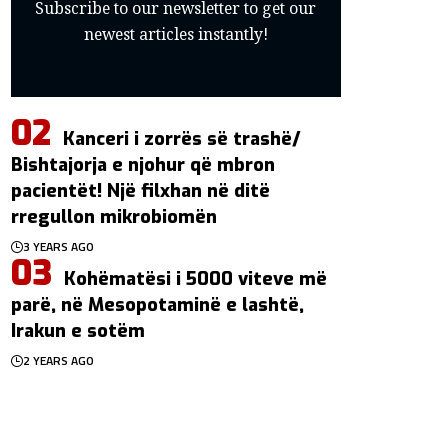
Subscribe to our newsletter to get our
newest articles instantly!
Kanceri i zorrës së trashë/
Bishtajorja e njohur që mbron
pacientët! Një filxhan në ditë
rregullon mikrobiomën
3 YEARS AGO
Kohëmatësi i 5000 viteve më
parë, në Mesopotaminë e lashtë,
Irakun e sotëm
2 YEARS AGO