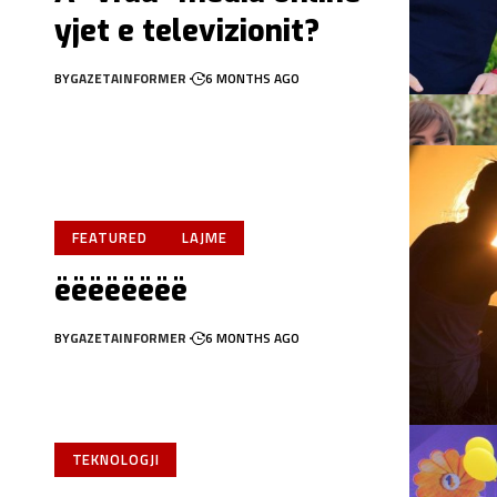
yjet e televizionit?
BY
GAZETAINFORMER
6 MONTHS AGO
FEATURED
LAJME
ëëëëëëëë
BY
GAZETAINFORMER
6 MONTHS AGO
TEKNOLOGJI