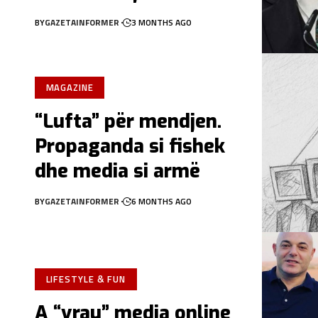
BY
GAZETAINFORMER
3 MONTHS AGO
MAGAZINE
“Lufta” për mendjen.
Propaganda si fishek
dhe media si armë
BY
GAZETAINFORMER
6 MONTHS AGO
LIFESTYLE & FUN
A “vrau” media online