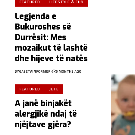
FEATURED
LIFESTYLE & FUN
Legjenda e
Bukuroshes së
Durrësit: Mes
mozaikut të lashtë
dhe hijeve të natës
BY
GAZETAINFORMER
6 MONTHS AGO
FEATURED
JETË
A janë binjakët
alergjikë ndaj të
njëjtave gjëra?