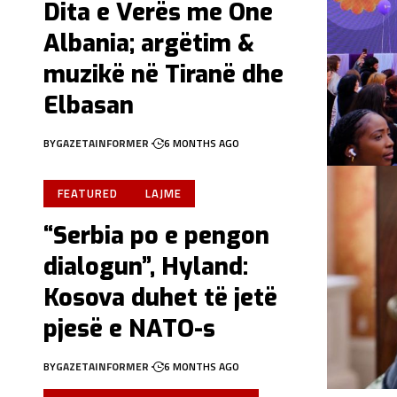
Dita e Verës me One
Albania; argëtim &
muzikë në Tiranë dhe
Elbasan
BY
GAZETAINFORMER
6 MONTHS AGO
FEATURED
LAJME
“Serbia po e pengon
dialogun”, Hyland:
Kosova duhet të jetë
pjesë e NATO-s
BY
GAZETAINFORMER
6 MONTHS AGO