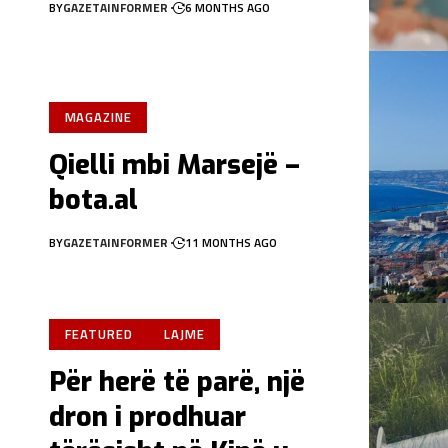
BY
GAZETAINFORMER
6 MONTHS AGO
MAGAZINE
Qielli mbi Marsejë –
bota.al
BY
GAZETAINFORMER
11 MONTHS AGO
FEATURED
LAJME
Për herë të parë, një
dron i prodhuar