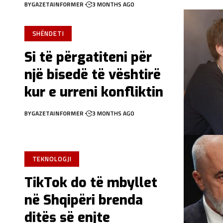
BY
GAZETAINFORMER
3 MONTHS AGO
SHËNDETI
Si të përgatiteni për
një bisedë të vështirë
kur e urreni konfliktin
BY
GAZETAINFORMER
3 MONTHS AGO
TEKNOLOGJI
TikTok do të mbyllet
në Shqipëri brenda
ditës së enjte