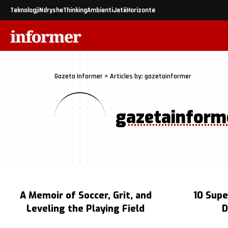
Teknologji
Ndryshe
Thinking
Ambienti
Jetë
Horizonte
Gazeta Informer
>
Articles by: gazetainformer
gazetainform
A Memoir of Soccer, Grit, and
10 Supe
Leveling the Playing Field
D