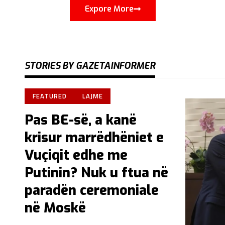
Expore More
STORIES BY GAZETAINFORMER
FEATURED
LAJME
Pas BE-së, a kanë
krisur marrëdhëniet e
Vuçiqit edhe me
Putinin? Nuk u ftua në
paradën ceremoniale
në Moskë