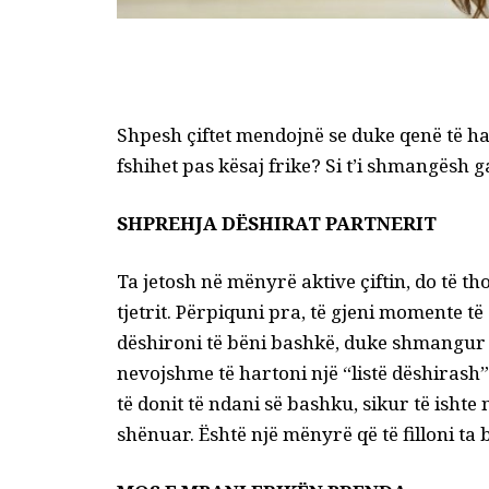
Shpesh çiftet mendojnë se duke qenë të 
fshihet pas kësaj frike? Si t’i shmangësh g
SHPREHJA DËSHIRAT PARTNERIT
Ta jetosh në mënyrë aktive çiftin, do të t
tjetrit. Përpiquni pra, të gjeni momente të d
dëshironi të bëni bashkë, duke shmangur 
nevojshme të hartoni një “listë dëshirash”
të donit të ndani së bashku, sikur të ishte n
shënuar. Është një mënyrë që të filloni ta b