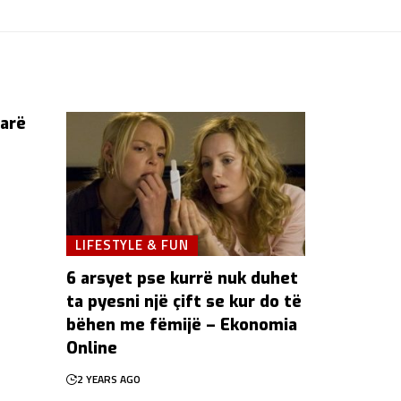
farë
LIFESTYLE & FUN
6 arsyet pse kurrë nuk duhet
ta pyesni një çift se kur do të
bëhen me fëmijë – Ekonomia
Online
2 YEARS AGO