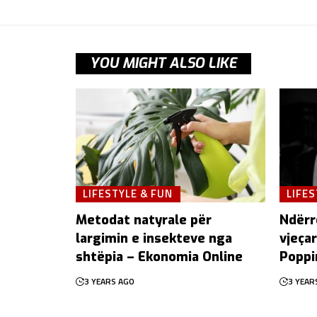
YOU MIGHT ALSO LIKE
LIFESTYLE & FUN
LIFES
Metodat natyrale për
Ndërr
largimin e insekteve nga
vjeçar
shtëpia – Ekonomia Online
Poppi
3 YEARS AGO
3 YEAR