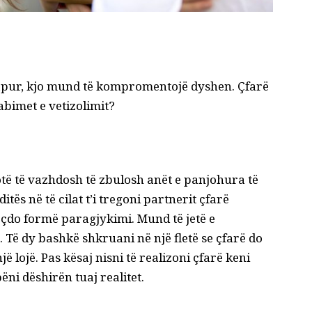
hapur, kjo mund të kompromentojë dyshen. Çfarë
abimet e vetizolimit?
hotë të vazhdosh të zbulosh anët e panjohura të
itës në të cilat t’i tregoni partnerit çfarë
çdo formë paragjykimi. Mund të jetë e
. Të dy bashkë shkruani në një fletë se çfarë do
jë lojë. Pas kësaj nisni të realizoni çfarë keni
ëni dëshirën tuaj realitet.