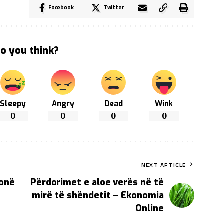
Facebook
Twitter
o you think?
Sleepy
Angry
Dead
Wink
0
0
0
0
NEXT ARTICLE
tonë
Përdorimet e aloe verës në të
mirë të shëndetit – Ekonomia
Online