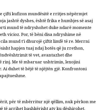
e çifti kufizon mundësitë e rritjes nëpërmjet
voja jashtë dyshes, është frika e humbjes së asaj
aporti mund të ndryshohet duke ndarë momente
eth vicioz. Por, të bëni disa ndryshime në
cila mund t’i dhurojë çiftit limfë të re. Merrni
tësisht hapjen tuaj ndaj botës që ju rrethon,
këndvështrimit të vet, avantazhet dhe
ë rinj. Me të mbaruar ushtrimin, lexojini
. Ai duhet të bëjë të njëjtën gjë. Konfrontoni
papajtueshme.
rit, për të mbërritur një qëllim, nuk përkon me
që të arrihet bashkërisht aty ku dëshirohet.