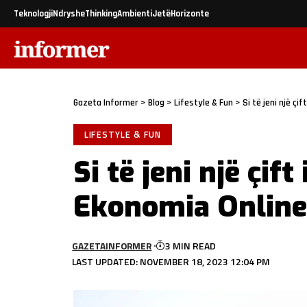
Teknologji
Ndryshe
Thinking
Ambienti
Jetë
Horizonte
Gazeta Informer
>
Blog
>
Lifestyle & Fun
>
Si të jeni një çi
LIFESTYLE & FUN
Si të jeni një çift
Ekonomia Online
GAZETAINFORMER
3 MIN READ
LAST UPDATED: NOVEMBER 18, 2023 12:04 PM