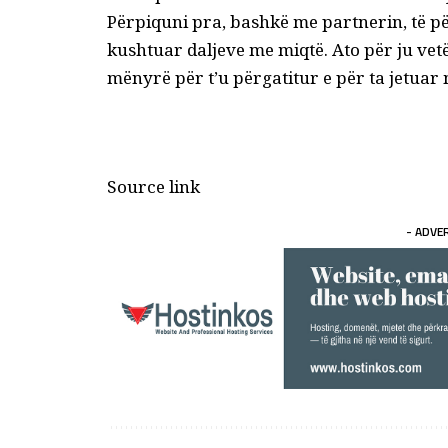
Përpiquni pra, bashkë me partnerin, të për
kushtuar daljeve me miqtë. Ato për ju vetë 
mënyrë për t’u përgatitur e për ta jetuar
Source link
- ADVE