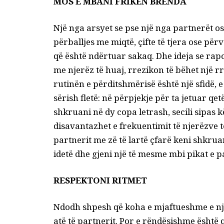
MOS E MBANI FRIKËN BRENDA
Një nga arsyet se pse një nga partnerët os
përballjes me miqtë, çifte të tjera ose për
që është ndërtuar sakaq. Dhe ideja se r
me njerëz të huaj, rrezikon të bëhet një rr
rutinën e përditshmërisë është një sfidë, e 
sërish fletë: në përpjekje për ta jetuar qe
shkruani në dy copa letrash, secili sipas 
disavantazhet e frekuentimit të njerëzve t
partnerit me zë të lartë çfarë keni shkruar
idetë dhe gjeni një të mesme mbi pikat e 
RESPEKTONI RITMET
Ndodh shpesh që koha e mjaftueshme e një
atë të partnerit. Por e rëndësishme është 