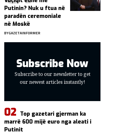
Vuçiqit edhe me
Putinin? Nuk u ftua në
paradën ceremoniale
në Moskë
BY
GAZETAINFORMER
Subscribe Now
Subscribe to our newsletter to get
our newest articles instantly!
Top gazetari gjerman ka
marrë 600 mijë euro nga aleati i
Putinit