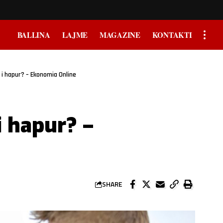
BALLINA
LAJME
MAGAZINE
KONTAKTI
ft i hapur? – Ekonomia Online
 i hapur? –
SHARE