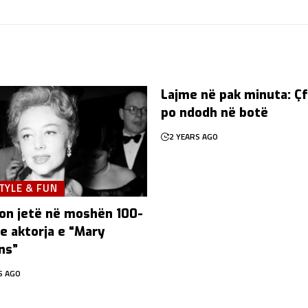
Lajme në pak minuta: Ç
po ndodh në botë
2 YEARS AGO
TYLE & FUN
on jetë në moshën 100-
e aktorja e “Mary
ns”
S AGO