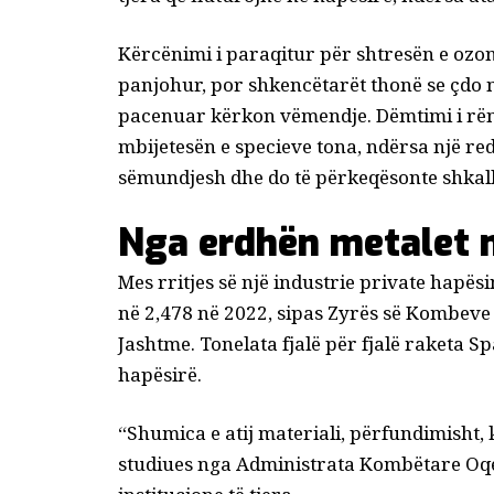
Kërcënimi i paraqitur për shtresën e ozoni
panjohur, por shkencëtarët thonë se çdo 
pacenuar kërkon vëmendje. Dëmtimi i rënd
mbijetesën e specieve tona, ndërsa një red
sëmundjesh dhe do të përkeqësonte shkallë
Nga erdhën metalet 
Mes rritjes së një industrie private hapës
në 2,478 në 2022, sipas Zyrës së Kombeve 
Jashtme. Tonelata fjalë për fjalë raketa 
hapësirë.
“Shumica e atij materiali, përfundimisht,
studiues nga Administrata Kombëtare Oqe