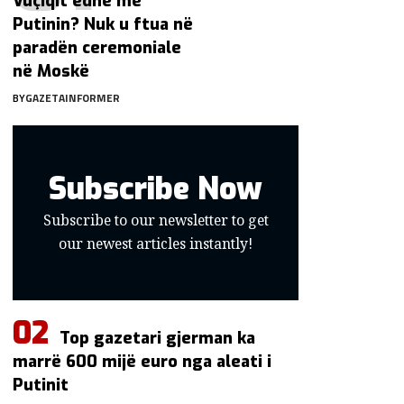
Vuçiqit edhe me
Putinin? Nuk u ftua në
paradën ceremoniale
në Moskë
BY
GAZETAINFORMER
Subscribe Now
Subscribe to our newsletter to get
our newest articles instantly!
Top gazetari gjerman ka
marrë 600 mijë euro nga aleati i
Putinit