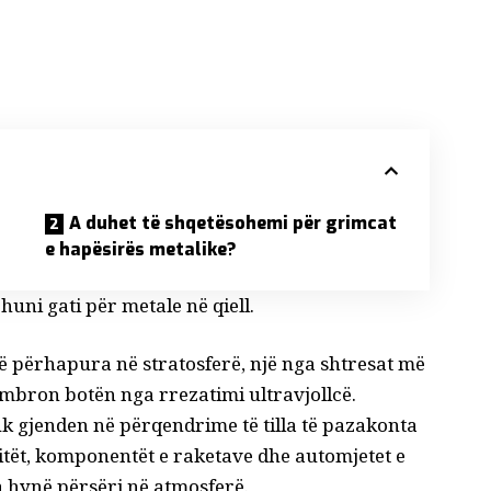
A duhet të shqetësohemi për grimcat
e hapësirës metalike?
huni gati për metale në qiell.
ë përhapura në stratosferë, një nga shtresat më
t mbron botën nga rrezatimi ultravjollcë.
uk gjenden në përqendrime të tilla të pazakonta
litët, komponentët e raketave dhe automjetet e
a hynë përsëri në atmosferë.