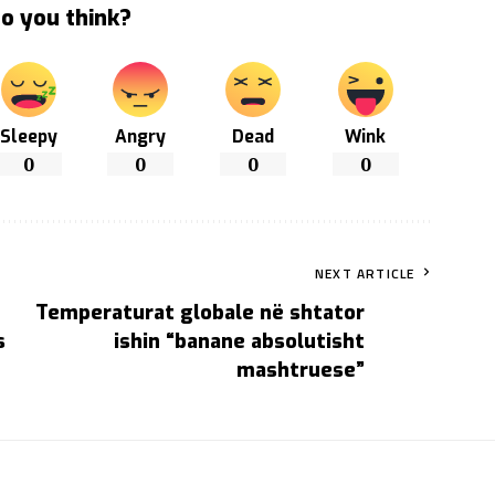
o you think?
Sleepy
Angry
Dead
Wink
0
0
0
0
NEXT ARTICLE
Temperaturat globale në shtator
s
ishin “banane absolutisht
mashtruese”