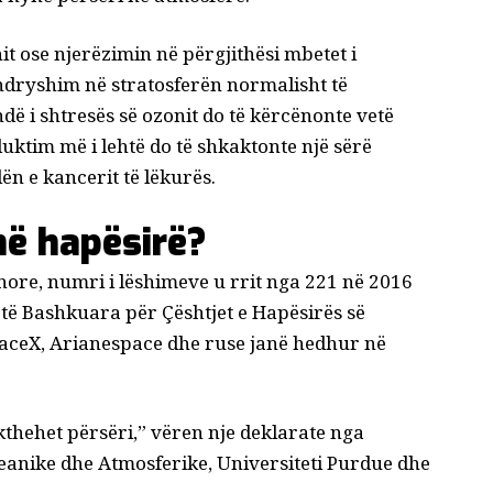
t ose njerëzimin në përgjithësi mbetet i
ndryshim në stratosferën normalisht të
ë i shtresës së ozonit do të kërcënonte vetë
uktim më i lehtë do të shkaktonte një sërë
n e kancerit të lëkurës.
në hapësirë?
inore, numri i lëshimeve u rrit nga 221 në 2016
të Bashkuara për Çështjet e Hapësirës së
SpaceX, Arianespace dhe ruse janë hedhur në
 kthehet përsëri,” vëren
nje deklarate
nga
anike dhe Atmosferike, Universiteti Purdue dhe