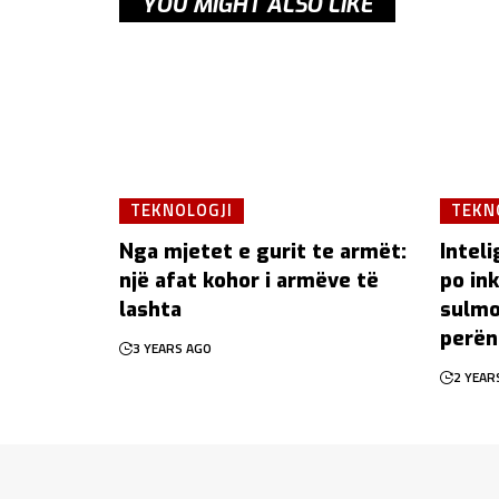
YOU MIGHT ALSO LIKE
TEKNOLOGJI
TEKN
Nga mjetet e gurit te armët:
Inteli
një afat kohor i armëve të
po in
lashta
sulmo
perën
3 YEARS AGO
2 YEAR