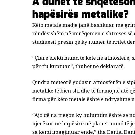
A duhet të shqetësoh
hapësirës metalike?
Këto metale madje janë bashkuar me grimcat
rëndësishëm në mirëqenien e shtresës së o
studiuesit presin që ky numër të rritet de
“Çfarë efekti mund të ketë në atmosferë, s
për t’u kuptuar”, thuhet në deklaratë.
Qindra meteorë godasin atmosferën e sipë
metalike të bien shi dhe të formojnë atë 
firma për këto metale është e ndryshme ng
“Ajo që na tregon ky hulumtim është se nd
njerëzor në hapësirë ​​në planet mund të 
sa kemi imagjinuar ende,” tha Daniel Dani