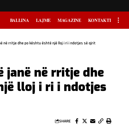
BALLINA
LAJME
MAGAZINE
KONTAKTI
në në rritje dhe po kështu është një lloj i ri i ndotjes së ajrit
 ​​janë në rritje dhe
ë lloj i ri i ndotjes
SHARE