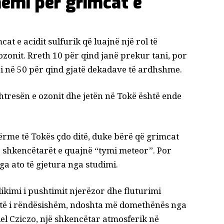
emi për grimcat e
 e acidit sulfurik që luajnë një rol të
zonit. Rreth 10 për qind janë prekur tani, por
ri në 50 për qind gjatë dekadave të ardhshme.
htresën e ozonit dhe jetën në Tokë është ende
rme të Tokës çdo ditë, duke bërë që grimcat
që shkencëtarët e quajnë “tymi meteor”. Por
a ato të gjetura nga studimi.
ikimi i pushtimit njerëzor dhe fluturimi
jetë i rëndësishëm, ndoshta më domethënës nga
el Cziczo, një shkencëtar atmosferik në