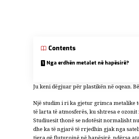
Contents
Nga erdhën metalet në hapësirë?
Ju keni dëgjuar për plastikën në oqean. Bë
Një studim i ri
ka gjetur grimca metalike t
të larta të atmosferës, ku shtresa e ozoni
Studiuesit thonë se ndotësit normalisht n
dhe ka të ngjarë të rrjedhin gjak nga sate
tjera që fluturojnë në hapësirë, ndërsa at