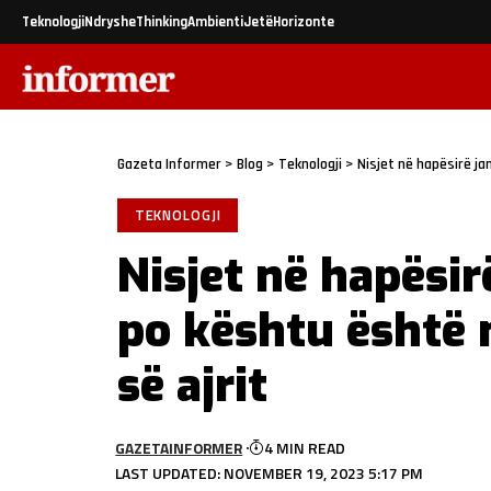
Teknologji
Ndryshe
Thinking
Ambienti
Jetë
Horizonte
Gazeta Informer
>
Blog
>
Teknologji
>
Nisjet në hapësirë ​​ja
TEKNOLOGJI
Nisjet në hapësirë
po kështu është nj
së ajrit
GAZETAINFORMER
4 MIN READ
LAST UPDATED: NOVEMBER 19, 2023 5:17 PM