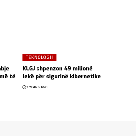
TEKNOLOGJI
mbje
KLGJ shpenzon 49 milionë
 më të
lekë për sigurinë kibernetike
2 YEARS AGO