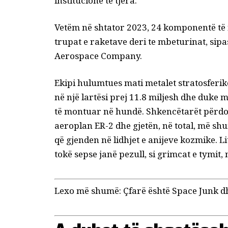
institucione të tjera.
Vetëm në shtator 2023, 24 komponentë të 
trupat e raketave deri te mbeturinat, sip
Aerospace Company.
Ekipi hulumtues mati metalet stratosferik
në një lartësi prej 11.8 miljesh dhe duke 
të montuar në hundë. Shkencëtarët përdor
aeroplan ER-2 dhe gjetën, në total, më sh
që gjenden në lidhjet e anijeve kozmike. L
tokë sepse janë pezull, si grimcat e tymit, 
Lexo më shumë:
Çfarë është Space Junk d