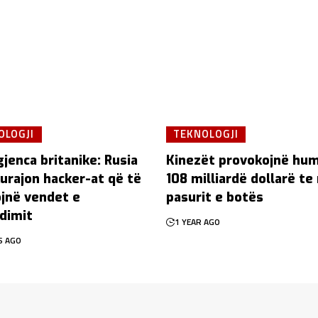
OLOGJI
TEKNOLOGJI
gjenca britanike: Rusia
Kinezët provokojnë hu
kurajon hacker-at që të
108 milliardë dollarë te
jnë vendet e
pasurit e botës
dimit
1 YEAR AGO
S AGO