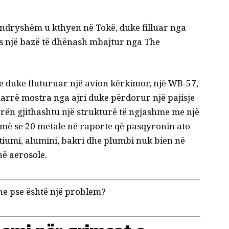
ndryshëm u kthyen në Tokë, duke filluar nga
as
një bazë të dhënash
mbajtur nga The
e duke fluturuar një avion kërkimor, një WB-57,
marrë mostra nga ajri duke përdorur një pajisje
ën gjithashtu një strukturë të ngjashme me një
umë se 20 metale në raporte që pasqyronin ato
itiumi, alumini, bakri dhe plumbi nuk bien në
në aerosole.
he pse është një problem?