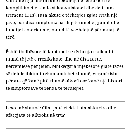
variojnë nga ankthi dhe lëkundjet e lehta deri te
komplikimet e rënda si konvulsionet dhe delirium
tremens (DTs). Faza akute e tërheqjes zgjat rreth një
javë, por disa simptoma, si shqetësimet e gjumit dhe
luhatjet emocionale, mund të vazhdojnë për muaj të
tërë.
Është thelbësore të kuptohet se tërheqja e alkoolit
mund të jetë e rrezikshme, dhe në disa raste,
kërcënuese për jetën. Mbikëqyrja mjekësore gjatë fazës
së detoksifikimit rekomandohet shumë, veçanërisht
për ata që kanë pirë shumë alkool ose kanë një histori
të simptomave të rënda të tërheqjes.
Lexo më shumë:
Cilat janë efektet afatshkurtra dhe
afatgjata të alkoolit në tru?