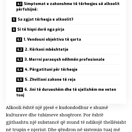
Simptomat e zakonshme të tërheqjes së alkoolit
përfshijnë:
Sa zgjat tërheqja e alkoolit?
Si të hiqni dorë nga pirja
1. Vendosni objektiva të qarta
2. Kërkoni mbështetje
3. Merrni parasysh ndihmën profesionale
4. Përgatituni për tërheqje
5. Zhvilloni zakone të reja
6. Jini të durueshëm dhe të sjellshëm me veten
tuaj
Alkooli është një pjesë e kudondodhur e shumë
kulturave dhe tubimeve shoqërore. Por është
gjithashtu një substancë që mund të ndikojë thellësisht
në trupin e njeriut. Dhe qëndron në sistemin tuaj më