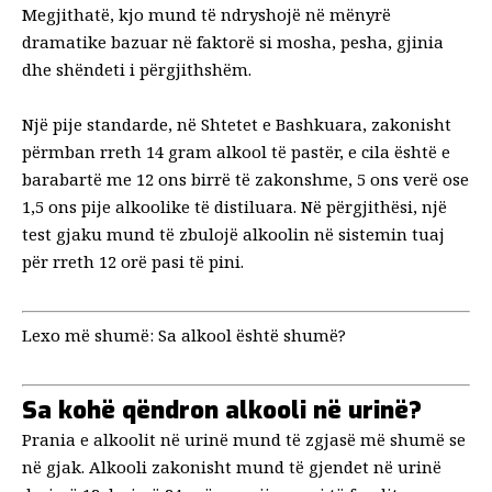
Megjithatë, kjo mund të ndryshojë në mënyrë
dramatike bazuar në faktorë si mosha, pesha, gjinia
dhe shëndeti i përgjithshëm.
Një pije standarde, në Shtetet e Bashkuara, zakonisht
përmban rreth
14 gram alkool të pastër
, e cila është e
barabartë me 12 ons birrë të zakonshme, 5 ons verë ose
1,5 ons pije alkoolike të distiluara. Në përgjithësi, një
test gjaku mund të zbulojë alkoolin në sistemin tuaj
për rreth 12 orë
pasi të pini.
Lexo më shumë:
Sa alkool është shumë?
Sa kohë qëndron alkooli në urinë?
Prania e alkoolit në urinë mund të zgjasë më shumë se
në gjak. Alkooli zakonisht mund të gjendet në urinë