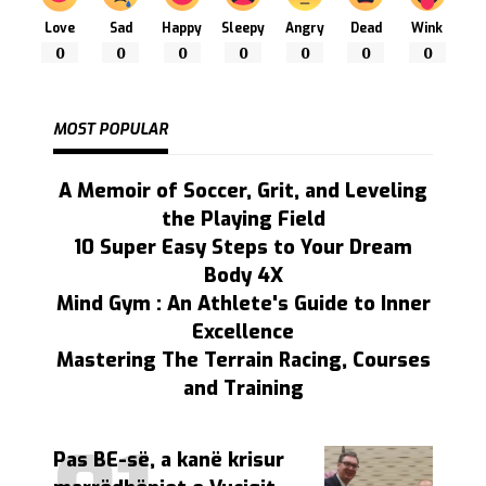
Love
Sad
Happy
Sleepy
Angry
Dead
Wink
0
0
0
0
0
0
0
MOST POPULAR
A Memoir of Soccer, Grit, and Leveling
the Playing Field
10 Super Easy Steps to Your Dream
Body 4X
Mind Gym : An Athlete's Guide to Inner
Excellence
Mastering The Terrain Racing, Courses
and Training
Pas BE-së, a kanë krisur