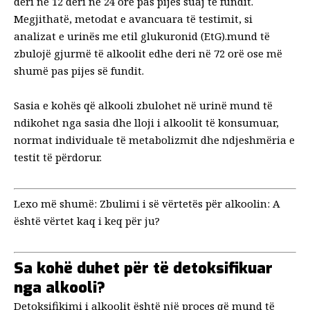
deri në
12 deri në 24 orë pas pijes suaj të fundit
.
Megjithatë, metodat e avancuara të testimit, si
analizat e urinës me etil glukuronid (EtG).
mund të
zbulojë gjurmë të alkoolit edhe deri në 72 orë ose më
shumë pas pijes së fundit.
Sasia e kohës që alkooli zbulohet në urinë mund të
ndikohet nga sasia dhe lloji i alkoolit të konsumuar,
normat individuale të metabolizmit dhe ndjeshmëria e
testit të përdorur.
Lexo më shumë:
Zbulimi i së vërtetës për alkoolin: A
është vërtet kaq i keq për ju?
Sa kohë duhet për të detoksifikuar
nga alkooli?
Detoksifikimi i alkoolit është një proces që mund të