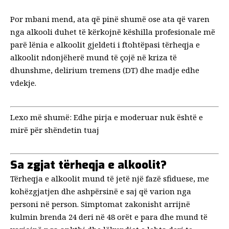
Por mbani mend, ata që pinë shumë ose ata që varen
nga alkooli duhet të kërkojnë këshilla profesionale më
parë
lënia e alkoolit gjeldeti i ftohtë
pasi tërheqja e
alkoolit ndonjëherë mund të çojë në kriza të
dhunshme, delirium tremens (DT) dhe madje edhe
vdekje.
Lexo më shumë:
Edhe pirja e moderuar nuk është e
mirë për shëndetin tuaj
Sa zgjat tërheqja e alkoolit?
Tërheqja e alkoolit mund të jetë një fazë sfiduese, me
kohëzgjatjen dhe ashpërsinë e saj që varion nga
personi në person. Simptomat zakonisht arrijnë
kulmin brenda 24 deri në 48 orët e para dhe mund të