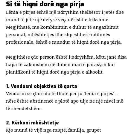
Si të hiqni dorë nga pirja
Lënia e pirjes është një ndryshim thelbësor i jetës dhe
mund të jetë një detyrë veçanërisht e frikshme.
Megjithatë, me kombinimin e duhur të angazhimit
personal, mbështetjes dhe shpeshherë ndihmës
profesionale,
është e mundur të hiqni dorë nga pirja
.
Megjithëse çdo person është i ndryshëm, këtu janë disa
hapa të zakonshëm që duhen marrë parasysh kur
planifikoni të hiqni dorë nga pirja e alkoolit.
1. Vendosni objektiva të qarta
Vendosni se çfarë do të thotë për ju ‘lënia e pirjes’ –
nëse është abstinencë e plotë apo ulje në një nivel më
të shëndetshëm.
2. Kërkoni mbështetje
Kjo mund të vijë nga miqtë, familja, grupet