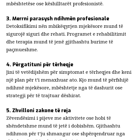
mbështetëse ose këshilltarët profesionistë.
3. Merrni parasysh ndihmën profesionale
Detoksifikimi nën mbikëqyrjen mjekësore mund të
sigurojë siguri dhe rehati. Programet e rehabilitimit
dhe terapia mund të jenë gjithashtu burime të
paçmueshme.
4. Përgatituni për tërheqje
Jini të vetëdijshëm për simptomat e tërheqjes dhe keni
një plan për t’i menaxhuar ato. Kjo mund të përfshijë
ndihmë mjekësore, mbështetje nga të dashurit ose
strategji për të trajtuar dëshirat.
5. Zhvilloni zakone të reja
Zëvendësimi i pijeve me aktivitete ose hobi të
shëndetshme mund të jetë i dobishëm. Gjithashtu
ndihmon për t’ju shmangur ose shpërqendruar nga