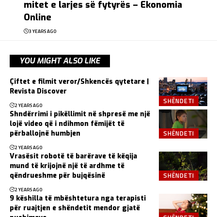
mitet e larjes së fytyrës – Ekonomia
Online
3 YEARS AGO
YOU MIGHT ALSO LIKE
Çiftet e filmit veror/Shkencës qytetare |
Revista Discover
SHËNDETI
2 YEARS AGO
Shndërrimi i pikëllimit në shpresë me një
lojë video që i ndihmon fëmijët të
SHËNDETI
përballojnë humbjen
2 YEARS AGO
Vrasësit robotë të barërave të këqija
mund të krijojnë një të ardhme të
SHËNDETI
qëndrueshme për bujqësinë
2 YEARS AGO
9 këshilla të mbështetura nga terapisti
për ruajtjen e shëndetit mendor gjatë