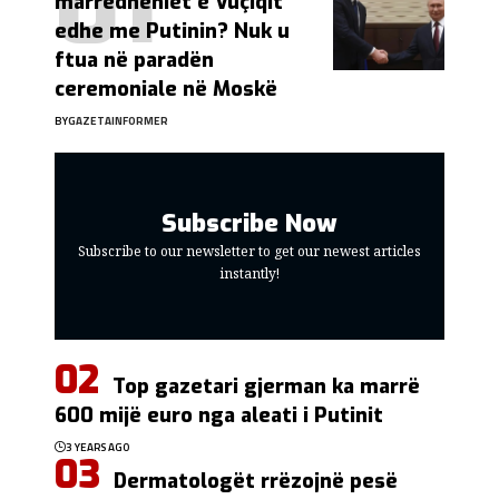
marrëdhëniet e Vuçiqit
edhe me Putinin? Nuk u
ftua në paradën
ceremoniale në Moskë
BY
GAZETAINFORMER
Subscribe Now
Subscribe to our newsletter to get our newest articles
instantly!
Top gazetari gjerman ka marrë
600 mijë euro nga aleati i Putinit
3 YEARS AGO
Dermatologët rrëzojnë pesë