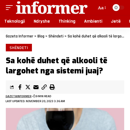
Aa
Teknologji
Ndryshe
Thinking
Ambienti
Jetë
Gazeta Informer
>
Blog
>
Shëndeti
>
Sa kohë duhet që alkooli të largohet nga sistemi juaj?
SHËNDETI
Sa kohë duhet që alkooli të
largohet nga sistemi juaj?
GAZETAINFORMER
9 MIN READ
LAST UPDATED: NOVEMBER 20, 2023 3:36 AM