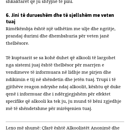
shkaktarët që ju shtyjnë të pini.
6. Jini të durueshëm dhe të sjellshëm me veten
tuaj
Rimëkëmbja është një udhëtim me ulje dhe ngritje,
prandaj durimi dhe dhembshuria për veten janë
thelbësore.
Të kuptuarit se sa kohë duhet që alkooli të largohet
nga sistemi juaj është thelbësor për marrjen e
vendimeve të informuara në lidhje me pirjen dhe
ndikimin e tij në shëndetin dhe jetën tuaj. Trupi i të
gjithëve reagon ndryshe ndaj alkoolit, kështu që duke
qenë i informuar dhe i ndërgjegjshëm për efektet
specifike që alkooli ka tek ju, ju mund të bëni zgjedhje
më të shëndetshme për mirëqenien tuaj.
Lexo më shumë:
Çfarë është Alkoolistët Anonimë dhe