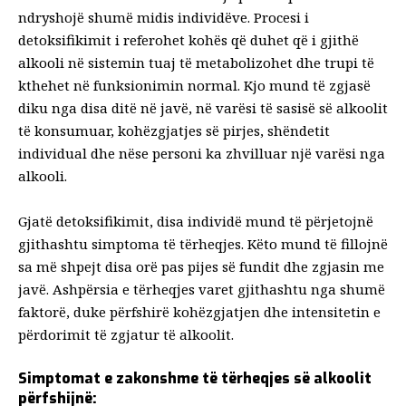
ndryshojë shumë midis individëve. Procesi i
detoksifikimit i referohet kohës që duhet që i gjithë
alkooli në sistemin tuaj të metabolizohet dhe trupi të
kthehet në funksionimin normal. Kjo mund të zgjasë
diku nga disa ditë në javë, në varësi të sasisë së alkoolit
të konsumuar, kohëzgjatjes së pirjes, shëndetit
individual dhe nëse personi ka zhvilluar një varësi nga
alkooli.
Gjatë detoksifikimit, disa individë mund të përjetojnë
gjithashtu simptoma të tërheqjes. Këto mund të fillojnë
sa më shpejt
disa orë pas pijes së fundit
dhe zgjasin me
javë. Ashpërsia e tërheqjes varet gjithashtu nga shumë
faktorë, duke përfshirë kohëzgjatjen dhe intensitetin e
përdorimit të zgjatur të alkoolit.
Simptomat e zakonshme të tërheqjes së alkoolit
përfshijnë: