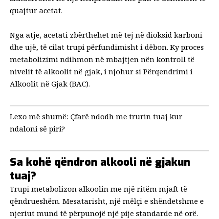
quajtur acetat.
Nga atje, acetati zbërthehet më tej në dioksid karboni
dhe ujë, të cilat trupi përfundimisht i dëbon. Ky proces
metabolizimi ndihmon në mbajtjen nën kontroll të
nivelit të alkoolit në gjak, i njohur si Përqendrimi i
Alkoolit në Gjak (BAC).
Lexo më shumë:
Çfarë ndodh me trurin tuaj kur
ndaloni së piri?
Sa kohë qëndron alkooli në gjakun
tuaj?
Trupi metabolizon alkoolin me një ritëm mjaft të
qëndrueshëm. Mesatarisht, një mëlçi e shëndetshme e
njeriut mund të përpunojë një pije standarde në orë.