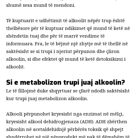
shumë sesa mund të mendoni.
Të kuptuarit e udhëtimit të alkoolit nëpër trup është
thelbësore për të kuptuar ndikimet që mund të ketë në
shëndetin tuaj dhe për të marrë vendime të
informuara. Pra, le të bëjmë një zhytje më të thellë në
saktësisht se si trupi i njeriut përpunon dhe çliron
alkoolin, si dhe efektet që mund të ketë detoksikimi i
alkoolit.
Si e metabolizon trupi juaj alkoolin?
Le të fillojmë duke shqyrtuar se çfarë ndodh saktësisht
kur trupi juaj metabolizon alkoolin.
Alkooli përpunohet kryesisht nga enzimat në mëlçi,
kryesisht alkool dehidrogjenaza (ADH).
ADH zbërthen
alkoolin në acetaldehid
një përbërës toksik që shpejt
shndërrohet në një nënprodukt më pak të dëmshëm të