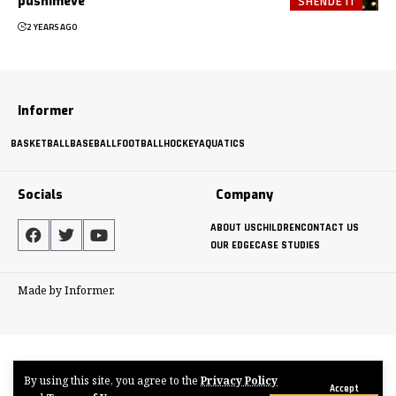
SHËNDETI
pushimeve
2 YEARS AGO
Informer
BASKETBALL
BASEBALL
FOOTBALL
HOCKEY
AQUATICS
Socials
Company
ABOUT US
CHILDREN
CONTACT US
OUR EDGE
CASE STUDIES
Made by Informer.
By using this site, you agree to the
Privacy Policy
Accept