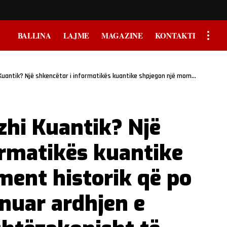
BALLINA
LAJME
MAGAZINE
KONTAKTI
ar i informatikës kuantike shpjegon një moment historik që po afrohet duke shënuar ardhjen e kompjuterëve jashtëzakonisht të fuqishëm
zhi Kuantik? Një
ormatikës kuantike
ent historik që po
nuar ardhjen e