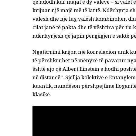
që ndodh kur majat e dy valëve – si valët 
krijuar një majë më të lartë. Ndërhyrja s
valësh dhe një lug valësh kombinohen dhe 
cilat janë të pakta dhe të vështira për t’u
ndërhyrjesh që japin përgjigjen e saktë p
Ngatërrimi krijon një korrelacion unik ku
të përshkruhet në mënyrë të pavarur nga të
është ajo që Albert Einstein e hodhi posh
në distancë”. Sjellja kolektive e Entangl
kuantik, mundëson përshpejtime llogaritë
klasikë.