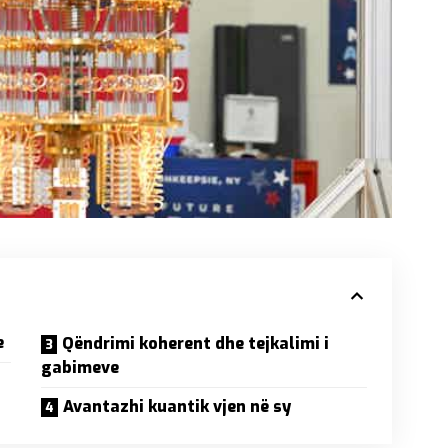
e
Qëndrimi koherent dhe tejkalimi i
gabimeve
Avantazhi kuantik vjen në sy