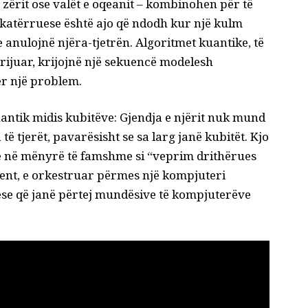
e zërit ose valët e oqeanit – kombinohen për të
hkatërruese është ajo që ndodh kur një kulm
anulojnë njëra-tjetrën. Algoritmet kuantike, të
 krijuar, krijojnë një sekuencë modelesh
ër një problem.
antik midis kubitëve: Gjendja e njërit nuk mund
 tjerët, pavarësisht se sa larg janë kubitët. Kjo
të në mënyrë të famshme si “veprim drithërues
ement, e orkestruar përmes një kompjuteri
se që janë përtej mundësive të kompjuterëve