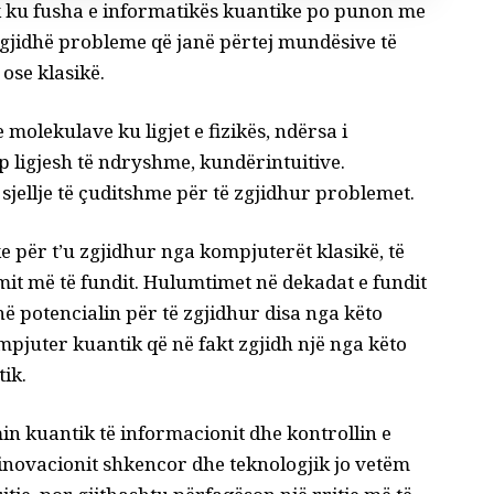
k ku fusha e informatikës kuantike po punon me
zgjidhë probleme që janë përtej mundësive të
ose klasikë.
molekulave ku ligjet e fizikës, ndërsa i
 ligjesh të ndryshme, kundërintuitive.
sjellje të çuditshme për të zgjidhur problemet.
e për t’u zgjidhur nga kompjuterët klasikë
, të
timit më të fundit. Hulumtimet në dekadat e fundit
 potencialin për të zgjidhur disa nga këto
pjuter kuantik që në fakt zgjidh një nga këto
ik.
in kuantik të informacionit dhe kontrollin e
 inovacionit shkencor dhe teknologjik jo vetëm