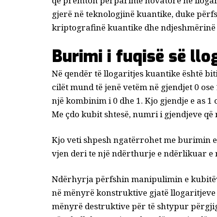
që premton përparime novatore në llogarit
gjerë në teknologjinë kuantike, duke për
kriptografinë kuantike dhe ndjeshmërinë
Burimi i fuqisë së llo
Në qendër të llogaritjes kuantike është bit
cilët mund të jenë vetëm në gjendjet 0 ose 
një kombinim i 0 dhe 1. Kjo gjendje e as 1 
Me çdo kubit shtesë, numri i gjendjeve q
Kjo veti shpesh ngatërrohet me burimin e f
vjen deri te një ndërthurje e ndërlikuar 
Ndërhyrja përfshin manipulimin e kubitë
në mënyrë konstruktive gjatë llogaritjeve 
mënyrë destruktive për të shtypur përgji