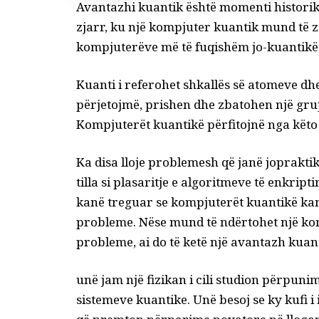
Avantazhi kuantik është momenti histori
zjarr, ku një kompjuter kuantik mund të 
kompjuterëve më të fuqishëm jo-kuantikë 
Kuanti i referohet shkallës së atomeve dhe 
përjetojmë, prishen dhe zbatohen një grup
Kompjuterët kuantikë përfitojnë nga këto 
Ka disa lloje problemesh që janë
jopraktik
tilla si plasaritje e algoritmeve të enkrip
kanë treguar se kompjuterët kuantikë kanë
probleme. Nëse mund të ndërtohet një kom
probleme, ai do të ketë një avantazh kuant
unë jam
një fizikan
i cili studion përpunim
sistemeve kuantike. Unë besoj se ky kufi i