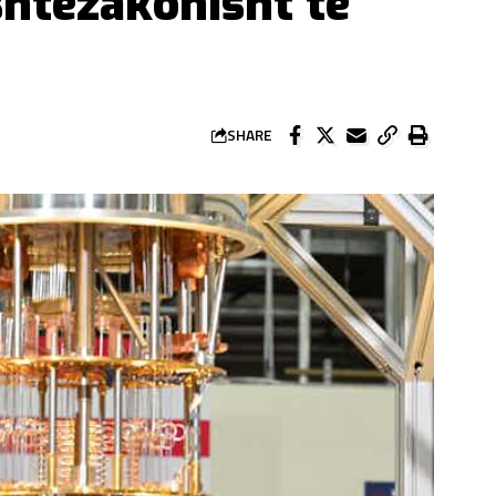
htëzakonisht të
SHARE