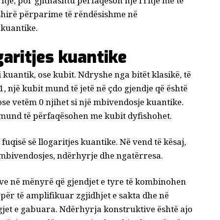
je, por gjithashtu përfaqëson një rritje më të
fshirë përparime të rëndësishme në
 kuantike.
garitjes kuantike
i kuantik, ose
kubit
. Ndryshe nga bitët klasikë, të
1, një kubit mund të jetë në çdo gjendje që është
ose vetëm 0 njihet si një
mbivendosje kuantike
.
ë mund të përfaqësohen me kubit dyfishohet.
uqisë së llogaritjes kuantike. Në vend të kësaj,
e mbivendosjes,
ndërhyrje
dhe
ngatërresa
.
ve në mënyrë që gjendjet e tyre të kombinohen
për të amplifikuar zgjidhjet e sakta dhe në
gjet e gabuara. Ndërhyrja konstruktive është ajo