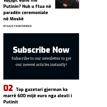
Vuçiqit edhe me
Putinin? Nuk u ftua në
paradën ceremoniale
në Moskë
BY
GAZETAINFORMER
Subscribe Now
Subscribe to our newsletter to get
our newest articles instantly!
Top gazetari gjerman ka
marrë 600 mijë euro nga aleati i
Putinit