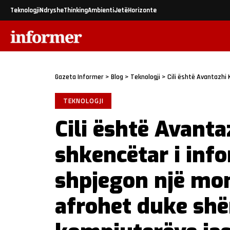
Teknologji
Ndryshe
Thinking
Ambienti
Jetë
Horizonte
Gazeta Informer
>
Blog
>
Teknologji
>
Cili është Avantazhi Kuantik? Një shkencët
TEKNOLOGJI
Cili është Avanta
shkencëtar i inf
shpjegon një mom
afrohet duke shë