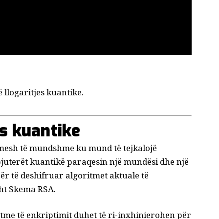
ë llogaritjes kuantike.
es kuantike
imesh të mundshme ku mund të tejkalojë
pjuterët kuantikë paraqesin një mundësi dhe një
ër të deshifruar algoritmet aktuale të
sht
Skema RSA
.
sotme të enkriptimit duhet të ri-inxhinierohen për