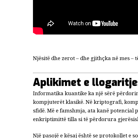
Njësitë dhe zerot – dhe gjithçka në mes – t
Aplikimet e llogaritj
Informatika kuantike ka një sërë përdor
kompjuterët klasikë. Në kriptografi, kom
sfidë. Më e famshmja, ata kanë
potencial p
enkriptimit
të tilla si të përdorura gjerësi
Një pasojë e kësaj është se protokollet e 