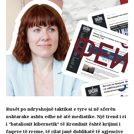
Rusët po ndryshojnë taktikat e tyre si në sferën
ushtarake ashtu edhe në atë mediatike. Një trend i ri
i “batalionit kibernetik” të Kremlinit është krijimi i
faqeve të rreme, të cilat janë dublikatë të agjencive