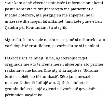
“Kur kam qenë zëvendësministër i Informacionit kemi
pasur kontakte të drejtpërdrejta me platformat e
mëdha botërore, ata përgjigjen me shpejtësi ndaj
ankesave dhe hoqën falsifikimet, tani këtë punë e bën
Qendra për Komunikim Strategjik.
Sigurisht, këto vende mashtruese janë si një ortek – ato
vazhdojnë të rrotullohen, pavarësisht se si i ndaloni.
Fatkeqësisht, të huajt, si ne, ngatërrojnë faqet
origjinale me ato të rreme nëse i aksesojnë ato përmes
reklamave me baner. Dhe aty shkruajnë se ‘Ukraina
është e dobët, do të humbasë’. Këto janë mesazhe
masive. Duhet t’i luftojë ata. Gjithçka duhet të
grumbullohet në një agjenci në varësi të qeverisë”,
përfundon Baydenko.