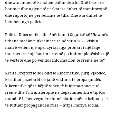
dhe ato mund të krijohen pafundësisht. Unë besoj se
botimet dhe agjencitë përkatëse duhet të monitorojnë
dhe raportojnë për burime të tilla. Dhe ata duhet të
hetohen nga policia”.
Policia Kibernetike dhe Shërbimi i Sigurisë së Ukrainës
i thanë mediave ukrainase se në vitin 2023 kishin
marrë vetëm një apel zyrtar nga pronari i një faqe
interneti se “një burim i rremë po imiton plotësisht një
të vërtetë dhe po vendos informacion të rremë në të”.
Kreu i Drejtorisë së Policisë Kibernetike, Jurij Vjkodec,
këshilloi gazetarët që janë viktima të propagandës
kibernetike që të bëjnë video të informacioneve të
rreme dhe t’i transferojnë në departamentin e tij. Kjo
mund të bëhet veçanërisht në platformën e krijuar për
të luftuar propagandën ruse – https://mriya.social/