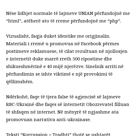
Nëse lidhjet normale të lajmeve UNIAN përfundojnë me
“html”, atëherë ato të rreme përfundojnë me “php”.
Vizualisht, faqja duket identike me origjinalin.
Materiali i rremë u promovua në Facebook përmes
postimeve reklamuese, të cilat rezultuan në njollosjen
e internetit duke marrë rreth 500 ripostime dhe
shikueshmërinë e 40 mijë njerëzve. Sinelnik arriti në
përfundimin se ishte viktimë e një provokimi të
qëllimshëm.
Ndërkohë, faqe të tjera false të agjencisë së lajmeve
RBC-Ukrainë dhe faqes së internetit Obozrevatel filluan
të shfaqen në internet. Në mënyrë të ngjashme ata
promovuan narrativa anti-ukrainase.
Teksti “Korrupsion = Tradhti” thotë se ushtarët