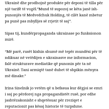
Ukrainë dhe prodhojnë produkte për deponi të tilla për
një tarifë të vogël.”Mund të supozoj se këta janë ish-
punonjës të Medvedchuk Holding, të cilët kanë mbetur
pa punë pas mbylljes së rrjetit të saj”.
Sipas tij, kundërpropaganda ukrainase po funksionon
mirë.
“Më parë, rusët kishin shumë më tepër mundësi për të
ndikuar në vetëdijen e ukrainasve me informacion,
falë strukturave mediatike që punonin për ta në
Ukrainë. Tani armiqtë tanë duhet të shpikin mënyra
më dinake.”
Irina Sinelnik jo vetëm që u befasua kur dëgjoi se emri
i saj po përdorej nga propagandistët rusë, por edhe
jashtëzakonisht e shqetësuar për rreziqet e
reputacionit pas kësaj historie të turpshme.