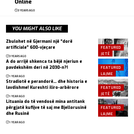
Online
3 YEARS AGO
YOU MIGHT ALSO LIKE
Zbulohet në Gjermani një “dorë
FEATURED
artificiale” 600-vjeçare
JETË
3 YEARS AGO
A do arrijë shkenca ta bëjë njeriun e
FEATURED
pavdekshëm deri në 2030-n?!
LAJME
1 YEAR AGO
Stradiotë e perandorë… dhe historia e
FEATURED
lavdishme! Kureshti iliro-arbërore
JETË
1 YEAR AGO
Lituania do të vendosë mina antitank
FEATURED
përgjatë kufijve të saj me Bjellorusinë
LAJME
dhe Rusinë
1 YEAR AGO