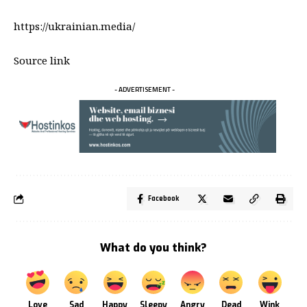
https://ukrainian.media/
Source link
- ADVERTISEMENT -
Facebook
What do you think?
Love
Sad
Happy
Sleepy
Angry
Dead
Wink