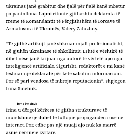
ukrainas janë grabitur dhe fjalë për fjalë kanë mbetur
pa pantallona. Lajmi citonte gjithashtu deklarata të
rreme të Komandantit të Përgjithshëm të Forcave të
Armatosura të Ukrainës, Valery Zaluzhny.
“Të gjithë artikujt janë shkruar mjaft profesionalisht,
në gjuhën ukrainase të shkollimit. Është e vështirë të
dihet nëse janë krijuar nga autorë të vërtetë apo nga
inteligjencë artificiale. Sigurisht, redaktorët e mi kanë
lëshuar një deklaratë për këtë sabotim informacioni.
Por së pari vendosa të mbroja reputacionin”, shpjegon
Irina Sinelnik.
Iryna Synelnyk
Irina u dërgoi kërkesa të gjitha strukturave të
mundshme që duhet të luftojnë propagandën ruse në
internet. Por, edhe pas një muaji ajo nuk ka marrë
asnjë përgjigje zyrtare.