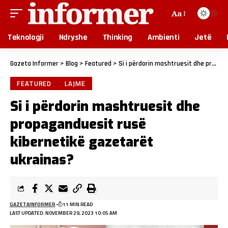
Aa
Teknologji
Ndryshe
Thinking
Ambienti
Jetë
Gazeta Informer
>
Blog
>
Featured
>
Si i përdorin mashtruesit dhe propaganduesit rusë kibernetikë gazetarët ukrainas?
FEATURED
LAJME
Si i përdorin mashtruesit dhe
propaganduesit rusë
kibernetikë gazetarët
ukrainas?
GAZETAINFORMER
11 MIN READ
LAST UPDATED: NOVEMBER 29, 2023 10:05 AM