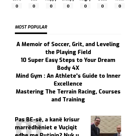
0
0
0
0
0
0
0
MOST POPULAR
A Memoir of Soccer, Grit, and Leveling
the Playing Field
10 Super Easy Steps to Your Dream
Body 4X
Mind Gym : An Athlete's Guide to Inner
Excellence
Mastering The Terrain Racing, Courses
and Training
Pas BE-së, a kanë krisur
marrëdhëniet e Vuçiqit
edhe me Putinin? Nuk u