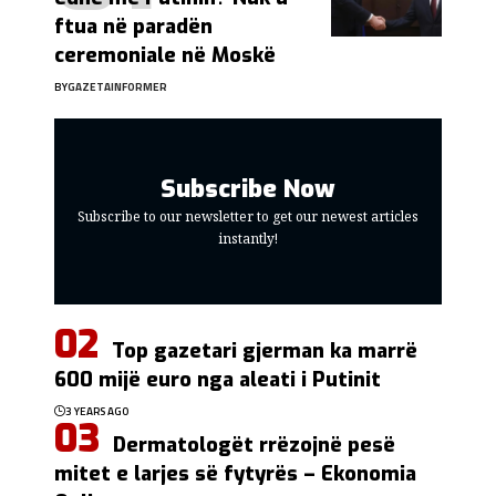
ftua në paradën
ceremoniale në Moskë
BY
GAZETAINFORMER
Subscribe Now
Subscribe to our newsletter to get our newest articles
instantly!
Top gazetari gjerman ka marrë
600 mijë euro nga aleati i Putinit
3 YEARS AGO
Dermatologët rrëzojnë pesë
mitet e larjes së fytyrës – Ekonomia