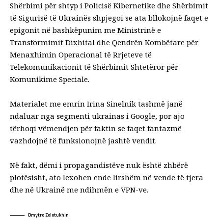
Shërbimi për shtyp i Policisë Kibernetike dhe Shërbimit
të Sigurisë të Ukrainës shpjegoi se ata bllokojnë faqet e
epigonit në bashkëpunim me Ministrinë e
Transformimit Dixhital dhe Qendrën Kombëtare për
Menaxhimin Operacional të Rrjeteve të
Telekomunikacionit të Shërbimit Shtetëror për
Komunikime Speciale.
Materialet me emrin Irina Sinelnik tashmë janë
ndaluar nga segmenti ukrainas i Google, por ajo
tërhoqi vëmendjen për faktin se faqet fantazmë
vazhdojnë të funksionojnë jashtë vendit.
Në fakt, dëmi i propagandistëve nuk është zhbërë
plotësisht, ato lexohen ende lirshëm në vende të tjera
dhe në Ukrainë me ndihmën e VPN-ve.
Dmytro Zolotukhin