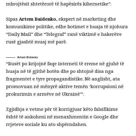
mbrojtësit shtetërorë të hapësirës kibernetike”.
Sipas
Artem Baidenko
, ekspert në marketing dhe
komunikime politike, edhe botimet e huaja të njohura
“Daily Mail” dhe “Telegraf” ranë viktimë e hakerëve
rusë gjashtë muaj më parë.
Artem Bidenko
“Rusët po krijojnë faqe interneti të rreme në gjuhë të
huaja në të gjithë botën dhe po shtojnë disa nga
fragmentet e tyre propagandistike. Në anglisht, ata
promovuan në mënyrë aktive temën ‘korrupsioni në
prokurimin e armëve në Ukrainë’”.
Zgjidhja e vetme për të korrigjuar këto falsifikime
është të ankoheni në menaxhmentin e Google dhe
rrjeteve sociale ku ato shpërndahen.