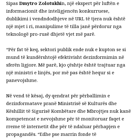
Sipas
Dmytro Zolotukhi
n, një ekspert për luftën e
informacionit dhe inteligjencën konkurruese,
dublikimi i vendndodhjeve në URL të tjera nuk është
një mjet i ri, manipulime të tilla janë përdorur nga
teknologë pro-rusë dhjetë vjet më parë.
“Për fat të keq, sektori publik ende nuk e kupton se si
mund të kundërshtojë efektivisht dezinformimin në
sferën ligjore. Më parë, kjo çështje është trajtuar nga
një ministri e linjës, por më pas është hequr si e
panevojshme.
Në vend të kësaj, dy qendrat për përballimin e
dezinformatave pranë Ministrisë së Kulturës dhe
Këshillit të Sigurisë Kombëtare dhe Mbrojtjes nuk kanë
kompetencat e nevojshme për të monitoruar faqet e
rreme të internetit dhe për të ndaluar përhapjen e
propagandës. “Edhe pse marrin fonde të