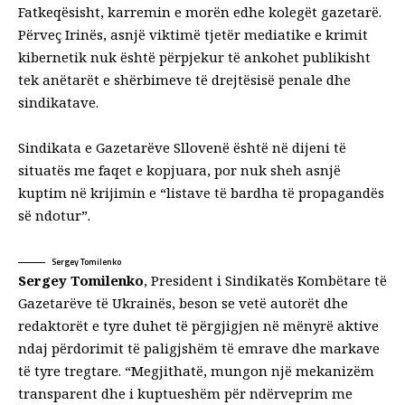
Fatkeqësisht, karremin e morën edhe kolegët gazetarë.
Përveç Irinës, asnjë viktimë tjetër mediatike e krimit
kibernetik nuk është përpjekur të ankohet publikisht
tek anëtarët e shërbimeve të drejtësisë penale dhe
sindikatave.
Sindikata e Gazetarëve Sllovenë është në dijeni të
situatës me faqet e kopjuara, por nuk sheh asnjë
kuptim në krijimin e “listave të bardha të propagandës
së ndotur”.
Sergey Tomilenko
Sergey Tomilenko
, President i Sindikatës Kombëtare të
Gazetarëve të Ukrainës, beson se vetë autorët dhe
redaktorët e tyre duhet të përgjigjen në mënyrë aktive
ndaj përdorimit të paligjshëm të emrave dhe markave
të tyre tregtare. “Megjithatë, mungon një mekanizëm
transparent dhe i kuptueshëm për ndërveprim me