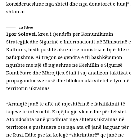
konsiderueshme nga shteti dhe nga donatorët e huaj”,
shton ai.
Igor Solovei
Igor Solovei
, kreu i Qendrës për Komunikimin
Strategjik dhe Sigurinë e Informacionit në Ministrinë e
Kulturës, hedh poshtë akuzat se ministria e tij është e
pafuqishme. Ai tregon se qendra e tij bashkëpunon
ngushtë me një të ngjashme në Këshillin e Sigurisë
Kombëtare dhe Mbrojtjes. Stafi i saj analizon taktikat e
propaganduesve rusë dhe bllokon aktivitetet e tyre në
territorin ukrainas.
“Armiqtë janë të aftë në mjeshtërinë e falsifikimit të
faqeve të internetit. E njëjta gjë vlen edhe për tekstet.
Ato ndoshta janë prodhuar nga shtetas ukrainas në
territoret e pushtuara ose nga ata që janë larguar për
në Rusi. Edhe pse ka kolegë “shkrimtarë” që janë në