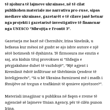
të njohura të lajmeve ukrainase, në të cilat
publikohen materiale me narrativa pro-ruse, sipas
mediave ukrainase, gazetarët e të cilave janë hetuar
nga projekti i gazetarisë investigative të financuar
nga UNESCO “Mbrojtja e Frontit 3”.
Gazetarja me bazë në Chernihiv, Irina Sinelnik, u
befasua kur mësoi në gusht se ajo ishte autore e një
sërë botimesh të dyshimta. Të firmosura me emrin e
saj, ata kishin tituj provokues si “Shfaqja e
përgjakshme duhet të vazhdojë”, “Një agjent i
Kremlinit është infiltruar në Shërbimin Qendror të
Inteligjencës”, “Si u bë Ukraina furnizuesi më i madh i
fëmijëve në tregun e trafikimit të qenieve njerëzore?”.
Materiali imagjinar u publikua në faqen e rreme të
agjencisë së lajmeve Unian Agency, për të cilën punon
Irina.