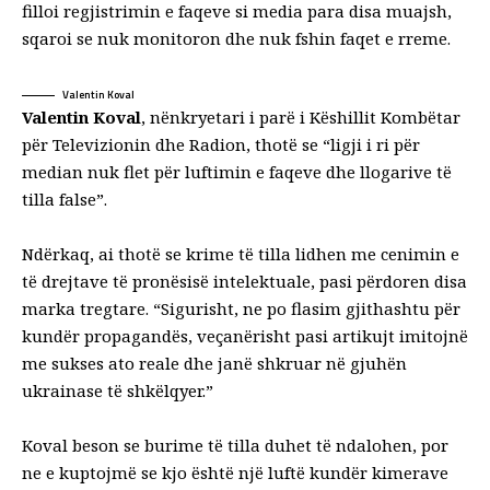
filloi regjistrimin e faqeve si media para disa muajsh,
sqaroi se nuk monitoron dhe nuk fshin faqet e rreme.
Valentin Koval
Valentin Koval
, nënkryetari i parë i Këshillit Kombëtar
për Televizionin dhe Radion, thotë se “ligji i ri për
median nuk flet për luftimin e faqeve dhe llogarive të
tilla false”.
Ndërkaq, ai thotë se krime të tilla lidhen me cenimin e
të drejtave të pronësisë intelektuale, pasi përdoren disa
marka tregtare. “Sigurisht, ne po flasim gjithashtu për
kundër propagandës, veçanërisht pasi artikujt imitojnë
me sukses ato reale dhe janë shkruar në gjuhën
ukrainase të shkëlqyer.”
Koval beson se burime të tilla duhet të ndalohen, por
ne e kuptojmë se kjo është një luftë kundër kimerave