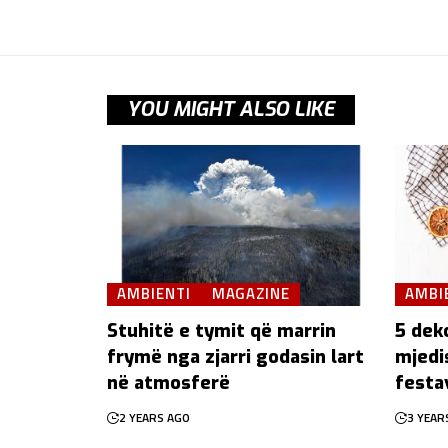
YOU MIGHT ALSO LIKE
AMBIENTI
MAGAZINE
AMBI
Stuhitë e tymit që marrin
5 dek
frymë nga zjarri godasin lart
mjedi
në atmosferë
festa
2 YEARS AGO
3 YEAR