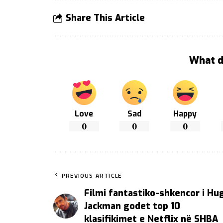
Share This Article
What d
Love
Sad
Happy
0
0
0
PREVIOUS ARTICLE
Filmi fantastiko-shkencor i Hu
Jackman godet top 10
klasifikimet e Netflix në SHBA