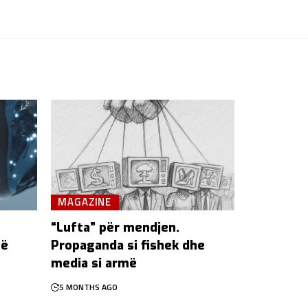
MAGAZINE
“Lufta” për mendjen.
më
Propaganda si fishek dhe
media si armë
5 MONTHS AGO