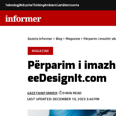
Teknologji
Ndryshe
Thinking
Ambienti
Jetë
Horizonte
Gazeta Informer
>
Blog
>
Magazine
>
Përparim i imazhit vi
MAGAZINE
Përparim i imazh
eeDesignIt.com
GAZETAINFORMER
0 MIN READ
LAST UPDATED: DECEMBER 10, 2023 3:40 PM