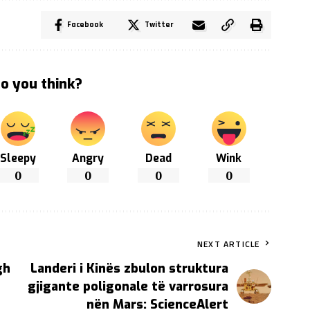
Facebook
Twitter
o you think?
Sleepy
Angry
Dead
Wink
0
0
0
0
NEXT ARTICLE
gh
Landeri i Kinës zbulon struktura
gjigante poligonale të varrosura
nën Mars: ScienceAlert