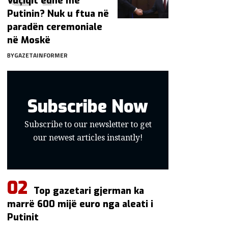
Vuçiqit edhe me
Putinin? Nuk u ftua në
paradën ceremoniale
në Moskë
BY
GAZETAINFORMER
Subscribe Now
Subscribe to our newsletter to get
our newest articles instantly!
Top gazetari gjerman ka
marrë 600 mijë euro nga aleati i
Putinit