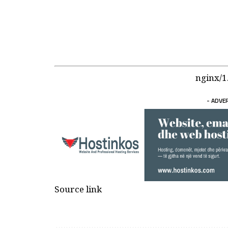
nginx/1
- ADVE
Source link