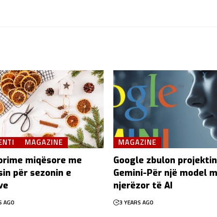
ENTI
MAGAZINE
MAGAZINE
orime miqësore me
Google zbulon projektin
sin për sezonin e
Gemini-Për një model 
ve
njerëzor të AI
S AGO
3 YEARS AGO