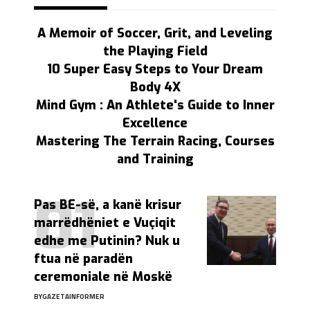
A Memoir of Soccer, Grit, and Leveling
the Playing Field
10 Super Easy Steps to Your Dream
Body 4X
Mind Gym : An Athlete's Guide to Inner
Excellence
Mastering The Terrain Racing, Courses
and Training
Pas BE-së, a kanë krisur
marrëdhëniet e Vuçiqit
edhe me Putinin? Nuk u
ftua në paradën
ceremoniale në Moskë
BY
GAZETAINFORMER