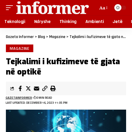
Aa
Teknologji
Ndryshe
Thinking
Ambienti
Jetë
Gazeta Informer
>
Blog
>
Magazine
>
Tejkalimi i kufizimeve të gjata në optikë
MAGAZINE
Tejkalimi i kufizimeve të gjata
në optikë
GAZETAINFORMER
0 MIN READ
LAST UPDATED: DECEMBER 16, 2023 11:05 PM