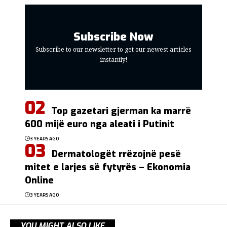
Subscribe Now
Subscribe to our newsletter to get our newest articles
instantly!
Top gazetari gjerman ka marrë
600 mijë euro nga aleati i Putinit
3 YEARS AGO
Dermatologët rrëzojnë pesë
mitet e larjes së fytyrës – Ekonomia
Online
3 YEARS AGO
YOU MIGHT ALSO LIKE