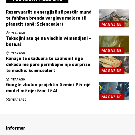
Rezervuarët e energjisë së pastër mund
të fshihen brenda vargjeve malore të
MAGAZINE
planetit tonë: Sciencealert
1 YEAR AGO
Taksojini ata që na vjedhin vëmendjen! –
bota.al
MAGAZINE
1 YEAR AGO
Kanaçe të skaduara të salmonit nga
dekada më parë përmbajnë një surprizë
MAGAZINE
të madhe: Sciencealert
1 YEAR AGO
Google zbulon projektin Gemini-Për një
model më njerëzor të AI
MAGAZINE
3 YEARS AGO
Informer