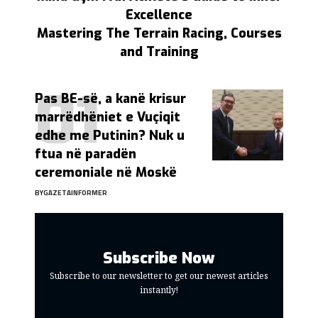
Excellence
Mastering The Terrain Racing, Courses
and Training
Pas BE-së, a kanë krisur
marrëdhëniet e Vuçiqit
edhe me Putinin? Nuk u
ftua në paradën
ceremoniale në Moskë
BY
GAZETAINFORMER
Subscribe Now
Subscribe to our newsletter to get our newest articles
instantly!