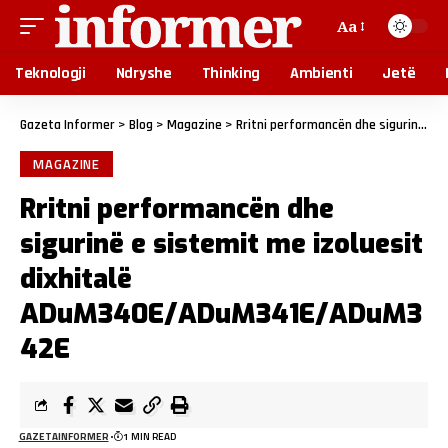
Aa
Teknologji
Ndryshe
Thinking
Ambienti
Jetë
Gazeta Informer
>
Blog
>
Magazine
>
Rritni performancën dhe sigurinë e sistemit me izoluesit dixhitalë ADuM340E/ADuM341E/ADuM342E
MAGAZINE
Rritni performancën dhe
sigurinë e sistemit me izoluesit
dixhitalë
ADuM340E/ADuM341E/ADuM3
42E
GAZETAINFORMER
1 MIN READ