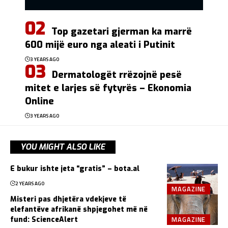
Top gazetari gjerman ka marrë
600 mijë euro nga aleati i Putinit
3 YEARS AGO
Dermatologët rrëzojnë pesë
mitet e larjes së fytyrës – Ekonomia
Online
3 YEARS AGO
YOU MIGHT ALSO LIKE
E bukur ishte jeta “gratis” – bota.al
2 YEARS AGO
MAGAZINE
Misteri pas dhjetëra vdekjeve të
elefantëve afrikanë shpjegohet më në
MAGAZINE
fund: ScienceAlert