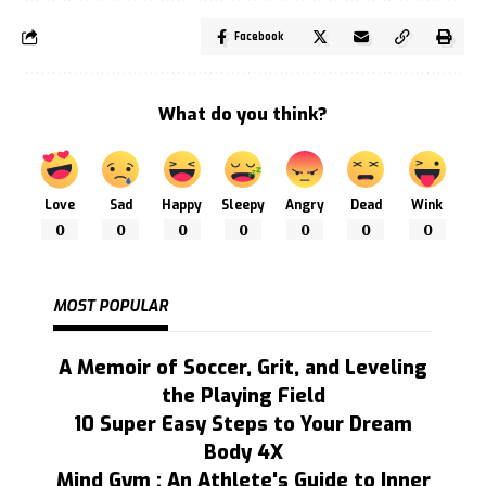
Facebook
What do you think?
Love
Sad
Happy
Sleepy
Angry
Dead
Wink
0
0
0
0
0
0
0
MOST POPULAR
A Memoir of Soccer, Grit, and Leveling
the Playing Field
10 Super Easy Steps to Your Dream
Body 4X
Mind Gym : An Athlete's Guide to Inner