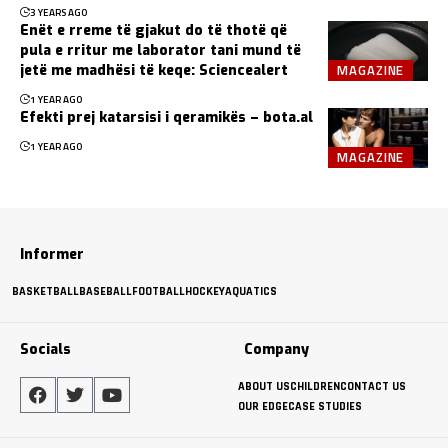
3 YEARS AGO
Enët e rreme të gjakut do të thotë që
pula e rritur me laborator tani mund të
MAGAZINE
jetë me madhësi të keqe: Sciencealert
1 YEAR AGO
Efekti prej katarsisi i qeramikës – bota.al
1 YEAR AGO
MAGAZINE
Informer
BASKETBALL
BASEBALL
FOOTBALL
HOCKEY
AQUATICS
Socials
Company
ABOUT US
CHILDREN
CONTACT US
OUR EDGE
CASE STUDIES