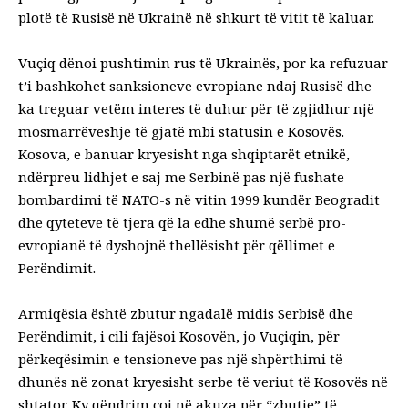
plotë të Rusisë në Ukrainë në shkurt të vitit të kaluar.
Vuçiq dënoi pushtimin rus të Ukrainës, por ka refuzuar
t’i bashkohet sanksioneve evropiane ndaj Rusisë dhe
ka treguar vetëm interes të duhur për të zgjidhur një
mosmarrëveshje të gjatë mbi statusin e Kosovës.
Kosova, e banuar kryesisht nga shqiptarët etnikë,
ndërpreu lidhjet e saj me Serbinë pas një fushate
bombardimi të NATO-s në vitin 1999 kundër Beogradit
dhe qyteteve të tjera që la edhe shumë serbë pro-
evropianë të dyshojnë thellësisht për qëllimet e
Perëndimit.
Armiqësia është zbutur ngadalë midis Serbisë dhe
Perëndimit, i cili fajësoi Kosovën, jo Vuçiqin, për
përkeqësimin e tensioneve pas një shpërthimi të
dhunës në zonat kryesisht serbe të veriut të Kosovës në
shtator. Ky qëndrim çoi në akuza për “zbutje” të