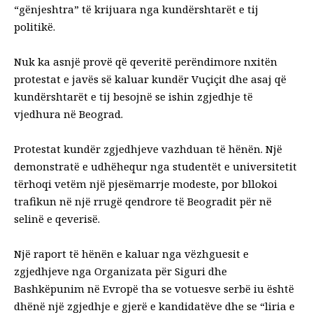
“gënjeshtra” të krijuara nga kundërshtarët e tij
politikë.
Nuk ka asnjë provë që qeveritë perëndimore nxitën
protestat e javës së kaluar kundër Vuçiçit dhe asaj që
kundërshtarët e tij besojnë se ishin zgjedhje të
vjedhura në Beograd.
Protestat kundër zgjedhjeve vazhduan të hënën. Një
demonstratë e udhëhequr nga studentët e universitetit
tërhoqi vetëm një pjesëmarrje modeste, por bllokoi
trafikun në një rrugë qendrore të Beogradit për në
selinë e qeverisë.
Një raport të hënën e kaluar nga vëzhguesit e
zgjedhjeve nga Organizata për Siguri dhe
Bashkëpunim në Evropë tha se votuesve serbë iu është
dhënë një zgjedhje e gjerë e kandidatëve dhe se “liria e