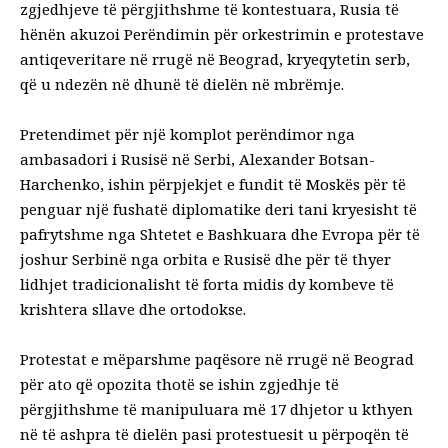
zgjedhjeve të përgjithshme të kontestuara, Rusia të
hënën akuzoi Perëndimin për orkestrimin e protestave
antiqeveritare në rrugë në Beograd, kryeqytetin serb,
që u ndezën në dhunë të dielën në mbrëmje.
Pretendimet për një komplot perëndimor nga
ambasadori i Rusisë në Serbi, Alexander Botsan-
Harchenko, ishin përpjekjet e fundit të Moskës për të
penguar një fushatë diplomatike deri tani kryesisht të
pafrytshme nga Shtetet e Bashkuara dhe Evropa për të
joshur Serbinë nga orbita e Rusisë dhe për të thyer
lidhjet tradicionalisht të forta midis dy kombeve të
krishtera sllave dhe ortodokse.
Protestat e mëparshme paqësore në rrugë në Beograd
për ato që opozita thotë se ishin zgjedhje të
përgjithshme të manipuluara më 17 dhjetor u kthyen
në të ashpra të dielën pasi protestuesit u përpoqën të