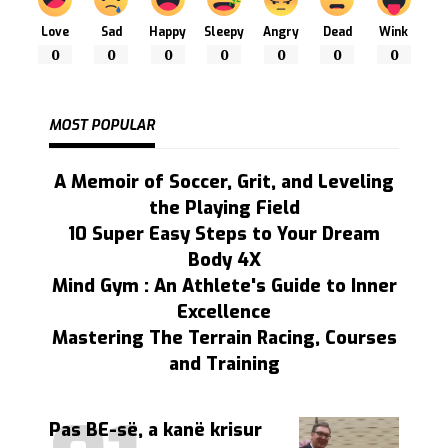
Love
Sad
Happy
Sleepy
Angry
Dead
Wink
0
0
0
0
0
0
0
MOST POPULAR
A Memoir of Soccer, Grit, and Leveling
the Playing Field
10 Super Easy Steps to Your Dream
Body 4X
Mind Gym : An Athlete's Guide to Inner
Excellence
Mastering The Terrain Racing, Courses
and Training
Pas BE-së, a kanë krisur