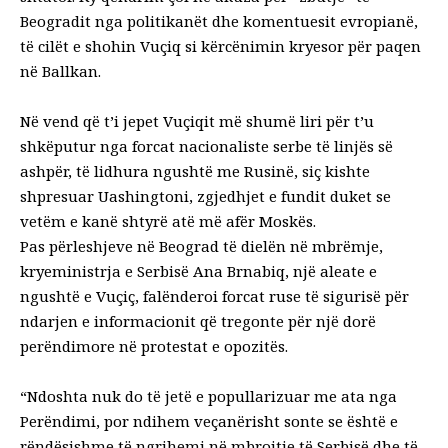
Beogradit nga politikanët dhe komentuesit evropianë,
të cilët e shohin Vuçiq si kërcënimin kryesor për paqen
në Ballkan.
Në vend që t’i jepet Vuçiqit më shumë liri për t’u
shkëputur nga forcat nacionaliste serbe të linjës së
ashpër, të lidhura ngushtë me Rusinë, siç kishte
shpresuar Uashingtoni, zgjedhjet e fundit duket se
vetëm e kanë shtyrë atë më afër Moskës.
Pas përleshjeve në Beograd të dielën në mbrëmje,
kryeministrja e Serbisë Ana Brnabiq, një aleate e
ngushtë e Vuçiç, falënderoi forcat ruse të sigurisë për
ndarjen e informacionit që tregonte për një dorë
perëndimore në protestat e opozitës.
“Ndoshta nuk do të jetë e popullarizuar me ata nga
Perëndimi, por ndihem veçanërisht sonte se është e
rëndësishme të ngrihemi në mbrojtje të Serbisë dhe të