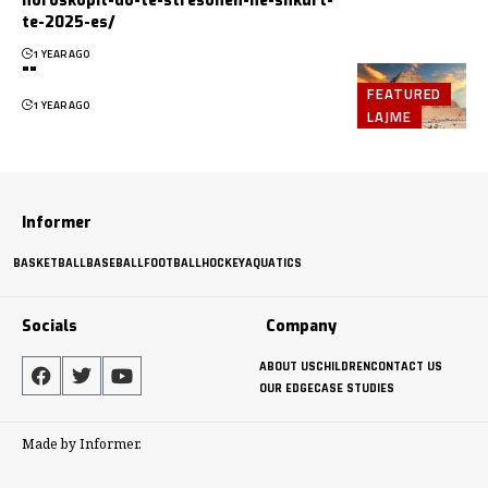
horoskopit-do-te-stresohen-ne-shkurt-
te-2025-es/
1 YEAR AGO
""
FEATURED
1 YEAR AGO
LAJME
Informer
BASKETBALL
BASEBALL
FOOTBALL
HOCKEY
AQUATICS
Socials
Company
ABOUT US
CHILDREN
CONTACT US
OUR EDGE
CASE STUDIES
Made by Informer.