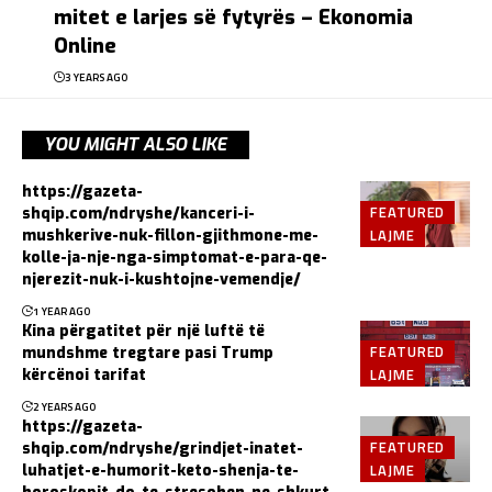
mitet e larjes së fytyrës – Ekonomia
Online
3 YEARS AGO
YOU MIGHT ALSO LIKE
https://gazeta-
FEATURED
shqip.com/ndryshe/kanceri-i-
LAJME
mushkerive-nuk-fillon-gjithmone-me-
kolle-ja-nje-nga-simptomat-e-para-qe-
njerezit-nuk-i-kushtojne-vemendje/
1 YEAR AGO
Kina përgatitet për një luftë të
FEATURED
mundshme tregtare pasi Trump
LAJME
kërcënoi tarifat
2 YEARS AGO
https://gazeta-
FEATURED
shqip.com/ndryshe/grindjet-inatet-
LAJME
luhatjet-e-humorit-keto-shenja-te-