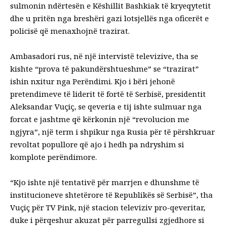
sulmonin ndërtesën e Këshillit Bashkiak të kryeqytetit
dhe u pritën nga breshëri gazi lotsjellës nga oficerët e
policisë që menaxhojnë trazirat.
Ambasadori rus, në një intervistë televizive, tha se
kishte “prova të pakundërshtueshme” se “trazirat”
ishin nxitur nga Perëndimi. Kjo i bëri jehonë
pretendimeve të liderit të fortë të Serbisë, presidentit
Aleksandar Vuçiç, se qeveria e tij ishte sulmuar nga
forcat e jashtme që kërkonin një “revolucion me
ngjyra”, një term i shpikur nga Rusia për të përshkruar
revoltat popullore që ajo i hedh pa ndryshim si
komplote perëndimore.
“Kjo ishte një tentativë për marrjen e dhunshme të
institucioneve shtetërore të Republikës së Serbisë”, tha
Vuçiç për TV Pink, një stacion televiziv pro-qeveritar,
duke i përqeshur akuzat për parregullsi zgjedhore si