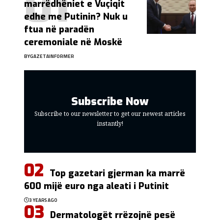
marrëdhëniet e Vuçiqit
edhe me Putinin? Nuk u
ftua në paradën
ceremoniale në Moskë
BY
GAZETAINFORMER
Subscribe Now
Subscribe to our newsletter to get our newest articles
instantly!
Top gazetari gjerman ka marrë
600 mijë euro nga aleati i Putinit
3 YEARS AGO
Dermatologët rrëzojnë pesë