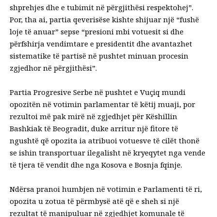
shprehjes dhe e tubimit në përgjithësi respektohej”.
Por, tha ai, partia qeverisëse kishte shijuar një “fushë
loje të anuar” sepse “presioni mbi votuesit si dhe
përfshirja vendimtare e presidentit dhe avantazhet
sistematike të partisë në pushtet minuan procesin
zgjedhor në përgjithësi”.
Partia Progresive Serbe në pushtet e Vuçiq mundi
opozitën në votimin parlamentar të këtij muaji, por
rezultoi më pak mirë në zgjedhjet për Këshillin
Bashkiak të Beogradit, duke arritur një fitore të
ngushtë që opozita ia atribuoi votuesve të cilët thonë
se ishin transportuar ilegalisht në kryeqytet nga vende
të tjera të vendit dhe nga Kosova e Bosnja fqinje.
Ndërsa pranoi humbjen në votimin e Parlamenti të ri,
opozita u zotua të përmbysë atë që e sheh si një
rezultat të manipuluar në zgjedhjet komunale të