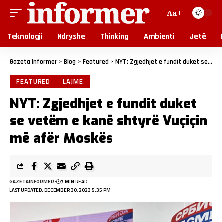
Aa
Teknologji
Ndryshe
Thinking
Ambienti
Jetë
Gazeta Informer
>
Blog
>
Featured
>
NYT: Zgjedhjet e fundit duket se vetëm e kanë shtyrë Vuçiçin më afër Moskës
FEATURED
LAJME
NYT: Zgjedhjet e fundit duket
se vetëm e kanë shtyrë Vuçiçin
më afër Moskës
GAZETAINFORMER
7 MIN READ
LAST UPDATED: DECEMBER 30, 2023 5:35 PM