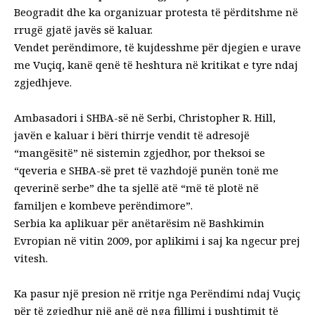
Beogradit dhe ka organizuar protesta të përditshme në
rrugë gjatë javës së kaluar.
Vendet perëndimore, të kujdesshme për djegien e urave
me Vuçiq, kanë qenë të heshtura në kritikat e tyre ndaj
zgjedhjeve.
Ambasadori i SHBA-së në Serbi, Christopher R. Hill,
javën e kaluar i bëri thirrje vendit të adresojë
“mangësitë” në sistemin zgjedhor, por theksoi se
“qeveria e SHBA-së pret të vazhdojë punën tonë me
qeverinë serbe” dhe ta sjellë atë “më të plotë në
familjen e kombeve perëndimore”.
Serbia ka aplikuar për anëtarësim në Bashkimin
Evropian në vitin 2009, por aplikimi i saj ka ngecur prej
vitesh.
Ka pasur një presion në rritje nga Perëndimi ndaj Vuçiç
për të zgjedhur një anë që nga fillimi i pushtimit të