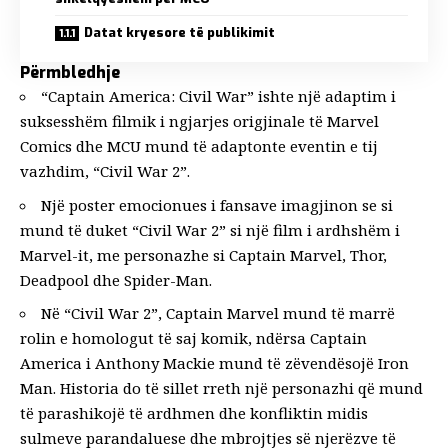
Datat kryesore të publikimit
Përmbledhje
“Captain America: Civil War” ishte një adaptim i
suksesshëm filmik i ngjarjes origjinale të Marvel
Comics dhe MCU mund të adaptonte eventin e tij
vazhdim, “Civil War 2”.
Një poster emocionues i fansave imagjinon se si
mund të duket “Civil War 2” si një film i ardhshëm i
Marvel-it, me personazhe si Captain Marvel, Thor,
Deadpool dhe Spider-Man.
Në “Civil War 2”, Captain Marvel mund të marrë
rolin e homologut të saj komik, ndërsa Captain
America i Anthony Mackie mund të zëvendësojë Iron
Man. Historia do të sillet rreth një personazhi që mund
të parashikojë të ardhmen dhe konfliktin midis
sulmeve parandaluese dhe mbrojtjes së njerëzve të