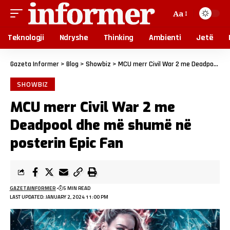
Aa
Teknologji
Ndryshe
Thinking
Ambienti
Jetë
Gazeta Informer
>
Blog
>
Showbiz
>
MCU merr Civil War 2 me Deadpool dhe më shumë në posterin Epic Fan
SHOWBIZ
MCU merr Civil War 2 me
Deadpool dhe më shumë në
posterin Epic Fan
GAZETAINFORMER
5 MIN READ
LAST UPDATED: JANUARY 2, 2024 11:00 PM