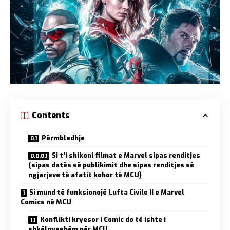
Contents
Përmbledhje
Si t’i shikoni filmat e Marvel sipas renditjes
(sipas datës së publikimit dhe sipas renditjes së
ngjarjeve të afatit kohor të MCU)
Si mund të funksionojë Lufta Civile II e Marvel
Comics në MCU
Konflikti kryesor i Comic do të ishte i
shkëlqyeshëm për MCU