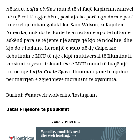
Në MCU,
Lufta Civile 2
mund të shfaqë kapitenin Marvel
në një rol të ngjashëm, pasi ajo ka parë nga dora e parë
tmerret që mban galaktika. Sam Wilson, si Kapiten
Amerika, nuk do të donte të arrestonte apo të luftonte
askënd para se të jepte një arsye që kjo të ndodhte, dhe
kjo do t’i ndante heronjtë e MCU në dy ekipe. Me
debutimin e MCU të një ekipi multiversal të Illuminati,
versioni kryesor i skuadrës së MCU mund të luajë një
rol në një
Lufta Civile 2
pasi Illuminati janë të njohur
për marrjen e zgjedhjeve moralisht të dyshimta.
Burimi:
@marvels.wolverine
/Instagram
Datat kryesore të publikimit
- ADVERTISEMENT -