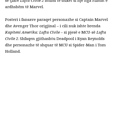
se çfarë
Lufta Civile 2
mund të duket si një nga
Filmat e
ardhshëm të Marvel
.
Posteri i fansave paraqet personazhe si Captain Marvel
dhe Avenger Thor origjinal – i cili nuk ishte brenda
Kapiteni Amerika: Lufta Civile
– si pjesë e MCU-së
Lufta
Civile 2
. Shfaqen gjithashtu Deadpool i Ryan Reynolds
dhe personazhe të shquar të MCU si Spider-Man i Tom
Holland.