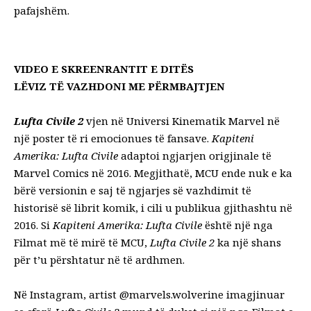
pafajshëm.
VIDEO E SKREENRANTIT E DITËS
LËVIZ TË VAZHDONI ME PËRMBAJTJEN
Lufta Civile 2
vjen në
Universi Kinematik Marvel
në
një poster të ri emocionues të fansave.
Kapiteni
Amerika: Lufta Civile
adaptoi ngjarjen origjinale të
Marvel Comics në 2016. Megjithatë, MCU ende nuk e ka
bërë versionin e saj të ngjarjes së vazhdimit të
historisë së librit komik, i cili u publikua gjithashtu në
2016. Si
Kapiteni Amerika: Lufta Civile
është një nga
Filmat më të mirë të MCU
,
Lufta Civile 2
ka një shans
për t’u përshtatur në të ardhmen.
Në Instagram, artist
@marvels.wolverine
imagjinuar