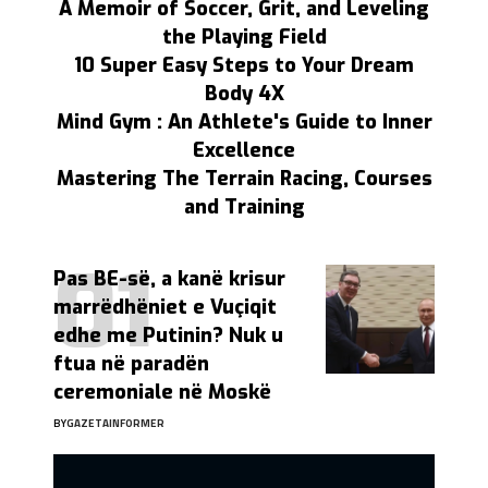
A Memoir of Soccer, Grit, and Leveling
the Playing Field
10 Super Easy Steps to Your Dream
Body 4X
Mind Gym : An Athlete's Guide to Inner
Excellence
Mastering The Terrain Racing, Courses
and Training
Pas BE-së, a kanë krisur
marrëdhëniet e Vuçiqit
edhe me Putinin? Nuk u
ftua në paradën
ceremoniale në Moskë
BY
GAZETAINFORMER