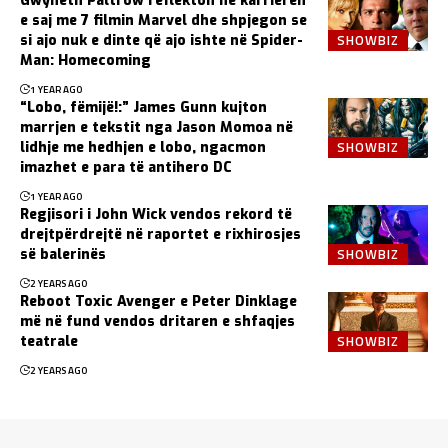
Gwyneth Paltrow reflekton në karrierën
e saj me 7 filmin Marvel dhe shpjegon se
SHOWBIZ
si ajo nuk e dinte që ajo ishte në Spider-
Man: Homecoming
1 YEAR AGO
“Lobo, fëmijë!:” James Gunn kujton
marrjen e tekstit nga Jason Momoa në
SHOWBIZ
lidhje me hedhjen e lobo, ngacmon
imazhet e para të antihero DC
1 YEAR AGO
Regjisori i John Wick vendos rekord të
drejtpërdrejtë në raportet e rixhirosjes
SHOWBIZ
së balerinës
2 YEARS AGO
Reboot Toxic Avenger e Peter Dinklage
më në fund vendos dritaren e shfaqjes
SHOWBIZ
teatrale
2 YEARS AGO