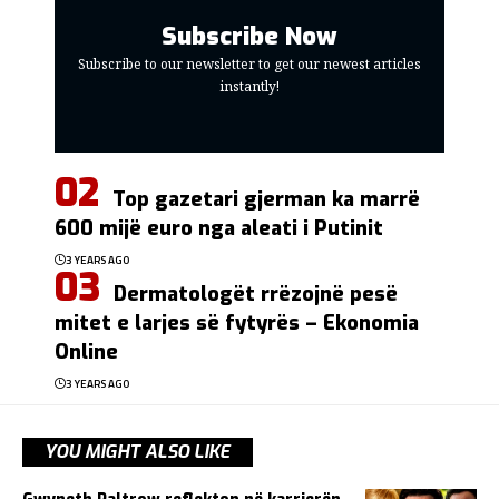
Subscribe Now
Subscribe to our newsletter to get our newest articles
instantly!
Top gazetari gjerman ka marrë
600 mijë euro nga aleati i Putinit
3 YEARS AGO
Dermatologët rrëzojnë pesë
mitet e larjes së fytyrës – Ekonomia
Online
3 YEARS AGO
YOU MIGHT ALSO LIKE