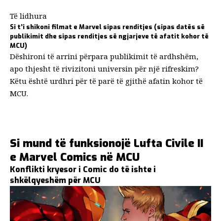
Të lidhura
Si t’i shikoni filmat e Marvel sipas renditjes (sipas datës së
publikimit dhe sipas renditjes së ngjarjeve të afatit kohor të
MCU)
Dëshironi të arrini përpara publikimit të ardhshëm,
apo thjesht të rivizitoni universin për një rifreskim?
Këtu është urdhri për të parë të gjithë afatin kohor të
MCU.
Si mund të funksionojë Lufta Civile II
e Marvel Comics në MCU
Konflikti kryesor i Comic do të ishte i
shkëlqyeshëm për MCU