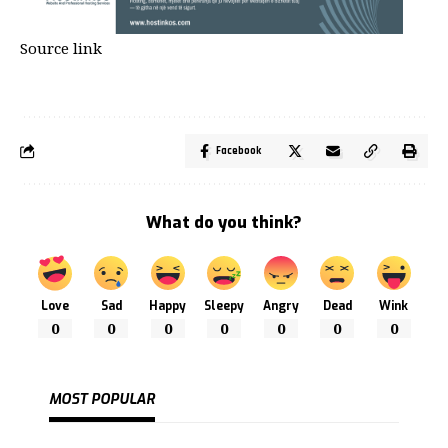
Source link
Facebook
What do you think?
Love
Sad
Happy
Sleepy
Angry
Dead
Wink
0
0
0
0
0
0
0
MOST POPULAR