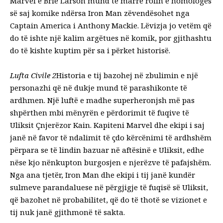
Marvel e Brie Larson mund të marrë rolin e homologes
së saj komike ndërsa Iron Man zëvendësohet nga
Captain America i Anthony Mackie. Lëvizja jo vetëm që
do të ishte një kalim argëtues në komik, por gjithashtu
do të kishte kuptim për sa i përket historisë.
Lufta Civile 2
Historia e tij bazohej në zbulimin e një
personazhi që në dukje mund të parashikonte të
ardhmen. Një luftë e madhe superheronjsh më pas
shpërthen mbi mënyrën e përdorimit të fuqive të
Uliksit Çnjerëzor Kain. Kapiteni Marvel dhe ekipi i saj
janë në favor të ndalimit të çdo kërcënimi të ardhshëm
përpara se të lindin bazuar në aftësinë e Uliksit, edhe
nëse kjo nënkupton burgosjen e njerëzve të pafajshëm.
Nga ana tjetër, Iron Man dhe ekipi i tij janë kundër
sulmeve parandaluese në përgjigje të fuqisë së Uliksit,
që bazohet në probabilitet, që do të thotë se vizionet e
tij nuk janë gjithmonë të sakta.