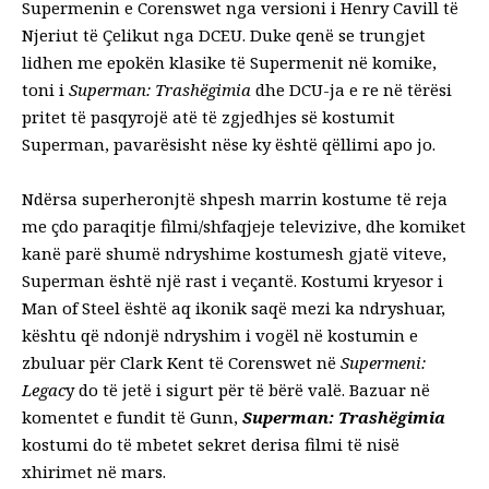
Supermenin e Corenswet nga versioni i Henry Cavill të
Njeriut të Çelikut nga DCEU. Duke qenë se trungjet
lidhen me epokën klasike të Supermenit në komike,
toni i
Superman: Trashëgimia
dhe DCU-ja e re në tërësi
pritet të pasqyrojë atë të zgjedhjes së kostumit
Superman, pavarësisht nëse ky është qëllimi apo jo.
Ndërsa superheronjtë shpesh marrin kostume të reja
me çdo paraqitje filmi/shfaqjeje televizive, dhe komiket
kanë parë shumë ndryshime kostumesh gjatë viteve,
Superman është një rast i veçantë. Kostumi kryesor i
Man of Steel është aq ikonik saqë mezi ka ndryshuar,
kështu që ndonjë ndryshim i vogël në kostumin e
zbuluar për Clark Kent të Corenswet në
Supermeni:
Legac
y do të jetë i sigurt për të bërë valë. Bazuar në
komentet e fundit të Gunn,
Superman: Trashëgimia
kostumi do të mbetet sekret derisa filmi të nisë
xhirimet në mars.