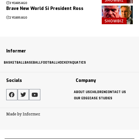
3 YEARS AGO
Brave New World Si President Ross
2 YEARS AGO
SHOWBIZ
Informer
BASKETBALL
BASEBALL
FOOTBALL
HOCKEY
AQUATICS
Socials
Company
ABOUT US
CHILDREN
CONTACT US
OUR EDGE
CASE STUDIES
Made by Informer.