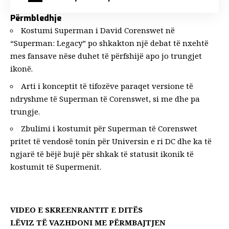
Përmbledhje
Kostumi Superman i David Corenswet në
“Superman: Legacy” po shkakton një debat të nxehtë
mes fansave nëse duhet të përfshijë apo jo trungjet
ikonë.
Arti i konceptit të tifozëve paraqet versione të
ndryshme të Superman të Corenswet, si me dhe pa
trungje.
Zbulimi i kostumit për Superman të Corenswet
pritet të vendosë tonin për Universin e ri DC dhe ka të
ngjarë të bëjë bujë për shkak të statusit ikonik të
kostumit të Supermenit.
VIDEO E SKREENRANTIT E DITËS
LËVIZ TË VAZHDONI ME PËRMBAJTJEN