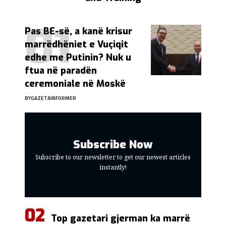
Pas BE-së, a kanë krisur
marrëdhëniet e Vuçiqit
edhe me Putinin? Nuk u
ftua në paradën
ceremoniale në Moskë
BY
GAZETAINFORMER
Subscribe Now
Subscribe to our newsletter to get our newest articles
instantly!
Top gazetari gjerman ka marrë