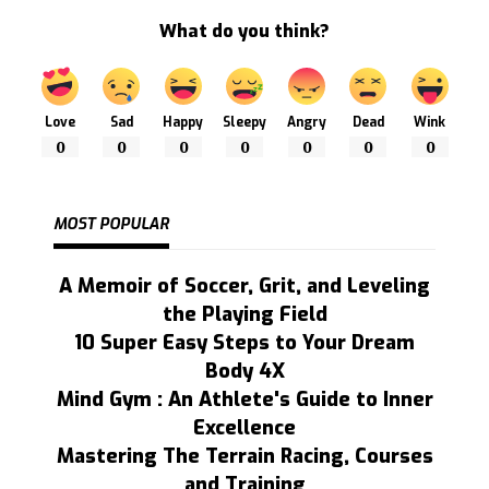
What do you think?
Love
Sad
Happy
Sleepy
Angry
Dead
Wink
0
0
0
0
0
0
0
MOST POPULAR
A Memoir of Soccer, Grit, and Leveling
the Playing Field
10 Super Easy Steps to Your Dream
Body 4X
Mind Gym : An Athlete's Guide to Inner
Excellence
Mastering The Terrain Racing, Courses
and Training