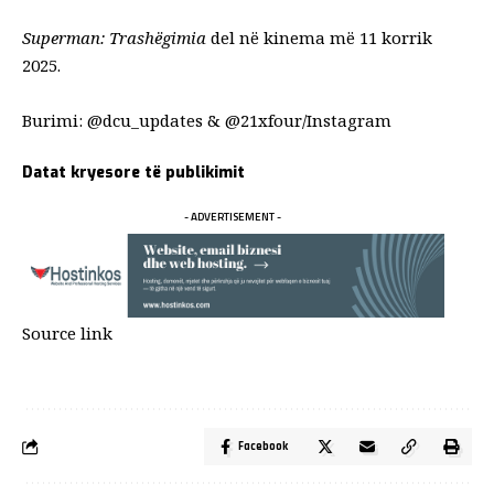
Superman: Trashëgimia
del në kinema më 11 korrik
2025.
Burimi:
@dcu_updates
&
@21xfour
/Instagram
Datat kryesore të publikimit
- ADVERTISEMENT -
Source link
Facebook