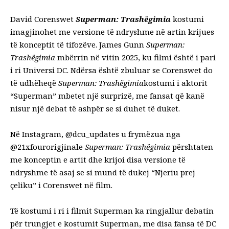
David Corenswet
Superman: Trashëgimia
kostumi
imagjinohet me versione të ndryshme në artin krijues
të konceptit të tifozëve.
James Gunn
Superman:
Trashëgimia
mbërrin në vitin 2025, ku filmi është i pari
i ri
Universi DC
. Ndërsa është zbuluar se
Corenswet do
të udhëheqë
Superman: Trashëgimia
kostumi i aktorit
“Superman” mbetet një surprizë, me fansat që kanë
nisur një debat të ashpër se si duhet të duket.
Në Instagram,
@dcu_updates
u frymëzua nga
@21xfour
origjinale
Superman: Trashëgimia
përshtaten
me konceptin e artit dhe krijoi disa versione të
ndryshme të asaj se si mund të dukej “Njeriu prej
çeliku” i Corenswet në film.
Të
kostumi i ri i filmit Superman ka ringjallur debatin
për trungjet e kostumit Superman
, me disa fansa të DC