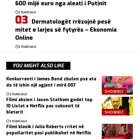
600 mijë euro nga aleati i Putinit
3 YEARS AGO
Dermatologët rrëzojnë pesë
mitet e larjes së fytyrës – Ekonomia
Online
3 YEARS AGO
YOU MIGHT ALSO LIKE
Konkurrenti i James Bond zbulon pse ata
do të ishin një agjent i mirë 007
SHOWBIZ
3 YEARS AGO
Filmi aksion i Jason Statham godet top
10 Listat e Netflix pas suksesit të
SHOWBIZ
bletarit
3 YEARS AGO
Filmi klasik i Julia Roberts rritet në
popullaritet pasi publikohet në Netflix
SHOWBIZ