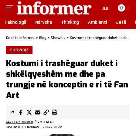
Aa
Teknologji
Ndryshe
Thinking
Ambienti
Jetë
Gazeta Informer
>
Blog
>
Showbiz
>
Kostumi i trashëguar duket i shkëlqyeshëm me dhe pa trungje në konceptin e ri të Fan Art
SHOWBIZ
Kostumi i trashëguar duket i
shkëlqyeshëm me dhe pa
trungje në konceptin e ri të Fan
Art
GAZETAINFORMER
4 MIN READ
LAST UPDATED: JANUARY 3, 2024 2:50 PM