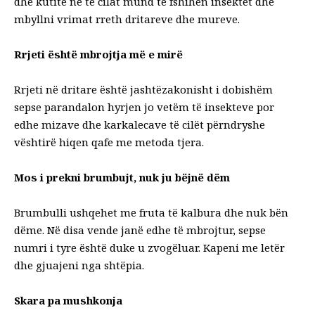
dhe kutitë në të cilat mund të fshihen insektet dhe
mbyllni vrimat rreth dritareve dhe mureve.
Rrjeti është mbrojtja më e mirë
Rrjeti në dritare është jashtëzakonisht i dobishëm
sepse parandalon hyrjen jo vetëm të insekteve por
edhe mizave dhe karkalecave të cilët përndryshe
vështirë hiqen qafe me metoda tjera.
Mos i prekni brumbujt, nuk ju bëjnë dëm
Brumbulli ushqehet me fruta të kalbura dhe nuk bën
dëme. Në disa vende janë edhe të mbrojtur, sepse
numri i tyre është duke u zvogëluar. Kapeni me letër
dhe gjuajeni nga shtëpia.
Skara pa mushkonja