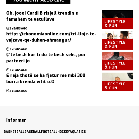
Oh, jooo! Cardi B risjell trendin e
famshëm të vetullave
LIFESTYLE
& FUN
2 YEARS AGO
https://ekonomiaonline.com/tri-lloje-te-
vajzave-qe-duhen-shmangur/
LIFESTYLE
& FUN
2 YEARS AGO
Ç’të bësh kur ti do të bësh seks, por
partneri jo
LIFESTYLE
& FUN
3 YEARS AGO
E reja thotë se ka fjetur me mbi 300
burra brenda vitit o.O
LIFESTYLE
& FUN
3 YEARS AGO
Informer
BASKETBALL
BASEBALL
FOOTBALL
HOCKEY
AQUATICS