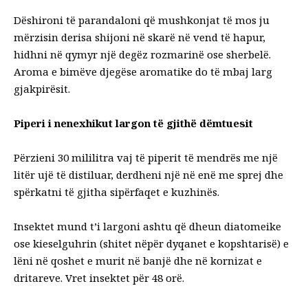
Dëshironi të parandaloni që mushkonjat të mos ju
mërzisin derisa shijoni në skarë në vend të hapur,
hidhni në qymyr një degëz rozmarinë ose sherbelë.
Aroma e bimëve djegëse aromatike do të mbaj larg
gjakpirësit.
Piperi i nenexhikut largon të gjithë dëmtuesit
Përzieni 30 mililitra vaj të piperit të mendrës me një
litër ujë të distiluar, derdheni një në enë me sprej dhe
spërkatni të gjitha sipërfaqet e kuzhinës.
Insektet mund t’i largoni ashtu që dheun diatomeike
ose kieselguhrin (shitet nëpër dyqanet e kopshtarisë) e
lëni në qoshet e murit në banjë dhe në kornizat e
dritareve. Vret insektet për 48 orë.