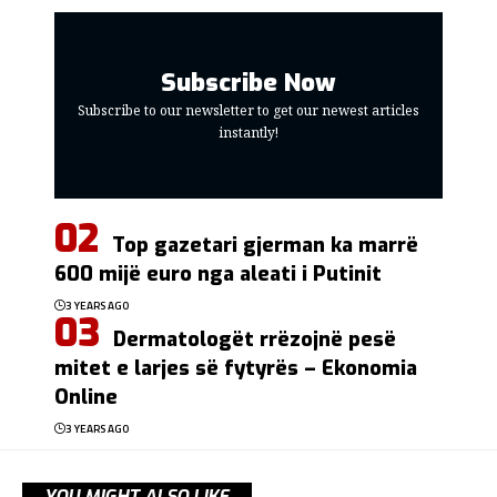
Subscribe Now
Subscribe to our newsletter to get our newest articles
instantly!
Top gazetari gjerman ka marrë
600 mijë euro nga aleati i Putinit
3 YEARS AGO
Dermatologët rrëzojnë pesë
mitet e larjes së fytyrës – Ekonomia
Online
3 YEARS AGO
YOU MIGHT ALSO LIKE