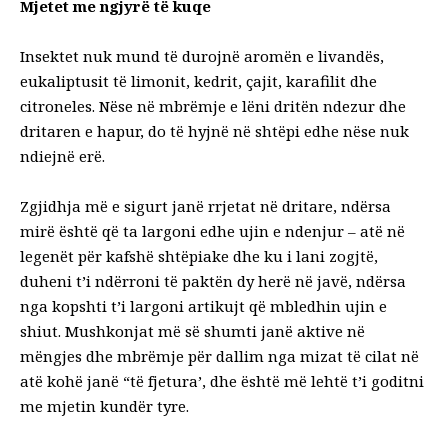
Mjetet me ngjyrë të kuqe
Insektet nuk mund të durojnë aromën e livandës,
eukaliptusit të limonit, kedrit, çajit, karafilit dhe
citroneles. Nëse në mbrëmje e lëni dritën ndezur dhe
dritaren e hapur, do të hyjnë në shtëpi edhe nëse nuk
ndiejnë erë.
Zgjidhja më e sigurt janë rrjetat në dritare, ndërsa
mirë është që ta largoni edhe ujin e ndenjur – atë në
legenët për kafshë shtëpiake dhe ku i lani zogjtë,
duheni t’i ndërroni të paktën dy herë në javë, ndërsa
nga kopshti t’i largoni artikujt që mbledhin ujin e
shiut. Mushkonjat më së shumti janë aktive në
mëngjes dhe mbrëmje për dallim nga mizat të cilat në
atë kohë janë “të fjetura’, dhe është më lehtë t’i goditni
me mjetin kundër tyre.