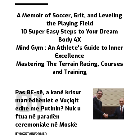
A Memoir of Soccer, Grit, and Leveling
the Playing Field
10 Super Easy Steps to Your Dream
Body 4X
Mind Gym : An Athlete's Guide to Inner
Excellence
Mastering The Terrain Racing, Courses
and Training
Pas BE-së, a kanë krisur
marrëdhëniet e Vuçiqit
edhe me Putinin? Nuk u
ftua në paradën
ceremoniale në Moskë
BY
GAZETAINFORMER