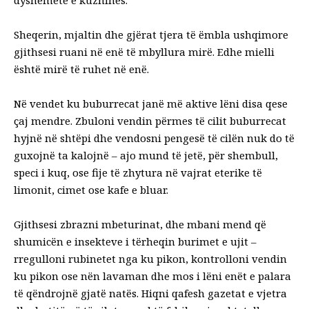
dyshemetë e kuzhinës.
Sheqerin, mjaltin dhe gjërat tjera të ëmbla ushqimore
gjithsesi ruani në enë të mbyllura mirë. Edhe mielli
është mirë të ruhet në enë.
Në vendet ku buburrecat janë më aktive lëni disa qese
çaj mendre. Zbuloni vendin përmes të cilit buburrecat
hyjnë në shtëpi dhe vendosni pengesë të cilën nuk do të
guxojnë ta kalojnë – ajo mund të jetë, për shembull,
speci i kuq, ose fije të zhytura në vajrat eterike të
limonit, cimet ose kafe e bluar.
Gjithsesi zbrazni mbeturinat, dhe mbani mend që
shumicën e insekteve i tërheqin burimet e ujit –
rregulloni rubinetet nga ku pikon, kontrolloni vendin
ku pikon ose nën lavaman dhe mos i lëni enët e palara
të qëndrojnë gjatë natës. Hiqni qafesh gazetat e vjetra