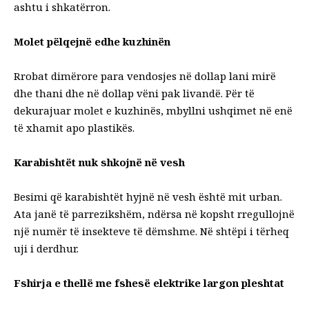
ashtu i shkatërron.
Molet pëlqejnë edhe kuzhinën
Rrobat dimërore para vendosjes në dollap lani mirë
dhe thani dhe në dollap vëni pak livandë. Për të
dekurajuar molet e kuzhinës, mbyllni ushqimet në enë
të xhamit apo plastikës.
Karabishtët nuk shkojnë në vesh
Besimi që karabishtët hyjnë në vesh është mit urban.
Ata janë të parrezikshëm, ndërsa në kopsht rregullojnë
një numër të insekteve të dëmshme. Në shtëpi i tërheq
uji i derdhur.
Fshirja e thellë me fshesë elektrike largon pleshtat