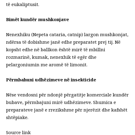
të eukaliptusit.
Bimët kundër mushkonjave
Nenexhiku (Nepeta cataria, catnip) largon mushkonjat,
ndërsa të dobishme janë edhe preparatet prej tij. Në
kopsht edhe në ballkon është mirë të mbillni
rozmarinë, kumak, nenexhik të egër dhe
pelargoniumin me aromë të limonit.
Përmbahuni udhëzimeve në insekticide
Nëse vendosni për ndonjë përgatitje komerciale kundër
bubave, përmbajuni mirë udhëzimeve. Shumica e
preparateve janë e rrezikshme për njerëzit dhe kafshët
shtëpiake.
Source link