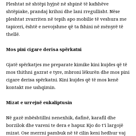
Pleshtat në shtëpi hyjnë në shpinë të kafshëve
shtëpiake, prandaj krihni dhe lani rregullisht. Nëse
pleshtat zvarriten në tepih apo mobilie të veshura me
tapiceri, është e nevojshme që ta fshini në mënyrë të
thellë.
Mos pini cigare derisa spërkatni
Gjatë spërkatjes me preparate kimike kini kujdes që të
mos thithni gazrat e tyre, mbroni lëkurën dhe mos pini
cigare derisa spërkatni. Kini kujdes që të mos kenë
kontakt me ushqimin.
Mizat e urrejnë eukaliptusin
Në gazë mbështillni nenexhik, dafinë, karafil dhe
borzilok dhe vareni te dera e hapur. Kjo do t’i largojë
mizat. Ose merrni pambuk në të cilin keni hedhur vaj