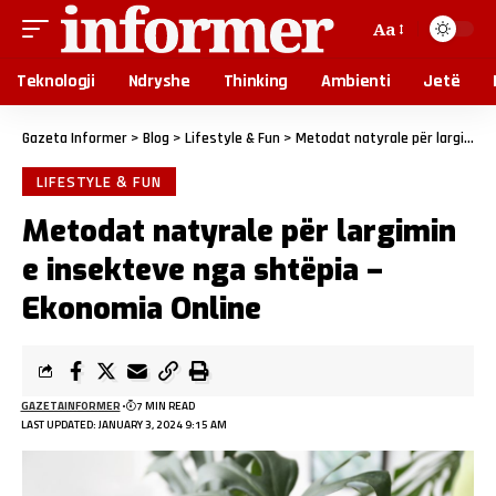
Aa
Teknologji
Ndryshe
Thinking
Ambienti
Jetë
Gazeta Informer
>
Blog
>
Lifestyle & Fun
>
Metodat natyrale për largimin e insekteve nga shtëpia – Ekonomia Online
LIFESTYLE & FUN
Metodat natyrale për largimin
e insekteve nga shtëpia –
Ekonomia Online
GAZETAINFORMER
7 MIN READ
LAST UPDATED: JANUARY 3, 2024 9:15 AM