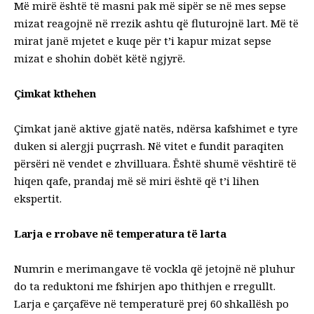
Më mirë është të masni pak më sipër se në mes sepse
mizat reagojnë në rrezik ashtu që fluturojnë lart. Më të
mirat janë mjetet e kuqe për t’i kapur mizat sepse
mizat e shohin dobët këtë ngjyrë.
Çimkat kthehen
Çimkat janë aktive gjatë natës, ndërsa kafshimet e tyre
duken si alergji puçrrash. Në vitet e fundit paraqiten
përsëri në vendet e zhvilluara. Është shumë vështirë të
hiqen qafe, prandaj më së miri është që t’i lihen
ekspertit.
Larja e rrobave në temperatura të larta
Numrin e merimangave të vockla që jetojnë në pluhur
do ta reduktoni me fshirjen apo thithjen e rregullt.
Larja e çarçafëve në temperaturë prej 60 shkallësh po