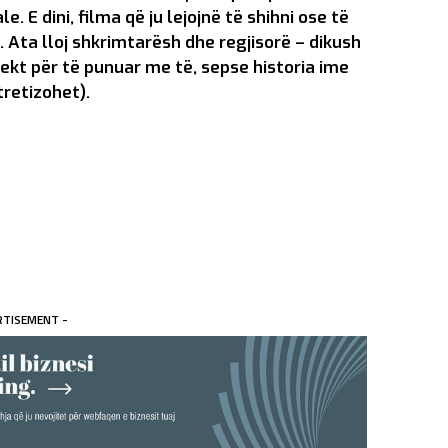
e. E dini, filma që ju lejojnë të shihni ose të
i. Ata lloj shkrimtarësh dhe regjisorë – dikush
fekt për të punuar me të, sepse historia ime
tretizohet).
RTISEMENT -