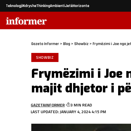
Teknologji
Ndryshe
Thinking
Ambienti
Jetë
Horizonte
Gazeta Informer
>
Blog
>
Showbiz
>
Frymëzimi i Joe nga jeta
SHOWBIZ
Frymëzimi i Joe n
majit dhjetor i pë
GAZETAINFORMER
3 MIN READ
LAST UPDATED: JANUARY 4, 2024 4:15 PM