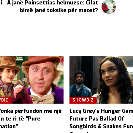
i
A janë Poinsettias helmuese: Cilat
bimë janë toksike për macet?
BIZ
SHOWBIZ
onka përfundon me një
Lucy Grey’s Hunger Ga
n të ri të “Pure
Future Pas Ballad Of
nation”
Songbirds & Snakes Fu