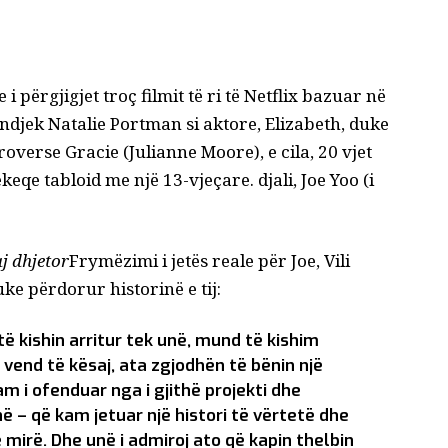
 i përgjigjet troç filmit të ri të Netflix bazuar në
i ndjek Natalie Portman si aktore, Elizabeth, duke
overse Gracie (Julianne Moore), e cila, 20 vjet
qe tabloid me një 13-vjeçare. djali, Joe Yoo (i
j dhjetor
Frymëzimi i jetës reale për Joe, Vili
duke përdorur historinë e tij:
ë kishin arritur tek unë, mund të kishim
vend të kësaj, ata zgjodhën të bënin një
jam i ofenduar nga i gjithë projekti dhe
– që kam jetuar një histori të vërtetë dhe
ë mirë. Dhe unë i admiroj ato që kapin thelbin