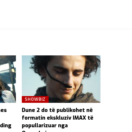
SHOWBIZ
mes
Dune 2 do të publikohet në
formatin ekskluziv IMAX të
nding
popullarizuar nga