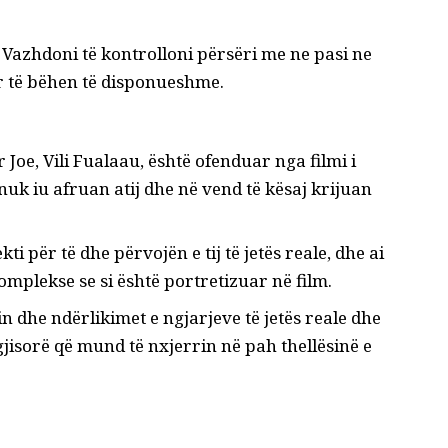
. Vazhdoni të kontrolloni përsëri me ne pasi ne
 të bëhen të disponueshme.
 Joe, Vili Fualaau, është ofenduar nga filmi i
a nuk iu afruan atij dhe në vend të kësaj krijuan
i për të dhe përvojën e tij të jetës reale, dhe ai
mplekse se si është portretizuar në film.
n dhe ndërlikimet e ngjarjeve të jetës reale dhe
isorë që mund të nxjerrin në pah thellësinë e