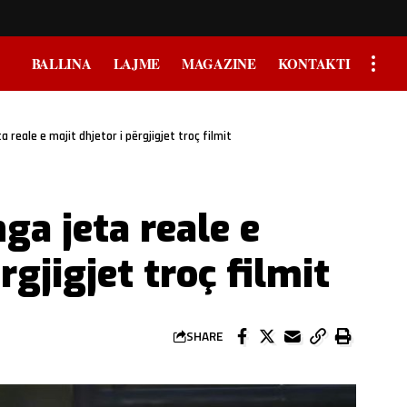
BALLINA
LAJME
MAGAZINE
KONTAKTI
 reale e majit dhjetor i përgjigjet troç filmit
ga jeta reale e
rgjigjet troç filmit
SHARE