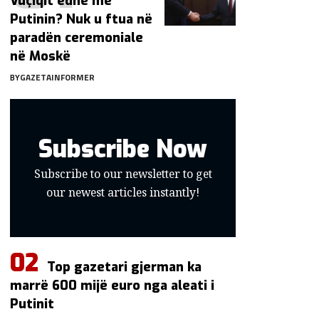
Vuçiqit edhe me
Putinin? Nuk u ftua në
paradën ceremoniale
në Moskë
BY
GAZETAINFORMER
Subscribe Now
Subscribe to our newsletter to get
our newest articles instantly!
Top gazetari gjerman ka
marrë 600 mijë euro nga aleati i
Putinit