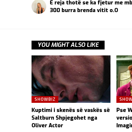
E reja thotë se ka fjetur me mb
300 burra brenda vitit o.O
YOU MIGHT ALSO LIKE
SHOWBIZ
SHOW
Kuptimi i skenës së vaskës së
Pse W
Saltburn Shpjegohet nga
versio
Oliver Actor
Imagi