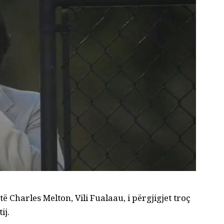
të Charles Melton, Vili Fualaau, i përgjigjet troç
ij.