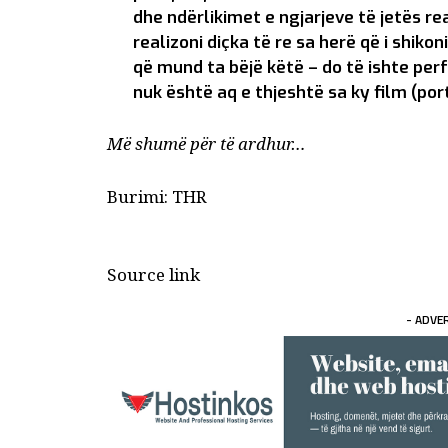
dhe ndërlikimet e ngjarjeve të jetës real
realizoni diçka të re sa herë që i shikon
që mund ta bëjë këtë – do të ishte per
nuk është aq e thjeshtë sa ky film (por
Më shumë për të ardhur…
Burimi: THR
Source link
- ADVE