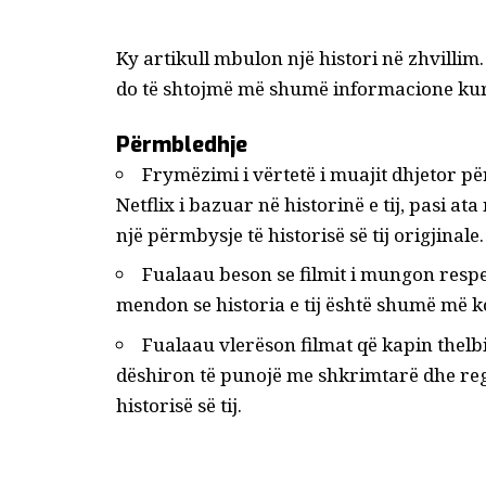
Ky artikull mbulon një histori në zhvillim
do të shtojmë më shumë informacione kur
Përmbledhje
Frymëzimi i vërtetë i muajit dhjetor për
Netflix i bazuar në historinë e tij, pasi at
një përmbysje të historisë së tij origjinale.
Fualaau beson se filmit i mungon respekt
mendon se historia e tij është shumë më ko
Fualaau vlerëson filmat që kapin thelbi
dëshiron të punojë me shkrimtarë dhe regj
historisë së tij.