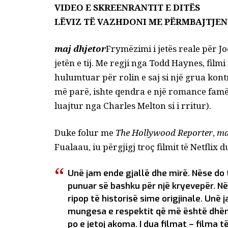
VIDEO E SKREENRANTIT E DITËS
LËVIZ TË VAZHDONI ME PËRMBAJTJEN
maj dhjetor
Frymëzimi i jetës reale për Joe
jetën e tij. Me regji nga Todd Haynes, film
hulumtuar për rolin e saj si një grua kontr
më parë, ishte qendra e një romance famëke
luajtur nga Charles Melton si i rritur).
Duke folur me
The Hollywood Reporter
,
ma
Fualaau, iu përgjigj troç filmit të Netflix 
Unë jam ende gjallë dhe mirë. Nëse do t
punuar së bashku për një kryevepër. Në 
ripop të historisë sime origjinale. Unë 
mungesa e respektit që më është dhënë 
po e jetoj akoma. I dua filmat – filma t