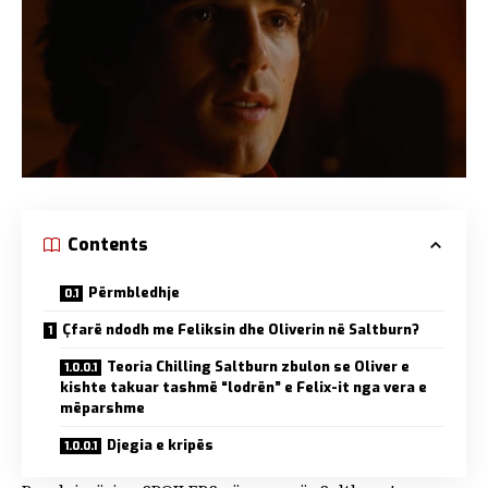
Contents
Përmbledhje
Çfarë ndodh me Feliksin dhe Oliverin në Saltburn?
Teoria Chilling Saltburn zbulon se Oliver e
kishte takuar tashmë “lodrën” e Felix-it nga vera e
mëparshme
Djegia e kripës