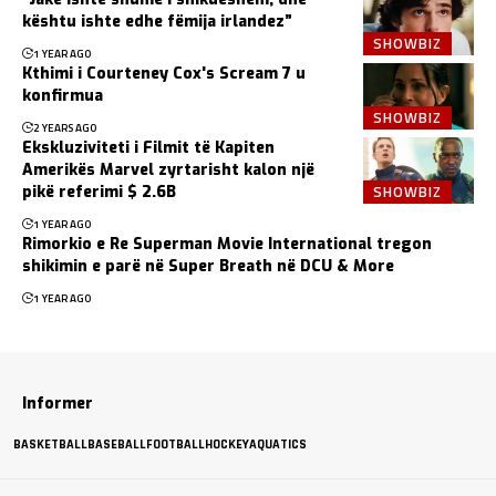
kështu ishte edhe fëmija irlandez”
SHOWBIZ
1 YEAR AGO
Kthimi i Courteney Cox's Scream 7 u
konfirmua
SHOWBIZ
2 YEARS AGO
Ekskluziviteti i Filmit të Kapiten
Amerikës Marvel zyrtarisht kalon një
SHOWBIZ
pikë referimi $ 2.6B
1 YEAR AGO
Rimorkio e Re Superman Movie International tregon
shikimin e parë në Super Breath në DCU & More
1 YEAR AGO
Informer
BASKETBALL
BASEBALL
FOOTBALL
HOCKEY
AQUATICS