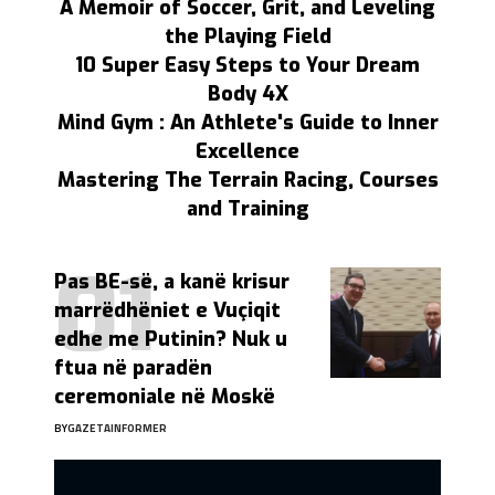
A Memoir of Soccer, Grit, and Leveling
the Playing Field
10 Super Easy Steps to Your Dream
Body 4X
Mind Gym : An Athlete's Guide to Inner
Excellence
Mastering The Terrain Racing, Courses
and Training
Pas BE-së, a kanë krisur
marrëdhëniet e Vuçiqit
edhe me Putinin? Nuk u
ftua në paradën
ceremoniale në Moskë
BY
GAZETAINFORMER