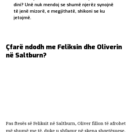
dini? Unë nuk mendoj se shumë njerëz synojnë
të jenë mizorë, e megjithatë, shikoni se ku
jetojmë.
Çfarë ndodh me Feliksin dhe Oliverin
në Saltburn?
Pas ftesës së Feliksit në Saltburn, Oliver fillon të afrohet
më shumë me të, duke u shfaqur në skena shqetësuese,