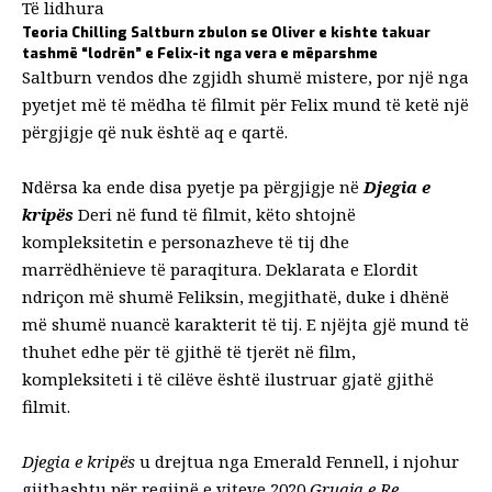
Të lidhura
Teoria Chilling Saltburn zbulon se Oliver e kishte takuar
tashmë “lodrën” e Felix-it nga vera e mëparshme
Saltburn vendos dhe zgjidh shumë mistere, por një nga
pyetjet më të mëdha të filmit për Felix mund të ketë një
përgjigje që nuk është aq e qartë.
Ndërsa ka ende disa
pyetje pa përgjigje në
Djegia e
kripës
Deri në fund të filmit, këto shtojnë
kompleksitetin e personazheve të tij dhe
marrëdhënieve të paraqitura. Deklarata e Elordit
ndriçon më shumë Feliksin, megjithatë, duke i dhënë
më shumë nuancë karakterit të tij. E njëjta gjë mund të
thuhet edhe për të gjithë të tjerët në film,
kompleksiteti i të cilëve është ilustruar gjatë gjithë
filmit.
Djegia e kripës
u drejtua nga Emerald Fennell, i njohur
gjithashtu për regjinë e viteve 2020
Gruaja e Re