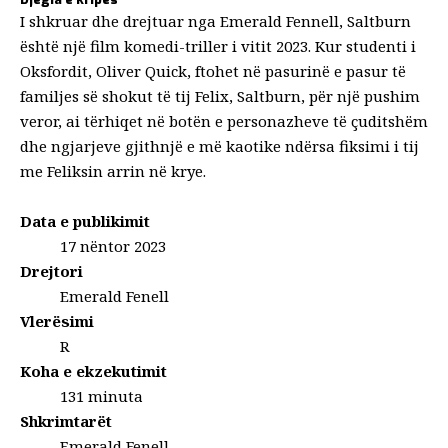
I shkruar dhe drejtuar nga Emerald Fennell, Saltburn
është një film komedi-triller i vitit 2023. Kur studenti i
Oksfordit, Oliver Quick, ftohet në pasurinë e pasur të
familjes së shokut të tij Felix, Saltburn, për një pushim
veror, ai tërhiqet në botën e personazheve të çuditshëm
dhe ngjarjeve gjithnjë e më kaotike ndërsa fiksimi i tij
me Feliksin arrin në krye.
Data e publikimit
17 nëntor 2023
Drejtori
Emerald Fenell
Vlerësimi
R
Koha e ekzekutimit
131 minuta
Shkrimtarët
Emerald Fenell