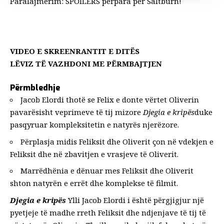
Paralajmërim: SPOILERS përpara për Saltburn!
VIDEO E SKREENRANTIT E DITËS
LËVIZ TË VAZHDONI ME PËRMBAJTJEN
Përmbledhje
Jacob Elordi thotë se Felix e donte vërtet Oliverin
pavarësisht veprimeve të tij mizore
Djegia e kripës
duke
pasqyruar kompleksitetin e natyrës njerëzore.
Përplasja midis Feliksit dhe Oliverit çon në vdekjen e
Feliksit dhe në zbavitjen e vrasjeve të Oliverit.
Marrëdhënia e dënuar mes Feliksit dhe Oliverit
shton natyrën e errët dhe komplekse të filmit.
Djegia e kripës
Ylli Jacob Elordi i është përgjigjur një
pyetjeje të madhe rreth Feliksit dhe ndjenjave të tij të