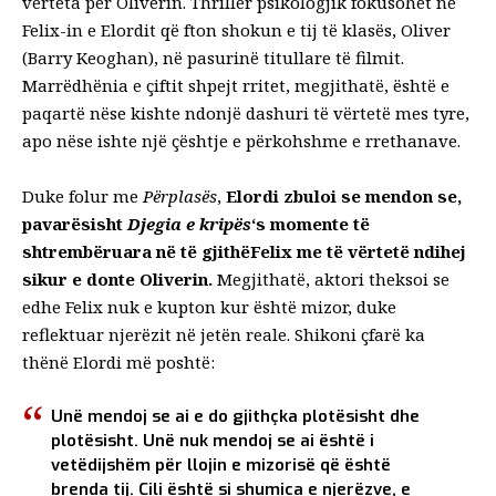
vërteta për Oliverin. Thriller psikologjik fokusohet në
Felix-in e Elordit që fton shokun e tij të klasës, Oliver
(Barry Keoghan), në pasurinë titullare të filmit.
Marrëdhënia e çiftit shpejt rritet, megjithatë, është e
paqartë nëse kishte ndonjë dashuri të vërtetë mes tyre,
apo nëse ishte një çështje e përkohshme e rrethanave.
Duke folur me
Përplasës
,
Elordi zbuloi se mendon se,
pavarësisht
Djegia e kripës
‘s momente të
shtrembëruara në të gjithë
Felix me të vërtetë ndihej
sikur e donte Oliverin.
Megjithatë, aktori theksoi se
edhe Felix nuk e kupton kur është mizor, duke
reflektuar njerëzit në jetën reale. Shikoni çfarë ka
thënë Elordi më poshtë:
Unë mendoj se ai e do gjithçka plotësisht dhe
plotësisht. Unë nuk mendoj se ai është i
vetëdijshëm për llojin e mizorisë që është
brenda tij. Cili është si shumica e njerëzve, e