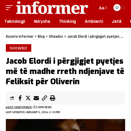
Aa
Teknologji
Ndryshe
Thinking
Ambienti
Jetë
Gazeta Informer
>
Blog
>
Showbiz
>
Jacob Elordi i përgjigjet pyetjes më të madhe rreth ndjenjave të Feliksit për Oliverin
SHOWBIZ
Jacob Elordi i përgjigjet pyetjes
më të madhe rreth ndjenjave të
Feliksit për Oliverin
GAZETAINFORMER
5 MIN READ
LAST UPDATED: JANUARY 5, 2024 2:10 PM