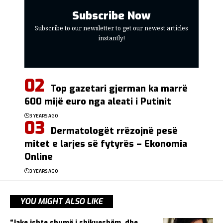
Subscribe Now
Subscribe to our newsletter to get our newest articles
instantly!
Top gazetari gjerman ka marrë
600 mijë euro nga aleati i Putinit
3 YEARS AGO
Dermatologët rrëzojnë pesë
mitet e larjes së fytyrës – Ekonomia
Online
3 YEARS AGO
YOU MIGHT ALSO LIKE
“Jake ishte shumë i shikueshëm, dhe