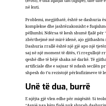
(
erosi
), e dua fqinjin tim (
agape
), dhe unë 
në kuti.
Problemi, megjithatë, është se dashuria ës
komplekse dhe jashtëzakonisht e fuqishm
pëllumbi. Ndërsa të kesh shumë fjalë për
zbërthejmë më mirë idenë, ajo gjithashtu r
Dashuria rrallë është një gjë apo një tjet
saj në një moment të ditës, t’i rregullojë 
qeshë dhe të bëjë shaka në darkë. Të gjith
artificiale dhe e sajuar të ndash secilën 
shpesh do t’u rezistojë përkufizimeve të l
Unë të dua, burrë
E njëjta gjë vlen edhe për miqësitë. Si teol
“Asnjë nga këto fjalë nuk shpreh dashuri