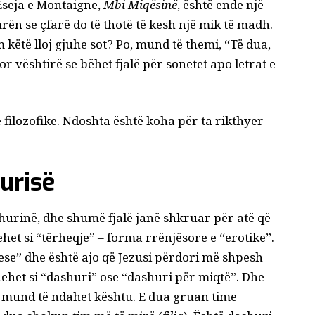
 Eseja e Montaigne,
Mbi Miqësinë
, është ende një
ën se çfarë do të thotë të kesh një mik të madh.
ëtë lloj gjuhe sot? Po, mund të themi, “Të dua,
r vështirë se bëhet fjalë për sonetet apo letrat e
ë filozofike. Ndoshta është koha për ta rikthyer
hurisë
shurinë, dhe shumë fjalë janë shkruar për atë që
het si “tërheqje” – forma rrënjësore e “erotike”.
se” dhe është ajo që Jezusi përdori më shpesh
het si “dashuri” ose “dashuri për miqtë”. Dhe
ta mund të ndahet kështu. E dua gruan time