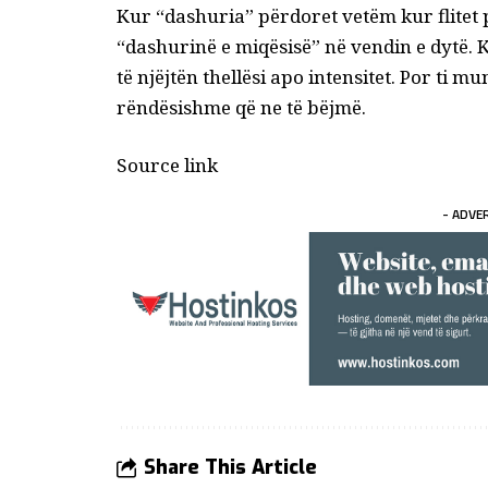
Kur “dashuria” përdoret vetëm kur flitet 
“dashurinë e miqësisë” në vendin e dytë.
të njëjtën thellësi apo intensitet. Por ti m
rëndësishme që ne të bëjmë.
Source link
- ADVE
Share This Article