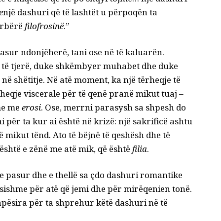
e
një dashuri që të lashtët u përpoqën ta
ërbërë
filofrosinë
.”
asur ndonjëherë, tani ose në të kaluarën.
z të tjerë, duke shkëmbyer muhabet dhe duke
në shëtitje. Në atë moment, ka një tërheqje të
rheqje viscerale për të qenë pranë mikut tuaj –
hme me
erosi
. Ose, merrni parasysh sa shpesh do
 për ta kur ai është në krizë: një sakrificë ashtu
ë mikut tënd. Ato të bëjnë të qeshësh dhe të
 është e zënë me atë mik, që është
filia
.
e pasur dhe e thellë sa çdo dashuri romantike
ësishme për atë që jemi dhe për mirëqenien tonë.
hapësira për ta shprehur këtë dashuri në të