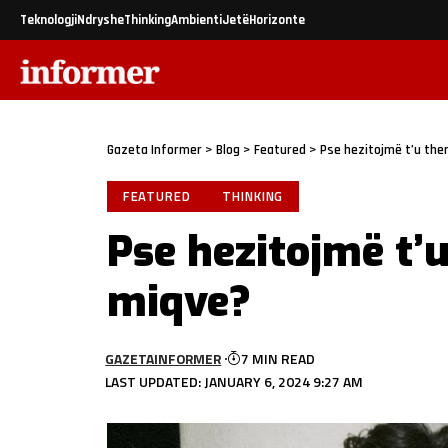
Teknologji
Ndryshe
Thinking
Ambienti
Jetë
Horizonte
Gazeta Informer
>
Blog
>
Featured
>
Pse hezitojmë t’u the
FEATURED
THINKING
Pse hezitojmë t’
miqve?
GAZETAINFORMER
7 MIN READ
LAST UPDATED: JANUARY 6, 2024 9:27 AM