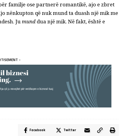
për familje ose partnerë romantikë, ajo e zbret
 Kjo nënkupton që nuk mund ta duash një mik me
undesh. Ju
mund
dua një mik. Në fakt, është e
RTISEMENT -
Facebook
Twitter