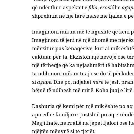
që ndërthur aspektet e
filia
,
erosi
dhe
agap
shprehnin në një farë mase me fjalën e p
Imagjinoni mikun më të ngushtë që keni p
Imagjinoni të jeni në një dhomë me njerë
mërzitur pas kënaqësive, kur ai mik është 
caktuar për ta. Ekziston një nevojë ose të
një tërheqje që ka ngjashmëri të habits
ta ndihmoni mikun tuaj ose do të përkuleni
si
agape
. Dhe po, ndjehet
mirë
të jesh pran
bëjnë të ndihesh më mirë. Koha juaj e lirë
Dashuria që kemi për një mik është po aq 
apo edhe familjare. Justshtë po aq e rënd
Megjithatë, ne rrallë na jepet fjalori ose 
njëjtën mënyrë si të tjerët.