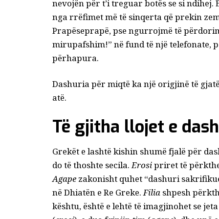
nevojën për t’i treguar botës se si ndihej.
nga rrëfimet më të sinqerta që prekin zemr
Prapëseprapë, pse ngurrojmë të përdorim k
mirupafshim!” në fund të një telefonate, po
përhapura.
Dashuria për miqtë ka një origjinë të gjat
atë.
Të gjitha llojet e das
Grekët e lashtë kishin shumë fjalë për da
do të thoshte secila.
Erosi
priret të përkthe
Agape
zakonisht quhet “dashuri sakrifikue
në Dhiatën e Re Greke.
Filia
shpesh përkthe
kështu, është e lehtë të imagjinohet se je