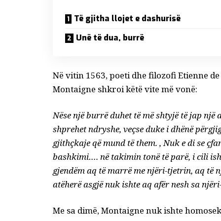
Të gjitha llojet e dashurisë
Unë të dua, burrë
Në vitin 1563, poeti dhe filozofi Etienne de
Montaigne shkroi këtë vite më vonë:
Nëse një burrë duhet të më shtyjë të jap nj
shprehet ndryshe, veçse duke i dhënë përgjigj
gjithçkaje që mund të them. , Nuk e di se çfar
bashkimi…. në takimin tonë të parë, i cili ish
gjendëm aq të marrë me njëri-tjetrin, aq të 
atëherë asgjë nuk ishte aq afër nesh sa njëri-
Me sa dimë, Montaigne nuk ishte homoseksu