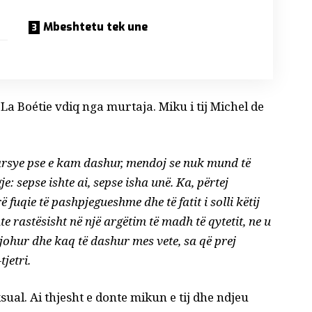
Mbeshtetu tek une
 La Boétie vdiq nga murtaja. Miku i tij Michel de
ë arsye pse e kam dashur, mendoj se nuk mund të
e: sepse ishte ai, sepse isha unë. Ka, përtej
ë fuqie të pashpjegueshme dhe të fatit i solli këtij
te rastësisht në një argëtim të madh të qytetit, ne u
njohur dhe kaq të dashur mes vete, sa që prej
tjetri.
al. Ai thjesht e donte mikun e tij dhe ndjeu