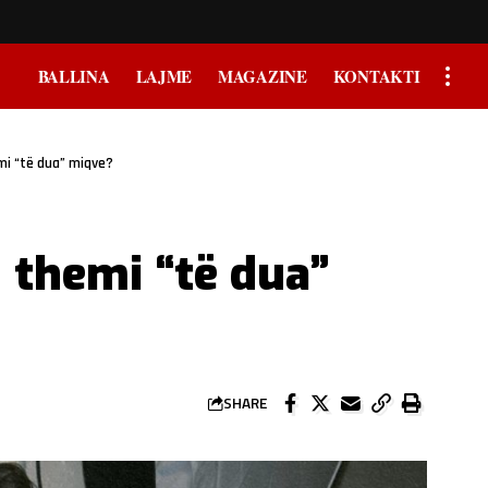
BALLINA
LAJME
MAGAZINE
KONTAKTI
mi “të dua” miqve?
u themi “të dua”
SHARE