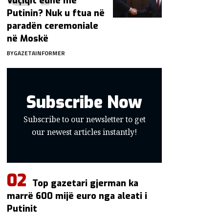
Vuçiqit edhe me
Putinin? Nuk u ftua në
paradën ceremoniale
në Moskë
BY
GAZETAINFORMER
Subscribe Now
Subscribe to our newsletter to get
our newest articles instantly!
Top gazetari gjerman ka
marrë 600 mijë euro nga aleati i
Putinit