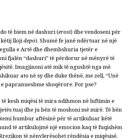
 do të biem në dashuri (
erosi
) dhe vendoseni për
ëtij lloji
depo
). Shumë fe janë ndërtuar në një
Rregulla e Artë dhe dhembshuria tjetër e
joni fjalën “dashuri” të përdorur në mënyrë të
sitë. Imagjinoni atë mik të ngushtë nga më
shikuar ato në sy dhe duke thënë, me zell, “Unë
të e papranueshme shoqërore. Por pse?
të kesh miqësi të mira ndihmon në luftimin e
 jetës tuaj dhe ju bën të moshoni më mirë. Të bën
e kemi humbur aftësinë për të artikuluar këtë
 mund të artikulojmë një emocion kaq të fuqishëm
 Rrezikon të nënvlerësohet rëndësia e miqësisë.