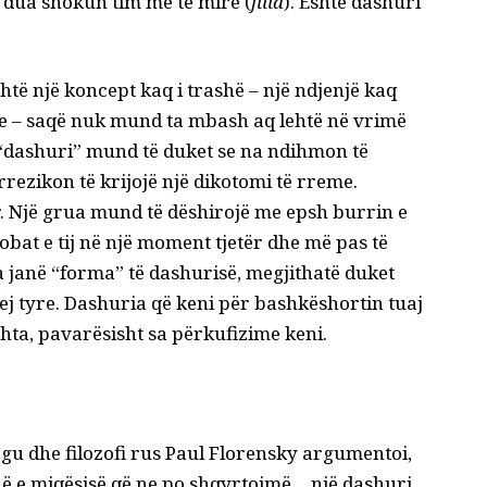
e dua shokun tim më të mirë (
filia
). Është dashuri
htë një koncept kaq i trashë – një ndjenjë kaq
e – saqë nuk mund ta mbash aq lehtë në vrimë
 “dashuri” mund të duket se na ndihmon të
rezikon të krijojë një dikotomi të rreme.
ër. Një grua mund të dëshirojë me epsh burrin e
rrobat e tij në një moment tjetër dhe më pas të
a janë “forma” të dashurisë, megjithatë duket
prej tyre. Dashuria që keni për bashkëshortin tuaj
ehta, pavarësisht sa përkufizime keni.
ogu dhe filozofi rus
Paul Florensky
argumentoi,
në e miqësisë që ne po shqyrtojmë… një dashuri