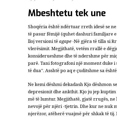
Mbeshtetu tek une
Shoqëria është ndërtuar rreth idesë se ne
të pasur fëmijë (quhet dashuri familjare e k
lloj versioni të
agape
-Në gjëra të tilla si 
vlerësimit. Megjithatë, vetëm rrallë e dëg
konsiderueshme dhe të ndershme për miqë
parë. Tani fotografoni një moment duke i 
të dua”. Asshtë po aq e çuditshme sa ësh
Ne kemi
dëshmi dekadash
Kjo dëshmon se 
depresionit dhe ankthit. Kjo ju jep kuptim
më të lumtur. Megjithatë, gjatë rrugës, n
nevojë për njëri -tjetrin. Dhe kur ne nuk
njerëzor, atëherë vuajmë për shkak të tij.