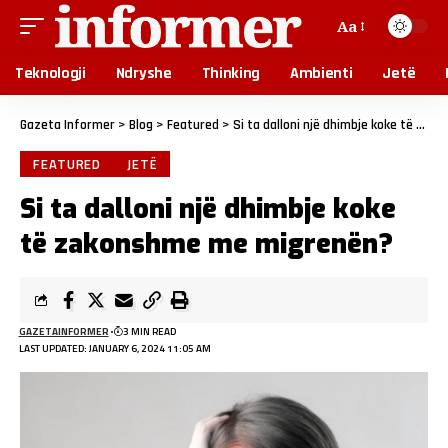
Aa
Teknologji
Ndryshe
Thinking
Ambienti
Jetë
Gazeta Informer
>
Blog
>
Featured
>
Si ta dalloni një dhimbje koke të zakonshme me migrenën?
FEATURED
JETË
Si ta dalloni një dhimbje koke
të zakonshme me migrenën?
GAZETAINFORMER
3 MIN READ
LAST UPDATED: JANUARY 6, 2024 11:05 AM