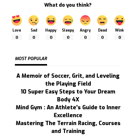
What do you think?
Love
Sad
Happy
Sleepy
Angry
Dead
Wink
0
0
0
0
0
0
0
MOST POPULAR
A Memoir of Soccer, Grit, and Leveling
the Playing Field
10 Super Easy Steps to Your Dream
Body 4X
Mind Gym : An Athlete's Guide to Inner
Excellence
Mastering The Terrain Racing, Courses
and Training