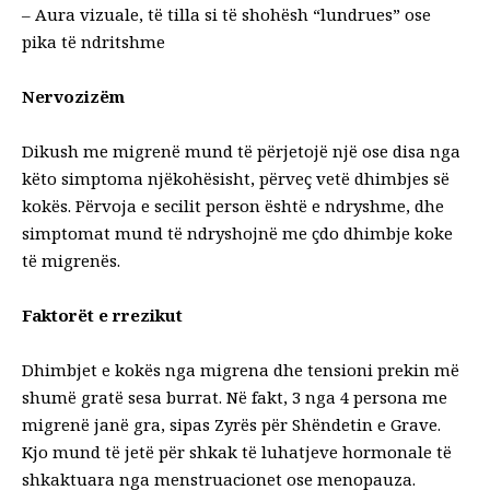
– Aura vizuale, të tilla si të shohësh “lundrues” ose
pika të ndritshme
Nervozizëm
Dikush me migrenë mund të përjetojë një ose disa nga
këto simptoma njëkohësisht, përveç vetë dhimbjes së
kokës. Përvoja e secilit person është e ndryshme, dhe
simptomat mund të ndryshojnë me çdo dhimbje koke
të migrenës.
Faktorët e rrezikut
Dhimbjet e kokës nga migrena dhe tensioni prekin më
shumë gratë sesa burrat. Në fakt, 3 nga 4 persona me
migrenë janë gra, sipas Zyrës për Shëndetin e Grave.
Kjo mund të jetë për shkak të luhatjeve hormonale të
shkaktuara nga menstruacionet ose menopauza.