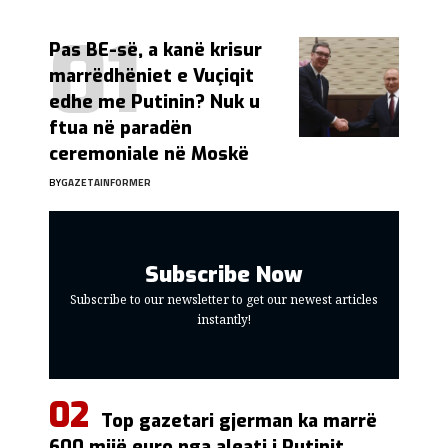
Pas BE-së, a kanë krisur
marrëdhëniet e Vuçiqit
edhe me Putinin? Nuk u
ftua në paradën
ceremoniale në Moskë
BY
GAZETAINFORMER
Subscribe Now
Subscribe to our newsletter to get our newest articles
instantly!
Top gazetari gjerman ka marrë
600 mijë euro nga aleati i Putinit