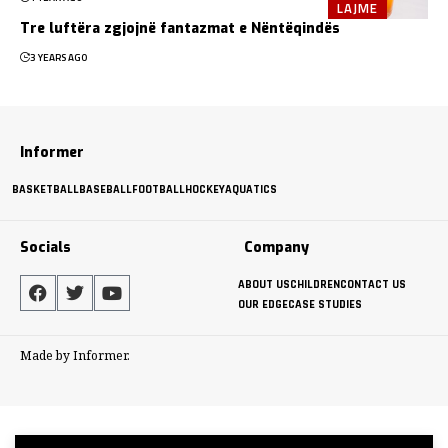
LAJME
Tre luftëra zgjojnë fantazmat e Nëntëqindës
3 YEARS AGO
Informer
BASKETBALL
BASEBALL
FOOTBALL
HOCKEY
AQUATICS
Socials
Company
ABOUT US
CHILDREN
CONTACT US
OUR EDGE
CASE STUDIES
Made by Informer.