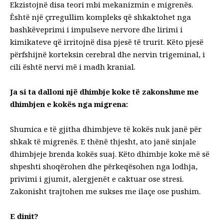
Ekzistojnë disa teori mbi mekanizmin e migrenës.
Është një çrregullim kompleks që shkaktohet nga
bashkëveprimi i impulseve nervore dhe lirimi i
kimikateve që irritojnë disa pjesë të trurit. Këto pjesë
përfshijnë korteksin cerebral dhe nervin trigeminal, i
cili është nervi më i madh kranial.
Ja si ta dalloni një dhimbje koke të zakonshme me
dhimbjen e kokës nga migrena:
Shumica e të gjitha dhimbjeve të kokës nuk janë për
shkak të migrenës. E thënë thjesht, ato janë sinjale
dhimbjeje brenda kokës suaj. Këto dhimbje koke më së
shpeshti shoqërohen dhe përkeqësohen nga lodhja,
privimi i gjumit, alergjenët e caktuar ose stresi.
Zakonisht trajtohen me sukses me ilaçe ose pushim.
E dinit?