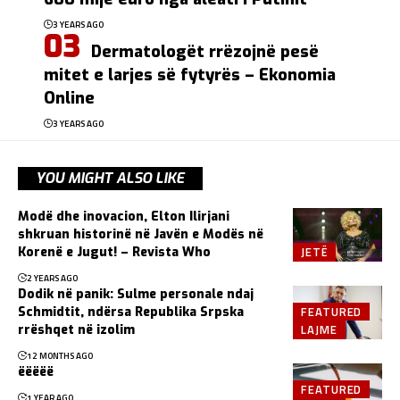
3 YEARS AGO
Dermatologët rrëzojnë pesë
mitet e larjes së fytyrës – Ekonomia
Online
3 YEARS AGO
YOU MIGHT ALSO LIKE
Modë dhe inovacion, Elton Ilirjani
shkruan historinë në Javën e Modës në
JETË
Korenë e Jugut! – Revista Who
2 YEARS AGO
Dodik në panik: Sulme personale ndaj
FEATURED
Schmidtit, ndërsa Republika Srpska
LAJME
rrëshqet në izolim
12 MONTHS AGO
ëëëëë
FEATURED
1 YEAR AGO