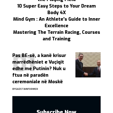
10 Super Easy Steps to Your Dream
Body 4X
Mind Gym : An Athlete's Guide to Inner
Excellence
Mastering The Terrain Racing, Courses
and Training
Pas BE-së, a kanë krisur
marrëdhëniet e Vuçiqit
edhe me Putinin? Nuk u
ftua në paradën
ceremoniale në Moskë
BY
GAZETAINFORMER
Subscribe Now