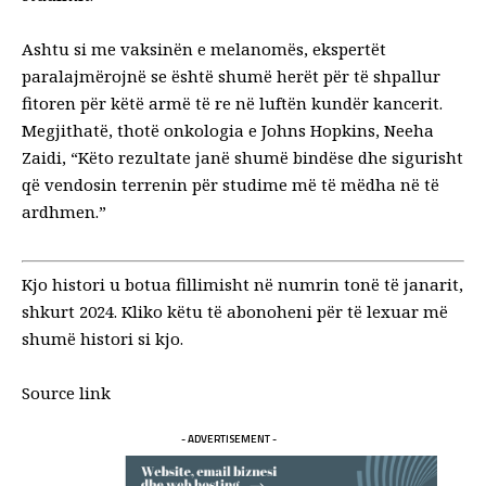
Ashtu si me vaksinën e melanomës, ekspertët
paralajmërojnë se është shumë herët për të shpallur
fitoren për këtë armë të re në luftën kundër kancerit.
Megjithatë, thotë onkologia e Johns Hopkins, Neeha
Zaidi, “Këto rezultate janë shumë bindëse dhe sigurisht
që vendosin terrenin për studime më të mëdha në të
ardhmen.”
Kjo histori u botua fillimisht në numrin tonë të janarit,
shkurt 2024.
Kliko këtu
të abonoheni për të lexuar më
shumë histori si kjo.
Source link
- ADVERTISEMENT -