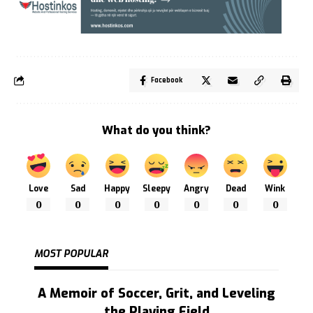
Facebook
What do you think?
Love
Sad
Happy
Sleepy
Angry
Dead
Wink
0
0
0
0
0
0
0
MOST POPULAR
A Memoir of Soccer, Grit, and Leveling
the Playing Field