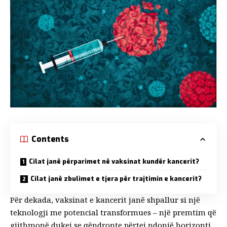
Contents
Cilat janë përparimet në vaksinat kundër kancerit?
Cilat janë zbulimet e tjera për trajtimin e kancerit?
Për dekada, vaksinat e kancerit janë shpallur si një
teknologji me potencial transformues – një premtim që
gjithmonë dukej se qëndronte përtej ndonjë horizonti