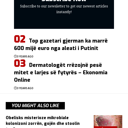
Subscribe to our newsletter to get our newest articles
instantly!
Top gazetari gjerman ka marrë
600 mijë euro nga aleati i Putinit
3 YEARS AGO
Dermatologët rrëzojnë pesë
mitet e larjes së fytyrës – Ekonomia
Online
3 YEARS AGO
YOU MIGHT ALSO LIKE
Obelisks misterioze mikrobiale
kolonizoni zorrën, gojën dhe stoolin