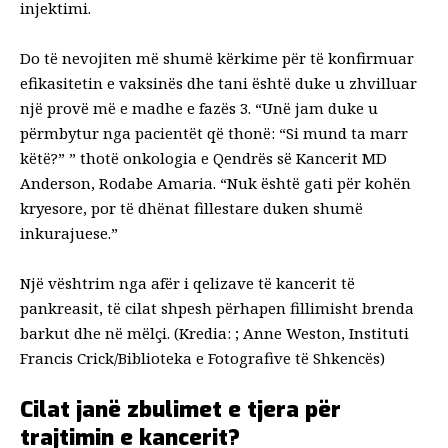
injektimi.
Do të nevojiten më shumë kërkime për të konfirmuar
efikasitetin e vaksinës dhe tani është duke u zhvilluar
një provë më e madhe e fazës 3. “Unë jam duke u
përmbytur nga pacientët që thonë: “Si mund ta marr
këtë?” ” thotë onkologia e Qendrës së Kancerit MD
Anderson, Rodabe Amaria. “Nuk është gati për kohën
kryesore, por të dhënat fillestare duken shumë
inkurajuese.”
Një vështrim nga afër i qelizave të kancerit të
pankreasit, të cilat shpesh përhapen fillimisht brenda
barkut dhe në mëlçi. (Kredia: ; Anne Weston, Instituti
Francis Crick/Biblioteka e Fotografive të Shkencës)
Cilat janë zbulimet e tjera për
trajtimin e kancerit?