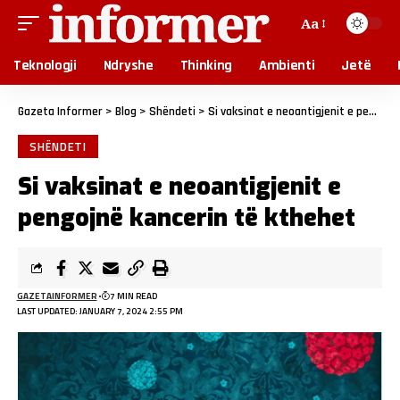
Aa
Teknologji
Ndryshe
Thinking
Ambienti
Jetë
Gazeta Informer
>
Blog
>
Shëndeti
>
Si vaksinat e neoantigjenit e pengojnë kancerin të kthehet
SHËNDETI
Si vaksinat e neoantigjenit e
pengojnë kancerin të kthehet
GAZETAINFORMER
7 MIN READ
LAST UPDATED: JANUARY 7, 2024 2:55 PM