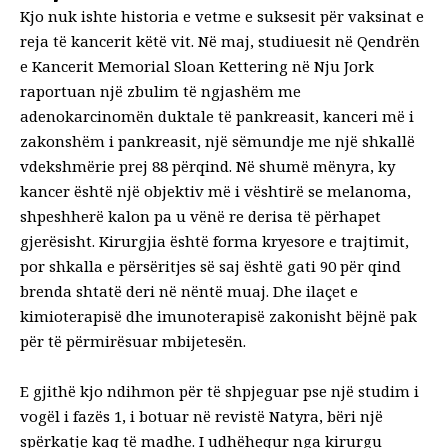
Kjo nuk ishte historia e vetme e suksesit për vaksinat e
reja të kancerit këtë vit. Në maj, studiuesit në Qendrën
e Kancerit Memorial Sloan Kettering në Nju Jork
raportuan një zbulim të ngjashëm me
adenokarcinomën duktale të pankreasit, kanceri më i
zakonshëm i pankreasit, një sëmundje me një shkallë
vdekshmërie prej 88 përqind. Në shumë mënyra, ky
kancer është një objektiv më i vështirë se melanoma,
shpeshherë kalon pa u vënë re derisa të përhapet
gjerësisht. Kirurgjia është forma kryesore e trajtimit,
por shkalla e përsëritjes së saj është gati 90 për qind
brenda shtatë deri në nëntë muaj. Dhe ilaçet e
kimioterapisë dhe imunoterapisë zakonisht bëjnë pak
për të përmirësuar mbijetesën.
E gjithë kjo ndihmon për të shpjeguar pse një studim i
vogël i fazës 1, i botuar në revistë
Natyra
, bëri një
spërkatje kaq të madhe. I udhëhequr nga kirurgu