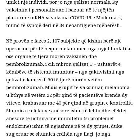
unik i një individi, por jo nga qelizat normale. Ky
vaksinim i personalizuar, i bazuar në të njëjtën
platformë mRNA si vaksina COVID-19 e Moderna-s,
mund të synojë deri në 34 neoantigjene njëherësh.
Në provën e fazës 2, 107 subjekte që kishin bërë një
operacion për të hequr melanomën nga nyjet limfatike
ose organe të tjera morën vaksinën dhe
pembrolizumab, i cili mbron qelizat T – ushtarët e
këmbëve të sistemit imunitar – nga çaktivizimi nga
qelizat e kancerit. 50 të tjerë morën vetëm
pembrolizumab. Midis grupit të vaksinuar, melanoma
u kthye në vetëm 22 për qind të pacientëve brenda dy
viteve, krahasuar me 40 për qind në grupin e kontrollit.
Shumica e efekteve anësore ishin të lehta dhe efektet
anësore të lidhura me imunitetin (si problemet
endokrine) ishin të ngjashme në të dy grupet, duke
sugjeruar se shumica erdhën nga ilaçi, jo nga