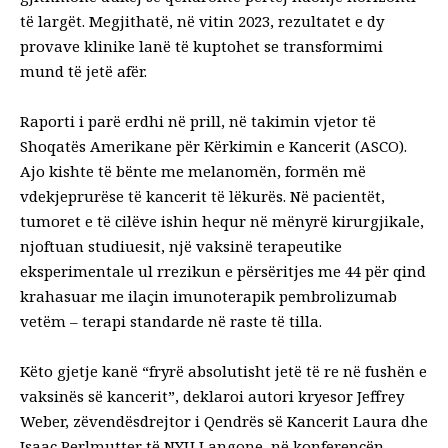
të largët. Megjithatë, në vitin 2023, rezultatet e dy
provave klinike lanë të kuptohet se transformimi
mund të jetë afër.
Raporti i parë erdhi në prill, në takimin vjetor të
Shoqatës Amerikane për Kërkimin e Kancerit (ASCO).
Ajo kishte të bënte me melanomën, formën më
vdekjeprurëse të kancerit të lëkurës. Në pacientët,
tumoret e të cilëve ishin hequr në mënyrë kirurgjikale,
njoftuan studiuesit, një vaksinë terapeutike
eksperimentale ul rrezikun e përsëritjes me 44 për qind
krahasuar me ilaçin imunoterapik pembrolizumab
vetëm – terapi standarde në raste të tilla.
Këto gjetje kanë “fryrë absolutisht jetë të re në fushën e
vaksinës së kancerit”, deklaroi autori kryesor Jeffrey
Weber, zëvendësdrejtor i Qendrës së Kancerit Laura dhe
Isaac Perlmutter të NYU Langone, në konferencën