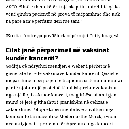
ASCO. “Unë e them këtë si një skeptik i mirëfilltë që ka
vënë qindra pacientë në prova të mëparshme dhe nuk
ka parë asnjë përfitim deri më tani.”
(Kredia: Andreypopov/iStock nëpërmjet Getty Images)
Cilat janë përparimet në vaksinat
kundër kancerit?
Goditja që ndryshoi mendjen e Weber i përket një
gjenerate të re të vaksinave kundër kancerit. Qasjet e
mëparshme u përpoqën të trajnonin sistemin imunitar
për të njohur një proteinë të mbishprehur zakonisht
nga një lloj i caktuar kanceri, megjithëse ai antigjen
mund të jetë gjithashtu i pranishëm në qelizat e
zakonshme. Fotoja eksperimentale, e zhvilluar nga
kompanitë farmaceutike Moderna dhe Merck, synon
neoantigjenet – proteina të shprehura nga kanceri