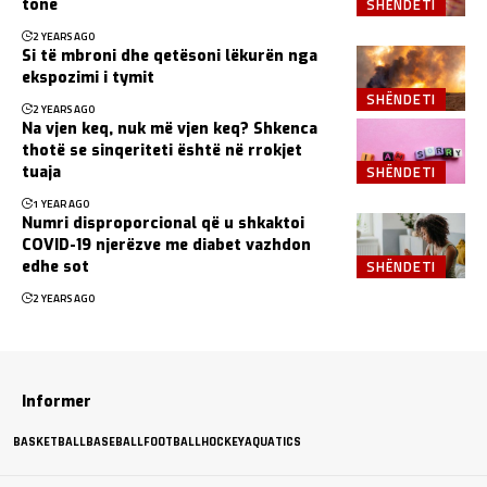
SHËNDETI
tonë
2 YEARS AGO
Si të mbroni dhe qetësoni lëkurën nga
ekspozimi i tymit
SHËNDETI
2 YEARS AGO
Na vjen keq, nuk më vjen keq? Shkenca
thotë se sinqeriteti është në rrokjet
SHËNDETI
tuaja
1 YEAR AGO
Numri disproporcional që u shkaktoi
COVID-19 njerëzve me diabet vazhdon
SHËNDETI
edhe sot
2 YEARS AGO
Informer
BASKETBALL
BASEBALL
FOOTBALL
HOCKEY
AQUATICS