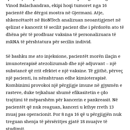
Vinod Balachandran, ekipi hoqi tumoret nga 16
pacientë dhe dërgoi mostra në Gjermani. Atje,
shkencëtarët në BioNTech analizuan neoantigjenet në
qelizat e kancerit të secilit pacient dhe i përdorën ato të
dhëna për të prodhuar vaksina të personalizuara të
mRNA të përshtatura për secilin individ.
Së bashku me ato injeksione, pacientët morën ilaçin e
imunoterapisë atezolizumab dhe një adjuvant – një
substancë që rrit efektet e një vaksine. Të gjithë, përveç
një pacienti, iu nënshtruan edhe kimioterapisë.
Kombinimi provokoi një përgjigje imune në gjysmën e
rasteve, duke tejkaluar shumë efikasitetin e çdo
trajtimi të mëparshëm për kancerin e pankreasit. Në
pacientët që nuk reaguan, kanceri u kthye rreth 13
muaj pas operacionit. Por 8 nga 16 që u përgjigjën nuk
treguan shenja të përsëritjes gjatë 18 muajve të
studimit.