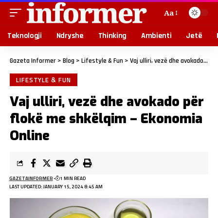
Aa
Teknologji
Ndryshe
Thinking
Ambienti
Jetë
Gazeta Informer
>
Blog
>
Lifestyle & Fun
>
Vaj ulliri, vezë dhe avokado për flokë me shkëlqim – Ekonomia Online
LIFESTYLE & FUN
Vaj ulliri, vezë dhe avokado për
flokë me shkëlqim – Ekonomia
Online
GAZETAINFORMER
1 MIN READ
LAST UPDATED: JANUARY 15, 2024 8:45 AM