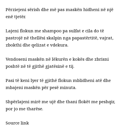
Përziejeni sërish dhe më pas maskën hidheni në një
enë tjetër.
Lajeni flokun me shampoo pa sulfat e cila do të
pastrojë në thellësi skalpin nga papastërtitë, vajrat,
zbokthi dhe qelizat e vdekura.
Vendoseni maskën në lëkurën e kokës dhe zbrisni
poshtë në të gjithë gjatësinë e tij.
Pasi të keni lyer të gjithë flokun mblidheni atë dhe
mbajeni maskën për pesë minuta.
Shpërlajeni mirë me ujë dhe thani flokët me peshqir,
por jo me tharëse.
Source link