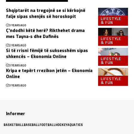
Shqiptarët na tregojnë se si kërkojnë
falje sipas shenjës së horoskopit
LIFESTYLE
& FUN
3 YEARS AGO
Ç’ndodhi këtë herë? Rikthehet drama
mes Tayna-s dhe Dafinës
LIFESTYLE
& FUN
2 YEARS AGO
Si të rrisni fëmijë të suksesshëm sipas
shkencës – Ekonomia Online
LIFESTYLE
& FUN
3 YEARS AGO
Kripa e tepërt rrezikon jetën – Ekonomia
Online
LIFESTYLE
& FUN
3 YEARS AGO
Informer
BASKETBALL
BASEBALL
FOOTBALL
HOCKEY
AQUATICS