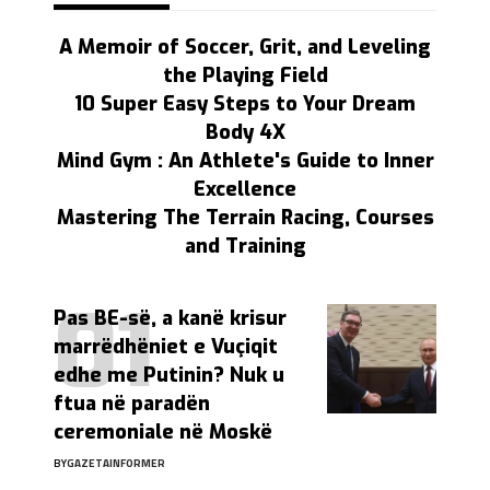
A Memoir of Soccer, Grit, and Leveling
the Playing Field
10 Super Easy Steps to Your Dream
Body 4X
Mind Gym : An Athlete's Guide to Inner
Excellence
Mastering The Terrain Racing, Courses
and Training
Pas BE-së, a kanë krisur
marrëdhëniet e Vuçiqit
edhe me Putinin? Nuk u
ftua në paradën
ceremoniale në Moskë
BY
GAZETAINFORMER