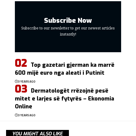
Subscribe Now
Subscribe to our newsletter to get our newest articles
instantly!
Top gazetari gjerman ka marrë
600 mijë euro nga aleati i Putinit
3 YEARS AGO
Dermatologët rrëzojnë pesë
mitet e larjes së fytyrës – Ekonomia
Online
3 YEARS AGO
YOU MIGHT ALSO LIKE