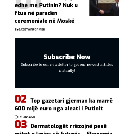
edhe me Putinin? Nuk u
ftua në paradën
ceremoniale në Moskë
BY
GAZETAINFORMER
Subscribe Now
Subscribe to our newsletter to get our newest articles
instantly!
Top gazetari gjerman ka marrë
600 mijë euro nga aleati i Putinit
3 YEARS AGO
Dermatologët rrëzojnë pesë