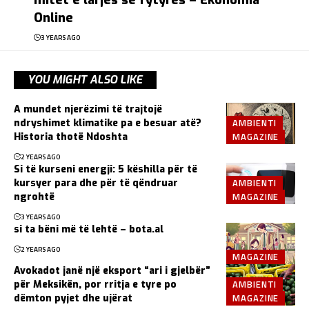
mitet e larjes së fytyrës – Ekonomia
Online
3 YEARS AGO
YOU MIGHT ALSO LIKE
A mundet njerëzimi të trajtojë
AMBIENTI
ndryshimet klimatike pa e besuar atë?
MAGAZINE
Historia thotë Ndoshta
2 YEARS AGO
Si të kurseni energji: 5 këshilla për të
AMBIENTI
kursyer para dhe për të qëndruar
MAGAZINE
ngrohtë
3 YEARS AGO
si ta bëni më të lehtë – bota.al
2 YEARS AGO
MAGAZINE
Avokadot janë një eksport “ari i gjelbër”
AMBIENTI
për Meksikën, por rritja e tyre po
MAGAZINE
dëmton pyjet dhe ujërat