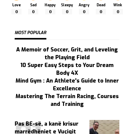
Love
Sad
Happy
Sleepy
Angry
Dead
Wink
0
0
0
0
0
0
0
MOST POPULAR
A Memoir of Soccer, Grit, and Leveling
the Playing Field
10 Super Easy Steps to Your Dream
Body 4X
Mind Gym : An Athlete's Guide to Inner
Excellence
Mastering The Terrain Racing, Courses
and Training
Pas BE-së, a kanë krisur
marrëdhëniet e Vuçiqit