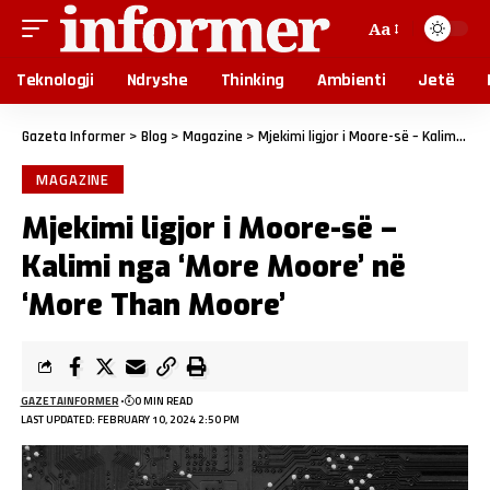
Aa
Teknologji
Ndryshe
Thinking
Ambienti
Jetë
Gazeta Informer
>
Blog
>
Magazine
>
Mjekimi ligjor i Moore-së – Kalimi nga ‘More Moore’ në ‘More Than Moore’
MAGAZINE
Mjekimi ligjor i Moore-së –
Kalimi nga ‘More Moore’ në
‘More Than Moore’
GAZETAINFORMER
0 MIN READ
LAST UPDATED: FEBRUARY 10, 2024 2:50 PM