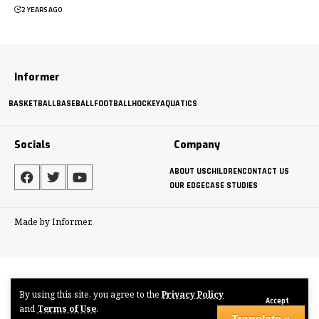
2 YEARS AGO
Informer
BASKETBALL
BASEBALL
FOOTBALL
HOCKEY
AQUATICS
Socials
Company
ABOUT US
CHILDREN
CONTACT US
OUR EDGE
CASE STUDIES
Made by Informer.
By using this site, you agree to the
Privacy Policy
Accept
and
Terms of Use
.