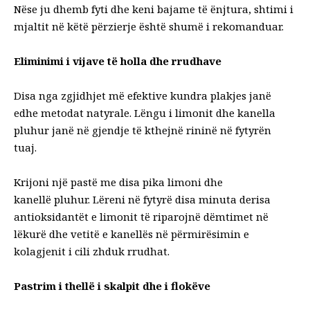
Nëse ju dhemb fyti dhe keni bajame të ënjtura, shtimi i
mjaltit në këtë përzierje është shumë i rekomanduar.
Eliminimi i vijave të holla dhe rrudhave
Disa nga zgjidhjet më efektive kundra plakjes janë
edhe metodat natyrale. Lëngu i limonit dhe kanella
pluhur janë në gjendje të kthejnë rininë në fytyrën
tuaj.
Krijoni një pastë me disa pika limoni dhe
kanellë pluhur. Lëreni në fytyrë disa minuta derisa
antioksidantët e limonit të riparojnë dëmtimet në
lëkurë dhe vetitë e kanellës në përmirësimin e
kolagjenit i cili zhduk rrudhat.
Pastrim i thellë i skalpit dhe i flokëve