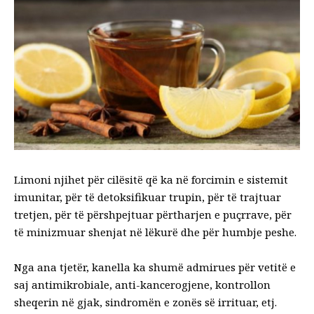
Limoni njihet për cilësitë që ka në forcimin e sistemit
imunitar, për të detoksifikuar trupin, për të trajtuar
tretjen, për të përshpejtuar përtharjen e puçrrave, për
të minizmuar shenjat në lëkurë dhe për humbje peshe.
Nga ana tjetër, kanella ka shumë admirues për vetitë e
saj antimikrobiale, anti-kancerogjene, kontrollon
sheqerin në gjak, sindromën e zonës së irrituar, etj.