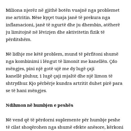
Miliona njerëz në gjithë botën vuajnë nga problemet
me artritin. Nëse kyçet tuaja janë të prekura nga
inflamacioni, janë të ngurtë dhe ju dhembin, atëherë
ju limitojnë në lëvizjen dhe aktivitetin fizik të
përditshëm.
Në lidhje me këtë problem, mund të përfitoni shumë
nga kombinimi i lëngut të limonit me kanellën. Çdo
mëngjes, pini një gotë ujë me dy lugë çaji
kanellë pluhur, 1 lugë çaji mjaltë dhe një limon të
shtrydhur. Kjo përbërje kundra artritit duhet pirë para
se të hani mëngjes.
Ndihmon në humbjen e peshës
Në vend që të përdorni suplemente për humbje peshe
të cilat shoqërohen nga shumë efekte anësore, kërkoni