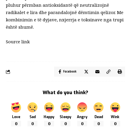
pluhur përmban antioksidantë që neutralizojnë
radikalet e lira dhe parandalojnë dëmtimin qelizor. Me
kombinimin e të dyjave, nxjerrja e toksinave nga trupi
është shumë.
Source link
Facebook
What do you think?
Love
Sad
Happy
Sleepy
Angry
Dead
Wink
0
0
0
0
0
0
0