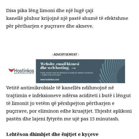
Disa pika lëng limoni dhe një lugë çaji
kanellë pluhur krijojnë një pastë shumë të efektshme
për përtharjen e puçrrave dhe akneve.
- ADVERTISEMENT -
Vetitë antimikrobiale të kanellës ndihmojnë në
trajtimin e infeksioneve ndërsa aciditeti i butë i lëngut
të limonit jo vetëm që përshpejton përtharjen e
puçrrave, por eliminon edhe kruajtjet. Thjesht aplikoni
pastën dhe lajeni fytyrën me ujë pas 15 minutash.
Lehtëson dhimbjet dhe ënjtjet e kyçeve