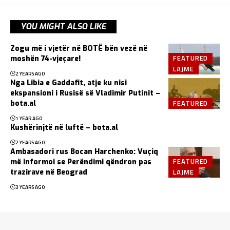
YOU MIGHT ALSO LIKE
Zogu më i vjetër në BOTË bën vezë në
FEATURED
moshën 74-vjeçare!
LAJME
2 YEARS AGO
Nga Libia e Gaddafit, atje ku nisi
ekspansioni i Rusisë së Vladimir Putinit –
FEATURED
bota.al
1 YEAR AGO
Kushërinjtë në luftë – bota.al
2 YEARS AGO
Ambasadori rus Bocan Harchenko: Vuçiq
FEATURED
më informoi se Perëndimi qëndron pas
LAJME
trazirave në Beograd
3 YEARS AGO