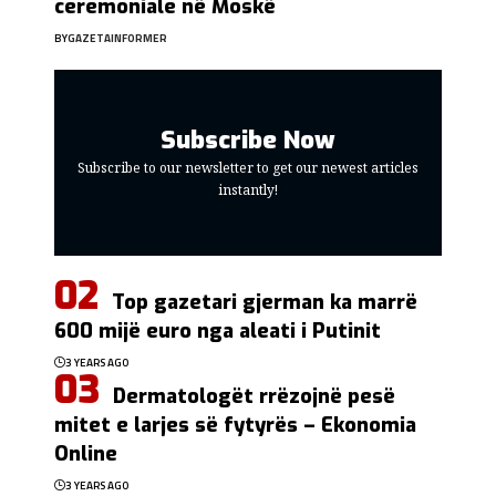
ceremoniale në Moskë
BY
GAZETAINFORMER
Subscribe Now
Subscribe to our newsletter to get our newest articles
instantly!
Top gazetari gjerman ka marrë
600 mijë euro nga aleati i Putinit
3 YEARS AGO
Dermatologët rrëzojnë pesë
mitet e larjes së fytyrës – Ekonomia
Online
3 YEARS AGO