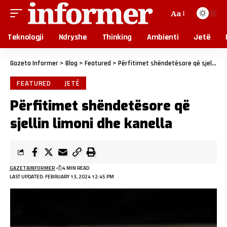
Aa
Teknologji
Ndryshe
Thinking
Ambienti
Jetë
Gazeta Informer
>
Blog
>
Featured
>
Përfitimet shëndetësore që sjellin limoni dhe kanella
FEATURED
JETË
Përfitimet shëndetësore që
sjellin limoni dhe kanella
GAZETAINFORMER
4 MIN READ
LAST UPDATED: FEBRUARY 13, 2024 12:45 PM