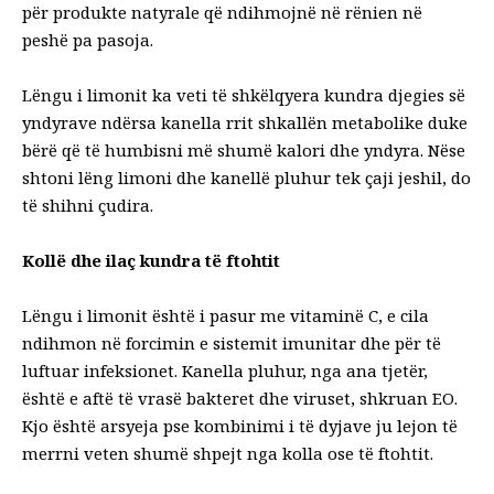
për produkte natyrale që ndihmojnë në rënien në
peshë pa pasoja.
Lëngu i limonit ka veti të shkëlqyera kundra djegies së
yndyrave ndërsa kanella rrit shkallën metabolike duke
bërë që të humbisni më shumë kalori dhe yndyra. Nëse
shtoni lëng limoni dhe kanellë pluhur tek çaji jeshil, do
të shihni çudira.
Kollë dhe ilaç kundra të ftohtit
Lëngu i limonit është i pasur me vitaminë C, e cila
ndihmon në forcimin e sistemit imunitar dhe për të
luftuar infeksionet. Kanella pluhur, nga ana tjetër,
është e aftë të vrasë bakteret dhe viruset, shkruan EO.
Kjo është arsyeja pse kombinimi i të dyjave ju lejon të
merrni veten shumë shpejt nga kolla ose të ftohtit.