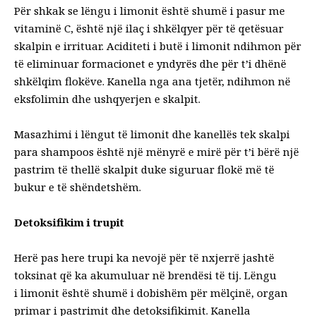
Për shkak se lëngu i limonit është shumë i pasur me
vitaminë C, është një ilaç i shkëlqyer për të qetësuar
skalpin e irrituar. Aciditeti i butë i limonit ndihmon për
të eliminuar formacionet e yndyrës dhe për t’i dhënë
shkëlqim flokëve. Kanella nga ana tjetër, ndihmon në
eksfolimin dhe ushqyerjen e skalpit.
Masazhimi i lëngut të limonit dhe kanellës tek skalpi
para shampoos është një mënyrë e mirë për t’i bërë një
pastrim të thellë skalpit duke siguruar flokë më të
bukur e të shëndetshëm.
Detoksifikim i trupit
Herë pas here trupi ka nevojë për të nxjerrë jashtë
toksinat që ka akumuluar në brendësi të tij. Lëngu
i limonit është shumë i dobishëm për mëlçinë, organ
primar i pastrimit dhe detoksifikimit. Kanella