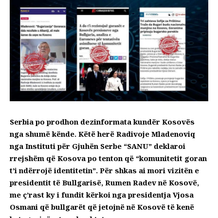
Serbia po prodhon dezinformata kundër Kosovës
nga shumë kënde. Këtë herë Radivoje Mladenoviq
nga Instituti për Gjuhën Serbe “SANU” deklaroi
rrejshëm që Kosova po tenton që “komunitetit goran
t’i ndërrojë identitetin”. Për shkas ai mori vizitën e
presidentit të Bullgarisë, Rumen Radev në Kosovë,
me ç’rast ky i fundit kërkoi nga presidentja Vjosa
Osmani që bullgarët që jetojnë në Kosovë të kenë