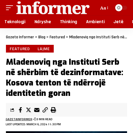
Aa
Teknologji
Ndryshe
Thinking
Ambienti
Jetë
Gazeta Informer
>
Blog
>
Featured
>
Mladenoviq nga Instituti Serb në shërbim të dezinformatave: Kosova tenton të ndërrojë identitetin goran
FEATURED
LAJME
Mladenoviq nga Instituti Serb
në shërbim të dezinformatave:
Kosova tenton të ndërrojë
identitetin goran
GAZETAINFORMER
3 MIN READ
LAST UPDATED: MARCH 6, 2024 11:30 PM