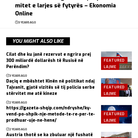
mitet e larjes së fytyrës – Ekonomia
Online
3 YEARS AGO
YOU MIGHT ALSO LIKE
Cilat dhe ku janë rezervat e ngrira prej
FEATURED
300 miliardë dollarësh të Rusisë në
LAJME
Perëndim?
3 YEARS AGO
Daçiq e mbështet Kinën në politikat ndaj
FEATURED
Tajvanit, gjatë vizitës së tij policia serbe
LAJME
stërvitet me atë kineze
2 YEARS AGO
https://gazeta-shqip.com/ndryshe/ky-
FEATURED
vend-po-shpik-nje-metode-te-re-per-te-
LAJME
prodhuar-uje-ne-hene/
2 YEARS AGO
Austria thotë se ka zbuluar një fushatë