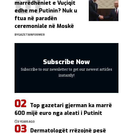
marrëdhëniet e Vuçiqit
edhe me Putinin? Nuk u
ftua në paradën
ceremoniale në Moskë
BY
GAZETAINFORMER
Subscribe Now
Subscribe to our newsletter to get our newest articles
instantly!
Top gazetari gjerman ka marrë
600 mijë euro nga aleati i Putinit
3 YEARS AGO
Dermatologët rrëzojnë pesë