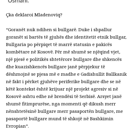
Çka deklaroi Mladenoviq?
“Goranët nuk ndihen si bullgarë. Duke i shpallur
goranët si bartës të gjuhës dhe identitetit etnik bullgar,
Bullgaria po përpiqet të marrë statusin e pakicës
kombëtare në Kosovë. Për më shumë se njëqind vjet,
një pjesë e politikës shtetërore bullgare dhe shkencës
dhe kuazishkencës bullgare janë përpjekur të
dëshmojnë se pjesa më e madhe e Gadishullit Ballkanik
në fakt i përket gjuhëve periferike bullgare dhe se në
këtë kontekst është krijuar një projekt agresiv si në
Kosovë ashtu edhe në brendësi të Serbisë. Arsyet janë
shumë fitimprurëse, nga momenti që dikush merr
nënshtetësinë bullgare merr pasaportën bullgare, me
pasaportë bullgare mund të shkojë në Bashkimin
Evropian”.