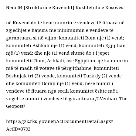
Neni 64 [Struktura e Kuvendit] Kushtetuta e Kosovës:
në Kuvend do të kenë numrin e vendeve të fituara në
zgjedhjet e hapura me minimumin e vendeve të
garantuara si në vijim: komuniteti Rom një (1) vend;
komuniteti Ashkali një (1) vend; komuniteti Egjiptian
një (1) vend; dhe një (1) vend shtesë do t’i jepet
komunitetit Rom, Ashkali, ose Egjiptian, që ka numrin
më të madh të votave të përgjithshme; komuniteti
Boshnjak tri (3) vende, komuniteti Turk dy (2) vende
dhe komuniteti Goran një (1) vend, nëse numri i
vendeve të fituara nga secili komunitet është më i
vogël se numri i vendeve të garantuara./G.Venhari-The
Geopost/
https://gzk.rks-gov.net/ActDocumentDetail.aspx?
ActID=3702