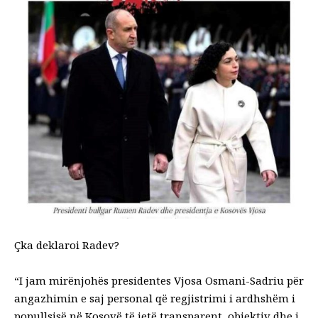
Çka deklaroi Radev?
“I jam mirënjohës presidentes Vjosa Osmani-Sadriu për
angazhimin e saj personal që regjistrimi i ardhshëm i
popullsisë në Kosovë të jetë transparent, objektiv dhe i