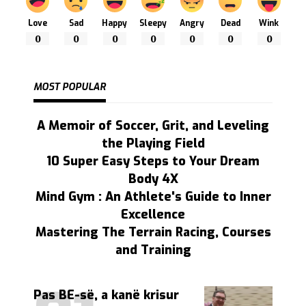
Love
Sad
Happy
Sleepy
Angry
Dead
Wink
0
0
0
0
0
0
0
MOST POPULAR
A Memoir of Soccer, Grit, and Leveling
the Playing Field
10 Super Easy Steps to Your Dream
Body 4X
Mind Gym : An Athlete's Guide to Inner
Excellence
Mastering The Terrain Racing, Courses
and Training
Pas BE-së, a kanë krisur