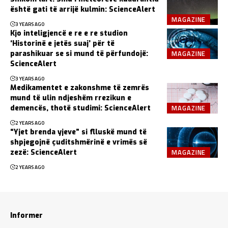
është gati të arrijë kulmin: ScienceAlert
MAGAZINE
3 YEARS AGO
Kjo inteligjencë e re e re studion
‘Historinë e jetës suaj’ për të
MAGAZINE
parashikuar se si mund të përfundojë:
ScienceAlert
3 YEARS AGO
Medikamentet e zakonshme të zemrës
mund të ulin ndjeshëm rrezikun e
MAGAZINE
demencës, thotë studimi: ScienceAlert
2 YEARS AGO
“Yjet brenda yjeve” si flluskë mund të
shpjegojnë çuditshmërinë e vrimës së
MAGAZINE
zezë: ScienceAlert
2 YEARS AGO
Informer