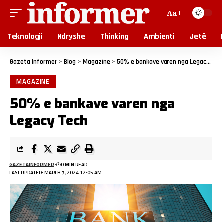
Aa
Teknologji
Ndryshe
Thinking
Ambienti
Jetë
Gazeta Informer
>
Blog
>
Magazine
>
50% e bankave varen nga Legacy Tech
MAGAZINE
50% e bankave varen nga
Legacy Tech
GAZETAINFORMER
0 MIN READ
LAST UPDATED: MARCH 7, 2024 12:05 AM