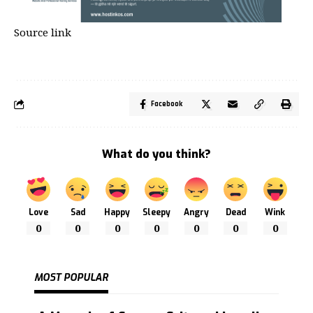
Source link
Facebook
What do you think?
Love
Sad
Happy
Sleepy
Angry
Dead
Wink
0
0
0
0
0
0
0
MOST POPULAR