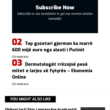
Subscribe Now
Subscribe to our newsletter to get our newest articles
instantly!
Top gazetari gjerman ka marrë
600 mijë euro nga aleati i Putinit
3 YEARS AGO
Dermatologët rrëzojnë pesë
mitet e larjes së fytyrës – Ekonomia
Online
3 YEARS AGO
YOU MIGHT ALSO LIKE
Shikoni lart! Shiu i meteorëve kuadrantid