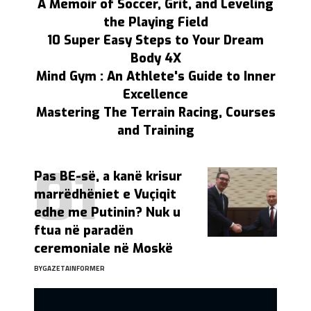
A Memoir of Soccer, Grit, and Leveling
the Playing Field
10 Super Easy Steps to Your Dream
Body 4X
Mind Gym : An Athlete's Guide to Inner
Excellence
Mastering The Terrain Racing, Courses
and Training
Pas BE-së, a kanë krisur
marrëdhëniet e Vuçiqit
edhe me Putinin? Nuk u
ftua në paradën
ceremoniale në Moskë
BY
GAZETAINFORMER