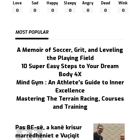
Love
Sad
Happy
Sleepy
Angry
Dead
Wink
0
0
0
0
0
0
0
MOST POPULAR
A Memoir of Soccer, Grit, and Leveling
the Playing Field
10 Super Easy Steps to Your Dream
Body 4X
Mind Gym : An Athlete's Guide to Inner
Excellence
Mastering The Terrain Racing, Courses
and Training
Pas BE-së, a kanë krisur
marrëdhëniet e Vuçiqit