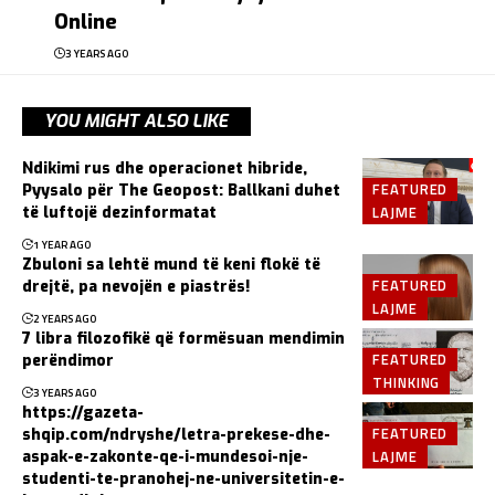
Online
3 YEARS AGO
YOU MIGHT ALSO LIKE
Ndikimi rus dhe operacionet hibride,
FEATURED
Pyysalo për The Geopost: Ballkani duhet
LAJME
të luftojë dezinformatat
1 YEAR AGO
Zbuloni sa lehtë mund të keni flokë të
FEATURED
drejtë, pa nevojën e piastrës!
LAJME
2 YEARS AGO
7 libra filozofikë që formësuan mendimin
FEATURED
perëndimor
THINKING
3 YEARS AGO
https://gazeta-
FEATURED
shqip.com/ndryshe/letra-prekese-dhe-
LAJME
aspak-e-zakonte-qe-i-mundesoi-nje-
studenti-te-pranohej-ne-universitetin-e-