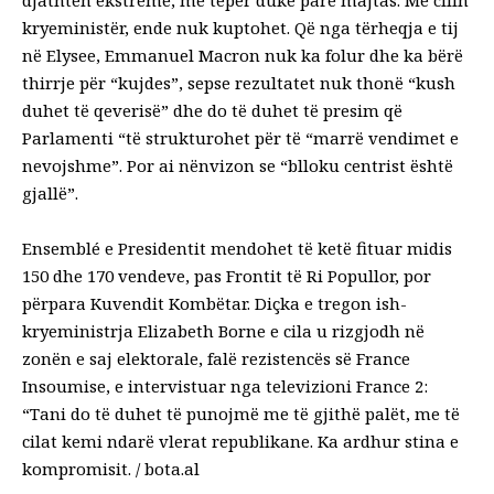
kryeministër, ende nuk kuptohet. Që nga tërheqja e tij
në Elysee, Emmanuel Macron nuk ka folur dhe ka bërë
thirrje për “kujdes”, sepse rezultatet nuk thonë “kush
duhet të qeverisë” dhe do të duhet të presim që
Parlamenti “të strukturohet për të “marrë vendimet e
nevojshme”. Por ai nënvizon se “blloku centrist është
gjallë”.
Ensemblé e Presidentit mendohet të ketë fituar midis
150 dhe 170 vendeve, pas Frontit të Ri Popullor, por
përpara Kuvendit Kombëtar. Diçka e tregon ish-
kryeministrja Elizabeth Borne e cila u rizgjodh në
zonën e saj elektorale, falë rezistencës së France
Insoumise, e intervistuar nga televizioni France 2:
“Tani do të duhet të punojmë me të gjithë palët, me të
cilat kemi ndarë vlerat republikane. Ka ardhur stina e
kompromisit. / bota.al