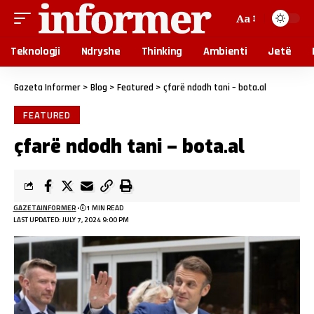
Aa
Teknologji
Ndryshe
Thinking
Ambienti
Jetë
Gazeta Informer
>
Blog
>
Featured
>
çfarë ndodh tani – bota.al
FEATURED
çfarë ndodh tani – bota.al
GAZETAINFORMER
1 MIN READ
LAST UPDATED: JULY 7, 2024 9:00 PM