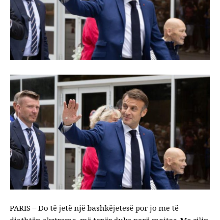
PARIS – Do të jetë një bashkëjetesë por jo me të
djathtën ekstreme, më tepër duke parë majtas. Me cilin