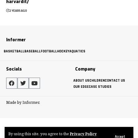
harvardit/
2 YEARS AGO
Informer
BASKETBALL
BASEBALL
FOOTBALL
HOCKEY
AQUATICS
Socials
Company
ABOUT US
CHILDREN
CONTACT US
OUR EDGE
CASE STUDIES
Made by Informer.
By using this site, you agree to the
Privacy Policy
Accept