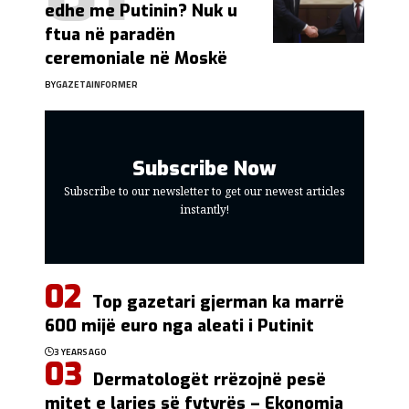
edhe me Putinin? Nuk u
ftua në paradën
ceremoniale në Moskë
BY
GAZETAINFORMER
Subscribe Now
Subscribe to our newsletter to get our newest articles
instantly!
Top gazetari gjerman ka marrë
600 mijë euro nga aleati i Putinit
3 YEARS AGO
Dermatologët rrëzojnë pesë
mitet e larjes së fytyrës – Ekonomia