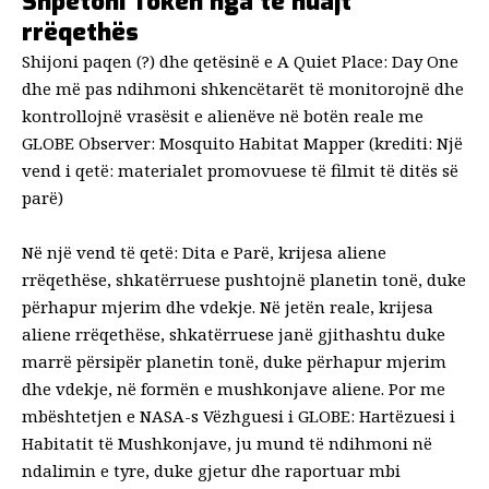
Shpëtoni Tokën nga të huajt
rrëqethës
Shijoni paqen (?) dhe qetësinë e A Quiet Place: Day One
dhe më pas ndihmoni shkencëtarët të monitorojnë dhe
kontrollojnë vrasësit e alienëve në botën reale me
GLOBE Observer: Mosquito Habitat Mapper (krediti: Një
vend i qetë: materialet promovuese të filmit të ditës së
parë)
Në një vend të qetë: Dita e Parë, krijesa aliene
rrëqethëse, shkatërruese pushtojnë planetin tonë, duke
përhapur mjerim dhe vdekje. Në jetën reale, krijesa
aliene rrëqethëse, shkatërruese janë
gjithashtu
duke
marrë përsipër planetin tonë, duke përhapur mjerim
dhe vdekje, në formën e mushkonjave aliene. Por me
mbështetjen e NASA-s
Vëzhguesi i GLOBE: Hartëzuesi i
Habitatit të Mushkonjave
,
ju mund të ndihmoni në
ndalimin e tyre, duke gjetur dhe raportuar mbi