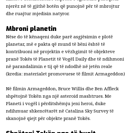
njerëz në të gjithë botën që punojnë për të mbrojtur
dhe ruajtur mjedisin natyror.
Mbroni planetin
Nëse do të kënaqeni duke parë asgjësimin e plotë
planetar, më e pakta që mund të bëni është të
kontribuoni në projektin e vëzhgimit të objekteve
pranë Tokës të Planetit të Vogël Daily dhe të ndihmoni
në parandalimin e tij që të ndodhë në jetën reale
(kredia: materialet promovuese të filmit Armageddon)
Në filmin Armageddon, Bruce Willis dhe Ben Affleck
shpëtojnë Tokën nga një asteroid mashtrues. Me
Planeti i vogël i përditshëm
ju jeni heroi, duke
ndihmuar shkencëtarët në Catalina Sky Survey të
skanojnë qiejt për objekte pranë Tokës.