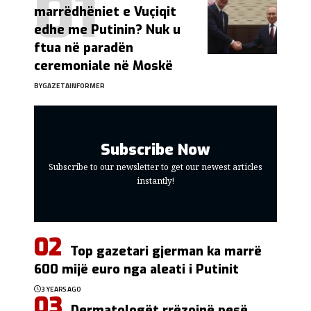
marrëdhëniet e Vuçiqit
edhe me Putinin? Nuk u
ftua në paradën
ceremoniale në Moskë
BY
GAZETAINFORMER
Subscribe Now
Subscribe to our newsletter to get our newest articles
instantly!
Top gazetari gjerman ka marrë
600 mijë euro nga aleati i Putinit
3 YEARS AGO
Dermatologët rrëzojnë pesë