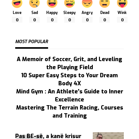
Love
Sad
Happy
Sleepy
Angry
Dead
Wink
0
0
0
0
0
0
0
MOST POPULAR
A Memoir of Soccer, Grit, and Leveling
the Playing Field
10 Super Easy Steps to Your Dream
Body 4X
Mind Gym : An Athlete's Guide to Inner
Excellence
Mastering The Terrain Racing, Courses
and Training
Pas BE-së, a kanë krisur