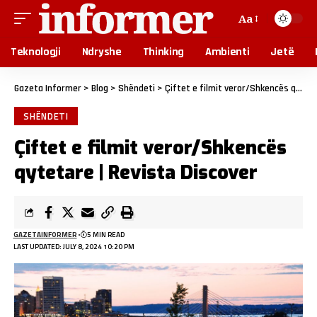
Aa
Teknologji
Ndryshe
Thinking
Ambienti
Jetë
Gazeta Informer
>
Blog
>
Shëndeti
>
Çiftet e filmit veror/Shkencës qytetare | Revista Discover
SHËNDETI
Çiftet e filmit veror/Shkencës
qytetare | Revista Discover
GAZETAINFORMER
5 MIN READ
LAST UPDATED: JULY 8, 2024 10:20 PM