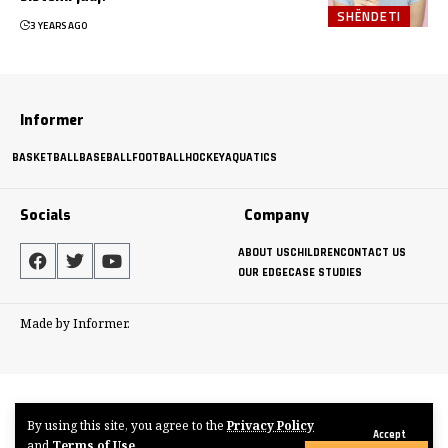
SHËNDETI
3 YEARS AGO
Informer
BASKETBALL
BASEBALL
FOOTBALL
HOCKEY
AQUATICS
Socials
Company
ABOUT US
CHILDREN
CONTACT US
OUR EDGE
CASE STUDIES
Made by Informer.
By using this site, you agree to the
Privacy Policy
Accept
and
Terms of Use
.