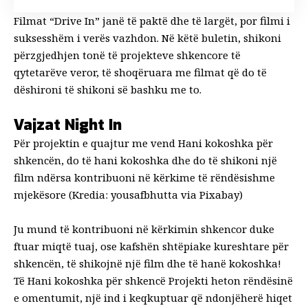
Filmat “Drive In” janë të paktë dhe të largët, por filmi i
suksesshëm i verës vazhdon. Në këtë buletin, shikoni
përzgjedhjen tonë të projekteve shkencore të
qytetarëve veror, të shoqëruara me filmat që do të
dëshironi të shikoni së bashku me to.
Vajzat Night In
Për projektin e quajtur me vend Hani kokoshka për
shkencën, do të hani kokoshka dhe do të shikoni një
film ndërsa kontribuoni në kërkime të rëndësishme
mjekësore (Kredia: yousafbhutta via Pixabay)
Ju mund të kontribuoni në kërkimin shkencor duke
ftuar miqtë tuaj, ose kafshën shtëpiake kureshtare për
shkencën, të shikojnë një film dhe të hanë kokoshka!
Të
Hani kokoshka për shkencë
Projekti heton rëndësinë
e omentumit, një ind i keqkuptuar që ndonjëherë hiqet