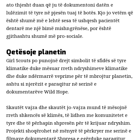
ato thjesht duan që ju të dokumentoni datën e
lulëzimit të tyre në pjesën tuaj të botës. Kjo jo vetëm që
është shumë më e lehtë sesa të ushqesh pacientët
dentarë me një bimë mishngrënëse, por është
gjithashtu shumë më pro-sociale.
Qetësoje planetin
Girl Scouts po punojnë drejt simbolit të sfidës së tyre
klimatike duke mësuar rreth ndryshimeve klimatike
dhe duke ndërmarrë veprime për të mbrojtur planetin,
ashtu si njerëzit e paraqitur në serinë e
dokumentarëve Wild Hope.
Skautët vajza dhe skautët jo-vajza mund të mësojnë
rreth shkencës së klimës, të lidhen me komunitetet e
tyre dhe të përhapin shpresën për të krijuar ndryshim.
Projekti shoqërohet në mënyrë të përkryer me serinë e
filmave dokumentarë
Shpresa e egër
duke paraqitur