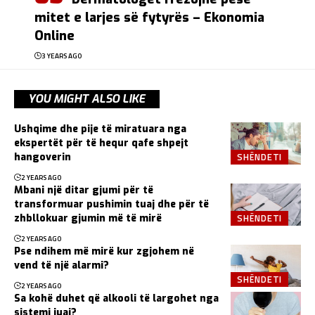
mitet e larjes së fytyrës – Ekonomia
Online
3 YEARS AGO
YOU MIGHT ALSO LIKE
Ushqime dhe pije të miratuara nga
ekspertët për të hequr qafe shpejt
SHËNDETI
hangoverin
2 YEARS AGO
Mbani një ditar gjumi për të
transformuar pushimin tuaj dhe për të
SHËNDETI
zhbllokuar gjumin më të mirë
2 YEARS AGO
Pse ndihem më mirë kur zgjohem në
vend të një alarmi?
SHËNDETI
2 YEARS AGO
Sa kohë duhet që alkooli të largohet nga
sistemi juaj?