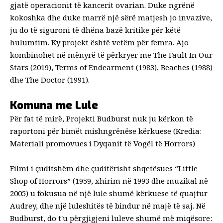
gjatë operacionit të kancerit ovarian. Duke ngrënë
kokoshka dhe duke marrë një sërë matjesh jo invazive,
ju do të siguroni të dhëna bazë kritike për këtë
hulumtim. Ky projekt është vetëm për femra. Ajo
kombinohet në mënyrë të përkryer me The Fault In Our
Stars (2019), Terms of Endearment (1983), Beaches (1988)
dhe The Doctor (1991).
Komuna me Lule
Për fat të mirë, Projekti Budburst nuk ju kërkon të
raportoni për bimët mishngrënëse kërkuese (Kredia:
Materiali promovues i Dyqanit të Vogël të Horrors)
Filmi i çuditshëm dhe çuditërisht shqetësues “Little
Shop of Horrors” (1959, xhirim në 1993 dhe muzikal në
2005) u fokusua në një lule shumë kërkuese të quajtur
Audrey, dhe një luleshitës të bindur në majë të saj. Në
Budburst
, do t'u përgjigjeni luleve shumë më miqësore: