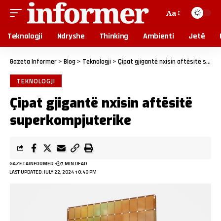
Aa
Teknologji
Ndryshe
Thinking
Ambienti
Jetë
Gazeta Informer
>
Blog
>
Teknologji
>
Çipat gjigantë nxisin aftësitë superkompjuterike
TEKNOLOGJI
Çipat gjigantë nxisin aftësitë
superkompjuterike
GAZETAINFORMER
7 MIN READ
LAST UPDATED: JULY 22, 2024 10:40 PM