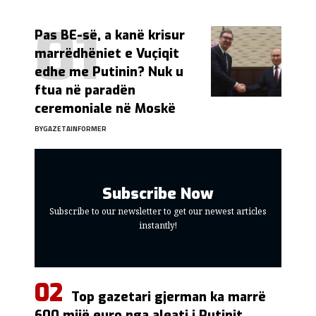
Pas BE-së, a kanë krisur
marrëdhëniet e Vuçiqit
edhe me Putinin? Nuk u
ftua në paradën
ceremoniale në Moskë
BY
GAZETAINFORMER
Subscribe Now
Subscribe to our newsletter to get our newest articles
instantly!
Top gazetari gjerman ka marrë
600 mijë euro nga aleati i Putinit