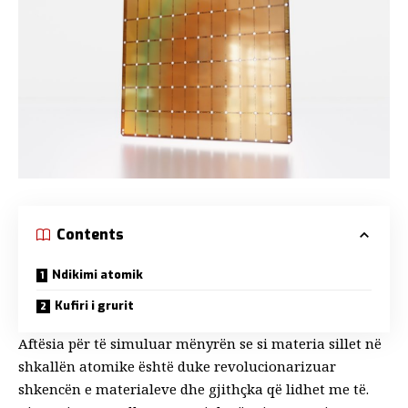
Contents
Ndikimi atomik
Kufiri i grurit
Aftësia për të simuluar mënyrën se si materia sillet në
shkallën atomike është duke revolucionarizuar
shkencën e materialeve dhe gjithçka që lidhet me të.