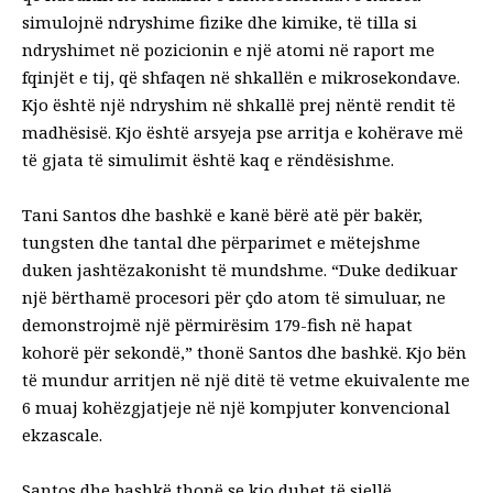
simulojnë ndryshime fizike dhe kimike, të tilla si
ndryshimet në pozicionin e një atomi në raport me
fqinjët e tij, që shfaqen në shkallën e mikrosekondave.
Kjo është një ndryshim në shkallë prej nëntë rendit të
madhësisë. Kjo është arsyeja pse arritja e kohërave më
të gjata të simulimit është kaq e rëndësishme.
Tani Santos dhe bashkë e kanë bërë atë për bakër,
tungsten dhe tantal dhe përparimet e mëtejshme
duken jashtëzakonisht të mundshme. “Duke dedikuar
një bërthamë procesori për çdo atom të simuluar, ne
demonstrojmë një përmirësim 179-fish në hapat
kohorë për sekondë,” thonë Santos dhe bashkë. Kjo bën
të mundur arritjen në një ditë të vetme ekuivalente me
6 muaj kohëzgjatjeje në një kompjuter konvencional
ekzascale.
Santos dhe bashkë thonë se kjo duhet të sjellë