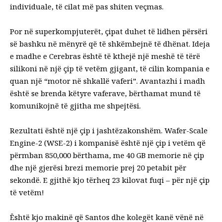
individuale, të cilat më pas shiten veçmas.
Por në superkompjuterët, çipat duhet të lidhen përsëri
së bashku në mënyrë që të shkëmbejnë të dhënat. Ideja
e madhe e Cerebras është të kthejë një meshë të tërë
silikoni në një çip të vetëm gjigant, të cilin kompania e
quan një “motor në shkallë vaferi”. Avantazhi i madh
është se brenda këtyre vaferave, bërthamat mund të
komunikojnë të gjitha me shpejtësi.
Rezultati është një çip i jashtëzakonshëm. Wafer-Scale
Engine-2 (WSE-2) i kompanisë është një çip i vetëm që
përmban 850,000 bërthama, me 40 GB memorie në çip
dhe një gjerësi brezi memorie prej 20 petabit për
sekondë. E gjithë kjo tërheq 23 kilovat fuqi – për një çip
të vetëm!
Është kjo makinë që Santos dhe kolegët kanë vënë në