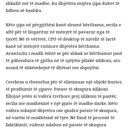
shkallë më të madhe, ku dhjetëra mijëra çipa duhet të
lidhen së bashku.
Këto çipa në përgjithësi kanë shumë bërthama, secila e
aftë për të llogaritur në mënyrë të pavarur nga të
tjerët. Në të vërtetë, CPU-të desktop të nivelit të lartë
kanë në mënyrë rutinore dhjetëra bërthama.
Avantazhi i madh është se për shkak se bërthamat janë
të gdhendura të gjitha në të njëjtën pllakë silikoni, ato
mund të shkëmbejnë të dhënat me shpejtësi.
Cerebras u themelua për të eliminuar një objekt kurioz
të prodhimit të çipave. Patate të skuqura silikoni
fillojnë jetën si vafera rrethore prej silikoni të pastër,
secila me madhësinë e një pjate të madhe darke. Këto
vafera mbajnë dhjetëra ose qindra patate të skuqura,
në varësi të madhësisë së tyre. Në fund të procesit të
fabrikimit, vaferat ndahen në patate të skuqura