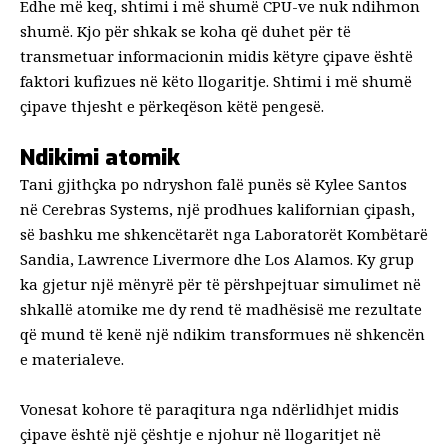
Edhe më keq, shtimi i më shumë CPU-ve nuk ndihmon
shumë. Kjo për shkak se koha që duhet për të
transmetuar informacionin midis këtyre çipave është
faktori kufizues në këto llogaritje. Shtimi i më shumë
çipave thjesht e përkeqëson këtë pengesë.
Ndikimi atomik
Tani gjithçka po ndryshon falë punës së Kylee Santos
në Cerebras Systems, një prodhues kalifornian çipash,
së bashku me shkencëtarët nga Laboratorët Kombëtarë
Sandia, Lawrence Livermore dhe Los Alamos. Ky grup
ka gjetur një mënyrë për të përshpejtuar simulimet në
shkallë atomike me dy rend të madhësisë me rezultate
që mund të kenë një ndikim transformues në shkencën
e materialeve.
Vonesat kohore të paraqitura nga ndërlidhjet midis
çipave është një çështje e njohur në llogaritjet në