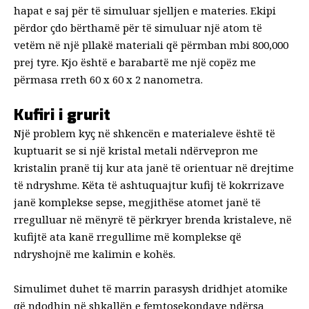
hapat e saj për të simuluar sjelljen e materies. Ekipi
përdor çdo bërthamë për të simuluar një atom të
vetëm në një pllakë materiali që përmban mbi 800,000
prej tyre. Kjo është e barabartë me një copëz me
përmasa rreth 60 x 60 x 2 nanometra.
Kufiri i grurit
Një problem kyç në shkencën e materialeve është të
kuptuarit se si një kristal metali ndërvepron me
kristalin pranë tij kur ata janë të orientuar në drejtime
të ndryshme. Këta të ashtuquajtur kufij të kokrrizave
janë komplekse sepse, megjithëse atomet janë të
rregulluar në mënyrë të përkryer brenda kristaleve, në
kufijtë ata kanë rregullime më komplekse që
ndryshojnë me kalimin e kohës.
Simulimet duhet të marrin parasysh dridhjet atomike
që ndodhin në shkallën e femtosekondave ndërsa