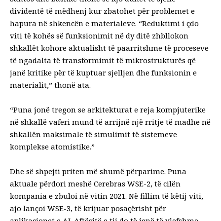
dividentë të mëdhenj kur zbatohet për problemet e
hapura në shkencën e materialeve. “Reduktimi i çdo
viti të kohës së funksionimit në dy ditë zhbllokon
shkallët kohore aktualisht të paarritshme të proceseve
të ngadalta të transformimit të mikrostrukturës që
janë kritike për të kuptuar sjelljen dhe funksionin e
materialit,” thonë ata.
“Puna jonë tregon se arkitekturat e reja kompjuterike
në shkallë vaferi mund të arrijnë një rritje të madhe në
shkallën maksimale të simulimit të sistemeve
komplekse atomistike.”
Dhe së shpejti priten më shumë përparime. Puna
aktuale përdori meshë Cerebras WSE-2, të cilën
kompania e zbuloi në vitin 2021. Në fillim të këtij viti,
ajo lançoi WSE-3, të krijuar posaçërisht për
aplikacionet e AI. Aftësitë e tij do të jenë të vlefshme