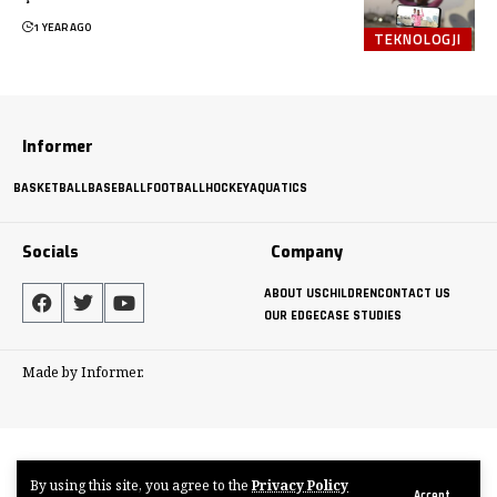
1 YEAR AGO
TEKNOLOGJI
Informer
BASKETBALL
BASEBALL
FOOTBALL
HOCKEY
AQUATICS
Socials
Company
ABOUT US
CHILDREN
CONTACT US
OUR EDGE
CASE STUDIES
Made by Informer.
By using this site, you agree to the
Privacy Policy
Accept