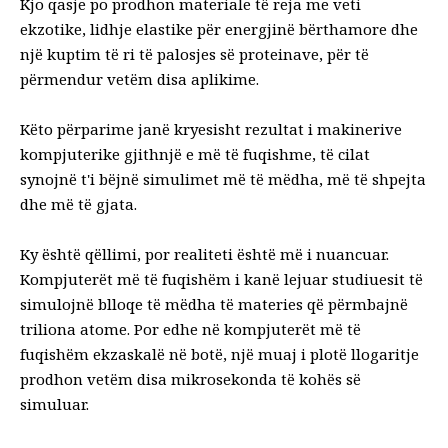
Kjo qasje po prodhon materiale të reja me veti
ekzotike, lidhje elastike për energjinë bërthamore dhe
një kuptim të ri të palosjes së proteinave, për të
përmendur vetëm disa aplikime.
Këto përparime janë kryesisht rezultat i makinerive
kompjuterike gjithnjë e më të fuqishme, të cilat
synojnë t'i bëjnë simulimet më të mëdha, më të shpejta
dhe më të gjata.
Ky është qëllimi, por realiteti është më i nuancuar.
Kompjuterët më të fuqishëm i kanë lejuar studiuesit të
simulojnë blloqe të mëdha të materies që përmbajnë
triliona atome. Por edhe në kompjuterët më të
fuqishëm ekzaskalë në botë, një muaj i plotë llogaritje
prodhon vetëm disa mikrosekonda të kohës së
simuluar.