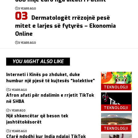
3 YEARS AGO
Dermatologët rrëzojnë pesë
mitet e larjes së fytyrës – Ekonomia
Online
3 YEARS AGO
YOU MIGHT ALSO LIKE
Interneti i Kinës po zhduket, duke
humbur një pjesë të kujtesës “kolektive”
TEKNOLOGJI
2 YEARS AGO
Afron afati për ndalimin e rrjetit TikTok
në SHBA
TEKNOLOGJI
1 YEAR AGO
Një shkencëtar që beson tek
jashtëtokësorët
TEKNOLOGJI
2 YEARS AGO
Çfarë ndodhi kur India ndaloi TikTok