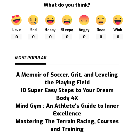
What do you think?
Love
Sad
Happy
Sleepy
Angry
Dead
Wink
0
0
0
0
0
0
0
MOST POPULAR
A Memoir of Soccer, Grit, and Leveling
the Playing Field
10 Super Easy Steps to Your Dream
Body 4X
Mind Gym : An Athlete's Guide to Inner
Excellence
Mastering The Terrain Racing, Courses
and Training