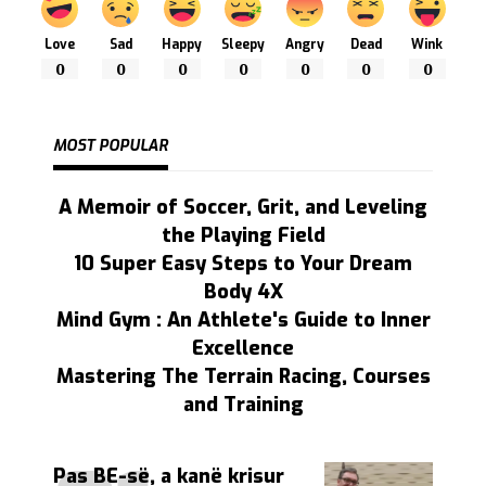
Love
Sad
Happy
Sleepy
Angry
Dead
Wink
0
0
0
0
0
0
0
MOST POPULAR
A Memoir of Soccer, Grit, and Leveling
the Playing Field
10 Super Easy Steps to Your Dream
Body 4X
Mind Gym : An Athlete's Guide to Inner
Excellence
Mastering The Terrain Racing, Courses
and Training
Pas BE-së, a kanë krisur