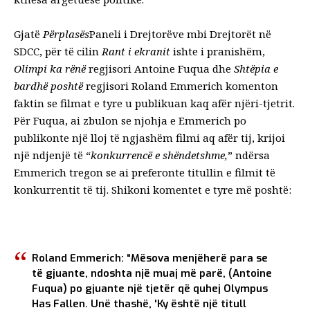
Gjatë
Përplasës
Paneli i Drejtorëve mbi Drejtorët në
SDCC, për të cilin
Rant i ekranit
ishte i pranishëm,
Olimpi ka rënë
regjisori Antoine Fuqua dhe
Shtëpia e
bardhë poshtë
regjisori Roland Emmerich komenton
faktin se filmat e tyre u publikuan kaq afër njëri-tjetrit.
Për Fuqua, ai zbulon se njohja e Emmerich po
publikonte një lloj të ngjashëm filmi aq afër tij, krijoi
një ndjenjë të “
konkurrencë e shëndetshme,
” ndërsa
Emmerich tregon se ai preferonte titullin e filmit të
konkurrentit të tij. Shikoni komentet e tyre më poshtë:
Roland Emmerich: “Mësova menjëherë para se
të gjuante, ndoshta një muaj më parë, (Antoine
Fuqua) po gjuante një tjetër që quhej Olympus
Has Fallen. Unë thashë, 'Ky është një titull