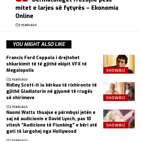
mitet e larjes së fytyrës – Ekonomia
Online
3 YEARS AGO
YOU MIGHT ALSO LIKE
Francis Ford Coppola i drejtohet
shkarkimit të të gjithë ekipit VFX të
SHOWBIZ
Megalopolis
2 YEARS AGO
Ridley Scott-it iu kërkua të rixhironte të
gjithë Gladiatorin në gjysmë të rrugës
SHOWBIZ
së xhirimeve
2 YEARS AGO
Naomi Watts thuajse e përmbysi jetën e
saj në audicionin e David Lynch, pas 10
SHOWBIZ
vitesh “Audicione të Flunking” e bëri atë
gati të largohej nga Hollywood
2 YEARS AGO