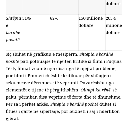
dollarë
Shtëpia
51%
62%
150 milionë
205.4
e
dollarë
milionë
bardhë
dollarë
poshtë
Siç shihet në grafikun e mësipërm,
Shtëpia e bardhë
poshtë
pati pothuajse të njëjtën kritikë si filmi i Fuquas.
Të dy filmat vuajnë nga disa nga të njëjtat probleme,
por filmi i Emmerich është kritikuar për shfaqjen e
sekuencave dërrmuese të veprimit. Pavarësisht nga
elementët e tij më të përgjithshëm,
Olimpi ka rënë
, së
paku, përmban disa veprime të forta dhe të dhunshme.
Për sa i përket arkës,
Shtëpia e bardhë poshtë
duket si
fitues i qartë në sipërfaqe, por buxheti i saj i ndërlikon
gjërat.