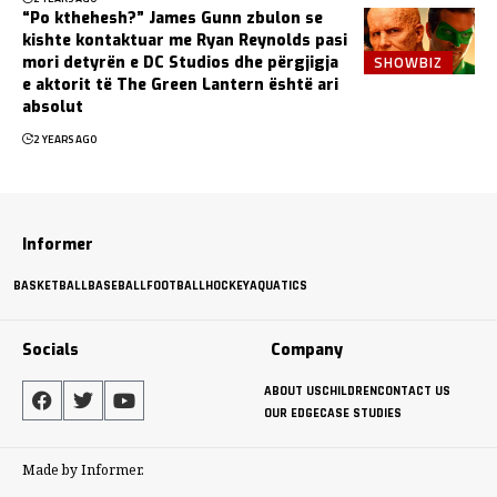
“Po kthehesh?” James Gunn zbulon se
kishte kontaktuar me Ryan Reynolds pasi
SHOWBIZ
mori detyrën e DC Studios dhe përgjigja
e aktorit të The Green Lantern është ari
absolut
2 YEARS AGO
Informer
BASKETBALL
BASEBALL
FOOTBALL
HOCKEY
AQUATICS
Socials
Company
ABOUT US
CHILDREN
CONTACT US
OUR EDGE
CASE STUDIES
Made by Informer.