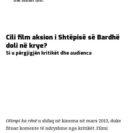
me filmin tim.”
Cili film aksion i Shtëpisë së Bardhë
doli në krye?
Si u përgjigjën kritikët dhe audienca
Olimpi ka rënë
u shfaq në kinema në mars 2013, duke
fituar komente të ndryshme nga kritikët. Filmi