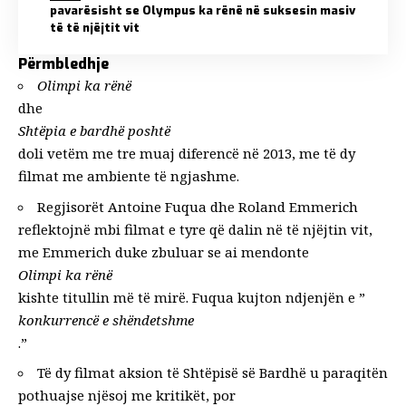
pavarësisht se Olympus ka rënë në suksesin masiv
të të njëjtit vit
Përmbledhje
Olimpi ka rënë
dhe
Shtëpia e bardhë poshtë
doli vetëm me tre muaj diferencë në 2013, me të dy
filmat me ambiente të ngjashme.
Regjisorët Antoine Fuqua dhe Roland Emmerich
reflektojnë mbi filmat e tyre që dalin në të njëjtin vit,
me Emmerich duke zbuluar se ai mendonte
Olimpi ka rënë
kishte titullin më të mirë. Fuqua kujton ndjenjën e ”
konkurrencë e shëndetshme
.”
Të dy filmat aksion të Shtëpisë së Bardhë u paraqitën
pothuajse njësoj me kritikët, por