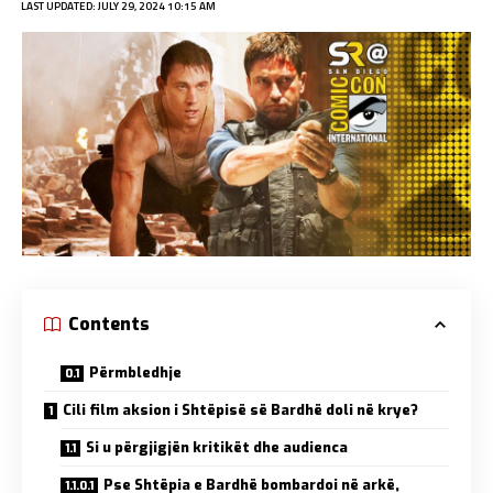
LAST UPDATED: JULY 29, 2024 10:15 AM
Contents
Përmbledhje
Cili film aksion i Shtëpisë së Bardhë doli në krye?
Si u përgjigjën kritikët dhe audienca
Pse Shtëpia e Bardhë bombardoi në arkë,