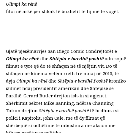
Olimpi ka rënë
fitoi në arkë për shkak të buxhetit të tij më të vogël.
Gjatë pjesëmarrjes
San Diego Comic-Con
drejtorët e
Olimpi ka rënë
dhe
Shtëpia e bardhë poshtë
adresojnë
filmat e tyre që do të shfaqen në të njëjtin vit. Do të
shfaqen në kinema vetëm rreth tre muaj në 2013, të
dyja
Olimpi ka rënë
dhe
Shtëpia e bardhë
Poshtë
kroniko
sulmet ndaj presidentit amerikan dhe Shtëpisë së
Bardhë. Gerard Butler drejton ish-in si agjent i
Shërbimit Sekret Mike Banning, ndërsa Channing
Tatum drejton
Shtëpia e bardhë poshtë
të hedhura
si
polici i Kapitolit, John Cale, me të dy filmat që
shërbejnë si udhëtime të mbushura me aksion me
kthesa argëtuese politike.