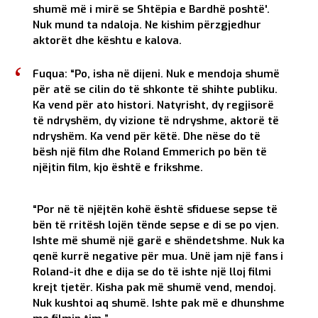
shumë më i mirë se Shtëpia e Bardhë poshtë'.
Nuk mund ta ndaloja. Ne kishim përzgjedhur
aktorët dhe kështu e kalova.
Fuqua: “Po, isha në dijeni. Nuk e mendoja shumë
për atë se cilin do të shkonte të shihte publiku.
Ka vend për ato histori. Natyrisht, dy regjisorë
të ndryshëm, dy vizione të ndryshme, aktorë të
ndryshëm. Ka vend për këtë. Dhe nëse do të
bësh një film dhe Roland Emmerich po bën të
njëjtin film, kjo është e frikshme.
“Por në të njëjtën kohë është sfiduese sepse të
bën të rritësh lojën tënde sepse e di se po vjen.
Ishte më shumë një garë e shëndetshme. Nuk ka
qenë kurrë negative për mua. Unë jam një fans i
Roland-it dhe e dija se do të ishte një lloj filmi
krejt tjetër. Kisha pak më shumë vend, mendoj.
Nuk kushtoi aq shumë. Ishte pak më e dhunshme