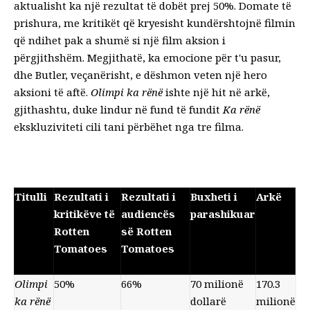
aktualisht ka një rezultat të dobët prej 50%.
Domate të
prishura
, me kritikët që kryesisht kundërshtojnë filmin
që ndihet pak a shumë si një film aksion i
përgjithshëm. Megjithatë, ka emocione për t'u pasur,
dhe Butler, veçanërisht, e dëshmon veten një hero
aksioni të aftë.
Olimpi ka rënë
ishte një hit në arkë,
gjithashtu, duke lindur në fund të fundit
Ka rënë
ekskluzivitet
i cili tani përbëhet nga tre filma.
Titulli
Rezultati i
Rezultati i
Buxheti i
Arkë
kritikëve të
audiencës
parashikuar
Rotten
së Rotten
Tomatoes
Tomatoes
Olimpi
50%
66%
70 milionë
170.3
ka rënë
dollarë
milionë