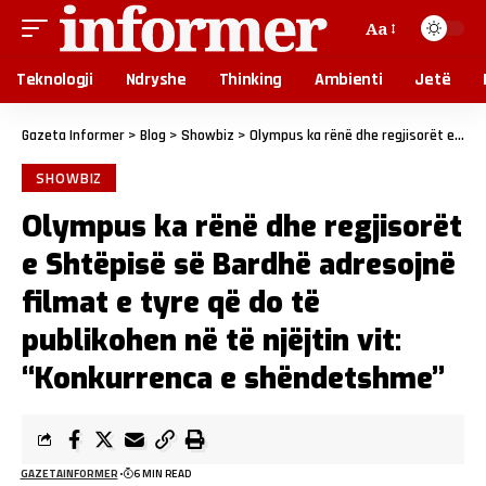
Aa
Teknologji
Ndryshe
Thinking
Ambienti
Jetë
Gazeta Informer
>
Blog
>
Showbiz
>
Olympus ka rënë dhe regjisorët e Shtëpisë së Bardhë adresojnë filmat e tyre që do të publikohen në të njëjtin vit: “Konkurrenca e shëndetshme”
SHOWBIZ
Olympus ka rënë dhe regjisorët
e Shtëpisë së Bardhë adresojnë
filmat e tyre që do të
publikohen në të njëjtin vit:
“Konkurrenca e shëndetshme”
GAZETAINFORMER
6 MIN READ