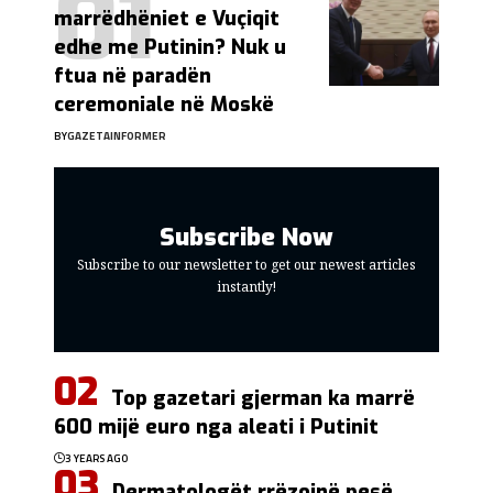
marrëdhëniet e Vuçiqit
edhe me Putinin? Nuk u
ftua në paradën
ceremoniale në Moskë
BY
GAZETAINFORMER
Subscribe Now
Subscribe to our newsletter to get our newest articles
instantly!
Top gazetari gjerman ka marrë
600 mijë euro nga aleati i Putinit
3 YEARS AGO
Dermatologët rrëzojnë pesë