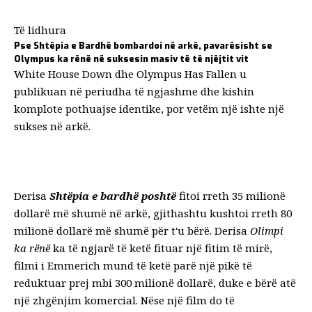
Të lidhura
Pse Shtëpia e Bardhë bombardoi në arkë, pavarësisht se
Olympus ka rënë në suksesin masiv të të njëjtit vit
White House Down dhe Olympus Has Fallen u
publikuan në periudha të ngjashme dhe kishin
komplote pothuajse identike, por vetëm një ishte një
sukses në arkë.
Derisa
Shtëpia e bardhë poshtë
fitoi rreth 35 milionë
dollarë më shumë në arkë, gjithashtu kushtoi rreth 80
milionë dollarë më shumë për t'u bërë. Derisa
Olimpi
ka rënë
ka të ngjarë të ketë fituar një fitim të mirë,
filmi i Emmerich mund të ketë parë një pikë të
reduktuar prej mbi 300 milionë dollarë, duke e bërë atë
një zhgënjim komercial. Nëse një film do të