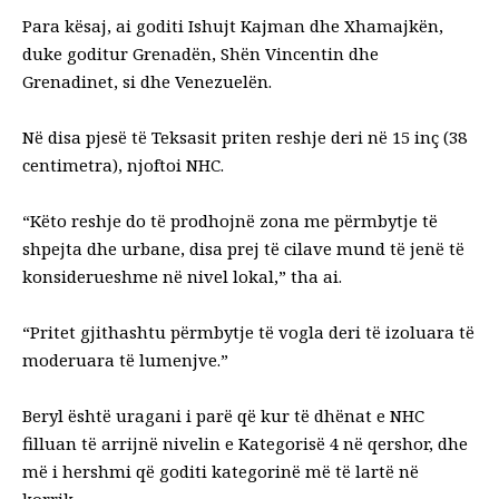
Para kësaj, ai goditi Ishujt Kajman dhe Xhamajkën,
duke goditur Grenadën, Shën Vincentin dhe
Grenadinet, si dhe Venezuelën.
Në disa pjesë të Teksasit priten reshje deri në 15 inç (38
centimetra), njoftoi NHC.
“Këto reshje do të prodhojnë zona me përmbytje të
shpejta dhe urbane, disa prej të cilave mund të jenë të
konsiderueshme në nivel lokal,” tha ai.
“Pritet gjithashtu përmbytje të vogla deri të izoluara të
moderuara të lumenjve.”
Beryl është uragani i parë që kur të dhënat e NHC
filluan të arrijnë nivelin e Kategorisë 4 në qershor, dhe
më i hershmi që goditi kategorinë më të lartë në
korrik.