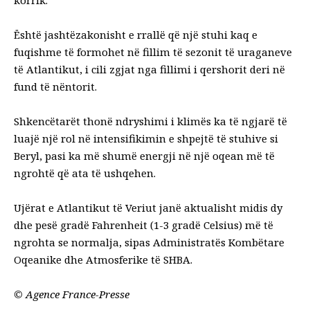
Është jashtëzakonisht e rrallë që një stuhi kaq e
fuqishme të formohet në fillim të sezonit të uraganeve
të Atlantikut, i cili zgjat nga fillimi i qershorit deri në
fund të nëntorit.
Shkencëtarët thonë
ndryshimi i klimës
ka të ngjarë të
luajë një rol në intensifikimin e shpejtë të stuhive si
Beryl, pasi ka më shumë energji në një oqean më të
ngrohtë që ata të ushqehen.
Ujërat e Atlantikut të Veriut janë aktualisht midis dy
dhe pesë gradë Fahrenheit (1-3 gradë Celsius) më të
ngrohta se normalja, sipas Administratës Kombëtare
Oqeanike dhe Atmosferike të SHBA.
©
Agence France-Presse