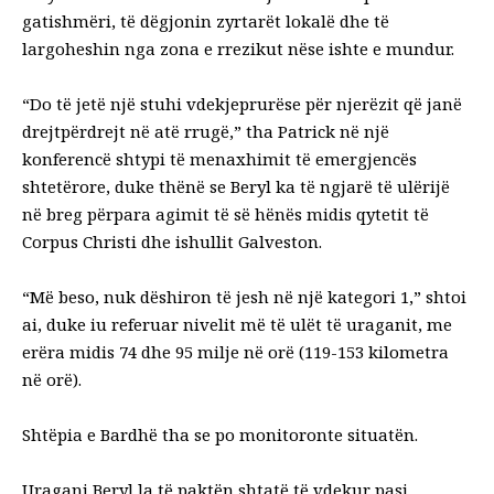
gatishmëri, të dëgjonin zyrtarët lokalë dhe të
largoheshin nga zona e rrezikut nëse ishte e mundur.
“Do të jetë një stuhi vdekjeprurëse për njerëzit që janë
drejtpërdrejt në atë rrugë,” tha Patrick në një
konferencë shtypi të menaxhimit të emergjencës
shtetërore, duke thënë se Beryl ka të ngjarë të ulërijë
në breg përpara agimit të së hënës midis qytetit të
Corpus Christi dhe ishullit Galveston.
“Më beso, nuk dëshiron të jesh në një kategori 1,” shtoi
ai, duke iu referuar nivelit më të ulët të uraganit, me
erëra midis 74 dhe 95 milje në orë (119-153 kilometra
në orë).
Shtëpia e Bardhë tha se po monitoronte situatën.
Uragani Beryl la të paktën shtatë të vdekur pasi