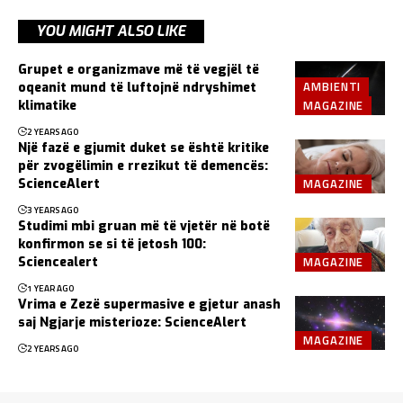
YOU MIGHT ALSO LIKE
Grupet e organizmave më të vegjël të
AMBIENTI
oqeanit mund të luftojnë ndryshimet
MAGAZINE
klimatike
2 YEARS AGO
Një fazë e gjumit duket se është kritike
për zvogëlimin e rrezikut të demencës:
MAGAZINE
ScienceAlert
3 YEARS AGO
Studimi mbi gruan më të vjetër në botë
konfirmon se si të jetosh 100:
MAGAZINE
Sciencealert
1 YEAR AGO
Vrima e Zezë supermasive e gjetur anash
saj Ngjarje misterioze: ScienceAlert
MAGAZINE
2 YEARS AGO