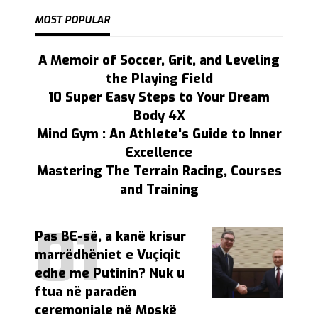
MOST POPULAR
A Memoir of Soccer, Grit, and Leveling
the Playing Field
10 Super Easy Steps to Your Dream
Body 4X
Mind Gym : An Athlete's Guide to Inner
Excellence
Mastering The Terrain Racing, Courses
and Training
Pas BE-së, a kanë krisur
marrëdhëniet e Vuçiqit
edhe me Putinin? Nuk u
ftua në paradën
ceremoniale në Moskë