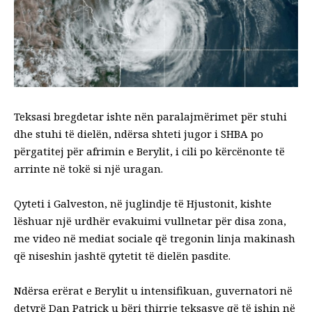
Teksasi bregdetar ishte nën paralajmërimet për stuhi
dhe stuhi të dielën, ndërsa shteti jugor i SHBA po
përgatitej për afrimin e Berylit, i cili po kërcënonte të
arrinte në tokë si një uragan.
Qyteti i Galveston, në juglindje të Hjustonit, kishte
lëshuar një urdhër evakuimi vullnetar për disa zona,
me video në mediat sociale që tregonin linja makinash
që niseshin jashtë qytetit të dielën pasdite.
Ndërsa erërat e Berylit u intensifikuan, guvernatori në
detyrë Dan Patrick u bëri thirrje teksasve që të ishin në