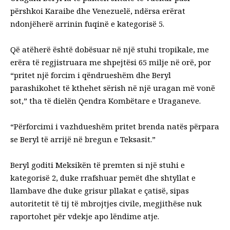
përshkoi Karaibe dhe Venezuelë, ndërsa erërat
ndonjëherë arrinin fuqinë e kategorisë 5.
Që atëherë është dobësuar në një stuhi tropikale, me
erëra të regjistruara me shpejtësi 65 milje në orë, por
“pritet një forcim i qëndrueshëm dhe Beryl
parashikohet të kthehet sërish në një uragan më vonë
sot,” tha të dielën Qendra Kombëtare e Uraganeve.
“Përforcimi i vazhdueshëm pritet brenda natës përpara
se Beryl të arrijë në bregun e Teksasit.”
Beryl goditi Meksikën të premten si një stuhi e
kategorisë 2, duke rrafshuar pemët dhe shtyllat e
llambave dhe duke grisur pllakat e çatisë, sipas
autoritetit të tij të mbrojtjes civile, megjithëse nuk
raportohet për vdekje apo lëndime atje.