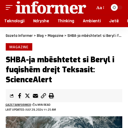
Aa
Teknologji
Ndryshe
Thinking
Ambienti
Jetë
Gazeta Informer
>
Blog
>
Magazine
>
SHBA-ja mbështetet si Beryl i fuqishëm drejt Teksasit: ScienceAlert
MAGAZINE
SHBA-ja mbështetet si Beryl i
fuqishëm drejt Teksasit:
ScienceAlert
GAZETAINFORMER
4 MIN READ
LAST UPDATED: JULY 29, 2024 11:25 AM