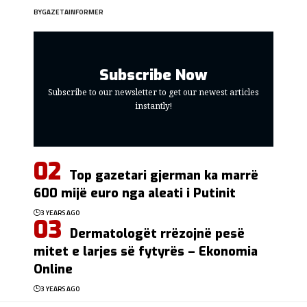
BY
GAZETAINFORMER
Subscribe Now
Subscribe to our newsletter to get our newest articles
instantly!
Top gazetari gjerman ka marrë
600 mijë euro nga aleati i Putinit
3 YEARS AGO
Dermatologët rrëzojnë pesë
mitet e larjes së fytyrës – Ekonomia
Online
3 YEARS AGO