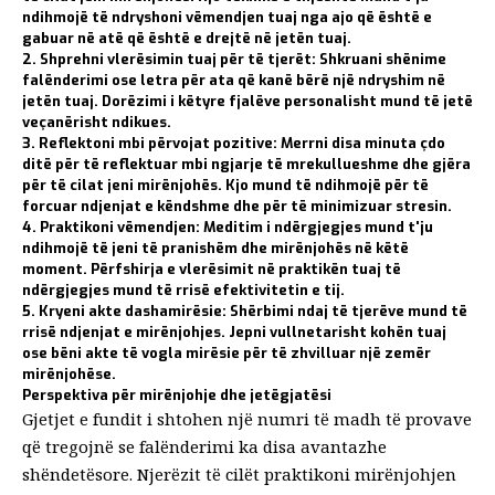
ndihmojë të ndryshoni vëmendjen tuaj nga ajo që është e
gabuar në atë që është e drejtë në jetën tuaj.
2. Shprehni vlerësimin tuaj për të tjerët:
Shkruani shënime
falënderimi ose letra për ata që kanë bërë një ndryshim në
jetën tuaj. Dorëzimi i këtyre fjalëve personalisht mund të jetë
veçanërisht ndikues.
3. Reflektoni mbi përvojat pozitive:
Merrni disa minuta çdo
ditë për të reflektuar mbi ngjarje të mrekullueshme dhe gjëra
për të cilat jeni mirënjohës. Kjo mund të ndihmojë për të
forcuar ndjenjat e këndshme dhe për të minimizuar stresin.
4. Praktikoni vëmendjen:
Meditim i ndërgjegjes
mund t'ju
ndihmojë të jeni të pranishëm dhe mirënjohës në këtë
moment. Përfshirja e vlerësimit në praktikën tuaj të
ndërgjegjes mund të rrisë efektivitetin e tij.
5. Kryeni akte dashamirësie:
Shërbimi ndaj të tjerëve mund të
rrisë ndjenjat e mirënjohjes. Jepni vullnetarisht kohën tuaj
ose bëni akte të vogla mirësie për të zhvilluar një zemër
mirënjohëse.
Perspektiva për mirënjohje dhe jetëgjatësi
Gjetjet e fundit i shtohen një numri të madh të provave
që tregojnë se falënderimi ka disa avantazhe
shëndetësore. Njerëzit të cilët
praktikoni mirënjohjen