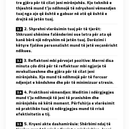
tre gjëra për të cilat jeni mirënjohës. Kjo teknikë e
thjeshtë mund t'ju ndihmojë të ndryshoni vëmendjen
tuaj nga ajo që është e gabuar në atë që është e
drejtë në jetën tuaj.
2. Shprehni vlerësimin tuaj për të tjerët:
Shkruani shënime falënderimi ose letra për ata që
kanë bërë një ndryshim në jetën tuaj. Dorëzimi i
këtyre fjalëve personalisht mund të jetë veçanërisht
ndikues.
3. Reflektoni mbi përvojat pozitive: Merrni disa
minuta çdo ditë për të reflektuar mbi ngjarje të
mrekullueshme dhe gjëra për të cilat jeni
mirënjohës. Kjo mund të ndihmojë për të forcuar
ndjenjat e këndshme dhe për të minimizuar stresin.
4. Praktikoni vëmendjen: Meditim i ndërgjegjes
mund t'ju ndihmojë të jeni të pranishëm dhe
mirënjohës në këtë moment. Përfshirja e vlerësimit
në praktikën tuaj të ndërgjegjes mund të rrisë
efektivitetin e tij.
5. Kryeni akte dashamirësie: Shërbimi ndaj të