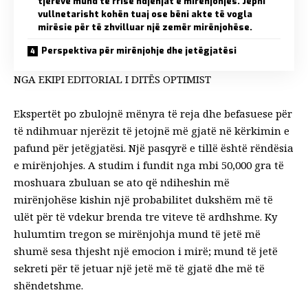
tjerëve mund të rrisë ndjenjat e mirënjohjes. Jepni
vullnetarisht kohën tuaj ose bëni akte të vogla
mirësie për të zhvilluar një zemër mirënjohëse.
Perspektiva për mirënjohje dhe jetëgjatësi
NGA EKIPI EDITORIAL I DITËS OPTIMIST
Ekspertët po zbulojnë mënyra të reja dhe befasuese për
të ndihmuar njerëzit të jetojnë më gjatë në kërkimin e
pafund për
jetëgjatësi
. Një pasqyrë e tillë është rëndësia
e mirënjohjes. A
studim i fundit
nga mbi 50,000 gra të
moshuara zbuluan se ato që ndiheshin më
mirënjohëse kishin një probabilitet dukshëm më të
ulët për të vdekur brenda tre viteve të ardhshme. Ky
hulumtim tregon se mirënjohja mund të jetë më
shumë sesa thjesht një emocion i mirë; mund të jetë
sekreti për të jetuar një jetë më të gjatë dhe më të
shëndetshme.