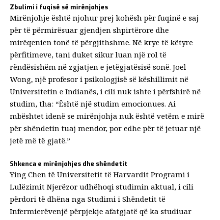
Zbulimi i fuqisë së mirënjohjes
Mirënjohje
është njohur prej kohësh për fuqinë e saj
për të përmirësuar gjendjen shpirtërore dhe
mirëqenien tonë të përgjithshme. Në krye të këtyre
përfitimeve, tani duket sikur luan një rol të
rëndësishëm në zgjatjen e jetëgjatësisë sonë.
Joel
Wong
, një profesor i psikologjisë së këshillimit në
Universitetin e Indianës, i cili nuk ishte i përfshirë në
studim, tha: “Është një studim emocionues. Ai
mbështet idenë se mirënjohja nuk është vetëm e mirë
për shëndetin tuaj mendor, por edhe për të jetuar një
jetë më të gjatë.”
Shkenca e mirënjohjes dhe shëndetit
Ying Chen
të Universitetit të Harvardit
Programi i
Lulëzimit Njerëzor
udhëhoqi studimin aktual, i cili
përdori të dhëna nga
Studimi i Shëndetit të
Infermierëve
një përpjekje afatgjatë që ka studiuar