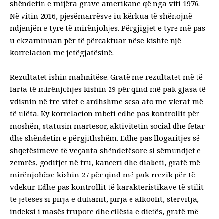
shëndetin e mijëra grave amerikane që nga viti 1976.
Në vitin 2016, pjesëmarrësve iu kërkua të
shënojnë
ndjenjën e tyre të mirënjohjes
. Përgjigjet e tyre më pas
u ekzaminuan për të përcaktuar nëse kishte një
korrelacion me jetëgjatësinë.
Rezultatet ishin mahnitëse. Gratë me rezultatet më të
larta të mirënjohjes kishin 29 për qind më pak gjasa të
vdisnin në tre vitet e ardhshme sesa ato me vlerat më
të ulëta. Ky korrelacion mbeti edhe pas kontrollit për
moshën, statusin martesor, aktivitetin social dhe fetar
dhe shëndetin e përgjithshëm. Edhe pas llogaritjes së
shqetësimeve të veçanta shëndetësore si sëmundjet e
zemrës, goditjet në tru, kanceri dhe diabeti, gratë më
mirënjohëse kishin 27 për qind më pak rrezik për të
vdekur. Edhe pas kontrollit të karakteristikave të stilit
të jetesës si pirja e duhanit, pirja e alkoolit, stërvitja,
indeksi i masës trupore dhe cilësia e dietës, gratë më