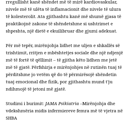
rregullisht
kanë shëndet më të mirë kardiovaskular,
nivele më të ulëta të inflamacionit dhe nivele të ulura
të kolesterolit. Ata gjithashtu kanë më shumë gjasa të
praktikojnë zakone të shëndetshme si ushtrimet e
shpeshta, një dietë e ekuilibruar dhe gjumi adekuat.
Për më tepër, mirënjohja lidhet me uljen e shkallës së
trishtimit, rritjen e mbështetjes sociale dhe një ndjenjë
më të fortë të qëllimit – të gjitha këto lidhen me jetë
më të gjatë. Përfshirja e mirënjohjes në rutinën tuaj të
përditshme jo vetëm që do të përmirësojë shëndetin
tuaj emocional dhe fizik, por gjithashtu mund t'ju
ndihmojë të jetoni më gjatë.
Studimi i burimit:
JAMA Psikiatria –
Mirënjohja dhe
vdekshmëria midis infermiereve femra më të vjetra në
SHBA