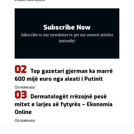
Subscribe Now
Subscribe to our newsletter to get our newest articles
instantly!
Top gazetari gjerman ka marrë
600 mijë euro nga aleati i Putinit
3 YEARS AGO
Dermatologët rrëzojnë pesë
mitet e larjes së fytyrës – Ekonomia
Online
3 YEARS AGO