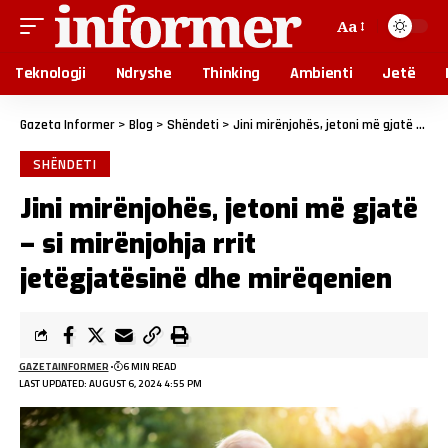
Aa
Teknologji
Ndryshe
Thinking
Ambienti
Jetë
Gazeta Informer
>
Blog
>
Shëndeti
>
Jini mirënjohës, jetoni më gjatë – si mirënjohja rrit jetëgjatësinë dhe mirëqenien
SHËNDETI
Jini mirënjohës, jetoni më gjatë
– si mirënjohja rrit
jetëgjatësinë dhe mirëqenien
GAZETAINFORMER
6 MIN READ
LAST UPDATED: AUGUST 6, 2024 4:55 PM