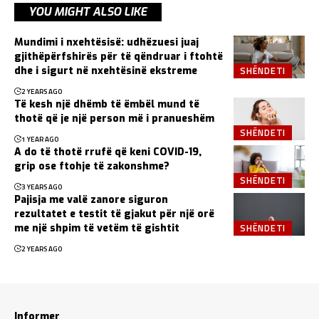
YOU MIGHT ALSO LIKE
Mundimi i nxehtësisë: udhëzuesi juaj
gjithëpërfshirës për të qëndruar i ftohtë
SHËNDETI
dhe i sigurt në nxehtësinë ekstreme
2 YEARS AGO
Të kesh një dhëmb të ëmbël mund të
thotë që je një person më i pranueshëm
SHËNDETI
1 YEAR AGO
A do të thotë rrufë që keni COVID-19,
grip ose ftohje të zakonshme?
SHËNDETI
3 YEARS AGO
Pajisja me valë zanore siguron
rezultatet e testit të gjakut për një orë
SHËNDETI
me një shpim të vetëm të gishtit
2 YEARS AGO
Informer