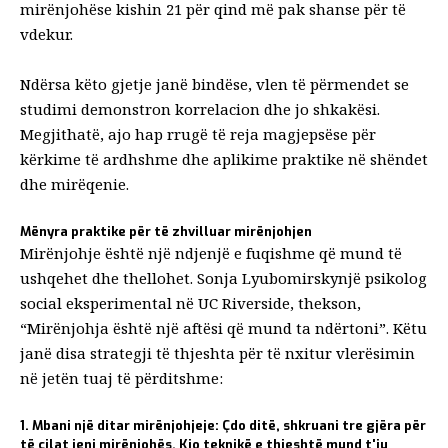
mirënjohëse kishin 21 për qind më pak shanse për të
vdekur.
Ndërsa këto gjetje janë bindëse, vlen të përmendet se
studimi demonstron korrelacion dhe jo shkakësi.
Megjithatë, ajo hap rrugë të reja magjepsëse për
kërkime të ardhshme dhe aplikime praktike në shëndet
dhe mirëqenie.
Mënyra praktike për të zhvilluar mirënjohjen
Mirënjohje
është një ndjenjë e fuqishme që mund të
ushqehet dhe thellohet.
Sonja Lyubomirsky
një psikolog
social eksperimental në
UC Riverside
, thekson,
“Mirënjohja është një aftësi që mund ta ndërtoni”. Këtu
janë disa strategji të thjeshta për të nxitur vlerësimin
në jetën tuaj të përditshme:
1. Mbani një ditar mirënjohjeje:
Çdo ditë, shkruani tre gjëra për
të cilat jeni mirënjohës. Kjo teknikë e thjeshtë mund t'ju