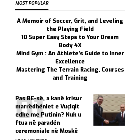
MOST POPULAR
A Memoir of Soccer, Grit, and Leveling
the Playing Field
10 Super Easy Steps to Your Dream
Body 4X
Mind Gym : An Athlete's Guide to Inner
Excellence
Mastering The Terrain Racing, Courses
and Training
Pas BE-së, a kanë krisur
marrëdhëniet e Vuçiqit
edhe me Putinin? Nuk u
ftua në paradën
ceremoniale në Moskë
BY
GAZETAINFORMER