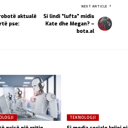
NEXT ARTICLE
 robotë aktualë
Si lindi “lufta” midis
rtë pse:
Kate dhe Megan? –
bota.al
OLOGJI
TEKNOLOGJI
të nxisë një rritje
Si media sociale krijoi n