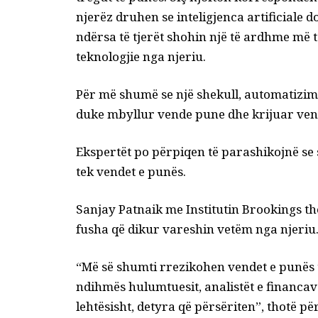
njerëz druhen se inteligjenca artificiale 
ndërsa të tjerët shohin një të ardhme më të
teknologjie nga njeriu.
Për më shumë se një shekull, automatizim
duke mbyllur vende pune dhe krijuar vend
Ekspertët po përpiqen të parashikojnë se si 
tek vendet e punës.
Sanjay Patnaik me Institutin Brookings tho
fusha që dikur vareshin vetëm nga njeriu
“Më së shumti rrezikohen vendet e punës të 
ndihmës hulumtuesit, analistët e financa
lehtësisht, detyra që përsëriten”, thotë p