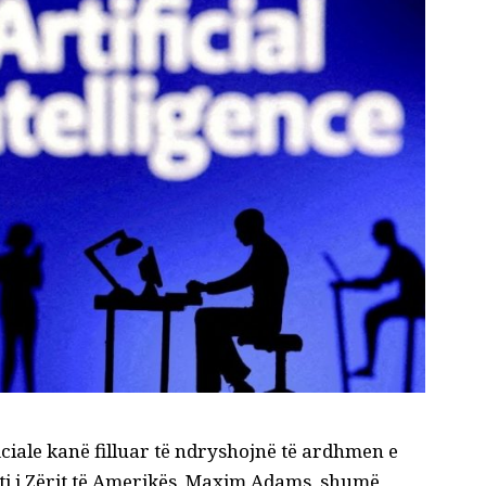
iciale kanë filluar të ndryshojnë të ardhmen e
nti i Zërit të Amerikës, Maxim Adams, shumë