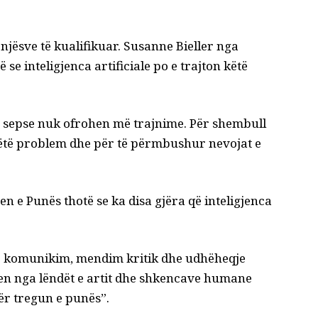
jësve të kualifikuar. Susanne Bieller nga
e inteligjenca artificiale po e trajton këtë
n sepse nuk ofrohen më trajnime. Për shembull
 këtë problem dhe për të përmbushur nevojat e
en e Punës thotë se ka disa gjëra që inteligjenca
r komunikim, mendim kritik dhe udhëheqje
en nga lëndët e artit dhe shkencave humane
ër tregun e punës”.