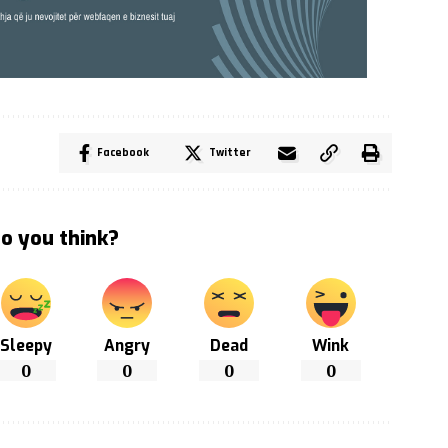
Facebook
Twitter
o you think?
Sleepy
Angry
Dead
Wink
0
0
0
0