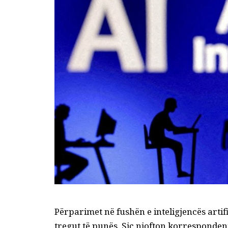
Përparimet në fushën e inteligjencës artif
tregut të punës. Siç njofton korresponde