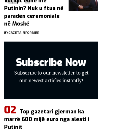
Vuçiqit edhe me
Putinin? Nuk u ftua në
paradën ceremoniale
në Moskë
BY
GAZETAINFORMER
Subscribe Now
Subscribe to our newsletter to get
our newest articles instantly!
Top gazetari gjerman ka
marrë 600 mijë euro nga aleati i
Putinit