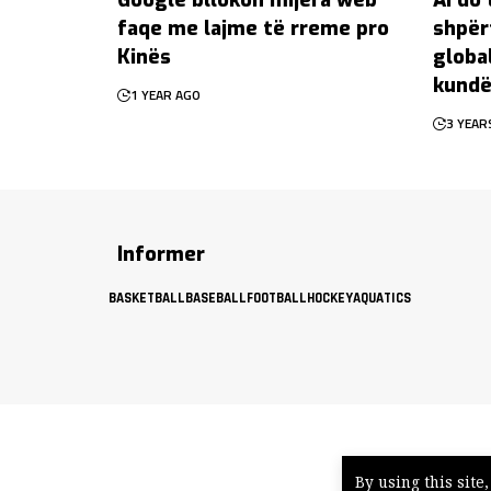
faqe me lajme të rreme pro
shpër
Kinës
globa
kundë
1 YEAR AGO
3 YEAR
Informer
BASKETBALL
BASEBALL
FOOTBALL
HOCKEY
AQUATICS
By using this site