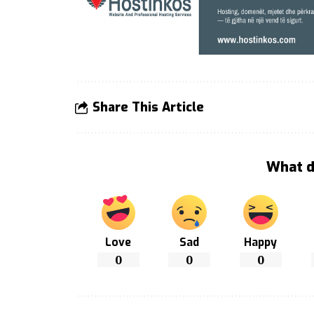
Share This Article
What d
Love
Sad
Happy
0
0
0