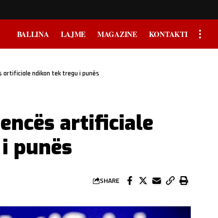
BALLINA
LAJME
MAGAZINE
KONTAKTI
ës artificiale ndikon tek tregu i punës
jencës artificiale
 i punës
SHARE