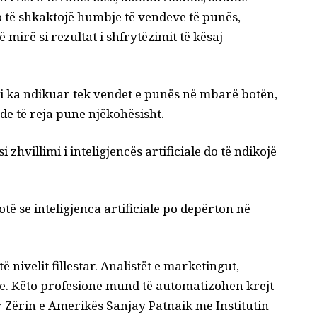
do të shkaktojë humbje të vendeve të punës,
 mirë si rezultat i shfrytëzimit të kësaj
i ka ndikuar tek vendet e punës në mbarë botën,
e të reja pune njëkohësisht.
zhvillimi i inteligjencës artificiale do të ndikojë
të se inteligjenca artificiale po depërton në
.
nivelit fillestar. Analistët e marketingut,
ve. Këto profesione mund të automatizohen krejt
ër Zërin e Amerikës Sanjay Patnaik me Institutin