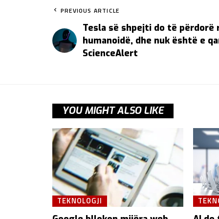
PREVIOUS ARTICLE
Tesla së shpejti do të përdorë
humanoidë, dhe nuk është e qa
ScienceAlert
YOU MIGHT ALSO LIKE
TEKNOLOGJI
TEKN
Google bllokon mijëra web
AI do 