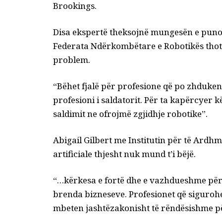
Brookings.
Disa ekspertë theksojnë mungesën e punon
Federata Ndërkombëtare e Robotikës thotë s
problem.
“Bëhet fjalë për profesione që po zhduke
profesioni i saldatorit. Për ta kapërcyer
saldimit ne ofrojmë zgjidhje robotike”.
Abigail Gilbert me Institutin për të Ardhm
artificiale thjesht nuk mund t’i bëjë.
“…kërkesa e fortë dhe e vazhdueshme pë
brenda bizneseve. Profesionet që siguroh
mbeten jashtëzakonisht të rëndësishme p