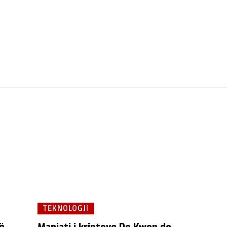
TEKNOLOGJI
jë
Manjati i kriptove Do Kwon do