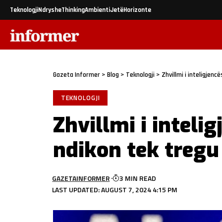
Teknologji
Ndryshe
Thinking
Ambienti
Jetë
Horizonte
Gazeta Informer
>
Blog
>
Teknologji
>
Zhvillmi i inteligjenc
TEKNOLOGJI
Zhvillmi i intelig
ndikon tek tregu
GAZETAINFORMER
3 MIN READ
LAST UPDATED: AUGUST 7, 2024 4:15 PM