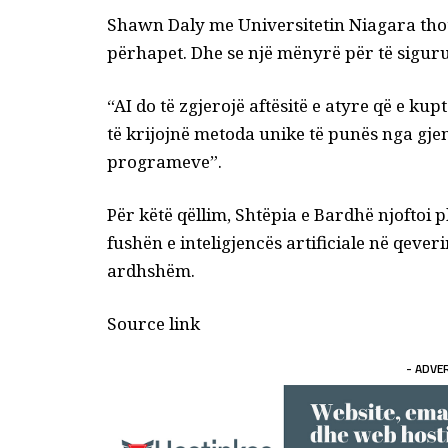
Shawn Daly me Universitetin Niagara thotë 
përhapet. Dhe se një mënyrë për të sigur
“AI do të zgjerojë aftësitë e atyre që e k
të krijojnë metoda unike të punës nga gje
programeve”.
Për këtë qëllim, Shtëpia e Bardhë njoftoi p
fushën e inteligjencës artificiale në qever
ardhshëm.
Source link
- ADVE