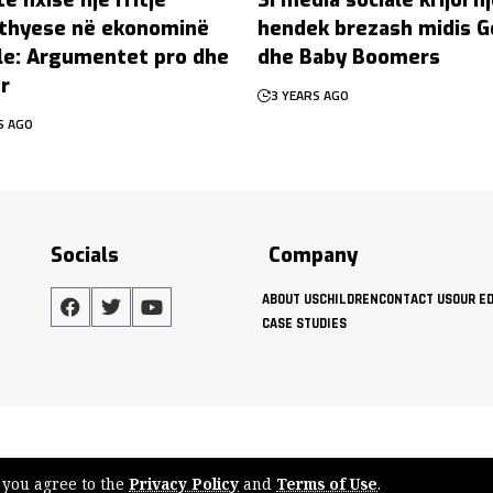
thyese në ekonominë
hendek brezash midis 
le: Argumentet pro dhe
dhe Baby Boomers
r
3 YEARS AGO
S AGO
Socials
Company
ABOUT US
CHILDREN
CONTACT US
OUR E
CASE STUDIES
, you agree to the
Privacy Policy
and
Terms of Use
.