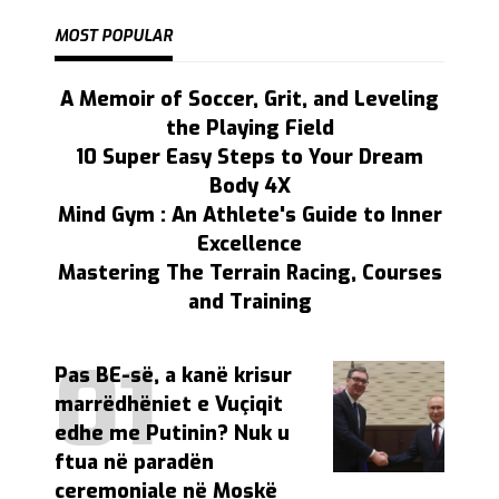
MOST POPULAR
A Memoir of Soccer, Grit, and Leveling
the Playing Field
10 Super Easy Steps to Your Dream
Body 4X
Mind Gym : An Athlete's Guide to Inner
Excellence
Mastering The Terrain Racing, Courses
and Training
Pas BE-së, a kanë krisur
marrëdhëniet e Vuçiqit
edhe me Putinin? Nuk u
ftua në paradën
ceremoniale në Moskë