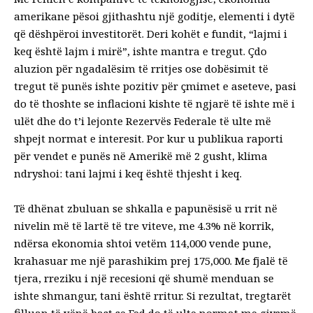
amerikane pësoi gjithashtu një goditje, elementi i dytë
që dëshpëroi investitorët. Deri kohët e fundit, “lajmi i
keq është lajm i mirë”, ishte mantra e tregut. Çdo
aluzion për ngadalësim të rritjes ose dobësimit të
tregut të punës ishte pozitiv për çmimet e aseteve, pasi
do të thoshte se inflacioni kishte të ngjarë të ishte më i
ulët dhe do t’i lejonte Rezervës Federale të ulte më
shpejt normat e interesit. Por kur u publikua raporti
për vendet e punës në Amerikë më 2 gusht, klima
ndryshoi: tani lajmi i keq është thjesht i keq.
Të dhënat zbuluan se shkalla e papunësisë u rrit në
nivelin më të lartë të tre viteve, me 4.3% në korrik,
ndërsa ekonomia shtoi vetëm 114,000 vende pune,
krahasuar me një parashikim prej 175,000. Me fjalë të
tjera, rreziku i një recesioni që shumë menduan se
ishte shmangur, tani është rritur. Si rezultat, tregtarët
filluan të vënë bast se Fed do të ulte normat me gjysmë