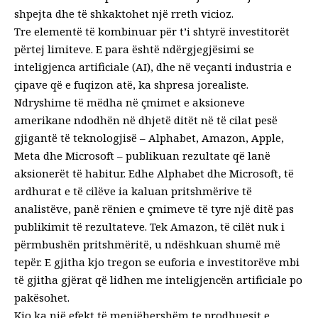
shpejta dhe të shkaktohet një rreth vicioz.
Tre elementë të kombinuar për t’i shtyrë investitorët
përtej limiteve. E para është ndërgjegjësimi se
inteligjenca artificiale (AI), dhe në veçanti industria e
çipave që e fuqizon atë, ka shpresa jorealiste.
Ndryshime të mëdha në çmimet e aksioneve
amerikane ndodhën në dhjetë ditët në të cilat pesë
gjigantë të teknologjisë – Alphabet, Amazon, Apple,
Meta dhe Microsoft – publikuan rezultate që lanë
aksionerët të habitur. Edhe Alphabet dhe Microsoft, të
ardhurat e të cilëve ia kaluan pritshmërive të
analistëve, panë rënien e çmimeve të tyre një ditë pas
publikimit të rezultateve. Tek Amazon, të cilët nuk i
përmbushën pritshmëritë, u ndëshkuan shumë më
tepër. E gjitha kjo tregon se euforia e investitorëve mbi
të gjitha gjërat që lidhen me inteligjencën artificiale po
pakësohet.
Kjo ka një efekt të menjëhershëm te prodhuesit e