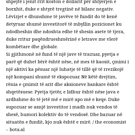
shpejtë i jenit rrit koston e dollarit për shlyerjen e
borxhit, duke e shtyrë tregtinë në bilanc negativ.
Lëvizjet e dhunshme të javëve të fundit do të kenë
detyruar shumë investitorë të mbyllin pozicionet ku
ndodheshin dhe ndoshta edhe të shesin asete të tjera,
duke rritur paqëndrueshmërinë e letrave me vlerë
kombëtare dhe globale.
Si gjithmonë në fund të një jave të trazuar, pyetja e
parë që duhet bërë është nëse, në mes të kaosit, çmimi i
një aktivi ka pësuar një luhatje të tillë që të rrezikojë
një kompani shumë të ekspozuar. Në këtë drejtim,
rënia e çmimit të arit dhe aksioneve bankare është
shqetësuese. Pyetja tjetër, e lidhur është nëse java e
ardhshme do të jetë më e mirë apo më e keqe. Duke
supozuar se asnjë investitor i madh nuk vendos të
shesë, humori kolektiv do të vendosë. Dhe bazuar në
situatën e fundit, kjo nuk është e mirë. / the economist
– bota.al