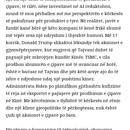
çipave, të cilët, nëse investimet në AI reduktohen,
mund të mos përballen më me perspektivën e kërkesës
së pakufizuar për produktet e tyre. Në realitet, javët e
fundit kanë bërë që këto kompani të kenë frikë shumë
më tepër sesa një ndryshim i thjeshtë humori. Më 17
korrik, Donald Trump shkaktoi lëkundje tek aksionet e
gjysmëpërçuesve, kur sugjeroi që Tajvani duhet të
paguajë për mbrojtjen kundër Kinës. TSMC, e cila
prodhon shumicën e çipave më të avancuar në botë,
është e bazuar në Tajvan dhe për këtë arsye ajo do të
ishte e ndjeshme ndaj një pushtimi kinez.
Administrata Biden po planifikon gjithashtu kufizime
të reja në eksportet e pajisjeve për prodhimin e çipave
në Kinë. Me kërcënimin e dyfishtë të kërkesës në rënie
dhe një klime gjeopolitike të përkeqësuar, nuk është
çudi që aksionet e çipave po bien.
Me rënien e kompanive të teknologjisë, ekonomia