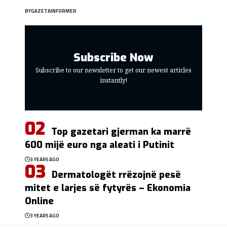
BY
GAZETAINFORMER
Subscribe Now
Subscribe to our newsletter to get our newest articles
instantly!
Top gazetari gjerman ka marrë
600 mijë euro nga aleati i Putinit
3 YEARS AGO
Dermatologët rrëzojnë pesë
mitet e larjes së fytyrës – Ekonomia
Online
3 YEARS AGO