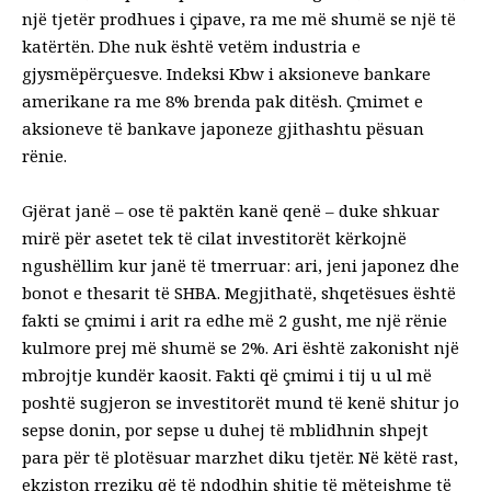
një tjetër prodhues i çipave, ra me më shumë se një të
katërtën. Dhe nuk është vetëm industria e
gjysmëpërçuesve. Indeksi Kbw i aksioneve bankare
amerikane ra me 8% brenda pak ditësh. Çmimet e
aksioneve të bankave japoneze gjithashtu pësuan
rënie.
Gjërat janë – ose të paktën kanë qenë – duke shkuar
mirë për asetet tek të cilat investitorët kërkojnë
ngushëllim kur janë të tmerruar: ari, jeni japonez dhe
bonot e thesarit të SHBA. Megjithatë, shqetësues është
fakti se çmimi i arit ra edhe më 2 gusht, me një rënie
kulmore prej më shumë se 2%. Ari është zakonisht një
mbrojtje kundër kaosit. Fakti që çmimi i tij u ul më
poshtë sugjeron se investitorët mund të kenë shitur jo
sepse donin, por sepse u duhej të mblidhnin shpejt
para për të plotësuar marzhet diku tjetër. Në këtë rast,
ekziston rreziku që të ndodhin shitje të mëtejshme të