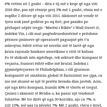
6% vetëm në 2 gusht – dita e tij më e keqe që nga viti
2016 dhe, pas një rënieje prej 3% më 1 gusht, rënia më e
mqdhe 2-ditore që nga viti 2011. Aksionet në vende të
tjera nuk janë goditur po aq fort, por paniku po
përhapet nëpër tregje. “Matësi i frikës” i Wall Street-it,
indeksi Vix, i cili mat paqëndrueshmërinë e pritshme
përmes çmimeve që operatorët paguajnë për t’u
mbrojtur, është rritur në nivelin më të lartë që nga
kriza rajonale bankare amerikane e vitit të kaluar.
Po të shikosh nën sipërfaqe, tek sektorë dhe kompani të
veçanta, humori është edhe më brutal. Indeksi i
gjysmëpërçuesve të Philadelphias, i cili gjurmon
kompanitë në zinxhirin global të furnizimit me çipa, ra
me më shumë se një të pestën brenda disa javësh. Arm,
një nga këto kompani, humbi 40% të vlerës së tregut.
Çmimi i aksionit të Nvidia-s, ka pasur një tendencë
luhatëse. Në tre ditët që nga 30 korriku, ajo ra 7%, u
rrit 13%, më pas ra përsëri 7%. Më 2 gusht, vlera e Intel,