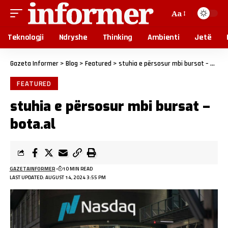
Aa
Teknologji
Ndryshe
Thinking
Ambienti
Jetë
Gazeta Informer
>
Blog
>
Featured
>
stuhia e përsosur mbi bursat – bota.al
FEATURED
stuhia e përsosur mbi bursat –
bota.al
GAZETAINFORMER
10 MIN READ
LAST UPDATED: AUGUST 14, 2024 3:55 PM