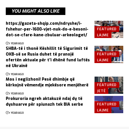
YOU MIGHT ALSO LIKE
https://gazeta-shqip.com/ndryshe/i-
FEATURED
fshehur-per-1600-vjet-nuk-do-e-besoni-
LAJME
dot-se-cfare-kane-zbuluar-arkeologet/
1 YEAR AGO
SHBA-të i thonë Këshillit të Sigurimit të
FEATURED
OKB-së se Rusia duhet të pranojë
LAJME
ofertën aktuale për t’i dhënë fund luftës
në Ukrainë
1 YEAR AGO
Mos i neglizhoni! Pesë dhimbje që
FEATURED
kërkojnë vëmendje mjekësore menjëherë
JETË
1 YEAR AGO
Prokuroria ngreh aktakuzë ndaj dy të
FEATURED
dyshuarve për spiunazh tek BIA serbe
LAJME
1 YEAR AGO