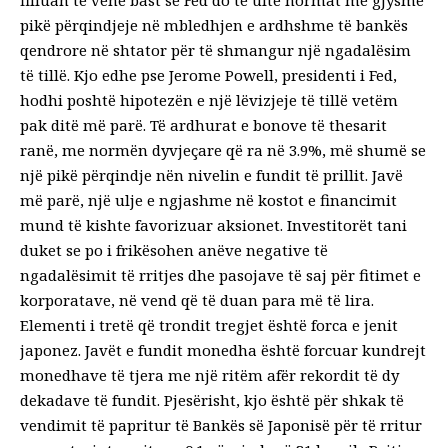
pikë përqindjeje në mbledhjen e ardhshme të bankës
qendrore në shtator për të shmangur një ngadalësim
të tillë. Kjo edhe pse Jerome Powell, presidenti i Fed,
hodhi poshtë hipotezën e një lëvizjeje të tillë vetëm
pak ditë më parë. Të ardhurat e bonove të thesarit
ranë, me normën dyvjeçare që ra në 3.9%, më shumë se
një pikë përqindje nën nivelin e fundit të prillit. Javë
më parë, një ulje e ngjashme në kostot e financimit
mund të kishte favorizuar aksionet. Investitorët tani
duket se po i frikësohen anëve negative të
ngadalësimit të rritjes dhe pasojave të saj për fitimet e
korporatave, në vend që të duan para më të lira.
Elementi i tretë që trondit tregjet është forca e jenit
japonez. Javët e fundit monedha është forcuar kundrejt
monedhave të tjera me një ritëm afër rekordit të dy
dekadave të fundit. Pjesërisht, kjo është për shkak të
vendimit të papritur të Bankës së Japonisë për të rritur