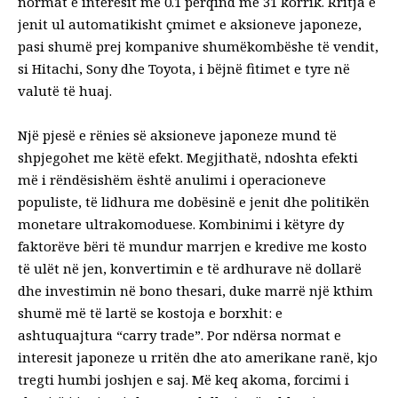
normat e interesit me 0.1 përqind më 31 korrik. Rritja e
jenit ul automatikisht çmimet e aksioneve japoneze,
pasi shumë prej kompanive shumëkombëshe të vendit,
si Hitachi, Sony dhe Toyota, i bëjnë fitimet e tyre në
valutë të huaj.
Një pjesë e rënies së aksioneve japoneze mund të
shpjegohet me këtë efekt. Megjithatë, ndoshta efekti
më i rëndësishëm është anulimi i operacioneve
populiste, të lidhura me dobësinë e jenit dhe politikën
monetare ultrakomoduese. Kombinimi i këtyre dy
faktorëve bëri të mundur marrjen e kredive me kosto
të ulët në jen, konvertimin e të ardhurave në dollarë
dhe investimin në bono thesari, duke marrë një kthim
shumë më të lartë se kostoja e borxhit: e
ashtuquajtura “carry trade”. Por ndërsa normat e
interesit japoneze u rritën dhe ato amerikane ranë, kjo
tregti humbi joshjen e saj. Më keq akoma, forcimi i