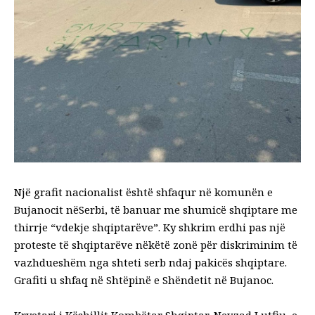
Një grafit nacionalist është shfaqur në komunën e
Bujanocit nëSerbi, të banuar me shumicë shqiptare me
thirrje “vdekje shqiptarëve”. Ky shkrim erdhi pas një
proteste të shqiptarëve nëkëtë zonë për diskriminim të
vazhdueshëm nga shteti serb ndaj pakicës shqiptare.
Grafiti u shfaq në Shtëpinë e Shëndetit në Bujanoc.
Kryetari i Këshillit Kombëtar Shqiptar, Nevzad Lutfiu, e