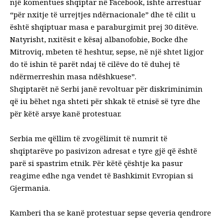
një komentues shqiptar në Facebook, ishte arrestuar
“për nxitje të urrejtjes ndërnacionale” dhe të cilit u
është shqiptuar masa e paraburgimit prej 30 ditëve.
Natyrisht, nxitësit e kësaj albanofobie, Bocke dhe
Mitroviq, mbeten të heshtur, sepse, në një shtet ligjor
do të ishin të parët ndaj të cilëve do të duhej të
ndërmerreshin masa ndëshkuese”.
Shqiptarët në Serbi janë revoltuar për diskriminimin
që iu bëhet nga shteti për shkak të etnisë së tyre dhe
për këtë arsye kanë protestuar.
Serbia me qëllim të zvogëlimit të numrit të
shqiptarëve po pasivizon adresat e tyre gjë që është
parë si spastrim etnik. Për këtë çështje ka pasur
reagime edhe nga vendet të Bashkimit Evropian si
Gjermania.
Kamberi tha se kanë protestuar sepse qeveria qendrore