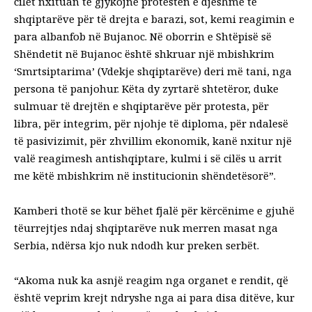
cilët nxituan të gjykojnë protestën e djeshme të
shqiptarëve për të drejta e barazi, sot, kemi reagimin e
para albanfob në Bujanoc. Në oborrin e Shtëpisë së
Shëndetit në Bujanoc është shkruar një mbishkrim
‘Smrtsiptarima’ (Vdekje shqiptarëve) deri më tani, nga
persona të panjohur. Këta dy zyrtarë shtetëror, duke
sulmuar të drejtën e shqiptarëve për protesta, për
libra, për integrim, për njohje të diploma, për ndalesë
të pasivizimit, për zhvillim ekonomik, kanë nxitur një
valë reagimesh antishqiptare, kulmi i së cilës u arrit
me këtë mbishkrim në institucionin shëndetësorë”.
Kamberi thotë se kur bëhet fjalë për kërcënime e gjuhë
tëurrejtjes ndaj shqiptarëve nuk merren masat nga
Serbia, ndërsa kjo nuk ndodh kur preken serbët.
“Akoma nuk ka asnjë reagim nga organet e rendit, që
është veprim krejt ndryshe nga ai para disa ditëve, kur