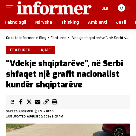
Aa
Teknologji
Ndryshe
Thinking
Ambienti
Jetë
Gazeta Informer
>
Blog
>
Featured
>
“Vdekje shqiptarëve”, në Serbi shfaqet një grafit nacionalist kundër shqiptarëve
FEATURED
LAJME
“Vdekje shqiptarëve”, në Serbi
shfaqet një grafit nacionalist
kundër shqiptarëve
GAZETAINFORMER
4 MIN READ
LAST UPDATED: AUGUST 20, 2024 3:05 PM