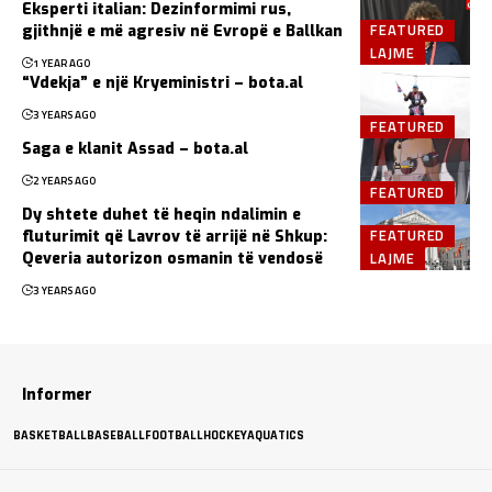
Eksperti italian: Dezinformimi rus,
FEATURED
gjithnjë e më agresiv në Evropë e Ballkan
LAJME
1 YEAR AGO
“Vdekja” e një Kryeministri – bota.al
3 YEARS AGO
FEATURED
Saga e klanit Assad – bota.al
2 YEARS AGO
FEATURED
Dy shtete duhet të heqin ndalimin e
FEATURED
fluturimit që Lavrov të arrijë në Shkup:
LAJME
Qeveria autorizon osmanin të vendosë
3 YEARS AGO
Informer
BASKETBALL
BASEBALL
FOOTBALL
HOCKEY
AQUATICS