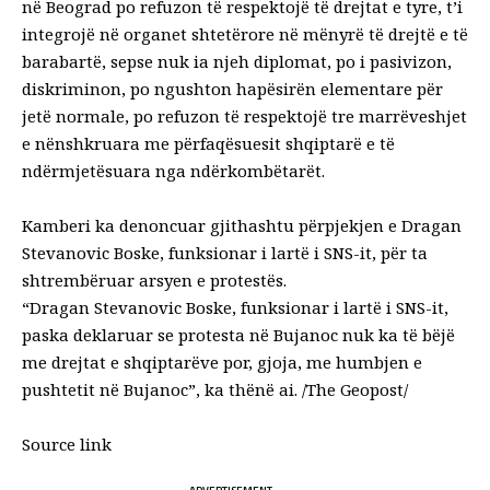
në Beograd po refuzon të respektojë të drejtat e tyre, t’i
integrojë në organet shtetërore në mënyrë të drejtë e të
barabartë, sepse nuk ia njeh diplomat, po i pasivizon,
diskriminon, po ngushton hapësirën elementare për
jetë normale, po refuzon të respektojë tre marrëveshjet
e nënshkruara me përfaqësuesit shqiptarë e të
ndërmjetësuara nga ndërkombëtarët.
Kamberi ka denoncuar gjithashtu përpjekjen e Dragan
Stevanovic Boske, funksionar i lartë i SNS-it, për ta
shtrembëruar arsyen e protestës.
“Dragan Stevanovic Boske, funksionar i lartë i SNS-it,
paska deklaruar se protesta në Bujanoc nuk ka të bëjë
me drejtat e shqiptarëve por, gjoja, me humbjen e
pushtetit në Bujanoc”, ka thënë ai. /The Geopost/
Source link