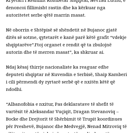
denoncoi fillimisht rastin dhe ka kërkuar nga
autoritetet serbe qëtë marrin masat.
Në oborrin e Shtëpisë së shëndetit në Bujanoc gjatë
ditës së sotme, qytetarët e kanë parë këtë grafit “vdekje
shqiptarëve”.Ftoj organet e rendit që ta zbulojnë
autorin dhe të merren masat”, ka shkruar ai.
Ndaj kësaj thirrje nacionaliste ka reaguar edhe
deputeti shqiptar në Kuvendin e Serbisë, Shaip Kamberi
i cili përmendi dy zyrtarë serbë që e nxitën këtë që
ndodhi.
“Albanofobia e nxitur, Pas deklaratave të shefit të
vartësit të Aleksandar Vuçiqit, Dragan Stevanoviq –
Bocke dhe Drejtorit të Shërbimit të Trupit koordinues
për Preshevë, Bujanoc dhe Medvegjë, Nenad Mitroviq të