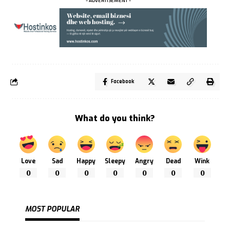
- ADVERTISEMENT -
Facebook
What do you think?
Love
Sad
Happy
Sleepy
Angry
Dead
Wink
0
0
0
0
0
0
0
MOST POPULAR