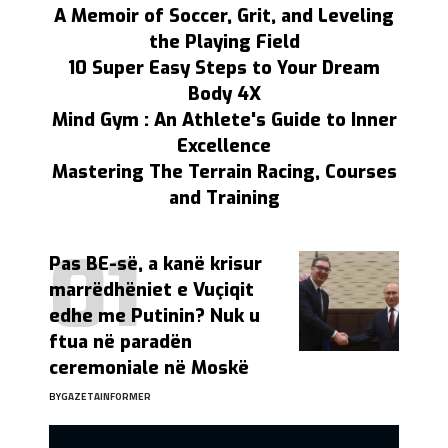
A Memoir of Soccer, Grit, and Leveling
the Playing Field
10 Super Easy Steps to Your Dream
Body 4X
Mind Gym : An Athlete's Guide to Inner
Excellence
Mastering The Terrain Racing, Courses
and Training
Pas BE-së, a kanë krisur
marrëdhëniet e Vuçiqit
edhe me Putinin? Nuk u
ftua në paradën
ceremoniale në Moskë
BY
GAZETAINFORMER