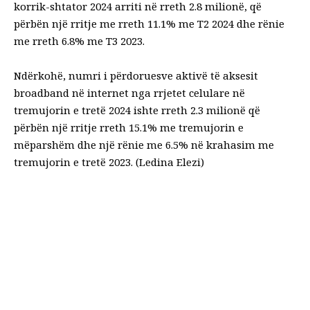
korrik-shtator 2024 arriti në rreth 2.8 milionë, që
përbën një rritje me rreth 11.1% me T2 2024 dhe rënie
me rreth 6.8% me T3 2023.
Ndërkohë, numri i përdoruesve aktivë të aksesit
broadband në internet nga rrjetet celulare në
tremujorin e tretë 2024 ishte rreth 2.3 milionë që
përbën një rritje rreth 15.1% me tremujorin e
mëparshëm dhe një rënie me 6.5% në krahasim me
tremujorin e tretë 2023. (Ledina Elezi)