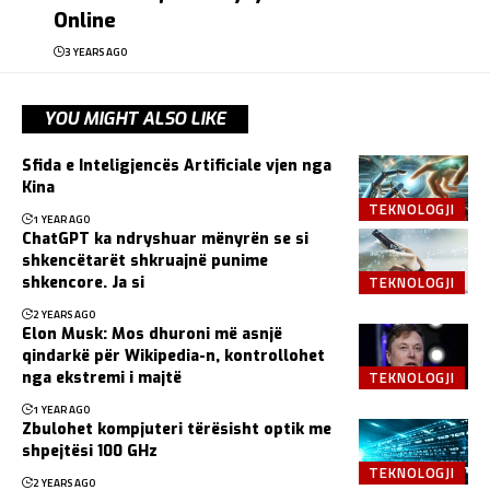
Online
3 YEARS AGO
YOU MIGHT ALSO LIKE
Sfida e Inteligjencës Artificiale vjen nga
Kina
TEKNOLOGJI
1 YEAR AGO
ChatGPT ka ndryshuar mënyrën se si
shkencëtarët shkruajnë punime
TEKNOLOGJI
shkencore. Ja si
2 YEARS AGO
Elon Musk: Mos dhuroni më asnjë
qindarkë për Wikipedia-n, kontrollohet
TEKNOLOGJI
nga ekstremi i majtë
1 YEAR AGO
Zbulohet kompjuteri tërësisht optik me
shpejtësi 100 GHz
TEKNOLOGJI
2 YEARS AGO