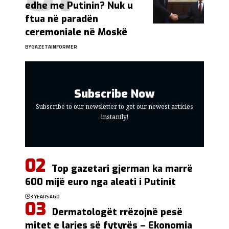
edhe me Putinin? Nuk u
ftua në paradën
ceremoniale në Moskë
BY
GAZETAINFORMER
Subscribe Now
Subscribe to our newsletter to get our newest articles
instantly!
Top gazetari gjerman ka marrë
600 mijë euro nga aleati i Putinit
3 YEARS AGO
Dermatologët rrëzojnë pesë
mitet e larjes së fytyrës – Ekonomia