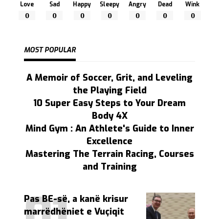
Love
Sad
Happy
Sleepy
Angry
Dead
Wink
0
0
0
0
0
0
0
MOST POPULAR
A Memoir of Soccer, Grit, and Leveling
the Playing Field
10 Super Easy Steps to Your Dream
Body 4X
Mind Gym : An Athlete's Guide to Inner
Excellence
Mastering The Terrain Racing, Courses
and Training
Pas BE-së, a kanë krisur
marrëdhëniet e Vuçiqit