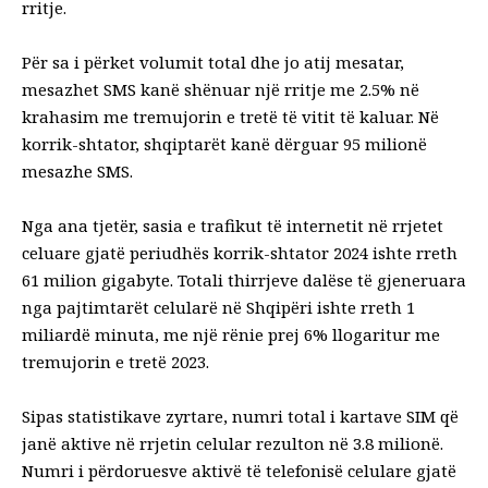
rritje.
Për sa i përket volumit total dhe jo atij mesatar,
mesazhet SMS kanë shënuar një rritje me 2.5% në
krahasim me tremujorin e tretë të vitit të kaluar. Në
korrik-shtator, shqiptarët kanë dërguar 95 milionë
mesazhe SMS.
Nga ana tjetër, sasia e trafikut të internetit në rrjetet
celuare gjatë periudhës korrik-shtator 2024 ishte rreth
61 milion gigabyte. Totali thirrjeve dalëse të gjeneruara
nga pajtimtarët celularë në Shqipëri ishte rreth 1
miliardë minuta, me një rënie prej 6% llogaritur me
tremujorin e tretë 2023.
Sipas statistikave zyrtare, numri total i kartave SIM që
janë aktive në rrjetin celular rezulton në 3.8 milionë.
Numri i përdoruesve aktivë të telefonisë celulare gjatë