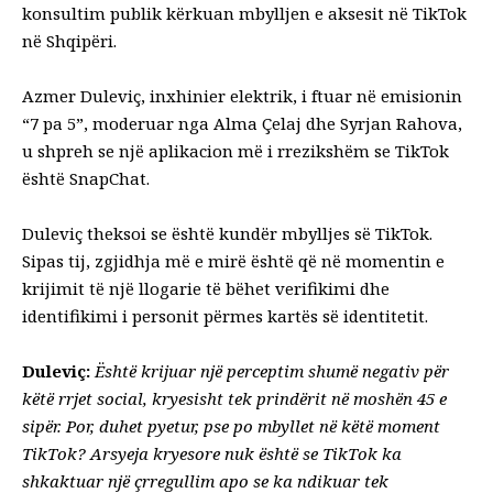
konsultim publik kërkuan mbylljen e aksesit në TikTok
në Shqipëri.
Azmer Duleviç, inxhinier elektrik, i ftuar në emisionin
“7 pa 5”, moderuar nga Alma Çelaj dhe Syrjan Rahova,
u shpreh se një aplikacion më i rrezikshëm se TikTok
është SnapChat.
Duleviç theksoi se është kundër mbylljes së TikTok.
Sipas tij, zgjidhja më e mirë është që në momentin e
krijimit të një llogarie të bëhet verifikimi dhe
identifikimi i personit përmes kartës së identitetit.
Duleviç:
Është krijuar një perceptim shumë negativ për
këtë rrjet social, kryesisht tek prindërit në moshën 45 e
sipër. Por, duhet pyetur, pse po mbyllet në këtë moment
TikTok? Arsyeja kryesore nuk është se TikTok ka
shkaktuar një çrregullim apo se ka ndikuar tek