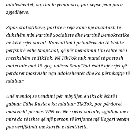
adoleshentët, siç tha kryeministri, por sepse jemi para
zgjedhjeve.
Sipas statistikave, partitë e reja kanë një avantazh të
dukshëm mbi Partinë Socialiste dhe Partinë Demokratike
në këtë rrjet social.
Konsultimi i prindërve do të kishte
përfshirë edhe SnapChat, që për mendimin tim është më i
rrezikshëm se TikTok. Në TikTok nuk mund të postosh
materiale mbi 18 vjeç, ndërsa SnapChat është një rrjet që
përdoret masivisht nga adoleshentët dhe ka përmbajtje të
ndaluar.
Unë mendoj se vendimi për mbylljen e TikTok është i
gabuar. Edhe Rusia e ka ndaluar TikTok, por përdoret
masivisht përmes VPN-ve.
Në rrjetet sociale, zgjidhja më e
mirë do të ishte që një person të krijonte një llogari vetëm
pas verifikimit me kartën e identitetit.