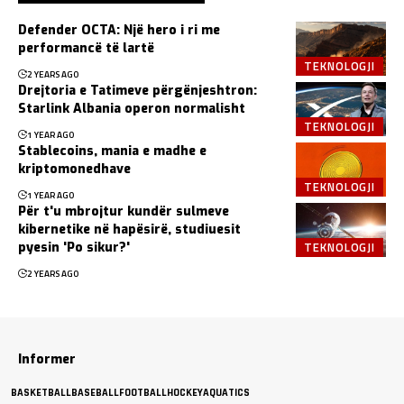
Defender OCTA: Një hero i ri me
performancë të lartë
TEKNOLOGJI
2 YEARS AGO
Drejtoria e Tatimeve përgënjeshtron:
Starlink Albania operon normalisht
TEKNOLOGJI
1 YEAR AGO
Stablecoins, mania e madhe e
kriptomonedhave
TEKNOLOGJI
1 YEAR AGO
Për t'u mbrojtur kundër sulmeve
kibernetike në hapësirë, studiuesit
TEKNOLOGJI
pyesin 'Po sikur?'
2 YEARS AGO
Informer
BASKETBALL
BASEBALL
FOOTBALL
HOCKEY
AQUATICS