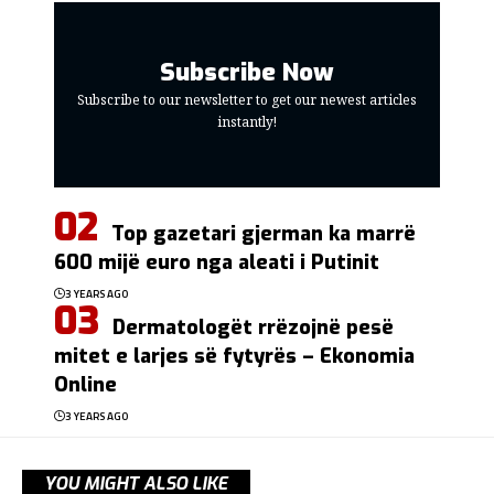
Subscribe Now
Subscribe to our newsletter to get our newest articles
instantly!
Top gazetari gjerman ka marrë
600 mijë euro nga aleati i Putinit
3 YEARS AGO
Dermatologët rrëzojnë pesë
mitet e larjes së fytyrës – Ekonomia
Online
3 YEARS AGO
YOU MIGHT ALSO LIKE