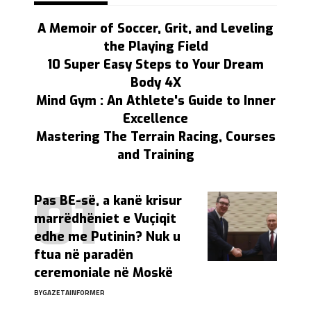
A Memoir of Soccer, Grit, and Leveling
the Playing Field
10 Super Easy Steps to Your Dream
Body 4X
Mind Gym : An Athlete's Guide to Inner
Excellence
Mastering The Terrain Racing, Courses
and Training
Pas BE-së, a kanë krisur
marrëdhëniet e Vuçiqit
edhe me Putinin? Nuk u
ftua në paradën
ceremoniale në Moskë
BY
GAZETAINFORMER