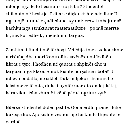
ndonjë nga këto besimin e saj fetar? Studentët
shikonin në heshtje. E dija se diçka kishte ndodhur. U
ngrit një intuitë e çuditshme. Ky univers – i mbajtur së
bashku nga strukturat matematikore – po më merrte
frymë. Por edhe ky mendim u largua.
Zëmbimi i fundit më tërhoqi. Vetëdija ime e zakonshme
u rishfaq dhe mori kontrollin. Nxënësit mblodhën
librat e tyre, i hodhën në çantat e shpinës dhe u
larguan nga klasa. A nuk kishte ndryshuar bota? U
ndjeva budalla, në siklet. Duke ndjekur shënimet e
leksioneve të mia, duke i ngatërruar ato andej-këtej,
bëra sikur isha shumë i zënë për të ngritur sytë.
Ndërsa studentët dolën jashtë, Oona erdhi pranë, duke
buzëqeshur. Ajo kishte veshur një fustan të thjeshtë të
verdhë.