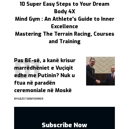
10 Super Easy Steps to Your Dream
Body 4X
Mind Gym : An Athlete's Guide to Inner
Excellence
Mastering The Terrain Racing, Courses
and Training
Pas BE-së, a kanë krisur
marrëdhëniet e Vuçiqit
edhe me Putinin? Nuk u
ftua në paradën
ceremoniale në Moskë
BY
GAZETAINFORMER
Subscribe Now