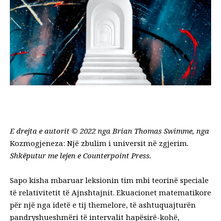
E drejta e autorit © 2022 nga Brian Thomas Swimme, nga
Kozmogjeneza: Një zbulim i universit në zgjerim
.
Shkëputur me lejen e Counterpoint Press.
Sapo kisha mbaruar leksionin tim mbi teorinë speciale
të relativitetit të Ajnshtajnit. Ekuacionet matematikore
për një nga idetë e tij themelore, të ashtuquajturën
pandryshueshmëri të intervalit hapësirë-kohë,