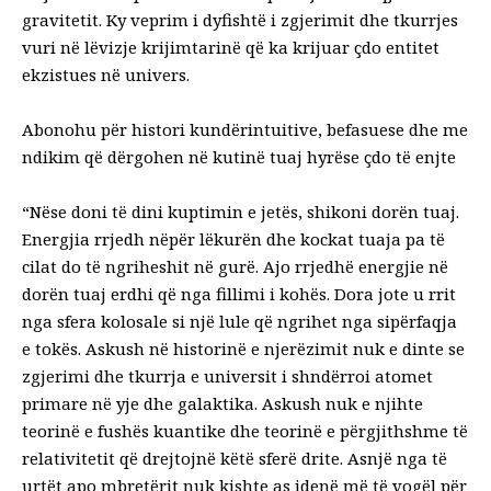
gravitetit. Ky veprim i dyfishtë i zgjerimit dhe tkurrjes
vuri në lëvizje krijimtarinë që ka krijuar çdo entitet
ekzistues në univers.
Abonohu ​​për histori kundërintuitive, befasuese dhe me
ndikim që dërgohen në kutinë tuaj hyrëse çdo të enjte
“Nëse doni të dini kuptimin e jetës, shikoni dorën tuaj.
Energjia rrjedh nëpër lëkurën dhe kockat tuaja pa të
cilat do të ngriheshit në gurë. Ajo rrjedhë energjie në
dorën tuaj erdhi që nga fillimi i kohës. Dora jote u rrit
nga sfera kolosale si një lule që ngrihet nga sipërfaqja
e tokës. Askush në historinë e njerëzimit nuk e dinte se
zgjerimi dhe tkurrja e universit i shndërroi atomet
primare në yje dhe galaktika. Askush nuk e njihte
teorinë e fushës kuantike dhe teorinë e përgjithshme të
relativitetit që drejtojnë këtë sferë drite. Asnjë nga të
urtët apo mbretërit nuk kishte as idenë më të vogël për