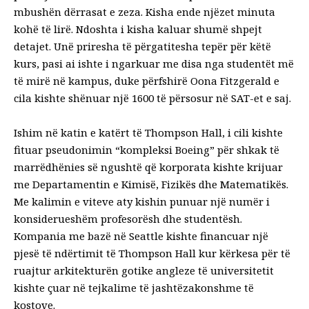
mbushën dërrasat e zeza. Kisha ende njëzet minuta
kohë të lirë. Ndoshta i kisha kaluar shumë shpejt
detajet. Unë priresha të përgatitesha tepër për këtë
kurs, pasi ai ishte i ngarkuar me disa nga studentët më
të mirë në kampus, duke përfshirë Oona Fitzgerald e
cila kishte shënuar një 1600 të përsosur në SAT-et e saj.
Ishim në katin e katërt të Thompson Hall, i cili kishte
fituar pseudonimin “kompleksi Boeing” për shkak të
marrëdhënies së ngushtë që korporata kishte krijuar
me Departamentin e Kimisë, Fizikës dhe Matematikës.
Me kalimin e viteve aty kishin punuar një numër i
konsiderueshëm profesorësh dhe studentësh.
Kompania me bazë në Seattle kishte financuar një
pjesë të ndërtimit të Thompson Hall kur kërkesa për të
ruajtur arkitekturën gotike angleze të universitetit
kishte çuar në tejkalime të jashtëzakonshme të
kostove.