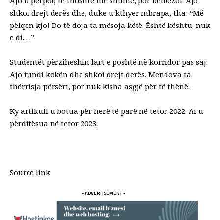
Ajo u përpoq të thoshte më shumë, por belbëzoi. Ajo
shkoi drejt derës dhe, duke u kthyer mbrapa, tha: “Më
pëlqen kjo! Do të doja ta mësoja këtë. Është kështu, nuk
e di. . .”
Studentët përziheshin lart e poshtë në korridor pas saj.
Ajo tundi kokën dhe shkoi drejt derës. Mendova ta
thërrisja përsëri, por nuk kisha asgjë për të thënë.
Ky artikull u botua për herë të parë në tetor 2022. Ai u
përditësua në tetor 2023.
Source link
- ADVERTISEMENT -