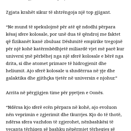
Zgjata krahët sikur të shtrëngoja një top gjigant.
“Ne mund të spekulojmë për atë që ndodhi përpara
kësaj sfere kolosale, por unë dua të qëndroj me faktet
që fizikanët kanë zbuluar. Dëshmitë empirike tregojnë
për një kohë katërmbëdhjetë miliardë vjet më parë kur
universi ynë përbëhej nga një sferë kolosale e bërë nga
drita, si dhe atomet primare të hidrogjenit dhe
heliumit. Ajo sferë kolosale u shndërrua në yje dhe
galaktika dhe gjithçka tjetër në universin e njohur.”
Arrita në përgjigjen time për pyetjen e Oonës.
“Ndërsa kjo sferë ecën përpara në kohë, ajo evoluon
nën veprimin e zgjerimit dhe tkurrjes. Kjo do të thotë,
ndërsa sfera vazhdon të zgjerohet, nënbashkësi të
veçanta tërhiqen së bashku nëpërmjet tërheqjes së