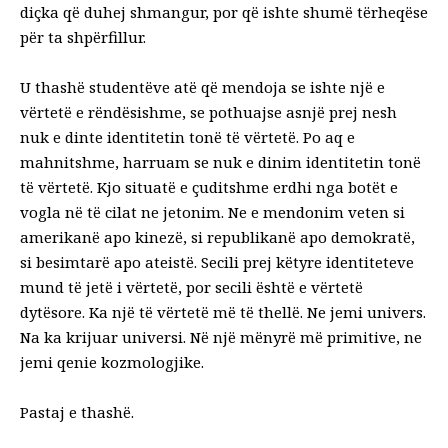
diçka që duhej shmangur, por që ishte shumë tërheqëse
për ta shpërfillur.
U thashë studentëve atë që mendoja se ishte një e
vërtetë e rëndësishme, se pothuajse asnjë prej nesh
nuk e dinte identitetin tonë të vërtetë. Po aq e
mahnitshme, harruam se nuk e dinim identitetin tonë
të vërtetë. Kjo situatë e çuditshme erdhi nga botët e
vogla në të cilat ne jetonim. Ne e mendonim veten si
amerikanë apo kinezë, si republikanë apo demokratë,
si besimtarë apo ateistë. Secili prej këtyre identiteteve
mund të jetë i vërtetë, por secili është e vërtetë
dytësore. Ka një të vërtetë më të thellë. Ne jemi univers.
Na ka krijuar universi. Në një mënyrë më primitive, ne
jemi qenie kozmologjike.
Pastaj e thashë.