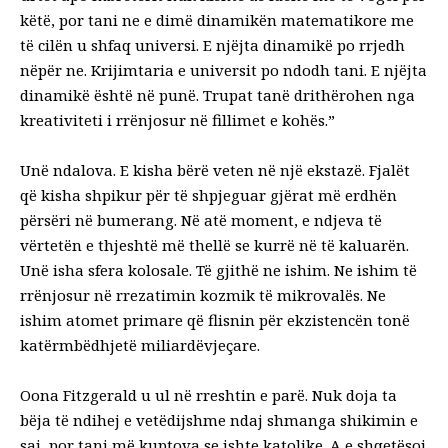
këtë, por tani ne e dimë dinamikën matematikore me
të cilën u shfaq universi. E njëjta dinamikë po rrjedh
nëpër ne. Krijimtaria e universit po ndodh tani. E njëjta
dinamikë është në punë. Trupat tanë drithërohen nga
kreativiteti i rrënjosur në fillimet e kohës.”
Unë ndalova. E kisha bërë veten në një ekstazë. Fjalët
që kisha shpikur për të shpjeguar gjërat më erdhën
përsëri në bumerang. Në atë moment, e ndjeva të
vërtetën e thjeshtë më thellë se kurrë në të kaluarën.
Unë isha sfera kolosale. Të gjithë ne ishim. Ne ishim të
rrënjosur në rrezatimin kozmik të mikrovalës. Ne
ishim atomet primare që flisnin për ekzistencën tonë
katërmbëdhjetë miliardëvjeçare.
Oona Fitzgerald u ul në rreshtin e parë. Nuk doja ta
bëja të ndihej e vetëdijshme ndaj shmanga shikimin e
saj, por tani më kuptova se ishte katolike. A e shqetësoi