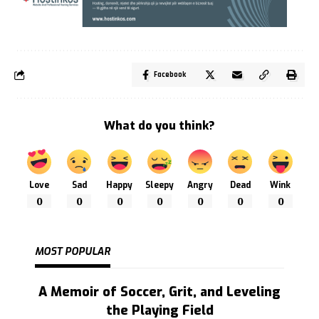
Facebook
What do you think?
Love
Sad
Happy
Sleepy
Angry
Dead
Wink
0
0
0
0
0
0
0
MOST POPULAR
A Memoir of Soccer, Grit, and Leveling
the Playing Field