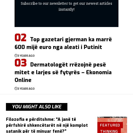
Subscribe to our newsletter to get our newest articles
instantly!
Top gazetari gjerman ka marrë
600 mijë euro nga aleati i Putinit
3 YEARS AGO
Dermatologët rrëzojnë pesë
mitet e larjes së fytyrës – Ekonomia
Online
3 YEARS AGO
YOU MIGHT ALSO LIKE
Filozofia e përditshme: “A janë të
FEATURED
përfshirë shkencëtarët në një komplot
THINKING
satanik për të minuar fenë?”