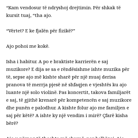
“Kam vendosur të ndryshoj drejtimin. Për shkak të
kursit tuaj, “tha ajo.
“Vërtet? E ke fjalën për fizikë?”
Ajo pohoi me kokë.
Isha i habitur. A po e braktiste karrierën e saj
muzikore? E dija se sa e rëndësishme ishte muzika për
të, sepse ajo më kishte sharë për një muaj derisa
pranova të merrja pjesë në shfaqjen e vjeshtës ku ajo
luante një solo violinë. Pas koncertit, takova familjarët
e saj, të gjithë krenarë për kompetencën e saj muzikore
dhe punën e palodhur. A kishte folur ajo me familjen e
saj për këtë? A ishte ky një vendim i mirë? Çfarë kisha
bërë?