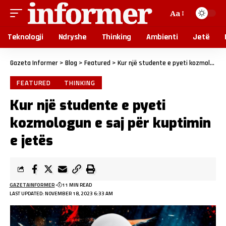
Aa
Teknologji
Ndryshe
Thinking
Ambienti
Jetë
Gazeta Informer
>
Blog
>
Featured
>
Kur një studente e pyeti kozmologun e saj për kuptimin e jetës
FEATURED
THINKING
Kur një studente e pyeti
kozmologun e saj për kuptimin
e jetës
GAZETAINFORMER
11 MIN READ
LAST UPDATED: NOVEMBER 18, 2023 6:33 AM