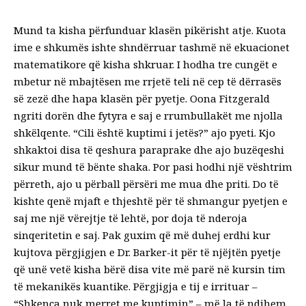
Mund ta kisha përfunduar klasën pikërisht atje. Kuota
ime e shkumës ishte shndërruar tashmë në ekuacionet
matematikore që kisha shkruar. I hodha tre cungët e
mbetur në mbajtësen me rrjetë teli në cep të dërrasës
së zezë dhe hapa klasën për pyetje. Oona Fitzgerald
ngriti dorën dhe fytyra e saj e rrumbullakët me njolla
shkëlqente. “Cili është kuptimi i jetës?” ajo pyeti. Kjo
shkaktoi disa të qeshura paraprake dhe ajo buzëqeshi
sikur mund të bënte shaka. Por pasi hodhi një vështrim
përreth, ajo u përball përsëri me mua dhe priti. Do të
kishte qenë mjaft e thjeshtë për të shmangur pyetjen e
saj me një vërejtje të lehtë, por doja të nderoja
sinqeritetin e saj. Pak guxim që më duhej erdhi kur
kujtova përgjigjen e Dr. Barker-it për të njëjtën pyetje
që unë vetë kisha bërë disa vite më parë në kursin tim
të mekanikës kuantike. Përgjigja e tij e irrituar –
“Shkenca nuk merret me kuptimin” – më la të ndihem