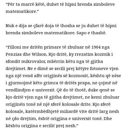
“Për ta marrë këtë, duhet të hipni brenda simboleve
matematikore.”
Nuk e dija se çfarë doja të thosha se ju duhet të hipni
brenda simboleve matematikore. Sapo e thashë.
“Filloni me dritën primare të zbuluar në 1964 nga
Penzias dhe Wilson. Kjo dritë, ky rrezatim kozmik i
sfondit mikrovalor, mbërrin këtu nga të gjitha
drejtimet. Ne e dimë se secili prej këtyre fotoneve vjen
nga një vend afër origjinës së kozmosit, kështu që nëse
i gjurmojmë këto grimca të dritës prapa, ne çojmë në
vendlindjen e universit. Që do të thotë, duke qenë se
kjo dritë vjen nga të gjitha drejtimet, ne kemi zbuluar
origjinën tonë në një sferë kolosale drite. Kjo sferë
kolosale, katërmbëdhjetë miliardë vite dritë larg nesh
në çdo drejtim, është origjina e universit tonë. Dhe
kështu origjina e secilit prej nesh.”