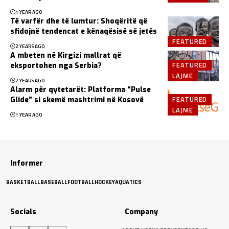
1 YEAR AGO
Të varfër dhe të lumtur: Shoqëritë që
sfidojnë tendencat e kënaqësisë së jetës
FEATURED
2 YEARS AGO
A mbeten në Kirgizi mallrat që
FEATURED
eksportohen nga Serbia?
LAJME
2 YEARS AGO
Alarm për qytetarët: Platforma “Pulse
FEATURED
Glide” si skemë mashtrimi në Kosovë
LAJME
1 YEAR AGO
Informer
BASKETBALL
BASEBALL
FOOTBALL
HOCKEY
AQUATICS
Socials
Company