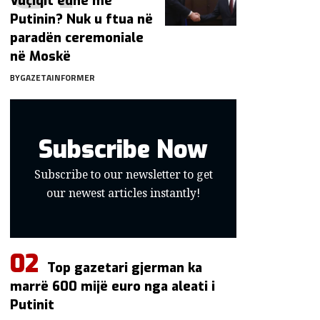
Vuçiqit edhe me
Putinin? Nuk u ftua në
paradën ceremoniale
në Moskë
BY
GAZETAINFORMER
Subscribe Now
Subscribe to our newsletter to get
our newest articles instantly!
Top gazetari gjerman ka
marrë 600 mijë euro nga aleati i
Putinit