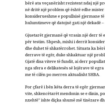
bërë ata veçanërisht rezistent ndaj një p
në dritë një problem që është edhe mister 
konsiderueshme e popullsisë gjermane të 
hulumtimeve që datojnë gati një dekadë – 
Gjuetarët gjermanë që vrasin një derr të 
për testim. Shpesh, mishi i derrit konsi
dhe duhet të shkatërrohet. Situata ka bër
derrave të egër, duke shkaktuar një proble
Gjatë disa viteve të fundit, ai derr
popullat
nga sfera e delikatesës së lojërave të egr
me të cilën po merren aktualisht SHBA.
Por çfarë i bën këta derra të egër gjerma
vite, shkencëtarët mendonin se e dinin, po
nxehtë” ishte diçka shumë më tinëzare dhe