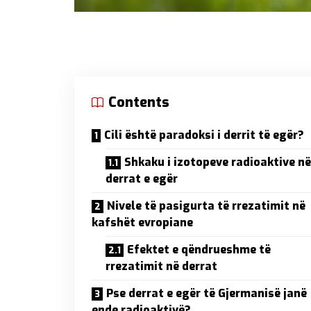
Contents
Cili është paradoksi i derrit të egër?
Shkaku i izotopeve radioaktive në
derrat e egër
Nivele të pasigurta të rrezatimit në
kafshët evropiane
Efektet e qëndrueshme të
rrezatimit në derrat
Pse derrat e egër të Gjermanisë janë
ende radioaktivë?