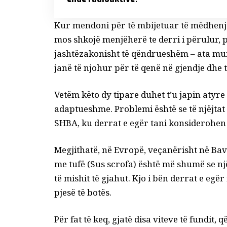
Kur mendoni për të mbijetuar të mëdhenj
mos shkojë menjëherë te derri i përulur, 
jashtëzakonisht të qëndrueshëm – ata mun
janë të njohur për të qenë në gjendje dhe 
Vetëm këto dy tipare duhet t’u japin atyre 
adaptueshme. Problemi është se të njëjtat k
SHBA, ku derrat e egër tani konsiderohen
Megjithatë, në Evropë, veçanërisht në Bava
me tufë (
Sus scrofa
) është më shumë se nj
të mishit të gjahut. Kjo i bën derrat e eg
pjesë të botës.
Për fat të keq, gjatë disa viteve të fundi