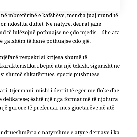
 në mbretërinë e kafshëve, mendja juaj mund të
por ndoshta duhet. Në natyrë, derrat janë
d të lulëzojnë pothuajse në çdo mjedis – dhe ata
të gatshëm të hanë pothuajse çdo gjë.
njëfarë respekti si krijesa shumë të
arakteristika i bëjnë ata një telash, sigurisht në
 si shumë shkatërrues.
specie pushtuese
.
ri, Gjermani, mishi i derrit të egër me flokë dhe
ë delikatesë; është një nga format më të njohura
ër një gurore të preferuar mes gjuetarëve në atë
t, qëndrueshmëria e natyrshme e atyre derrave i ka