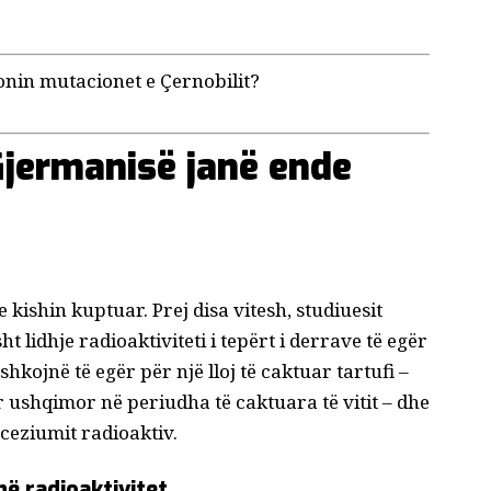
onin mutacionet e Çernobilit?
Gjermanisë janë ende
ishin kuptuar. Prej disa vitesh, studiuesit
sht
lidhje
radioaktiviteti i tepërt i derrave të egër
 shkojnë të egër për një lloj të caktuar
tartufi
–
r ushqimor në periudha të caktuara të vitit – dhe
ë ceziumit radioaktiv.
në radioaktivitet