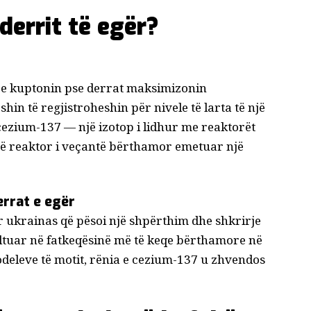
 derrit të egër?
ta e kuptonin pse derrat maksimizonin
in të regjistroheshin për nivele të larta të një
ezium-137
— një izotop i lidhur me reaktorët
jë reaktor i veçantë bërthamor
emetuar
një
errat e egër
r ukrainas që pësoi një shpërthim dhe shkrirje
ultuar në fatkeqësinë më të keqe bërthamore në
deleve të motit, rënia e cezium-137 u zhvendos