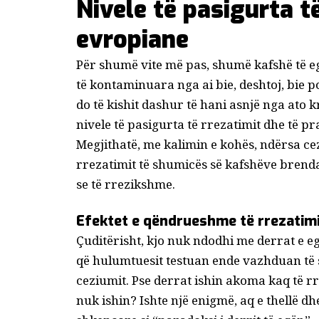
Nivele të pasigurta t
evropiane
Për shumë vite më pas, shumë kafshë të e
të kontaminuara nga ai
bie, deshtoj, bie p
do të kishit dashur të hani asnjë nga ato kr
nivele të pasigurta të rrezatimit dhe të p
Megjithatë, me kalimin e kohës, ndërsa ce
rrezatimit të shumicës së kafshëve brend
se të rrezikshme.
Efektet e qëndrueshme të rrezatimi
Çuditërisht, kjo nuk ndodhi me derrat e e
që hulumtuesit testuan ende vazhduan të s
ceziumit. Pse derrat ishin akoma kaq të rr
nuk ishin? Ishte një enigmë, aq e thellë d