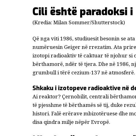
Cili është paradoksi i
(Kredia: Milan Sommer/Shutterstock)
Që nga viti 1986, studiuesit besonin se a
numëruesin Geiger në rrezatim. Ata priresh
izotopi radioaktiv të caktuar të njohur si
c
bërthamorë, ndër të tjera. Dhe në 1986, n
grumbull i tërë cezium-137 në atmosferë.
Shkaku i izotopeve radioaktive në d
Ai reaktor?
Çernobilit
, centrali bërthamo
të pjesshme të bërthamës së tij, duke rez
histori. Falë erërave mbizotëruese dhe mo
disa qindra milje nëpër Evropë.