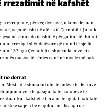
ë rrezatimit në kafshët
gra evropiane, përveç derrave, u konsideruan
oshte
, veçanërisht në afërsi të Çernobilit. Ju nuk
ijesa nëse nuk do të ishit të përgatitur të thithni
ranoni rreziqet shëndetësore që mund të sjellin.
zium-137 nga Çernobili u shpërnda, nivelet e
a zonës masive të rënies ranë në nivele më pak
t në derrat
gër. Mostrat e stomakut dhe të indeve të derrave
hfaqnin nivele të pasigurta të izotopeve të
ezatuar kur kafshët e tjera në të njëjtat habitate
he mistike saqë u bë e njohur në disa qarqe