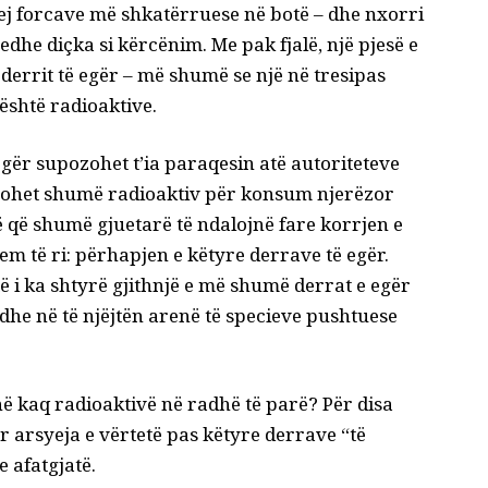
rej forcave më shkatërruese në botë – dhe nxorri
edhe diçka si kërcënim. Me pak fjalë, një pjesë e
derrit të egër – më shumë se
një në tre
sipas
është radioaktive.
egër supozohet t’ia paraqesin atë autoriteteve
derohet shumë radioaktiv për konsum njerëzor
ë që shumë gjuetarë të ndalojnë fare korrjen e
m të ri: përhapjen e këtyre derrave të egër.
ë
i ka shtyrë gjithnjë e më shumë derrat e egër
a dhe në të njëjtën arenë të specieve pushtuese
në kaq radioaktivë në radhë të parë? Për disa
r arsyeja e vërtetë pas këtyre derrave “të
 afatgjatë.