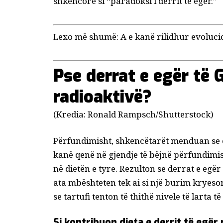
shkencore si “
paradoksi i derrit të egër
.”
Lexo më shumë:
A e kanë rilidhur evoluci
Pse derrat e egër të 
radioaktivë?
(Kredia: Ronald Rampsch/Shutterstock)
Përfundimisht, shkencëtarët menduan se e k
kanë qenë në gjendje të bëjnë përfundimi
në dietën e tyre. Rezulton se derrat e egër
ata mbështeten tek ai si një burim kryeso
se tartufi tenton të thithë nivele të larta t
Si kontribuon dieta e derrit të egër 