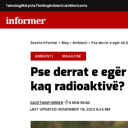
Teknologji
Ndryshe
Thinking
Ambienti
Jetë
Horizonte
Gazeta Informer
>
Blog
>
Ambienti
>
Pse derrat e egër në G
AMBIENTI
MAGAZINE
Pse derrat e egër
kaq radioaktivë?
GAZETAINFORMER
9 MIN READ
LAST UPDATED: NOVEMBER 18, 2023 6:24 AM