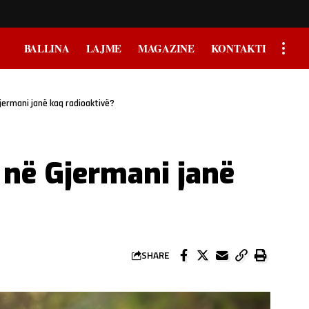
BALLINA
LAJME
MAGAZINE
KONTAKTI
jermani janë kaq radioaktivë?
 në Gjermani janë
SHARE