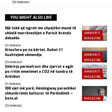
3 YEARS AGO
YOU MIGHT ALSO LIKE
Një tokë që ngroh me shpejtësi mund të
AMBIENTI
shkelë marrëveshjen e Parisit brenda
MAGAZINE
dekadës
1 YEAR AGO
Kriosfera po na bërtet. Duhet t’i
AMBIENTI
kushtojmë vëmendje.
MAGAZINE
3 YEARS AGO
Shkrirja permafrost dhe zjarret e egër
AMBIENTI
po rritin emetimet e CO2 në tundra të
MAGAZINE
Arktikut
1 YEAR AGO
100 vjet më parë, Hemingway parashikoi
shkatërrimin kulturor të Perëndimit –
MAGAZINE
bota.al
2 YEARS AGO