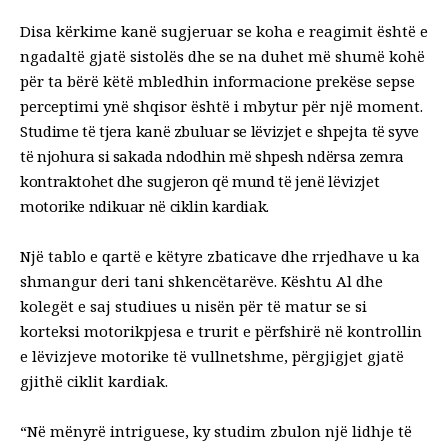
Disa kërkime kanë sugjeruar se koha e reagimit është e
ngadaltë gjatë sistolës dhe se na duhet më shumë kohë
për ta bërë këtë
mbledhin informacione prekëse
sepse
perceptimi ynë shqisor është i mbytur për një moment.
Studime të tjera kanë zbuluar se lëvizjet e shpejta të syve
të njohura si sakada
ndodhin më shpesh
ndërsa zemra
kontraktohet dhe sugjeron që mund të jenë lëvizjet
motorike
ndikuar në ciklin kardiak
.
Një tablo e qartë e këtyre zbaticave dhe rrjedhave u ka
shmangur deri tani shkencëtarëve. Kështu Al dhe
kolegët e saj studiues u nisën për të matur se si
korteksi motorik
pjesa e trurit e përfshirë në kontrollin
e lëvizjeve motorike të vullnetshme, përgjigjet gjatë
gjithë ciklit kardiak.
“Në mënyrë intriguese, ky studim zbulon një lidhje të