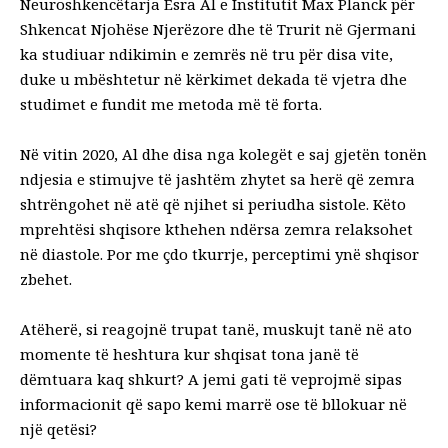
Neuroshkencëtarja Esra Al e Institutit Max Planck për
Shkencat Njohëse Njerëzore dhe të Trurit në Gjermani
ka studiuar ndikimin e zemrës në tru për disa vite,
duke u mbështetur në kërkimet dekada të vjetra dhe
studimet e fundit me metoda më të forta.
Në vitin 2020, Al dhe disa nga kolegët e saj gjetën tonën
ndjesia e stimujve të jashtëm
zhytet sa herë që zemra
shtrëngohet në atë që njihet si
periudha sistole
. Këto
mprehtësi shqisore kthehen ndërsa zemra relaksohet
në diastole. Por me çdo tkurrje, perceptimi ynë shqisor
zbehet.
Atëherë, si reagojnë trupat tanë, muskujt tanë në ato
momente të heshtura kur shqisat tona janë të
dëmtuara kaq shkurt? A jemi gati të veprojmë sipas
informacionit që sapo kemi marrë ose të bllokuar në
një qetësi?