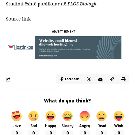
Studimi është publikuar në
PLOS Biologji
.
Source link
- ADVERTISEMENT -
Facebook
What do you think?
Love
Sad
Happy
Sleepy
Angry
Dead
Wink
0
0
0
0
0
0
0