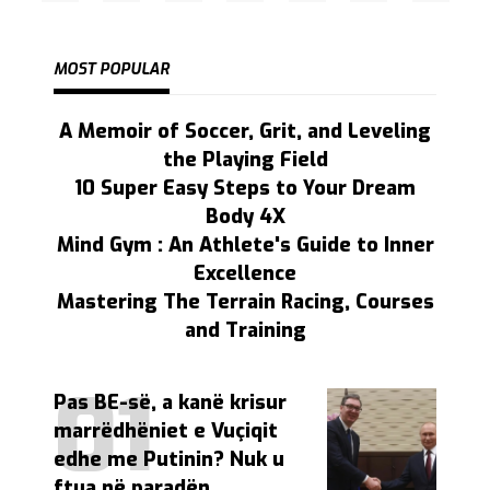
MOST POPULAR
A Memoir of Soccer, Grit, and Leveling
the Playing Field
10 Super Easy Steps to Your Dream
Body 4X
Mind Gym : An Athlete's Guide to Inner
Excellence
Mastering The Terrain Racing, Courses
and Training
Pas BE-së, a kanë krisur
marrëdhëniet e Vuçiqit
edhe me Putinin? Nuk u
ftua në paradën