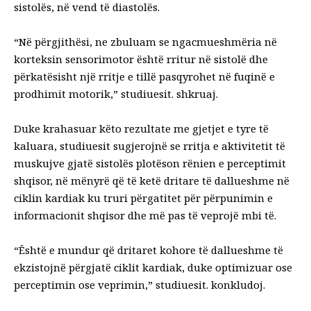
sistolës, në vend të diastolës.
“Në përgjithësi, ne zbuluam se ngacmueshmëria në
korteksin sensorimotor është rritur në sistolë dhe
përkatësisht një rritje e tillë pasqyrohet në fuqinë e
prodhimit motorik,” studiuesit.
shkruaj
.
Duke krahasuar këto rezultate me gjetjet e tyre të
kaluara, studiuesit sugjerojnë se rritja e aktivitetit të
muskujve gjatë sistolës plotëson rënien e perceptimit
shqisor, në mënyrë që të ketë dritare të dallueshme në
ciklin kardiak ku truri përgatitet për përpunimin e
informacionit shqisor dhe më pas të veprojë mbi të.
“Është e mundur që dritaret kohore të dallueshme të
ekzistojnë përgjatë ciklit kardiak, duke optimizuar ose
perceptimin ose veprimin,” studiuesit.
konkludoj
.