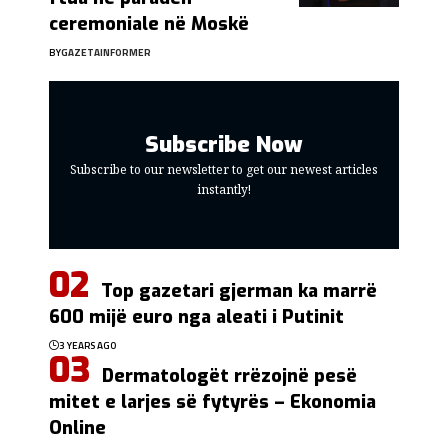
ceremoniale në Moskë
BY
GAZETAINFORMER
Subscribe Now
Subscribe to our newsletter to get our newest articles
instantly!
Top gazetari gjerman ka marrë
600 mijë euro nga aleati i Putinit
3 YEARS AGO
Dermatologët rrëzojnë pesë
mitet e larjes së fytyrës – Ekonomia
Online