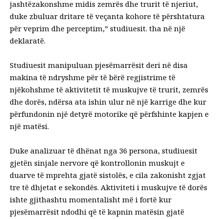
jashtëzakonshme midis zemrës dhe trurit të njeriut,
duke zbuluar dritare të veçanta kohore të përshtatura
për veprim dhe perceptim,” studiuesit.
tha
në një
deklaratë.
Studiuesit manipuluan pjesëmarrësit deri në disa
makina të ndryshme për të bërë regjistrime të
njëkohshme të aktivitetit të muskujve të trurit, zemrës
dhe dorës, ndërsa ata ishin ulur në një karrige dhe kur
përfundonin një detyrë motorike që përfshinte kapjen e
një matësi.
Duke analizuar të dhënat nga 36 persona, studiuesit
gjetën sinjale nervore që kontrollonin muskujt e
duarve të mprehta gjatë sistolës, e cila zakonisht zgjat
tre të dhjetat e sekondës. Aktiviteti i muskujve të dorës
ishte gjithashtu momentalisht më i fortë kur
pjesëmarrësit ndodhi që të kapnin matësin gjatë