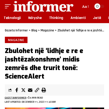
Aa
Teknologji
Ndryshe
Thinking
Ambienti
Jetë
Gazeta Informer
>
Blog
>
Magazine
>
Zbulohet një ‘lidhje e re e jashtëzakonshme’ midis zemrës dhe trurit tonë: ScienceAlert
MAGAZINE
Zbulohet një ‘lidhje e re e
jashtëzakonshme’ midis
zemrës dhe trurit tonë:
ScienceAlert
GAZETAINFORMER
4 MIN READ
LAST UPDATED: DECEMBER 11, 2023 11:40 AM