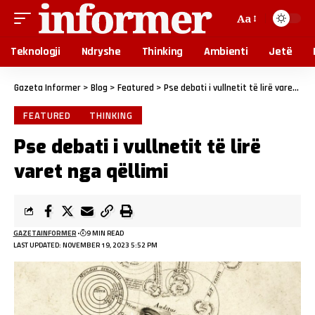
Aa
Teknologji
Ndryshe
Thinking
Ambienti
Jetë
Gazeta Informer
>
Blog
>
Featured
>
Pse debati i vullnetit të lirë varet nga qëllimi
FEATURED
THINKING
Pse debati i vullnetit të lirë
varet nga qëllimi
GAZETAINFORMER
9 MIN READ
LAST UPDATED: NOVEMBER 19, 2023 5:52 PM