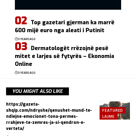
Top gazetari gjerman ka marrë
600 mijë euro nga aleati i Putinit
3 YEARS AGO
Dermatologët rrëzojnë pesë
mitet e larjes së fytyrës – Ekonomia
Online
3 YEARS AGO
YOU MIGHT ALSO LIKE
https://gazeta-
FEATURED
shqip.com/ndryshe/qenushet-mund-te-
LAJME
ndiejne-emocionet-tona-permes-
rrahjeve-te-zemres-ja-si-qendron-e-
verteta/