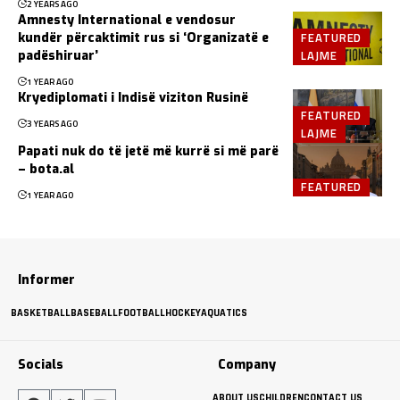
2 YEARS AGO
Amnesty International e vendosur
FEATURED
kundër përcaktimit rus si ‘Organizatë e
LAJME
padëshiruar’
1 YEAR AGO
Kryediplomati i Indisë viziton Rusinë
FEATURED
3 YEARS AGO
LAJME
Papati nuk do të jetë më kurrë si më parë
– bota.al
FEATURED
1 YEAR AGO
Informer
BASKETBALL
BASEBALL
FOOTBALL
HOCKEY
AQUATICS
Socials
Company
ABOUT US
CHILDREN
CONTACT US