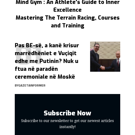
Mind Gym : An Athlete's Guide to Inner
Excellence
Mastering The Terrain Racing, Courses
and Training
Pas BE-së, a kanë krisur
marrëdhëniet e Vuçiqit
edhe me Putinin? Nuk u
ftua në paradën
ceremoniale në Moskë
BY
GAZETAINFORMER
Subscribe Now
Subscribe to our newsletter to get our newest articles
instantly!