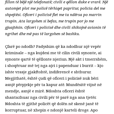
fillon të bëjë një telefonatë; civili e qëllon duke e vrarë. Një
automjet plot me policë tërhiqet papritur, policia del me
shpejtësi. Oficeri i policisë flet me ta ndërsa po marrin
trupin. Ata largohen si befas, me trupin por jo me
gjuajtësin. Oficeri i policisë dhe civili shikojnë avionin të
ngrihet dhe më pas të largohen së bashku.
Çfarë po ndodh? Padyshim që ka ndodhur një vepër
kriminale – nga kujdesi me të cilin civili synonte, ai
synonte qartë të qëllonte njeriun. Një akt i tmerrshëm,
i shoqëruar më tej nga ajri i papenduar i burrit – kjo
ishte vrasje gjakftohtë, indiferencë e shthurur.
Megjithatë, është çudi që oficeri i policisë nuk bëri
asnjë përpjekje për ta kapur atë. Mundësitë vijnë në
mendje, asnjë e mirë. Ndoshta oficeri është
shantazhuar nga civili për të parë nga ana tjetër.
Ndoshta të gjithë policët që dolën në skenë janë të
korruptuar, në xhepin e ndonjë karteli droge. Apo