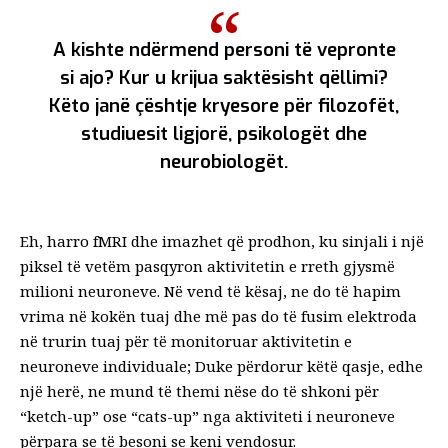
A kishte ndërmend personi të vepronte
si ajo? Kur u krijua saktësisht qëllimi?
Këto janë çështje kryesore për filozofët,
studiuesit ligjorë, psikologët dhe
neurobiologët.
Eh, harro fMRI dhe imazhet që prodhon, ku sinjali i një
piksel të vetëm pasqyron aktivitetin e rreth gjysmë
milioni neuroneve. Në vend të kësaj, ne do të hapim
vrima në kokën tuaj dhe më pas do të fusim elektroda
në trurin tuaj për të monitoruar aktivitetin e
neuroneve individuale; Duke përdorur këtë qasje, edhe
një herë, ne mund të themi nëse do të shkoni për
“ketch-up” ose “cats-up” nga aktiviteti i neuroneve
përpara se të besoni se keni vendosur.