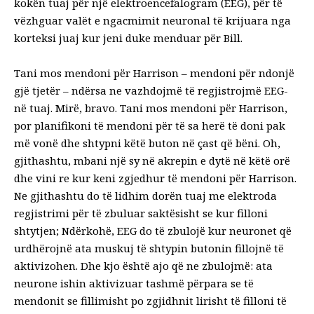
kokën tuaj për një elektroencefalogram (EEG), për të
vëzhguar valët e ngacmimit neuronal të krijuara nga
korteksi juaj kur jeni duke menduar për Bill.
Tani mos mendoni për Harrison – mendoni për ndonjë
gjë tjetër – ndërsa ne vazhdojmë të regjistrojmë EEG-
në tuaj. Mirë, bravo. Tani mos mendoni për Harrison,
por planifikoni të mendoni për të sa herë të doni pak
më vonë dhe shtypni këtë buton në çast që bëni. Oh,
gjithashtu, mbani një sy në akrepin e dytë në këtë orë
dhe vini re kur keni zgjedhur të mendoni për Harrison.
Ne gjithashtu do të lidhim dorën tuaj me elektroda
regjistrimi për të zbuluar saktësisht se kur filloni
shtytjen; Ndërkohë, EEG do të zbulojë kur neuronet që
urdhërojnë ata muskuj të shtypin butonin fillojnë të
aktivizohen. Dhe kjo është ajo që ne zbulojmë: ata
neurone ishin aktivizuar tashmë përpara se të
mendonit se fillimisht po zgjidhnit lirisht të filloni të