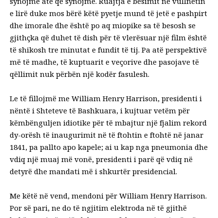
synojmë atë që synojmë. Ruajtja e besimit në vullnetin
e lirë duke mos bërë këtë pyetje mund të jetë e pashpirt
dhe imorale dhe është po aq miopike sa të besosh se
gjithçka që duhet të dish për të vlerësuar një film është
të shikosh tre minutat e fundit të tij. Pa atë perspektivë
më të madhe, të kuptuarit e veçorive dhe pasojave të
qëllimit nuk përbën një kodër fasulesh.
Le të fillojmë me William Henry Harrison, presidenti i
nëntë i Shteteve të Bashkuara, i kujtuar vetëm për
këmbënguljen idiotike për të mbajtur një fjalim rekord
dy-orësh të inaugurimit në të ftohtin e ftohtë në janar
1841, pa pallto apo kapele; ai u kap nga pneumonia dhe
vdiq një muaj më vonë, presidenti i parë që vdiq në
detyrë dhe mandati më i shkurtër presidencial.
Me këtë në vend, mendoni për William Henry Harrison.
Por së pari, ne do të ngjitim elektroda në të gjithë