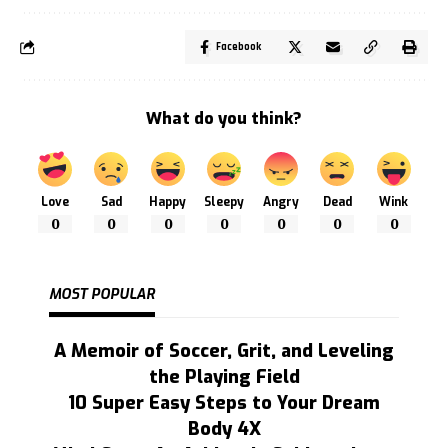
Facebook
What do you think?
Love
Sad
Happy
Sleepy
Angry
Dead
Wink
0
0
0
0
0
0
0
MOST POPULAR
A Memoir of Soccer, Grit, and Leveling
the Playing Field
10 Super Easy Steps to Your Dream
Body 4X