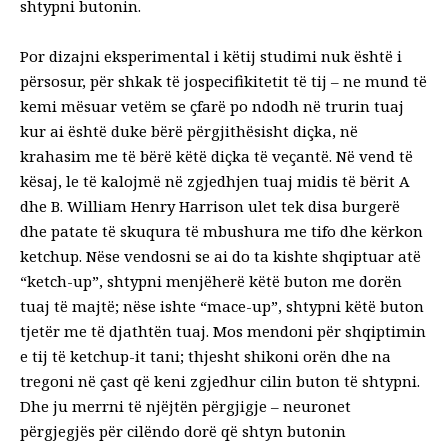
shtypni butonin.
Por dizajni eksperimental i këtij studimi nuk është i
përsosur, për shkak të jospecifikitetit të tij – ne mund të
kemi mësuar vetëm se çfarë po ndodh në trurin tuaj
kur ai është duke bërë përgjithësisht diçka, në
krahasim me të bërë këtë diçka të veçantë. Në vend të
kësaj, le të kalojmë në zgjedhjen tuaj midis të bërit A
dhe B. William Henry Harrison ulet tek disa burgerë
dhe patate të skuqura të mbushura me tifo dhe kërkon
ketchup. Nëse vendosni se ai do ta kishte shqiptuar atë
“ketch-up”, shtypni menjëherë këtë buton me dorën
tuaj të majtë; nëse ishte “mace-up”, shtypni këtë buton
tjetër me të djathtën tuaj. Mos mendoni për shqiptimin
e tij të ketchup-it tani; thjesht shikoni orën dhe na
tregoni në çast që keni zgjedhur cilin buton të shtypni.
Dhe ju merrni të njëjtën përgjigje – neuronet
përgjegjës për cilëndo dorë që shtyn butonin