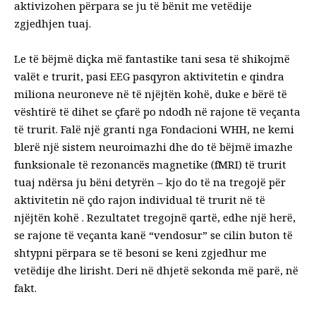
aktivizohen përpara se ju të bënit me vetëdije
zgjedhjen tuaj.
Le të bëjmë diçka më fantastike tani sesa të shikojmë
valët e trurit, pasi EEG pasqyron aktivitetin e qindra
miliona neuroneve në të njëjtën kohë, duke e bërë të
vështirë të dihet se çfarë po ndodh në rajone të veçanta
të trurit. Falë një granti nga Fondacioni WHH, ne kemi
blerë një sistem neuroimazhi dhe do të bëjmë imazhe
funksionale të rezonancës magnetike (fMRI) të trurit
tuaj ndërsa ju bëni detyrën – kjo do të na tregojë për
aktivitetin në çdo rajon individual të trurit në të
njëjtën kohë . Rezultatet tregojnë qartë, edhe një herë,
se rajone të veçanta kanë “vendosur” se cilin buton të
shtypni përpara se të besoni se keni zgjedhur me
vetëdije dhe lirisht. Deri në dhjetë sekonda më parë, në
fakt.