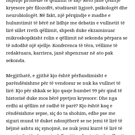
ndjenjë pronësie të qëllimit të saj? Këto janë çështje
kryesore për filozofët, studiuesit ligjorë, psikologët dhe
neurobiologët. Në fakt, një përqindje e madhe e
hulumtimit të bërë në lidhje me debatin e vullnetit të
lirë sillet rreth qëllimit, shpesh duke ekzaminuar
mikroskopikisht rolin e qëllimit në sekonda përpara se
të ndodhë një sjellje. Konferenca të tëra, vëllime të
redaktuara, karriera, janë shpenzuar në ato pak
sekonda.
Megjithatë, e gjithë kjo është përfundimisht e
parëndësishme për të vendosur se nuk ka vullnet të
lirë. Kjo për shkak se kjo qasje humbet 99 për qind të
historisë duke mos bërë pyetjen kryesore: Dhe nga
erdhi ai qëllim në radhë të parë? Kjo është kaq e
rëndësishme sepse, siç do ta shohim, edhe pse me
siguri mund të duket ndonjëherë se ne jemi të lirë të
bëjmë ashtu siç synojmë, ne nuk jemi kurrë të lirë të