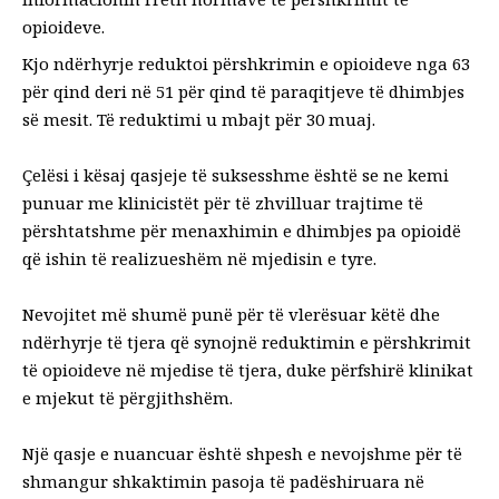
opioideve.
Kjo ndërhyrje reduktoi përshkrimin e opioideve nga
63
për qind deri në 51 për qind të paraqitjeve të dhimbjes
së mesit
. Të
reduktimi u mbajt për 30 muaj
.
Çelësi i kësaj qasjeje të suksesshme është se ne kemi
punuar me klinicistët për të zhvilluar trajtime të
përshtatshme për menaxhimin e dhimbjes pa opioidë
që ishin të realizueshëm në mjedisin e tyre.
Nevojitet më shumë punë për të vlerësuar këtë dhe
ndërhyrje të tjera që synojnë reduktimin e përshkrimit
të opioideve në mjedise të tjera, duke përfshirë klinikat
e mjekut të përgjithshëm.
Një qasje e nuancuar është shpesh e nevojshme për të
shmangur shkaktimin
pasoja të padëshiruara
në