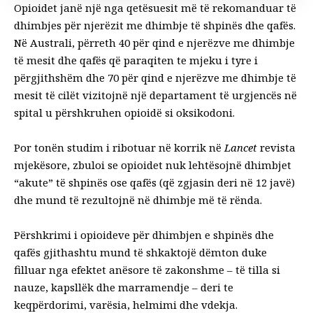
Opioidet janë një nga qetësuesit më të rekomanduar të
dhimbjes për njerëzit me dhimbje të shpinës dhe qafës.
Në Australi, përreth
40 për qind e njerëzve
me dhimbje
të mesit dhe qafës që paraqiten te mjeku i tyre i
përgjithshëm dhe
70 për qind e njerëzve
me dhimbje të
mesit të cilët vizitojnë një departament të urgjencës në
spital u përshkruhen opioidë si oksikodoni.
Por tonën
studim i ri
botuar në korrik në
Lancet
revista
mjekësore, zbuloi se opioidet nuk lehtësojnë dhimbjet
“akute” të shpinës ose qafës (që zgjasin deri në 12 javë)
dhe mund të rezultojnë në dhimbje më të rënda.
Përshkrimi i opioideve për dhimbjen e shpinës dhe
qafës gjithashtu mund të shkaktojë
dëmton
duke
filluar nga efektet anësore të zakonshme – të tilla si
nauze, kapsllëk dhe marramendje – deri te
keqpërdorimi, varësia, helmimi dhe vdekja
.