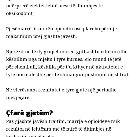
ndërprerë efektet lehtësuese të dhimbjes të
oksikodonit.
Pjesëmarrësit morën opioidin ose
placebo
për një
maksimum prej gjashtë javësh.
Njerëzit në të dy grupet morën gjithashtu
edukim dhe
këshillim
nga mjeku i tyre kurues. Kjo mund të jetë,
për shembull, këshilla për t’u kthyer në aktivitetet e
tyre normale dhe për të shmangur pushimin në shtrat.
Ne vlerësuam rezultatet e tyre gjatë një periudhe
njëvjeçare.
Çfarë gjetëm?
Pas gjashtë javësh trajtim, marrja e opioideve nuk
rezultoi në lehtësim më të mirë të dhimbjes në
krahasim me placebo.