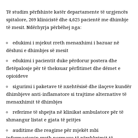
Të
studim
përfshinte katër departamente të urgjencës
spitalore, 269 klinicistë dhe 4,625 pacientë me dhimbje
të mesit. Ndërhyrja përbëhej nga:
edukimi i mjekut rreth
menaxhimi i bazuar në
dëshmi
e dhimbjes së mesit
edukimi i pacientit duke përdorur postera dhe
fletëpalosje për të theksuar përfitimet dhe dëmet e
opioideve
sigurimi i paketave të nxehtësisë dhe ilaçeve kundër
dhimbjeve anti-inflamatore si trajtime alternative të
menaxhimit të dhimbjes
referime të shpejta në klinikat ambulatore për të
shmangur listat e gjata të pritjes
auditime dhe reagime për mjekët mbi
informacionin rreth normave të përshkrimit të