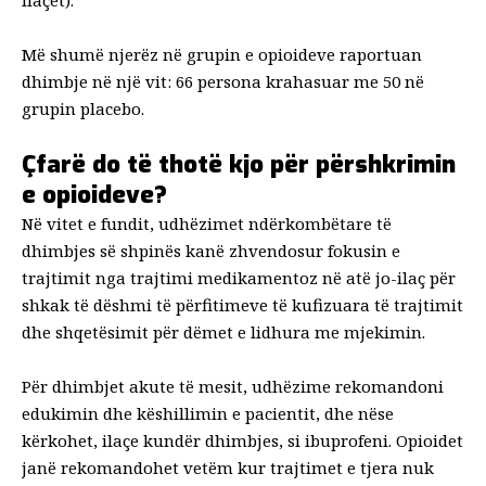
Më shumë njerëz në grupin e opioideve raportuan
dhimbje në një vit: 66 persona krahasuar me 50 në
grupin placebo.
Çfarë do të thotë kjo për përshkrimin
e opioideve?
Në vitet e fundit, udhëzimet ndërkombëtare të
dhimbjes së shpinës kanë zhvendosur fokusin e
trajtimit nga trajtimi medikamentoz në atë jo-ilaç për
shkak të
dëshmi
të përfitimeve të kufizuara të trajtimit
dhe shqetësimit për dëmet e lidhura me mjekimin.
Për dhimbjet akute të mesit,
udhëzime
rekomandoni
edukimin dhe këshillimin e pacientit, dhe nëse
kërkohet, ilaçe kundër dhimbjes, si ibuprofeni. Opioidet
janë
rekomandohet vetëm
kur trajtimet e tjera nuk