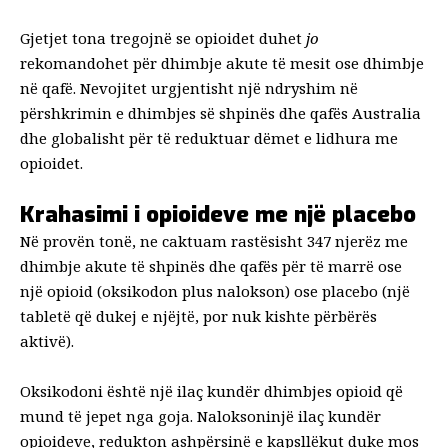
Gjetjet tona tregojnë se opioidet duhet
jo
rekomandohet për dhimbje akute të mesit ose dhimbje
në qafë. Nevojitet urgjentisht një ndryshim në
përshkrimin e dhimbjes së shpinës dhe qafës
Australia
dhe
globalisht
për të reduktuar dëmet e lidhura me
opioidet.
Krahasimi i opioideve me një placebo
Në provën tonë, ne caktuam rastësisht 347 njerëz me
dhimbje akute të shpinës dhe qafës për të marrë ose
një opioid (oksikodon plus nalokson) ose
placebo
(një
tabletë që dukej e njëjtë, por nuk kishte përbërës
aktivë).
Oksikodoni është një ilaç kundër dhimbjes opioid që
mund të jepet nga goja.
Naloksoni
një ilaç kundër
opioideve, redukton ashpërsinë e kapsllëkut duke mos