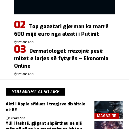
Top gazetari gjerman ka marrë
600 mijë euro nga aleati i Putinit
3 YEARS AGO
Dermatologët rrëzojnë pesë
mitet e larjes së fytyrës – Ekonomia
Online
3 YEARS AGO
YOU MIGHT ALSO LIKE
Akti i Apple sfidues i tregjeve dixhitale
në BE
MAGAZINE
3 YEARS AGO
Ylli i lashtë, gjigant shpërtheu në një