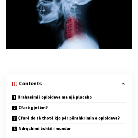
Contents
Krahasimi i opioideve me një placebo
Çfarë gjetëm?
Çfarë do të thotë kjo për përshkrimin e opioideve?
Ndryshimi është i mundur