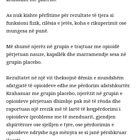
As nuk kishte përfitime për rezultate të tjera si
funksioni fizik, cilësia e jetës, koha e rikuperimit ose
mungesa në punë.
Më shumë njerëz në grupin e trajtuar me opioidë
përjetuan nauze, kapsllëk dhe marramendje sesa në
grupin placebo.
Rezultatet në një vit theksojnë dëmin e mundshëm
afatgjatë të opioideve edhe me përdorim afatshkurtër.
Krahasuar me grupin placebo, njerëzit në grupin e
opioideve përjetuan dhimbje pak më të rënda dhe
raportuan një rrezik më të lartë të
keqpërdorimi i
opioideve
(probleme me të menduarit, gjendjen
shpirtërore ose sjelljen e tyre, ose përdorimin e
opioideve ndryshe nga mënyra se si janë përshkruar
ilaçet).