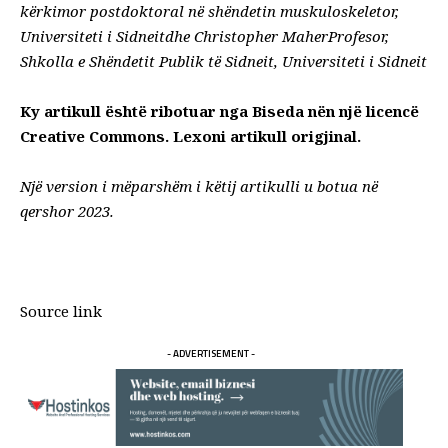
kërkimor postdoktoral në shëndetin muskuloskeletor,
Universiteti i Sidneit
dhe
Christopher Maher
Profesor,
Shkolla e Shëndetit Publik të Sidneit,
Universiteti i Sidneit
Ky artikull është ribotuar nga
Biseda
nën një licencë
Creative Commons. Lexoni
artikull origjinal
.
Një version i mëparshëm i këtij artikulli u botua në
qershor 2023.
Source link
- ADVERTISEMENT -