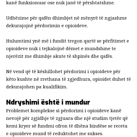
kanë funksionuar ose nuk janë të përshtatshme.
Udhëzime për
qafën
dhimbjet në mënyrë të ngjashme
dekurajojnë përdorimin e opioideve.
Hulumtimi ynë më i fundit tregon qartë se përfitimet e
opioideve nuk i tejkalojnë dëmet e mundshme te
njerëzit me dhimbje akute të shpinës dhe qafës.
Në vend që të këshillohet përdorimi i opioideve për
këto kushte në rrethana të zgjedhura, opioidet duhet të
dekurajohen pa kualifikim.
Ndryshimi është i mundur
Problemet komplekse si përdorimi i opioideve kanë
nevojë për zgjidhje të zgjuara dhe një studim tjetër që
kemi kryer së fundmi ofron të dhëna bindëse se receta
e opioideve mund të reduktohet me sukses.