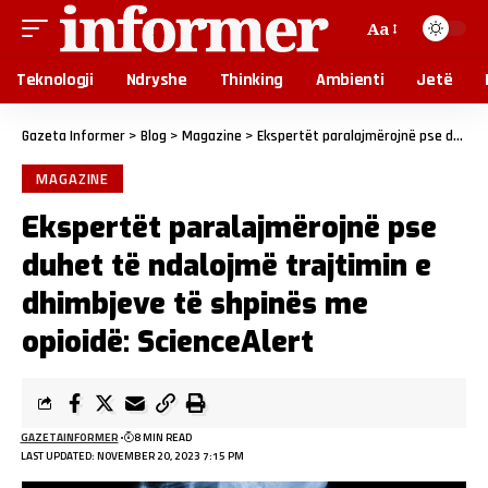
Aa
Teknologji
Ndryshe
Thinking
Ambienti
Jetë
Gazeta Informer
>
Blog
>
Magazine
>
Ekspertët paralajmërojnë pse duhet të ndalojmë trajtimin e dhimbjeve të shpinës me opioidë: ScienceAlert
MAGAZINE
Ekspertët paralajmërojnë pse
duhet të ndalojmë trajtimin e
dhimbjeve të shpinës me
opioidë: ScienceAlert
GAZETAINFORMER
8 MIN READ
LAST UPDATED: NOVEMBER 20, 2023 7:15 PM