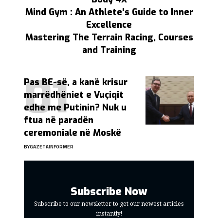
Mind Gym : An Athlete's Guide to Inner
Excellence
Mastering The Terrain Racing, Courses
and Training
Pas BE-së, a kanë krisur
marrëdhëniet e Vuçiqit
edhe me Putinin? Nuk u
ftua në paradën
ceremoniale në Moskë
BY
GAZETAINFORMER
Subscribe Now
Subscribe to our newsletter to get our newest articles
instantly!