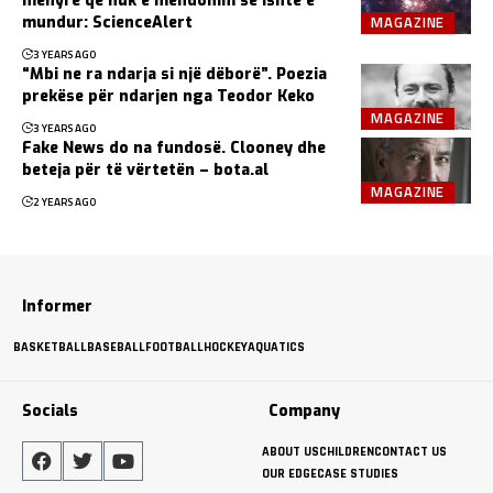
mënyrë që nuk e mendonim se ishte e
MAGAZINE
mundur: ScienceAlert
3 YEARS AGO
“Mbi ne ra ndarja si një dëborë”. Poezia
prekëse për ndarjen nga Teodor Keko
MAGAZINE
3 YEARS AGO
Fake News do na fundosë. Clooney dhe
beteja për të vërtetën – bota.al
MAGAZINE
2 YEARS AGO
Informer
BASKETBALL
BASEBALL
FOOTBALL
HOCKEY
AQUATICS
Socials
Company
ABOUT US
CHILDREN
CONTACT US
OUR EDGE
CASE STUDIES