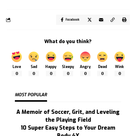
Facebook
What do you think?
Love
Sad
Happy
Sleepy
Angry
Dead
Wink
0
0
0
0
0
0
0
MOST POPULAR
A Memoir of Soccer, Grit, and Leveling
the Playing Field
10 Super Easy Steps to Your Dream
Body 4X