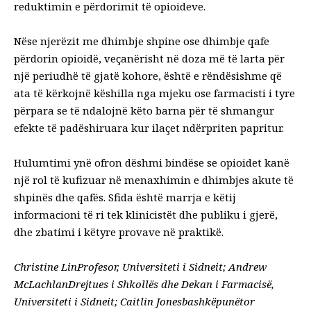
reduktimin e përdorimit të opioideve.
Nëse njerëzit me dhimbje shpine ose dhimbje qafe
përdorin opioidë, veçanërisht në doza më të larta për
një periudhë të gjatë kohore, është e rëndësishme që
ata të kërkojnë këshilla nga mjeku ose farmacisti i tyre
përpara se të ndalojnë këto barna për të shmangur
efekte të padëshiruara kur ilaçet ndërpriten papritur
.
Hulumtimi ynë ofron dëshmi bindëse se opioidet kanë
një rol të kufizuar në menaxhimin e dhimbjes akute të
shpinës dhe qafës. Sfida është marrja e këtij
informacioni të ri tek klinicistët dhe publiku i gjerë,
dhe zbatimi i këtyre provave në praktikë.
Christine Lin
Profesor,
Universiteti i Sidneit
;
Andrew
McLachlan
Drejtues i Shkollës dhe Dekan i Farmacisë,
Universiteti i Sidneit
;
Caitlin Jones
bashkëpunëtor