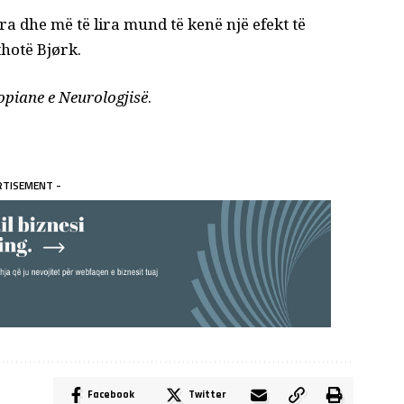
ara dhe më të lira mund të kenë një efekt të
thotë
Bjørk.
piane e Neurologjisë
.
RTISEMENT -
Facebook
Twitter