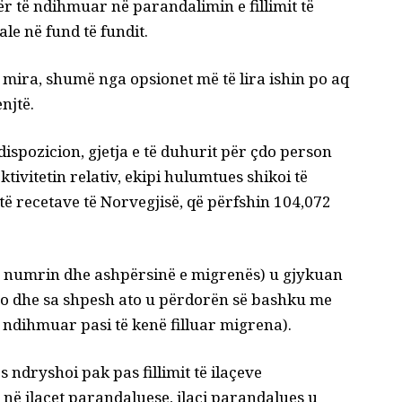
ër të ndihmuar në parandalimin e fillimit të
le në fund të fundit.
ë mira, shumë nga opsionet më të lira ishin po aq
njtë.
 dispozicion
, gjetja e të duhurit për çdo person
ktivitetin relativ, ekipi hulumtues shikoi të
ë recetave të Norvegjisë, që përfshin 104,072
r numrin dhe ashpërsinë e migrenës) u gjykuan
to dhe sa shpesh ato u përdorën së bashku me
të ndihmuar pasi të kenë filluar migrena).
ndryshoi pak pas fillimit të ilaçeve
në ilaçet parandaluese, ilaçi parandalues ​​u