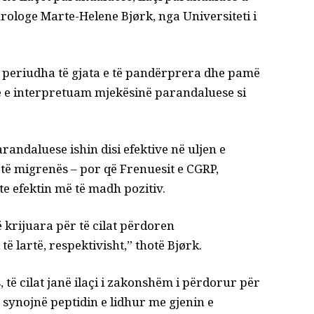
ologe Marte-Helene Bjørk, nga Universiteti i
 periudha të gjata e të pandërprera dhe pamë
ne e interpretuam mjekësinë parandaluese si
arandaluese ishin disi efektive në uljen e
t të migrenës – por që
Frenuesit e CGRP
,
te efektin më të madh pozitiv.
ë krijuara për të cilat përdoren
të lartë, respektivisht,”
thotë
Bjørk.
s
, të cilat janë ilaçi i zakonshëm i përdorur për
synojnë peptidin e lidhur me gjenin e