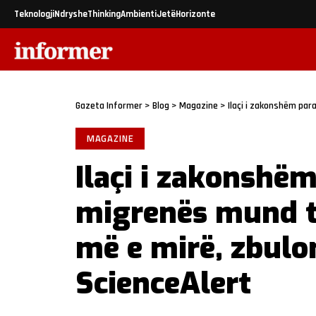
Teknologji
Ndryshe
Thinking
Ambienti
Jetë
Horizonte
Gazeta Informer
>
Blog
>
Magazine
>
Ilaçi i zakonshëm parandalue
MAGAZINE
Ilaçi i zakonshëm 
migrenës mund të
më e mirë, zbulo
ScienceAlert