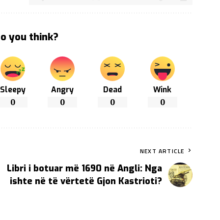
o you think?
Sleepy
Angry
Dead
Wink
0
0
0
0
NEXT ARTICLE
Libri i botuar më 1690 në Angli: Nga
ishte në të vërtetë Gjon Kastrioti?