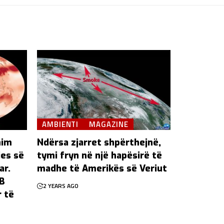
AMBIENTI
MAGAZINE
him
Ndërsa zjarret shpërthejnë,
jes së
tymi fryn në një hapësirë ​​të
ar.
madhe të Amerikës së Veriut
KB
2 YEARS AGO
r të