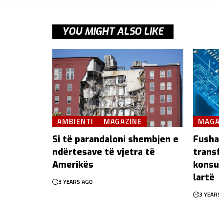
YOU MIGHT ALSO LIKE
AMBIENTI
MAGAZINE
MAGA
Si të parandaloni shembjen e
Fusha
ndërtesave të vjetra të
trans
Amerikës
konsu
lartë
3 YEARS AGO
3 YEAR