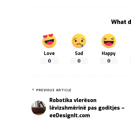
What d
Love
Sad
Happy
0
0
0
PREVIOUS ARTICLE
Robotika vlerëson
lëvizshmërinë pas goditjes –
eeDesignIt.com