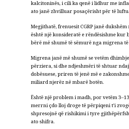
kalcitoninës, i cili
ka qenë i lidhur me
infla
ato janë zhvilluar posaçërisht për të luft
Megjithatë, frenuesit CGRP janë dukshëm më
është një konsideratë e rëndësishme kur b
bërë më shumë të sëmurë nga migrena të 
Migrena janë më shumë se vetëm dhimbje k
përziera, si dhe ndjeshmëri të shtuar ndaj 
dobësuese, priren të jenë
më e zakonshme
miliard
njerëz në mbarë botën.
Është një problem i madh, por vetëm 3–13
merrni çdo lloj droge
të përpiqeni t’i zvog
shpresojnë që rishikimi i tyre gjithëpërfs
ato shifra.