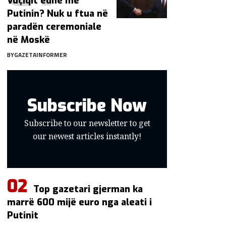
Vuçiqit edhe me
Putinin? Nuk u ftua në
paradën ceremoniale
në Moskë
BY
GAZETAINFORMER
Subscribe Now
Subscribe to our newsletter to get
our newest articles instantly!
Top gazetari gjerman ka
marrë 600 mijë euro nga aleati i
Putinit