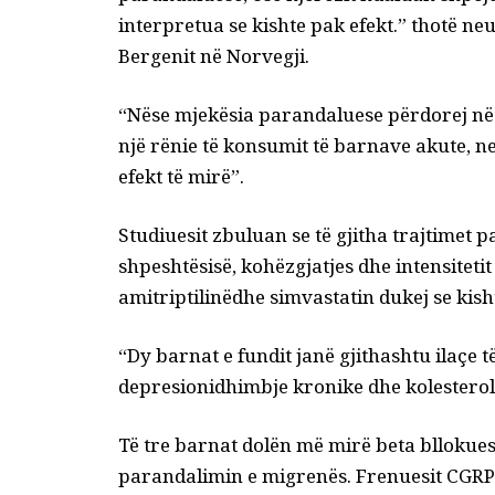
interpretua se kishte pak efekt.”
thotë
neur
Bergenit në Norvegji.
“Nëse mjekësia parandaluese përdorej në
një rënie të konsumit të barnave akute, 
efekt të mirë”.
Studiuesit zbuluan se të gjitha trajtimet p
shpeshtësisë, kohëzgjatjes dhe intensiteti
amitriptilinë
dhe
simvastatin
dukej se kish
“Dy barnat e fundit janë gjithashtu ilaçe t
depresioni
dhimbje kronike dhe kolesterol 
Të tre barnat dolën më mirë
beta bllokue
parandalimin e migrenës. Frenuesit CGRP 