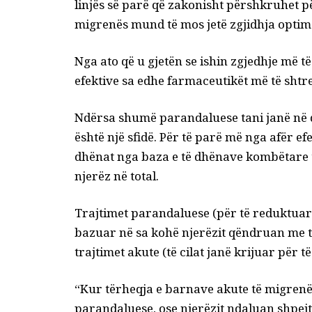
linjës së parë që zakonisht përshkruhet p
migrenës mund të mos jetë zgjidhja optima
Nga ato që u gjetën se ishin zgjedhje më t
efektive sa edhe farmaceutikët më të shtre
Ndërsa shumë parandaluese
tani janë në
është një sfidë. Për të parë më nga afër efe
dhënat nga baza e të dhënave kombëtare t
njerëz në total.
Trajtimet parandaluese
(për të reduktua
bazuar në sa kohë njerëzit qëndruan me 
trajtimet akute (të cilat janë krijuar për 
“Kur tërheqja e barnave akute të migrenës 
parandaluese, ose njerëzit ndaluan shpejt 