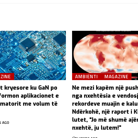
ZINE
AMBIENTI
MAGAZINE
t kryesore ku GaN po
Ne mezi kapëm një pus
formon aplikacionet e
nga nxehtësia e vendos
matorit me volum të
rekordeve muajin e kalu
Ndërkohë, një raport i 
lutet, “Jo më shumë ajë
S AGO
nxehtë, ju lutem!”