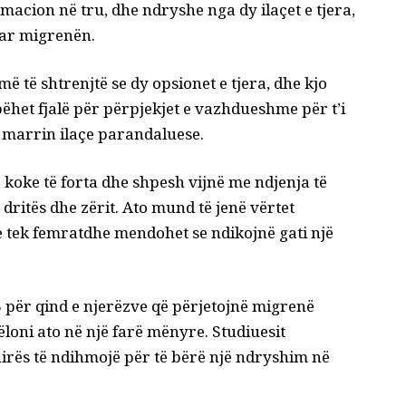
macion në tru, dhe ndryshe nga dy ilaçet e tjera,
uar migrenën.
 të shtrenjtë se dy opsionet e tjera, dhe kjo
ëhet fjalë për përpjekjet e vazhdueshme për t’i
marrin ilaçe parandaluese.
oke të forta dhe shpesh vijnë me ndjenja të
dritës dhe zërit. Ato mund të jenë vërtet
 tek femrat
dhe mendohet se ndikojnë
gati një
 për qind e njerëzve që përjetojnë migrenë
ëloni ato në një farë mënyre. Studiuesit
hirës të ndihmojë për të bërë një ndryshim në