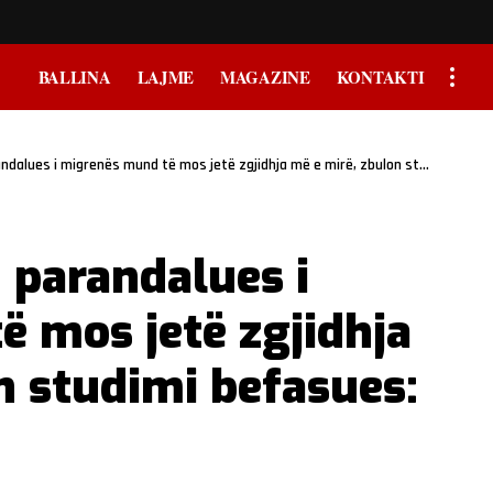
BALLINA
LAJME
MAGAZINE
KONTAKTI
s ​​i migrenës mund të mos jetë zgjidhja më e mirë, zbulon studimi befasues: ScienceAlert
parandalues ​​i
 mos jetë zgjidhja
n studimi befasues: