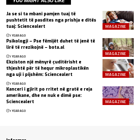
YOU MIGHT ALSO LIKE
Ja se si ta mbani pamjen tuaj të
pushtetit të pasdites nga prishja e ditës
MAGAZINE
tuaj: Sciencealert
1 YEAR AGO
Psikologji – Pse fëmijët duhet të jenë të
lirë të rrezikojnë – bota.al
MAGAZINE
1 YEAR AGO
Ekziston një mënyrë çuditërisht e
thjeshtë për të hequr mikroplastikën
MAGAZINE
nga uji i pijshëm: Sciencealert
1 YEAR AGO
Kanceri i gjirit po rritet në gratë e reja
amerikane, dhe ne nuk e dimë pse:
MAGAZINE
Sciencealert
1 YEAR AGO