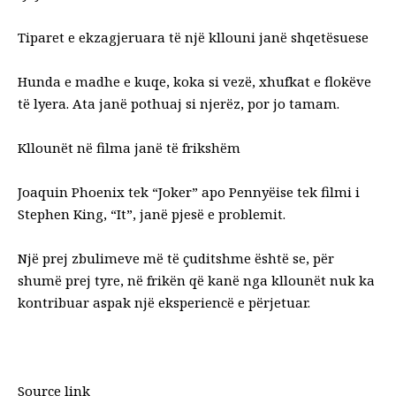
Tiparet e ekzagjeruara të një kllouni janë shqetësuese
Hunda e madhe e kuqe, koka si vezë, xhufkat e flokëve
të lyera. Ata janë pothuaj si njerëz, por jo tamam.
Kllounët në filma janë të frikshëm
Joaquin Phoenix tek “Joker” apo Pennyëise tek filmi i
Stephen King, “It”, janë pjesë e problemit.
Një prej zbulimeve më të çuditshme është se, për
shumë prej tyre, në frikën që kanë nga kllounët nuk ka
kontribuar aspak një eksperiencë e përjetuar.
Source link