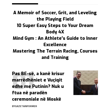
A Memoir of Soccer, Grit, and Leveling
the Playing Field
10 Super Easy Steps to Your Dream
Body 4X
Mind Gym : An Athlete's Guide to Inner
Excellence
Mastering The Terrain Racing, Courses
and Training
Pas BE-së, a kanë krisur
marrëdhëniet e Vuçiqit
edhe me Putinin? Nuk u
ftua në paradën
ceremoniale në Moskë
BY
GAZETAINFORMER