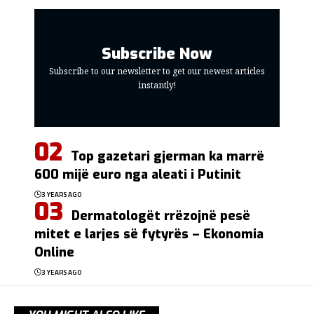
Subscribe Now
Subscribe to our newsletter to get our newest articles
instantly!
Top gazetari gjerman ka marrë
600 mijë euro nga aleati i Putinit
3 YEARS AGO
Dermatologët rrëzojnë pesë
mitet e larjes së fytyrës – Ekonomia
Online
3 YEARS AGO