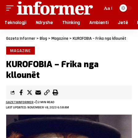
Aa
Teknologji
Ndryshe
Thinking
Ambienti
Jetë
Gazeta Informer
>
Blog
>
Magazine
>
KUROFOBIA – Frika nga kllounët
MAGAZINE
KUROFOBIA – Frika nga
kllounët
GAZETAINFORMER
2 MIN READ
LAST UPDATED: NOVEMBER 18, 2023 6:58 AM