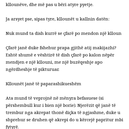
kllounëve, dhe më pas u bëri atyre pyetje.
Ja arsyet pse, sipas tyre, kllounët u kallnin datën:
Nuk mund ta dish kurrë se çfarë po mendon një klloun
Çfarë janë duke fshehur prapa gjithë atij makijazhi?
Eshtë shumë e vështirë të dish çfarë po kalon nëpër
mendjen e një kllouni, me një buzëqeshje apo
ngërdheshje të pikturuar.
Kllounët janë të paparashikueshëm
Ata mund të veprojnë në mënyra befasuese (si
përshembull kur i bien një borie). Njerëzit që janë të
trembur nga akrepat thonë diçka të ngjashme, duke u
shprehur se druhen që akrepi do u kërcejë papritur mbi
fytyrë.