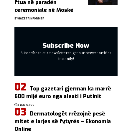
ftua në paradën
ceremoniale në Moskë
BY
GAZETAINFORMER
Subscribe Now
Subscribe to our newsletter to get our newest articles
instantly!
Top gazetari gjerman ka marrë
600 mijë euro nga aleati i Putinit
3 YEARS AGO
Dermatologët rrëzojnë pesë
mitet e larjes së fytyrës – Ekonomia
Online