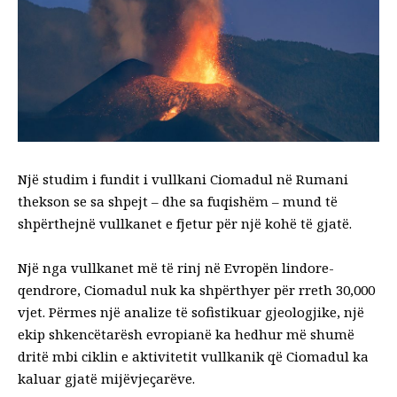
Një studim i fundit i
vullkani Ciomadul
në Rumani
thekson se sa shpejt – dhe sa fuqishëm – mund të
shpërthejnë vullkanet e fjetur për një kohë të gjatë.
Një nga vullkanet më të rinj në Evropën lindore-
qendrore, Ciomadul nuk ka shpërthyer për rreth 30,000
vjet. Përmes një analize të sofistikuar gjeologjike, një
ekip shkencëtarësh evropianë ka hedhur më shumë
dritë mbi ciklin e aktivitetit vullkanik që Ciomadul ka
kaluar gjatë mijëvjeçarëve.