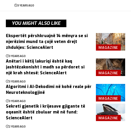
3 YEARS AGO
YOU MIGHT ALSO LIKE
Ekspertët përshkruajnë 14 mënyra se si
njerëzimi mund ta çojë veten drejt
MAGAZINE
zhdukjes: ScienceAlert
3 YEARS AGO
Anëtari i këtij lakuriqi është kaq
jashtëzakonisht i madh sa përdoret si
MAGAZINE
një krah shtesë: ScienceAlert
3 YEARS AGO
Algoritmi i AI-Dekodimi në kohë reale për
Neuroteknologjinë
MAGAZINE
3 YEARS AGO
Sekreti gjenetik i krijesave gjigante të
oqeanit është zbuluar më në fund:
MAGAZINE
ScienceAlert
2 YEARS AGO