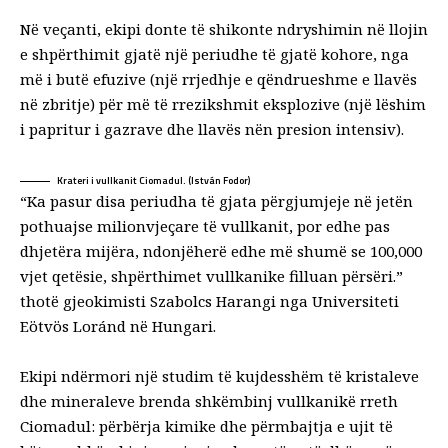
Në veçanti, ekipi donte të shikonte ndryshimin në llojin
e shpërthimit gjatë një periudhe të gjatë kohore, nga
më i butë
efuzive
(një rrjedhje e qëndrueshme e llavës
në zbritje) për më të rrezikshmit
eksplozive
(një lëshim
i papritur i gazrave dhe llavës nën presion intensiv).
Krateri i vullkanit Ciomadul. (István Fodor)
“Ka pasur disa periudha të gjata përgjumjeje në jetën
pothuajse milionvjeçare të vullkanit, por edhe pas
dhjetëra mijëra, ndonjëherë edhe më shumë se 100,000
vjet qetësie, shpërthimet vullkanike filluan përsëri.”
thotë
gjeokimisti Szabolcs Harangi nga Universiteti
Eötvös Loránd në Hungari.
Ekipi ndërmori një studim të kujdesshëm të kristaleve
dhe mineraleve brenda
shkëmbinj vullkanikë
rreth
Ciomadul: përbërja kimike dhe përmbajtja e ujit të