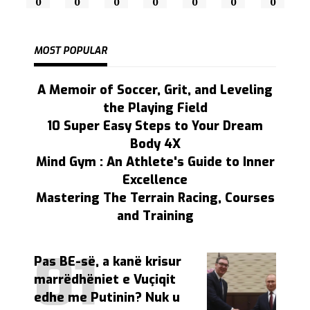
0
0
0
0
0
0
0
MOST POPULAR
A Memoir of Soccer, Grit, and Leveling
the Playing Field
10 Super Easy Steps to Your Dream
Body 4X
Mind Gym : An Athlete's Guide to Inner
Excellence
Mastering The Terrain Racing, Courses
and Training
Pas BE-së, a kanë krisur
marrëdhëniet e Vuçiqit
edhe me Putinin? Nuk u