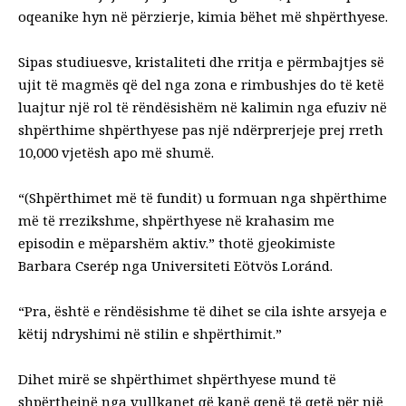
oqeanike hyn në përzierje, kimia bëhet më shpërthyese.
Sipas studiuesve, kristaliteti dhe rritja e përmbajtjes së
ujit të magmës që del nga zona e rimbushjes do të ketë
luajtur një rol të rëndësishëm në kalimin nga efuziv në
shpërthime shpërthyese
pas një ndërprerjeje prej rreth
10,000 vjetësh apo më shumë.
“(Shpërthimet më të fundit) u formuan nga shpërthime
më të rrezikshme, shpërthyese në krahasim me
episodin e mëparshëm aktiv.”
thotë
gjeokimiste
Barbara Cserép nga Universiteti Eötvös Loránd.
“Pra, është e rëndësishme të dihet se cila ishte arsyeja e
këtij ndryshimi në stilin e shpërthimit.”
Dihet mirë se shpërthimet shpërthyese mund të
shpërthejnë nga vullkanet që
kanë qenë të qetë
për një