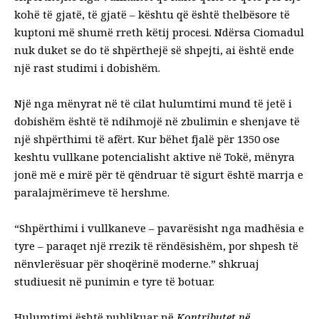
kohë të gjatë, të gjatë – kështu që është thelbësore të
kuptoni më shumë rreth këtij procesi. Ndërsa Ciomadul
nuk duket se do të shpërthejë së shpejti, ai është ende
një rast studimi i dobishëm.
Një nga mënyrat në të cilat hulumtimi mund të jetë i
dobishëm është të ndihmojë në zbulimin e shenjave të
një shpërthimi të afërt. Kur bëhet fjalë për
1350
ose
keshtu
vullkane potencialisht aktive
në Tokë, mënyra
jonë më e mirë për të qëndruar të sigurt është marrja e
paralajmërimeve të hershme.
“Shpërthimi i vullkaneve – pavarësisht nga madhësia e
tyre – paraqet një rrezik të rëndësishëm, por shpesh të
nënvlerësuar për shoqërinë moderne.”
shkruaj
studiuesit në punimin e tyre të botuar.
Hulumtimi është publikuar në
Kontributet në