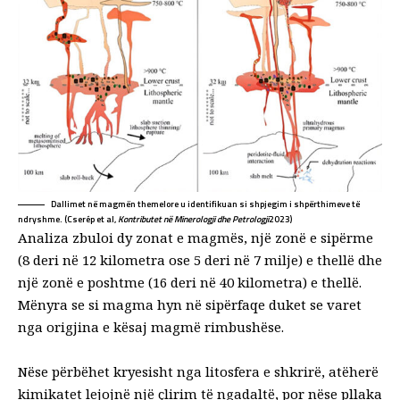
Dallimet në magmën themelore u identifikuan si shpjegim i shpërthimeve të
ndryshme. (Cserép et al,
Kontributet në Minerologji dhe Petrologji
2023)
Analiza zbuloi dy
zonat e magmës
, një zonë e sipërme
(8 deri në 12 kilometra ose 5 deri në 7 milje) e thellë dhe
një zonë e poshtme (16 deri në 40 kilometra) e thellë.
Mënyra se si magma hyn në sipërfaqe duket se varet
nga origjina e kësaj magmë rimbushëse.
Nëse përbëhet kryesisht nga litosfera e shkrirë, atëherë
kimikatet lejojnë një çlirim të ngadaltë, por nëse pllaka