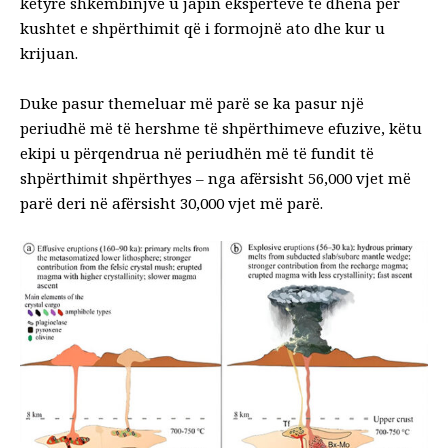
këtyre shkëmbinjve u japin ekspertëve të dhëna për
kushtet e shpërthimit që i formojnë ato dhe kur u
krijuan.
Duke pasur
themeluar më parë
se ka pasur një
periudhë më të hershme të shpërthimeve efuzive, këtu
ekipi u përqendrua në periudhën më të fundit të
shpërthimit shpërthyes – nga afërsisht 56,000 vjet më
parë deri në afërsisht 30,000 vjet më parë.