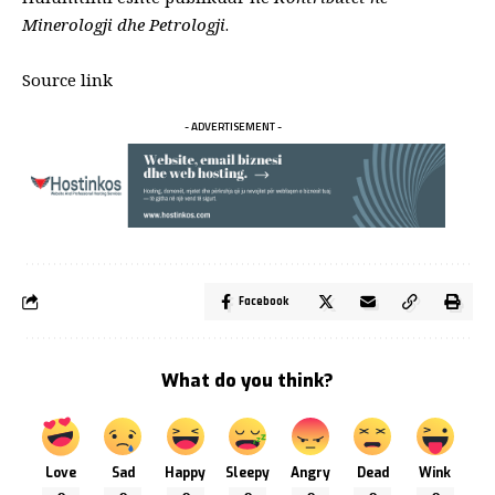
Minerologji dhe Petrologji
.
Source link
- ADVERTISEMENT -
Facebook
What do you think?
Love
Sad
Happy
Sleepy
Angry
Dead
Wink