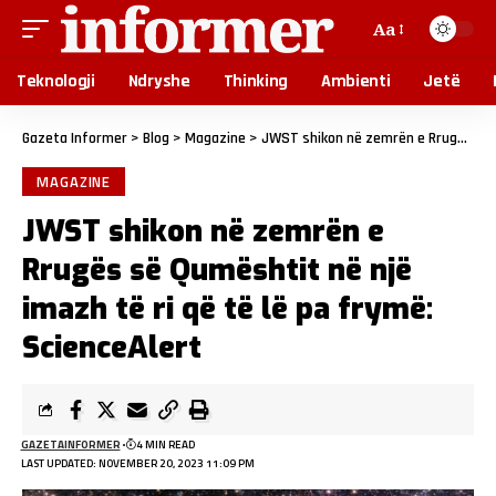
Aa
Teknologji
Ndryshe
Thinking
Ambienti
Jetë
Gazeta Informer
>
Blog
>
Magazine
>
JWST shikon në zemrën e Rrugës së Qumështit në një imazh të ri që të lë pa frymë: ScienceAlert
MAGAZINE
JWST shikon në zemrën e
Rrugës së Qumështit në një
imazh të ri që të lë pa frymë:
ScienceAlert
GAZETAINFORMER
4 MIN READ
LAST UPDATED: NOVEMBER 20, 2023 11:09 PM