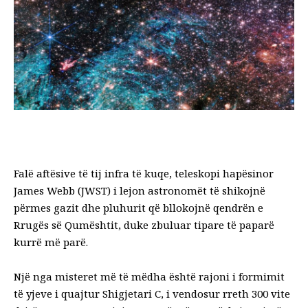
Falë aftësive të tij infra të kuqe, teleskopi hapësinor
James Webb (JWST) i lejon astronomët të shikojnë
përmes gazit dhe pluhurit që bllokojnë qendrën e
Rrugës së Qumështit, duke zbuluar tipare të paparë
kurrë më parë.
Një nga misteret më të mëdha është rajoni i formimit
të yjeve i quajtur Shigjetari C, i vendosur rreth 300 vite