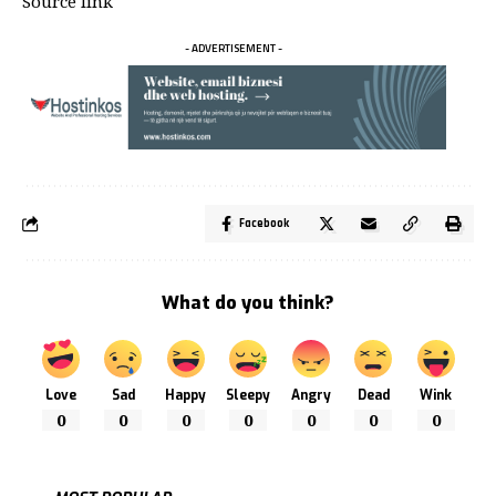
Source link
- ADVERTISEMENT -
Facebook
What do you think?
Love
Sad
Happy
Sleepy
Angry
Dead
Wink
0
0
0
0
0
0
0