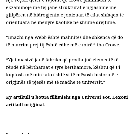
ekzaminojë më tej janë strukturat e ngjashme me
gjilpërën në hidrogjenin e jonizuar, të cilat shfaqen të
orientuara në mënyrë kaotike në shumë drejtime.
“Imazhi nga Webb është mahnitës dhe shkenca që do
të marrim prej tij është edhe më e mirë.”
tha Crowe
.
“Yjet masivë janë fabrika që prodhojnë elementë të
rëndë në bërthamat e tyre bërthamore, kështu që t’i
kuptosh më mirë ato është si të mësosh historinë e
origjinës së pjesës më të madhe të universit.”
Ky artikull u botua fillimisht nga
Universi sot
. Lexoni
artikull origjinal
.