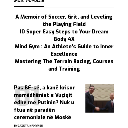
MOST POPULAR
A Memoir of Soccer, Grit, and Leveling
the Playing Field
10 Super Easy Steps to Your Dream
Body 4X
Mind Gym : An Athlete's Guide to Inner
Excellence
Mastering The Terrain Racing, Courses
and Training
Pas BE-së, a kanë krisur
marrëdhëniet e Vuçiqit
edhe me Putinin? Nuk u
ftua në paradën
ceremoniale në Moskë
BY
GAZETAINFORMER