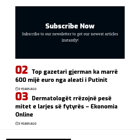
Subscribe Now
Subscribe to our newsletter to get our newest articles
instantly!
Top gazetari gjerman ka marrë
600 mijë euro nga aleati i Putinit
3 YEARS AGO
Dermatologët rrëzojnë pesë
mitet e larjes së fytyrës – Ekonomia
Online
3 YEARS AGO