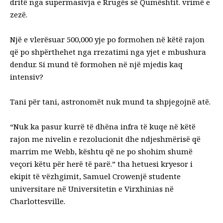
dritë nga supermasivja e Rrugës së Qumështit.
vrimë e
zezë
.
Një e vlerësuar
500,000 yje
po formohen në këtë rajon
që po shpërthehet nga rrezatimi nga yjet e mbushura
dendur. Si mund të formohen në një mjedis kaq
intensiv?
Tani për tani, astronomët nuk mund ta shpjegojnë atë.
“Nuk ka pasur kurrë të dhëna infra të kuqe në këtë
rajon me nivelin e rezolucionit dhe ndjeshmërisë që
marrim me Webb, kështu që ne po shohim shumë
veçori këtu për herë të parë.”
tha hetuesi kryesor i
ekipit të vëzhgimit, Samuel Crowe
një studente
universitare në Universitetin e Virxhinias në
Charlottesville.