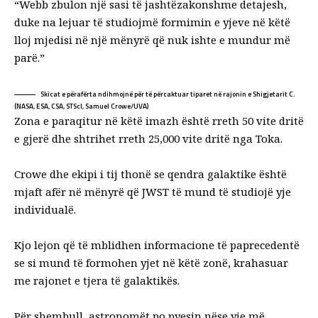
“Webb zbulon një sasi të jashtëzakonshme detajesh,
duke na lejuar të studiojmë formimin e yjeve në këtë
lloj mjedisi në një mënyrë që nuk ishte e mundur më
parë.”
Skicat e përafërta ndihmojnë për të përcaktuar tiparet në rajonin e Shigjetarit C.
(NASA, ESA, CSA, STScI, Samuel Crowe/UVA)
Zona e paraqitur në këtë imazh është rreth 50 vite dritë
e gjerë dhe shtrihet rreth 25,000 vite dritë nga Toka.
Crowe dhe ekipi i tij thonë se qendra galaktike është
mjaft afër në mënyrë që JWST të mund të studiojë yje
individualë.
Kjo lejon që të mblidhen informacione të paprecedentë
se si mund të formohen yjet në këtë zonë, krahasuar
me rajonet e tjera të galaktikës.
Për shembull, astronomët po pyesin nëse yje më