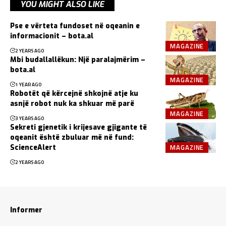
YOU MIGHT ALSO LIKE
Pse e vërteta fundoset në oqeanin e
informacionit – bota.al
MAGAZINE
2 YEARS AGO
Mbi budallallëkun: Një paralajmërim –
bota.al
MAGAZINE
1 YEAR AGO
Robotët që kërcejnë shkojnë atje ku
asnjë robot nuk ka shkuar më parë
MAGAZINE
3 YEARS AGO
Sekreti gjenetik i krijesave gjigante të
oqeanit është zbuluar më në fund:
MAGAZINE
ScienceAlert
2 YEARS AGO
Informer