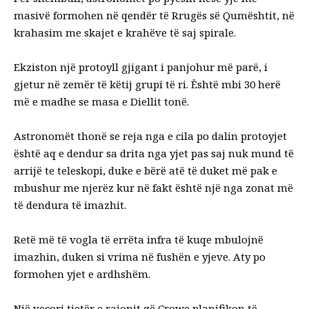
masivë formohen në qendër të Rrugës së Qumështit, në
krahasim me skajet e krahëve të saj spirale.
Ekziston një protoyll gjigant i panjohur më parë, i
gjetur në zemër të këtij grupi të ri. Është mbi 30 herë
më e madhe se masa e Diellit tonë.
Astronomët thonë se reja nga e cila po dalin protoyjet
është aq e dendur sa drita nga yjet pas saj nuk mund të
arrijë te teleskopi, duke e bërë atë të duket më pak e
mbushur me njerëz kur në fakt është një nga zonat më
të dendura të imazhit.
Retë më të vogla të errëta infra të kuqe mbulojnë
imazhin, duken si vrima në fushën e yjeve. Aty po
formohen yjet e ardhshëm.
Një veçori tjetër e rajonit që Crowe planifikon të