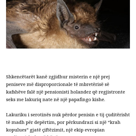
Shkencëtarët kanë zgjidhur misterin e një prej
peniseve më disproporcionale të mbretërisë së
kafshëve falë një pensionisti holandez që regjistronte
seks me lakuriq nate në një papafingo kishe.
Lakuriku i serotinës nuk përdor penisin e tij çuditërisht
të madh për depërtim, por përkundrazi si një “krah
kopulues” gjatë çiftëzimit, një ekip evropian