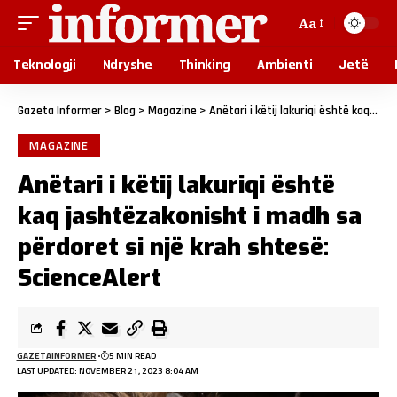
Aa
Teknologji
Ndryshe
Thinking
Ambienti
Jetë
Gazeta Informer
>
Blog
>
Magazine
>
Anëtari i këtij lakuriqi është kaq jashtëzakonisht i madh sa përdoret si një krah shtesë: ScienceAlert
MAGAZINE
Anëtari i këtij lakuriqi është
kaq jashtëzakonisht i madh sa
përdoret si një krah shtesë:
ScienceAlert
GAZETAINFORMER
5 MIN READ
LAST UPDATED: NOVEMBER 21, 2023 8:04 AM