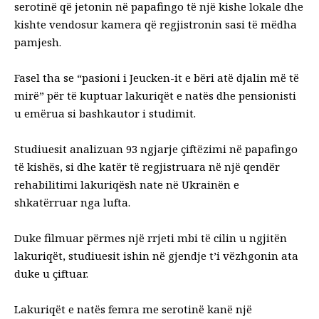
serotinë që jetonin në papafingo të një kishe lokale dhe
kishte vendosur kamera që regjistronin sasi të mëdha
pamjesh.
Fasel tha se “pasioni i Jeucken-it e bëri atë djalin më të
mirë” për të kuptuar lakuriqët e natës dhe pensionisti
u emërua si bashkautor i studimit.
Studiuesit analizuan 93 ngjarje çiftëzimi në papafingo
të kishës, si dhe katër të regjistruara në një qendër
rehabilitimi lakuriqësh nate në Ukrainën e
shkatërruar nga lufta.
Duke filmuar përmes një rrjeti mbi të cilin u ngjitën
lakuriqët, studiuesit ishin në gjendje t’i vëzhgonin ata
duke u çiftuar.
Lakuriqët e natës femra me serotinë kanë një