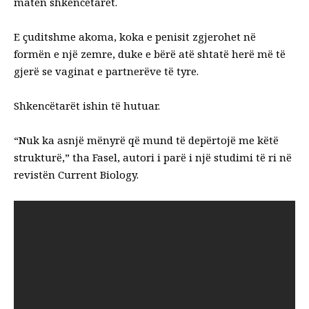
matën shkencëtarët.
E çuditshme akoma, koka e penisit zgjerohet në
formën e një zemre, duke e bërë atë shtatë herë më të
gjerë se vaginat e partnerëve të tyre.
Shkencëtarët ishin të hutuar.
“Nuk ka asnjë mënyrë që mund të depërtojë me këtë
strukturë,” tha Fasel, autori i parë i një studimi të ri në
revistën Current Biology.