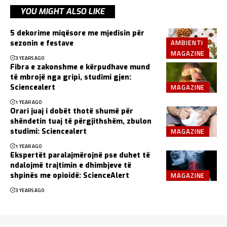
YOU MIGHT ALSO LIKE
5 dekorime miqësore me mjedisin për
AMBIENTI
sezonin e festave
MAGAZINE
3 YEARS AGO
Fibra e zakonshme e kërpudhave mund
të mbrojë nga gripi, studimi gjen:
MAGAZINE
Sciencealert
1 YEAR AGO
Orari juaj i dobët thotë shumë për
shëndetin tuaj të përgjithshëm, zbulon
MAGAZINE
studimi: Sciencealert
1 YEAR AGO
Ekspertët paralajmërojnë pse duhet të
ndalojmë trajtimin e dhimbjeve të
MAGAZINE
shpinës me opioidë: ScienceAlert
3 YEARS AGO