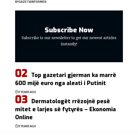
BY
GAZETAINFORMER
Subscribe Now
Subscribe to our newsletter to get our newest articles
instantly!
Top gazetari gjerman ka marrë
600 mijë euro nga aleati i Putinit
3 YEARS AGO
Dermatologët rrëzojnë pesë
mitet e larjes së fytyrës – Ekonomia
Online
3 YEARS AGO