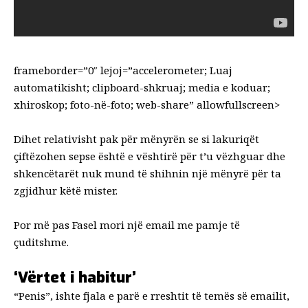
frameborder=”0″ lejoj=”accelerometer; Luaj
automatikisht; clipboard-shkruaj; media e koduar;
xhiroskop; foto-në-foto; web-share” allowfullscreen>
Dihet relativisht pak për mënyrën se si lakuriqët
çiftëzohen sepse është e vështirë për t’u vëzhguar dhe
shkencëtarët nuk mund të shihnin një mënyrë për ta
zgjidhur këtë mister.
Por më pas Fasel mori një email me pamje të
çuditshme.
‘Vërtet i habitur’
“Penis”, ishte fjala e parë e rreshtit të temës së emailit,