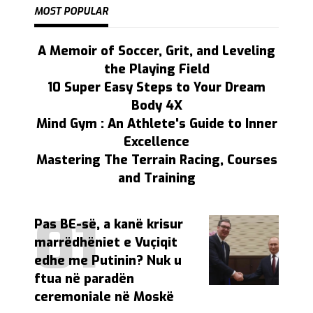
MOST POPULAR
A Memoir of Soccer, Grit, and Leveling
the Playing Field
10 Super Easy Steps to Your Dream
Body 4X
Mind Gym : An Athlete's Guide to Inner
Excellence
Mastering The Terrain Racing, Courses
and Training
Pas BE-së, a kanë krisur
marrëdhëniet e Vuçiqit
edhe me Putinin? Nuk u
ftua në paradën
ceremoniale në Moskë