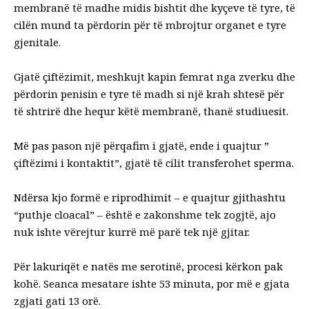
membranë të madhe midis bishtit dhe kyçeve të tyre, të
cilën mund ta përdorin për të mbrojtur organet e tyre
gjenitale.
Gjatë çiftëzimit, meshkujt kapin femrat nga zverku dhe
përdorin penisin e tyre të madh si një krah shtesë për
të shtrirë dhe hequr këtë membranë, thanë studiuesit.
Më pas pason një përqafim i gjatë, ende i quajtur ”
çiftëzimi i kontaktit”, gjatë të cilit transferohet sperma.
Ndërsa kjo formë e riprodhimit – e quajtur gjithashtu
“puthje cloacal” – është e zakonshme tek zogjtë, ajo
nuk ishte vërejtur kurrë më parë tek një gjitar.
Për lakuriqët e natës me serotinë, procesi kërkon pak
kohë. Seanca mesatare ishte 53 minuta, por më e gjata
zgjati gati 13 orë.