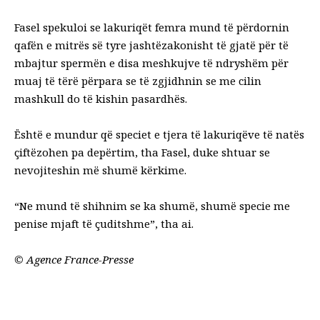
Fasel spekuloi se lakuriqët femra mund të përdornin
qafën e mitrës së tyre jashtëzakonisht të gjatë për të
mbajtur spermën e disa meshkujve të ndryshëm për
muaj të tërë përpara se të zgjidhnin se me cilin
mashkull do të kishin pasardhës.
Është e mundur që speciet e tjera të lakuriqëve të natës
çiftëzohen pa depërtim, tha Fasel, duke shtuar se
nevojiteshin më shumë kërkime.
“Ne mund të shihnim se ka shumë, shumë specie me
penise mjaft të çuditshme”, tha ai.
©
Agence France-Presse