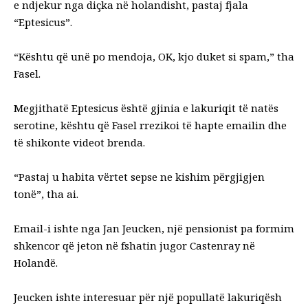
e ndjekur nga diçka në holandisht, pastaj fjala
“Eptesicus”.
“Kështu që unë po mendoja, OK, kjo duket si spam,” tha
Fasel.
Megjithatë Eptesicus është gjinia e lakuriqit të natës
serotine, kështu që Fasel rrezikoi të hapte emailin dhe
të shikonte videot brenda.
“Pastaj u habita vërtet sepse ne kishim përgjigjen
tonë”, tha ai.
Email-i ishte nga Jan Jeucken, një pensionist pa formim
shkencor që jeton në fshatin jugor Castenray në
Holandë.
Jeucken ishte interesuar për një popullatë lakuriqësh