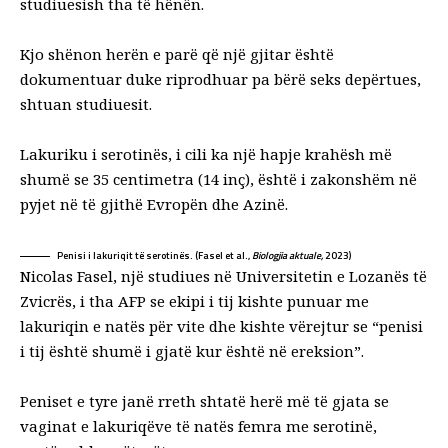
studiuesish
tha të hënën
.
Kjo shënon herën e parë që një gjitar është
dokumentuar duke riprodhuar pa bërë seks depërtues,
shtuan studiuesit.
Lakuriku i serotinës, i cili ka një hapje krahësh më
shumë se 35 centimetra (14 inç), është i zakonshëm në
pyjet në të gjithë Evropën dhe Azinë.
Penisi i lakuriqit të serotinës. (Fasel et al.,
Biologjia aktuale,
2023)
Nicolas Fasel, një studiues në Universitetin e Lozanës të
Zvicrës, i tha AFP se ekipi i tij kishte punuar me
lakuriqin e natës për vite dhe kishte vërejtur se “penisi
i tij është shumë i gjatë kur është në ereksion”.
Peniset e tyre janë rreth shtatë herë më të gjata se
vaginat e lakuriqëve të natës femra me serotinë,