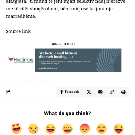
afatgjata. Ju mund të jeni mjaft selektiv ndaj njerëzve
me të cilët shoqëroheni, bëni miq ose krijoni një
marrëdhënie.
Source link
- ADVERTISEMENT -
Facebook
What do you think?