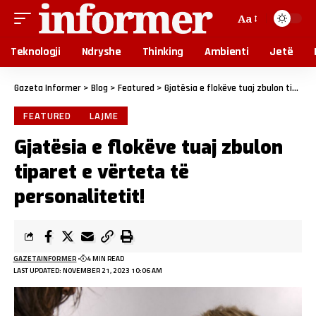
Aa
Teknologji
Ndryshe
Thinking
Ambienti
Jetë
Gazeta Informer
>
Blog
>
Featured
>
Gjatësia e flokëve tuaj zbulon tiparet e vërteta të personalitetit!
FEATURED
LAJME
Gjatësia e flokëve tuaj zbulon
tiparet e vërteta të
personalitetit!
GAZETAINFORMER
4 MIN READ
LAST UPDATED: NOVEMBER 21, 2023 10:06 AM