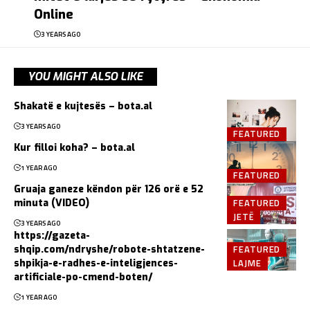
Online
3 YEARS AGO
YOU MIGHT ALSO LIKE
Shakatë e kujtesës – bota.al
3 YEARS AGO
FEATURED
Kur filloi koha? – bota.al
1 YEAR AGO
FEATURED
Gruaja ganeze këndon për 126 orë e 52
FEATURED
minuta (VIDEO)
JETË
3 YEARS AGO
https://gazeta-
FEATURED
shqip.com/ndryshe/robote-shtatzene-
LAJME
shpikja-e-radhes-e-inteligjences-
artificiale-po-cmend-boten/
1 YEAR AGO