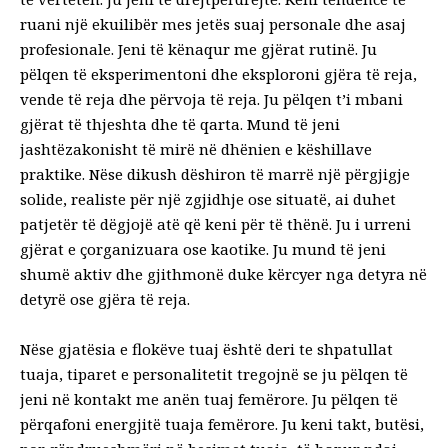
ruani një ekuilibër mes jetës suaj personale dhe asaj
profesionale. Jeni të kënaqur me gjërat rutinë. Ju
pëlqen të eksperimentoni dhe eksploroni gjëra të reja,
vende të reja dhe përvoja të reja. Ju pëlqen t’i mbani
gjërat të thjeshta dhe të qarta. Mund të jeni
jashtëzakonisht të mirë në dhënien e këshillave
praktike. Nëse dikush dëshiron të marrë një përgjigje
solide, realiste për një zgjidhje ose situatë, ai duhet
patjetër të dëgjojë atë që keni për të thënë. Ju i urreni
gjërat e çorganizuara ose kaotike. Ju mund të jeni
shumë aktiv dhe gjithmonë duke kërcyer nga detyra në
detyrë ose gjëra të reja.
Nëse gjatësia e flokëve tuaj është deri te shpatullat
tuaja, tiparet e personalitetit tregojnë se ju pëlqen të
jeni në kontakt me anën tuaj femërore. Ju pëlqen të
përqafoni energjitë tuaja femërore. Ju keni takt, butësi,