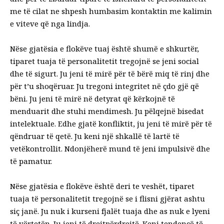
me të cilat ne shpesh humbasim kontaktin me kalimin
e viteve që nga lindja.
Nëse gjatësia e flokëve tuaj është shumë e shkurtër,
tiparet tuaja të personalitetit tregojnë se jeni social
dhe të sigurt. Ju jeni të mirë për të bërë miq të rinj dhe
për t’u shoqëruar. Ju tregoni integritet në çdo gjë që
bëni. Ju jeni të mirë në detyrat që kërkojnë të
menduarit dhe stuhi mendimesh. Ju pëlqejnë bisedat
intelektuale. Edhe gjatë konfliktit, ju jeni të mirë për të
qëndruar të qetë. Ju keni një shkallë të lartë të
vetëkontrollit. Ndonjëherë mund të jeni impulsivë dhe
të pamatur.
Nëse gjatësia e flokëve është deri te veshët, tiparet
tuaja të personalitetit tregojnë se i flisni gjërat ashtu
siç janë. Ju nuk i kurseni fjalët tuaja dhe as nuk e lyeni
të vërtetën. Ju jeni të drejtpërdrejtë. Keni tendencë të