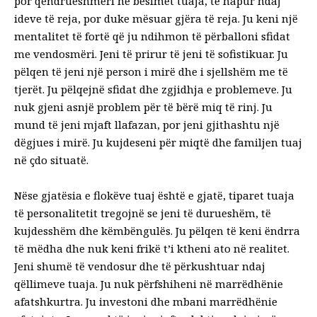
por qëndrueshmëri në besimet tuaja, të hapur ndaj
ideve të reja, por duke mësuar gjëra të reja. Ju keni një
mentalitet të fortë që ju ndihmon të përballoni sfidat
me vendosmëri. Jeni të prirur të jeni të sofistikuar. Ju
pëlqen të jeni një person i mirë dhe i sjellshëm me të
tjerët. Ju pëlqejnë sfidat dhe zgjidhja e problemeve. Ju
nuk gjeni asnjë problem për të bërë miq të rinj. Ju
mund të jeni mjaft llafazan, por jeni gjithashtu një
dëgjues i mirë. Ju kujdeseni për miqtë dhe familjen tuaj
në çdo situatë.
Nëse gjatësia e flokëve tuaj është e gjatë, tiparet tuaja
të personalitetit tregojnë se jeni të durueshëm, të
kujdesshëm dhe këmbëngulës. Ju pëlqen të keni ëndrra
të mëdha dhe nuk keni frikë t’i ktheni ato në realitet.
Jeni shumë të vendosur dhe të përkushtuar ndaj
qëllimeve tuaja. Ju nuk përfshiheni në marrëdhënie
afatshkurtra. Ju investoni dhe mbani marrëdhënie