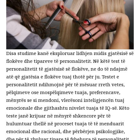
Disa studime kanë eksploruar lidhjen midis gjatësisë së
flokëve dhe tipareve të personalitetit. Në këtë test të
personalitetit të gjatësisë së flokëve, ne do të ndajmë
atë që gjatësia e flokëve tuaj thotë për ju. Testet e
personalitetit ndihmojnë për të mësuar rreth vetes,
pëlqimeve ose mospëlqimeve tuaja, preferencave,
mënyrës se si mendoni, vlerësoni inteligjencën tuaj
emocionale dhe gjithashtu nivelet tuaja të IQ-së. Këto
teste janë krijuar në mënyrë shkencore për të
hulumtuar thellë në proceset tuaja të të menduarit
emocional dhe racional, dhe përbërjen psikologjike,
dhe për të zbuluar tipare të fshehura të personalitetit