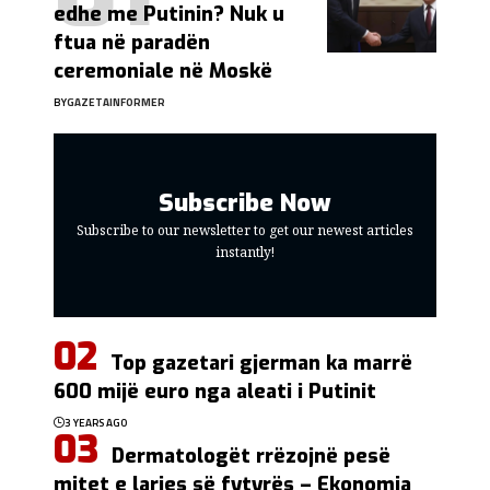
edhe me Putinin? Nuk u
ftua në paradën
ceremoniale në Moskë
BY
GAZETAINFORMER
Subscribe Now
Subscribe to our newsletter to get our newest articles
instantly!
Top gazetari gjerman ka marrë
600 mijë euro nga aleati i Putinit
3 YEARS AGO
Dermatologët rrëzojnë pesë
mitet e larjes së fytyrës – Ekonomia