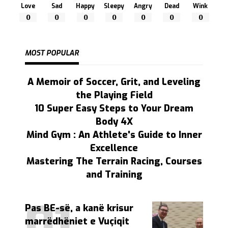
Love
Sad
Happy
Sleepy
Angry
Dead
Wink
0
0
0
0
0
0
0
MOST POPULAR
A Memoir of Soccer, Grit, and Leveling
the Playing Field
10 Super Easy Steps to Your Dream
Body 4X
Mind Gym : An Athlete's Guide to Inner
Excellence
Mastering The Terrain Racing, Courses
and Training
Pas BE-së, a kanë krisur
marrëdhëniet e Vuçiqit