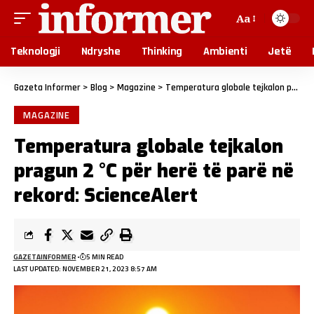
Aa
Teknologji
Ndryshe
Thinking
Ambienti
Jetë
Gazeta Informer
>
Blog
>
Magazine
>
Temperatura globale tejkalon pragun 2 °C për herë të parë në rekord: ScienceAlert
MAGAZINE
Temperatura globale tejkalon
pragun 2 °C për herë të parë në
rekord: ScienceAlert
GAZETAINFORMER
5 MIN READ
LAST UPDATED: NOVEMBER 21, 2023 8:57 AM