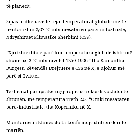
të planetit.
Sipas të dhënave të reja, temperaturat globale më 17
nëntor ishin 2,07 °C mbi mesataren para-industriale,
Ndryshimet Klimatike
Shërbimi (C3S).
“Kjo ishte dita e parë kur temperatura globale ishte më
shumë se 2 °C mbi nivelet 1850-1900.”
tha
Samantha
Burgess, Zëvendës Drejtuese e C3S në X, e njohur më
parë si Twitter.
Të dhënat paraprake sugjerojnë se rekordi vazhdoi të
shtunën, me temperatura rreth 2.06 °C mbi mesataren
para-industriale.
tha Koperniku
në X.
Monitoruesi i klimës do ta konfirmojë shifrën deri të
martën.