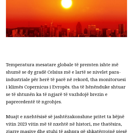
Temperatura mesatare globale të premten ishte më
shumë se dy gradë Celsius më e lartë se nivelet para-
industriale për herë të parë në rekord, tha monitoruesi
i klimës Copernicus i Evropës.
tha të hënën
duke shtuar
se të shtunën ka të ngjarë të vazhdojë brezin e
paprecedentë të ngrohjes.
Muajt ​​e nxehtësisë së jashtëzakonshme pritet ta bëjnë
vitin 2023 vitin më të nxehtë në histori, me thatësira,
zjarre masive dhe stuhi të ashpra që shkatërrojnë pjesë