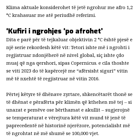
Klima aktuale konsiderohet të jetë ngrohur me afro 1,2
°C krahasuar me atë periudhë referimi.
‘Kufiri i ngrohjes ‘po afrohet’
Dita e parë për të tejkaluar objektivin 2 °C është pjesë e
një serie rekordesh këtë vit: Tetori ishte më i ngrohti i
regjistruar ndonjëherë në nivel global, siç ishte çdo
muaj që nga qershori, sipas Copernicus.
e cila thoshte
se viti 2023 do të kapërcejë me “afërsisht siguri” vitin
më të nxehtë të regjistruar në vitin 2016.
Përtej këtyre të dhënave zyrtare, shkencëtarët thonë se
të dhënat e përafërta për klimën që kthehen më tej – si
unazat e pemëve ose bërthamat e akullit – sugjerojnë
se temperaturat e vërejtura këtë vit mund të jenë të
paprecedentë në historinë njerëzore, potencialisht më
të ngrohtat në më shumë se 100,000 vjet.