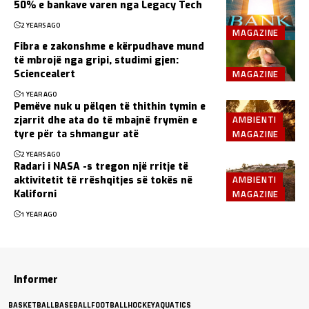
50% e bankave varen nga Legacy Tech
2 YEARS AGO
MAGAZINE
Fibra e zakonshme e kërpudhave mund
të mbrojë nga gripi, studimi gjen:
MAGAZINE
Sciencealert
1 YEAR AGO
Pemëve nuk u pëlqen të thithin tymin e
AMBIENTI
zjarrit dhe ata do të mbajnë frymën e
MAGAZINE
tyre për ta shmangur atë
2 YEARS AGO
Radari i NASA -s tregon një rritje të
AMBIENTI
aktivitetit të rrëshqitjes së tokës në
MAGAZINE
Kaliforni
1 YEAR AGO
Informer
BASKETBALL
BASEBALL
FOOTBALL
HOCKEY
AQUATICS