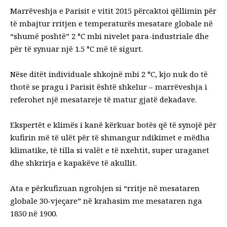
Marrëveshja e Parisit e vitit 2015 përcaktoi qëllimin për
të mbajtur rritjen e temperaturës mesatare globale në
“shumë poshtë” 2 °C mbi nivelet para-industriale dhe
për të synuar një 1.5 °C më të sigurt.
Nëse ditët individuale shkojnë mbi 2 °C, kjo nuk do të
thotë se pragu i Parisit është shkelur – marrëveshja i
referohet një mesatareje të matur gjatë dekadave.
Ekspertët e klimës i kanë kërkuar botës që të synojë për
kufirin më të ulët për të shmangur ndikimet e mëdha
klimatike, të tilla si valët e të nxehtit, super uraganet
dhe shkrirja e kapakëve të akullit.
Ata e përkufizuan ngrohjen si “rritje në mesataren
globale 30-vjeçare” në krahasim me mesataren nga
1850 në 1900.