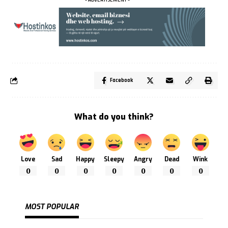
Facebook
What do you think?
Love
Sad
Happy
Sleepy
Angry
Dead
Wink
0
0
0
0
0
0
0
MOST POPULAR