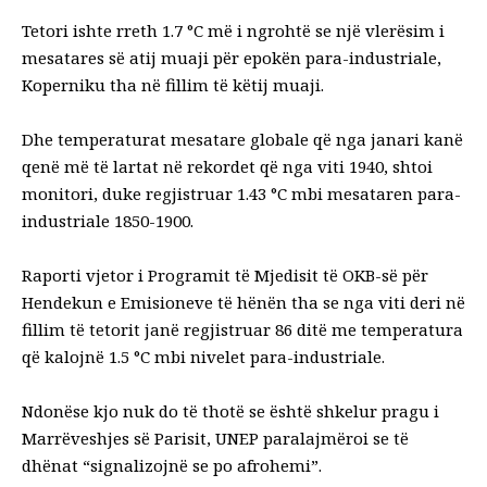
Tetori ishte rreth 1.7 °C më i ngrohtë se një vlerësim i
mesatares së atij muaji për epokën para-industriale,
Koperniku
tha në fillim të këtij muaji
.
Dhe temperaturat mesatare globale që nga janari kanë
qenë më të lartat në rekordet që nga viti 1940, shtoi
monitori, duke regjistruar 1.43 °C mbi mesataren para-
industriale 1850-1900.
Raporti vjetor i Programit të Mjedisit të OKB-së për
Hendekun e Emisioneve të hënën tha se nga viti deri në
fillim të tetorit janë regjistruar 86 ditë me temperatura
që kalojnë 1.5 °C mbi nivelet para-industriale.
Ndonëse kjo nuk do të thotë se është shkelur pragu i
Marrëveshjes së Parisit, UNEP paralajmëroi se të
dhënat “signalizojnë se po afrohemi”.