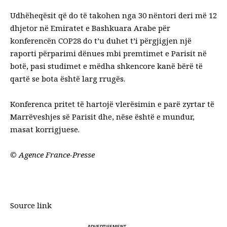
Udhëheqësit që do të takohen nga 30 nëntori deri më 12
dhjetor në Emiratet e Bashkuara Arabe për
konferencën COP28 do t’u duhet t’i përgjigjen një
raporti përparimi dënues mbi premtimet e Parisit në
botë, pasi studimet e mëdha shkencore kanë bërë të
qartë se bota është larg rrugës.
Konferenca pritet të hartojë vlerësimin e parë zyrtar të
Marrëveshjes së Parisit dhe, nëse është e mundur,
masat korrigjuese.
©
Agence France-Presse
Source link
- ADVERTISEMENT -