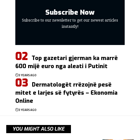
Subscribe Now
Subscribe to our newsletter to get our newest articles
instantly!
Top gazetari gjerman ka marrë
600 mijë euro nga aleati i Putinit
3 YEARS AGO
Dermatologët rrëzojnë pesë
mitet e larjes së fytyrës – Ekonomia
Online
3 YEARS AGO
YOU MIGHT ALSO LIKE