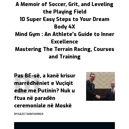
A Memoir of Soccer, Grit, and Leveling
the Playing Field
10 Super Easy Steps to Your Dream
Body 4X
Mind Gym : An Athlete's Guide to Inner
Excellence
Mastering The Terrain Racing, Courses
and Training
Pas BE-së, a kanë krisur
marrëdhëniet e Vuçiqit
edhe me Putinin? Nuk u
ftua në paradën
ceremoniale në Moskë
BY
GAZETAINFORMER