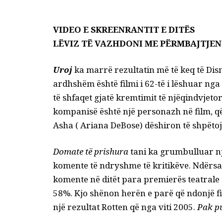
VIDEO E SKREENRANTIT E DITËS
LËVIZ TË VAZHDONI ME PËRMBAJTJEN
Uroj
ka marrë rezultatin më të keq të Dis
ardhshëm është filmi i 62-të i lëshuar ng
të shfaqet gjatë kremtimit të njëqindvjetor
kompanisë është një personazh në film, q
Asha ( Ariana DeBose) dëshiron të shpëtojë
Domate të prishura
tani ka grumbulluar nj
komente të ndryshme të kritikëve. Ndërsa
komente në ditët para premierës teatrale t
58%. Kjo shënon herën e parë që ndonjë f
një rezultat Rotten që nga viti 2005.
Pak p