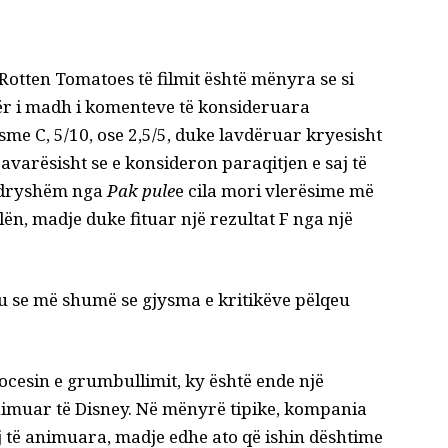
Rotten Tomatoes të filmit është mënyra se si
r i madh i komenteve të konsideruara
esme C, 5/10, ose 2,5/5, duke lavdëruar kryesisht
varësisht se e konsideron paraqitjen e saj të
 ndryshëm nga
Pak pule
e cila mori vlerësime më
ën, madje duke fituar një rezultat F nga një
htu se më shumë se gjysma e kritikëve pëlqeu
cesin e grumbullimit, ky është ende një
 animuar të Disney. Në mënyrë tipike, kompania
aj të animuara, madje edhe ato që ishin dështime