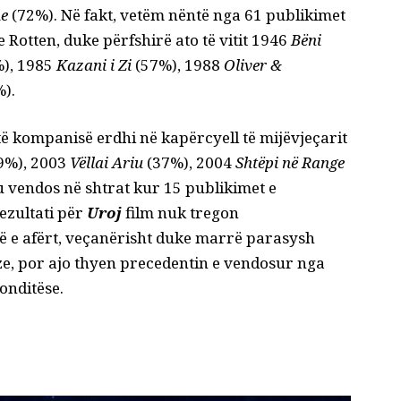
me
(72%). Në fakt, vetëm nëntë nga 61 publikimet
Rotten, duke përfshirë ato të vitit 1946
Bëni
), 1985
Kazani i Zi
(57%), 1988
Oliver &
).
të kompanisë erdhi në kapërcyell të mijëvjeçarit
9%), 2003
Vëllai Ariu
(37%), 2004
Shtëpi në Range
 u vendos në shtrat kur 15 publikimet e
ezultati për
Uroj
film
nuk tregon
të e afërt, veçanërisht duke marrë parasysh
oze, por ajo thyen precedentin e vendosur nga
onditëse.