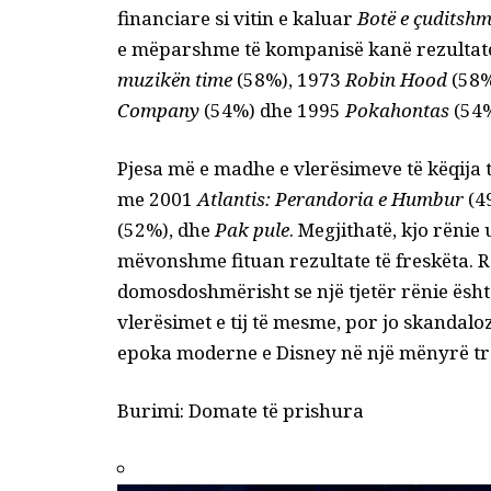
financiare si vitin e kaluar
Botë e çuditsh
e mëparshme të kompanisë kanë rezultate 
muzikën time
(58%), 1973
Robin Hood
(58%
Company
(54%) dhe 1995
Pokahontas
(54%
Pjesa më e madhe e vlerësimeve të këqija 
me 2001
Atlantis: Perandoria e Humbur
(4
(52%), dhe
Pak pule
. Megjithatë, kjo rënie
mëvonshme fituan rezultate të freskëta. R
domosdoshmërisht se një tjetër rënie ësh
vlerësimet e tij të mesme, por jo skandal
epoka moderne e Disney në një mënyrë tr
Burimi:
Domate të prishura