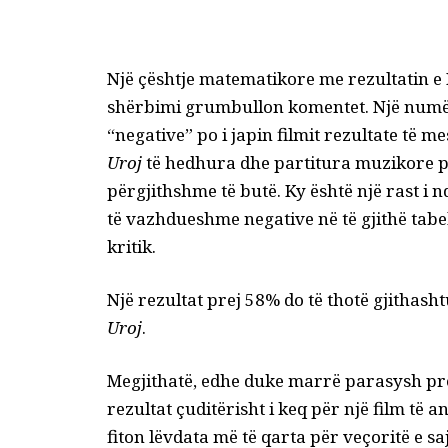
Një çështje matematikore me rezultatin e 
shërbimi grumbullon komentet. Një numë
“negative” po i japin filmit rezultate të m
Uroj
të hedhura
dhe partitura muzikore pa
përgjithshme të butë. Ky është një rast i
të vazhdueshme negative në të gjithë tabel
kritik.
Një rezultat prej 58% do të thotë gjithas
Uroj
.
Megjithatë, edhe duke marrë parasysh pro
rezultat çuditërisht i keq për një film të
fiton lëvdata më të qarta për veçoritë e s