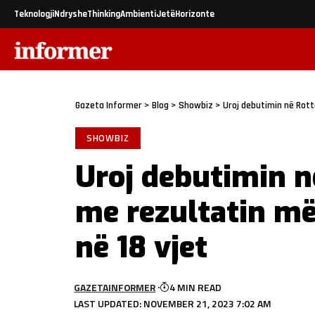
Teknologji
Ndryshe
Thinking
Ambienti
Jetë
Horizonte
Gazeta Informer
>
Blog
>
Showbiz
>
Uroj debutimin në Rott
SHOWBIZ
Uroj debutimin 
me rezultatin më
në 18 vjet
GAZETAINFORMER
4 MIN READ
LAST UPDATED: NOVEMBER 21, 2023 7:02 AM