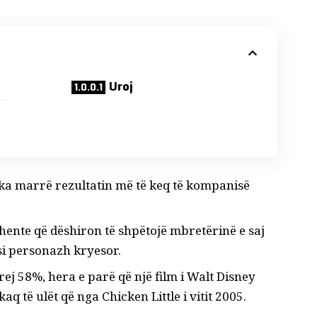
Uroj
t, ka marrë rezultatin më të keq të kompanisë
hente që dëshiron të shpëtojë mbretërinë e saj
si personazh kryesor.
rej 58%, hera e parë që një film i Walt Disney
 të ulët që nga Chicken Little i vitit 2005.