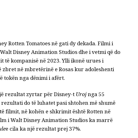
ney Rotten Tomatoes në gati dy dekada. Filmi i
a Walt Disney Animation Studios dhe i vetmi që do
it të kompanisë në 2023. Ylli ikonë urues i
ë zbret në mbretërinë e Rosas kur adoleshenti
 tokën nga dënimi i afërt.
ë rezultat zyrtar për
Disney-t
Uroj
nga 55
 rezultati do të luhatet pasi shtohen më shumë
ë filmit, në kohën e shkrimit është Rotten në
ilm i Walt Disney Animation Studios ka marrë
ule
e cila ka një rezultat prej 37%.