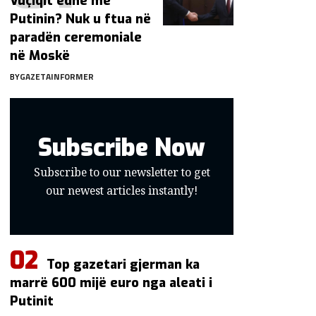
Vuçiqit edhe me
Putinin? Nuk u ftua në
paradën ceremoniale
në Moskë
BY
GAZETAINFORMER
Subscribe Now
Subscribe to our newsletter to get
our newest articles instantly!
Top gazetari gjerman ka
marrë 600 mijë euro nga aleati i
Putinit