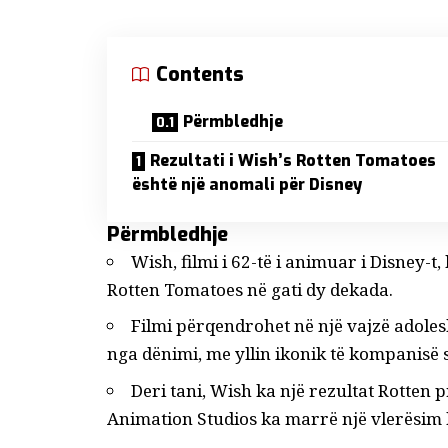
Contents
Përmbledhje
Rezultati i Wish’s Rotten Tomatoes
është një anomali për Disney
Përmbledhje
Wish, filmi i 62-të i animuar i Disney-
Rotten Tomatoes në gati dy dekada.
Filmi përqendrohet në një vajzë adoles
nga dënimi, me yllin ikonik të kompanisë 
Deri tani, Wish ka një rezultat Rotten p
Animation Studios ka marrë një vlerësim kaq